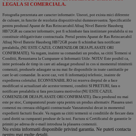
LEGALA SI COMERCIALA.
Fotografia prezentata are caracter informativ. Uneori, pot exista mici diferente
de culoare, in functie de rezolutia dispozitivului dumneavoastra. Specificatiile
pentru produsul Aparat de Ras Reincarcabil Afisaj Nivel Baterie Hausberg
HB72GR au caracter informativ, pot fi schimbate fara instiintare prealabila si nu
constituie obligativitate contractuala. Pretul pentru Aparat de Ras Reincarcabil
Afisaj Nivel Baterie Hausberg HB72GR poate fi schimbat fara notificare
prealabila, (NU ESTE CAZUL COMENZILOR DEJA PLASATE ORI
CONFIRMATE). Va rugam, inainte sa comandati un produs, sa cititi Termeni si
Conditii, Renuntarea la Cumparare si Informatii Utile. NOTA! Este posibil ca,
intre perioada de timp in care ati adaugat produsul in cos si momentul trimiterii
comenzii, produsele adaugate sa nu mai fie disponibile in toate cantitatile pe
care le-ati comandat. In acest caz, veti fi informat(a) telefonic, inainte de
expedierea coletului. ECONVENABIL.RO isi rezerva dreptul de a face
modificari si actualizari ale acestor termeni, conditii SI PRETURI, fara o
notificare prealabila si fara precizarea motivelor (NU ESTE CAZUL
COMENZILOR DEJA PLASATE ORI CONFIRMATE). Daca produsul nu mai
este pe stoc, Cumparatorul poate opta pentru un produs alternativ. Plasarea unei
comenzi nu creeaza obligatii contractuale Vanzatorului decat in momentul
expedierii facturii fiscale. Va rugam sa cititi termenii si conditiile de fiecare data
cand doriti sa cumparati produse de la noi. Factura si Certificatul de garantie le
primiti pe adresa de e-mail introdusa la plasarea comenzii.
Nu exista informatii disponibile privind garantia. Ne puteti contacta
pentru mai multe detalii.