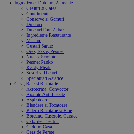
Ingrediente, Dulciuri, Alimente
Ceaiuri si Cafea
Condimente
Conserve si Gemuri
Dulciuri
Dulciuri Fara Zahar
Ingrediente Restaurante
Masline
Gustari Sarate
Orez, Paste, Pesmet
Nuci si Seminte
Pesmet Panko
Ready Meals
Sosuri si Uleiuri
Specialitati Asiatice
Casa, Baie si Bucatarie
Aeroterma, Convector
Aparate Anti Insecte
Aspiratoare
Blendere si Tocatoare
Baterii Bucatarie si Baie
Borcane, Caserole, Capace
Calorifer Electric
Cadouri Casa
Ceas de Perete