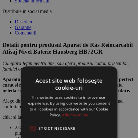
Solicita informatii
Distribuie in social media
Descriere
Garantie
Comentarii
Detalii pentru produsul Aparat de Ras Reincarcabil
Afisaj Nivel Baterie Hausberg HB72GR
Cumpara Ieftin pentru tine, sau ofera produsul cadou prietenilor,
familiei ori colegilor.
Aparatul de Ras Hausberg HB72GR ofera un barbierit perfect
Acest site web folosește
curat si reduce totodata iritarea pielii, creeaza o suprafata
cookie-uri
neteda si aluneca fara efort pe piele pentru mai putina iritare.
This website uses cookies to improve user
Alege dintre un barbierit uscat rapid sau un barbierit umed mai
experience. By using our website you consent
confortabil cu gel sau spuma –
to all cookies in accordance with our Cookie
Policy.
Află mai multe
chiar si la dus.
220-240V stecher VDE (cu doi
STRICT NECESARE
pini);