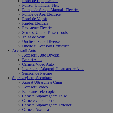
Pistol de Lipit, Letcon
Polizor Unghiular Flex
Pompa de Stropit Manuala Electrica
Pompe de Apa Electrice
Pistol de Vopsit
Rindea Electrica
Rezistente Electrice
Scule si Unelte Tolsen Tools
Trusa de Scule
Unelte si Scule Diverse
Unelte si Accesorii Constructii
Accesorii Auto
Accesorii Auto Diverse
Becuri Auto
Camera Video Auto
Invertoare, Adaptori, Incarcatoare Auto
Senzori de Parcare
Supraveghere, Securitate
Aparat Ultrasunete Caini
Accesorii Video
Bastoane Telescopice
Camere Supraveghere False
Camere video interior
Camere Supraveghere Exterior
Camera Ascunsa