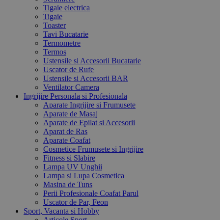
Tigaie electrica
Tigaie
Toaster
Tavi Bucatarie
Termometre
Termos
Ustensile si Accesorii Bucatarie
Uscator de Rufe
Ustensile si Accesorii BAR
Ventilator Camera
Ingrijire Personala si Profesionala
Aparate Ingrijire si Frumusete
Aparate de Masaj
Aparate de Epilat si Accesorii
Aparat de Ras
Aparate Coafat
Cosmetice Frumusete si Ingrijire
Fitness si Slabire
Lampa UV Unghii
Lampa si Lupa Cosmetica
Masina de Tuns
Perii Profesionale Coafat Parul
Uscator de Par, Feon
Sport, Vacanta si Hobby
Articole Sport