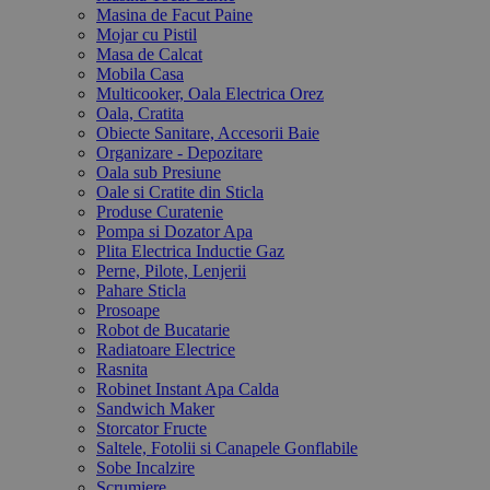
Masina de Facut Paine
Mojar cu Pistil
Masa de Calcat
Mobila Casa
Multicooker, Oala Electrica Orez
Oala, Cratita
Obiecte Sanitare, Accesorii Baie
Organizare - Depozitare
Oala sub Presiune
Oale si Cratite din Sticla
Produse Curatenie
Pompa si Dozator Apa
Plita Electrica Inductie Gaz
Perne, Pilote, Lenjerii
Pahare Sticla
Prosoape
Robot de Bucatarie
Radiatoare Electrice
Rasnita
Robinet Instant Apa Calda
Sandwich Maker
Storcator Fructe
Saltele, Fotolii si Canapele Gonflabile
Sobe Incalzire
Scrumiere