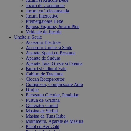
Jucarii si Articole Bebe
Jocuri de Constructie
Jucarii cu Telecomanda
Jucarii Interactive
Premergatoare Bebe
Papusi, Figurine, Jucarii Plus
Vehicule de Jucarie
Unelte si Scule
Accesorii Electrice
Accesorii Unelte si Scule
Aparate Spalat cu Presiune
Aparate de Sudura
Aparate Taiat Gresie si Faianta
Butuci si Cilindri Yale
Cabluri de Tractiune
Ciocan Rotopercutor
Compresor, Compresoare Auto
Drujbe
Fierastrau Circular, Pendular
Furtun de Gradina
Generator Curent
Masina de Slefuit
Masina de Tuns Iarba
Multimetru, Aparate de Masura
Pistol cu Aer Cald