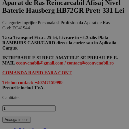
Aparat de Ras Reincarcabil Afisaj Nivel
Baterie Hausberg HB72GR
Pret: 331 Lei
Categorie:
Ingrijire Personala si Profesionala Aparat de Ras
Cod:
EC41944
Taxa Transport Fixa - 25 lei, Livrare in ~2-3 zile. Plata
RAMBURS CASH/CARD direct la curier sau in Aplicatia
Cargus.
INTREBARILE SI RECLAMATIILE SE PREIAU PE E-
MAIL
econvenabil@gmail.com
/
contact@econvenabil.r
o
COMANDA RAPID FARA CONT
Telefon contact: +40747159999
Preturile includ TVA.
Cantitate:
Adauga in cos