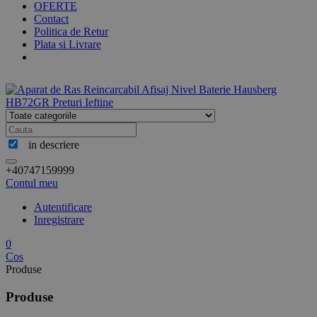
OFERTE
Contact
Politica de Retur
Plata si Livrare
in descriere
+40747159999
Contul meu
Autentificare
Inregistrare
0
Cos
Produse
Produse