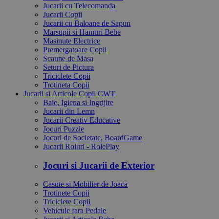
Jucarii cu Telecomanda
Jucarii Copii
Jucarii cu Baloane de Sapun
Marsupii si Hamuri Bebe
Masinute Electrice
Premergatoare Copii
Scaune de Masa
Seturi de Pictura
Triciclete Copii
Trotineta Copii
Jucarii si Articole Copii CWT
Baie, Igiena si Ingrijire
Jucarii din Lemn
Jucarii Creativ Educative
Jocuri Puzzle
Jocuri de Societate, BoardGame
Jucarii Roluri - RolePlay
Jocuri si Jucarii de Exterior
Casute si Mobilier de Joaca
Trotinete Copii
Triciclete Copii
Vehicule fara Pedale