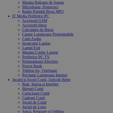
Masina Baloane de Sapun
Microfoane, Portavoce
Radio Portabil Boxa MP3
IT Media Periferice PC
Accesorii GSM
Accesorii birou
Calculator de Birou
Casete Luminoase Programabile
Casti Audio
Incarcator Laptop
Lampi Exit
Masuta Cooler Laptop
Periferice PC TV
Prelungitoare Electrice
Power Bank
Telefon fix, Telefoane
Reclame Luminoase Interior
Jucarii si Jocuri Copii, Articole Bebe
Baie, Igiena si Ingrijire
Birouri Copii
Carucioare Copii
Cadouri Copii
Jocuri de Copii
Jocuri tip Lego
Joaca, Relaxare si Odihna