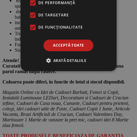
Rezistent la apa, toata carcasa poate fi
DE PERFORMANȚĂ
spalata;
durata incarcare 2 ore, afisaj pentru nivelul
DE TARGETARE
bateriei;
inel dublu si lame ultra-subtiri cu ascutire
DE FUNCŢIONALITATE
automata;
Trei capete de ras rotative
individual;
Functie de blocare pentru transport;
ACCEPTĂ TOATE
Sistem inteligent antiblocare in timpul tunderii.
Atentie!
ARATĂ DETALIILE
Curatati cu o laveta usor umeda si indepartati intotdeauna
parul ramas dupa radere.
Culoarea poate diferi, in functie de lotul si stocul disponibil.
Magazin Online cu Idei de Cadouri Barbati, Femei si Copii,
Instalatii Luminoase LEDuri, Decoratiuni si Cadouri de Craciun
ieftine, Cadouri de Casa noua, Cununie, Cadouri pentru prieteni,
colegi, idei cadouri utile de Paste, Cadouri Copii 1 Iunie, Articole
Vacanta, Brazi Artificiali de Craciun, Cadouri Valentines Day,
Martisoare 1 Martie de vanzare la pret mic, cadouri idei 8 Martie
ziua femeii.
TOATE PRODUSELE BENEFICIAZA DE GARANTIA