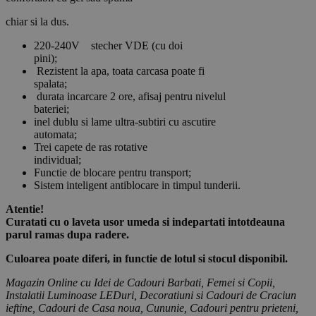
chiar si la dus.
220-240V stecher VDE (cu doi
pini);
Rezistent la apa, toata carcasa poate fi
spalata;
durata incarcare 2 ore, afisaj pentru nivelul
bateriei;
inel dublu si lame ultra-subtiri cu ascutire
automata;
Trei capete de ras rotative
individual;
Functie de blocare pentru transport;
Sistem inteligent antiblocare in timpul tunderii.
Atentie!
Curatati cu o laveta usor umeda si indepartati intotdeauna
parul ramas dupa radere.
Culoarea poate diferi, in functie de lotul si stocul disponibil.
Magazin Online cu Idei de Cadouri Barbati, Femei si Copii,
Instalatii Luminoase LEDuri, Decoratiuni si Cadouri de Craciun
ieftine, Cadouri de Casa noua, Cununie, Cadouri pentru prieteni,