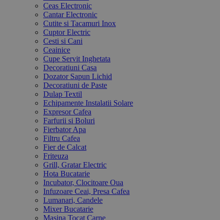
Ceas Electronic
Cantar Electronic
Cutite si Tacamuri Inox
Cuptor Electric
Cesti si Cani
Ceainice
Cupe Servit Inghetata
Decoratiuni Casa
Dozator Sapun Lichid
Decoratiuni de Paste
Dulap Textil
Echipamente Instalatii Solare
Expresor Cafea
Farfurii si Boluri
Fierbator Apa
Filtru Cafea
Fier de Calcat
Friteuza
Grill, Gratar Electric
Hota Bucatarie
Incubator, Clocitoare Oua
Infuzoare Ceai, Presa Cafea
Lumanari, Candele
Mixer Bucatarie
Masina Tocat Carne