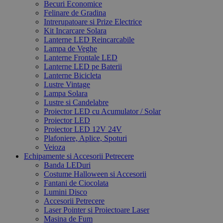
Becuri Economice
Felinare de Gradina
Intrerupatoare si Prize Electrice
Kit Incarcare Solara
Lanterne LED Reincarcabile
Lampa de Veghe
Lanterne Frontale LED
Lanterne LED pe Baterii
Lanterne Bicicleta
Lustre Vintage
Lampa Solara
Lustre si Candelabre
Proiector LED cu Acumulator / Solar
Proiector LED
Proiector LED 12V 24V
Plafoniere, Aplice, Spoturi
Veioza
Echipamente si Accesorii Petrecere
Banda LEDuri
Costume Halloween si Accesorii
Fantani de Ciocolata
Lumini Disco
Accesorii Petrecere
Laser Pointer si Proiectoare Laser
Masina de Fum