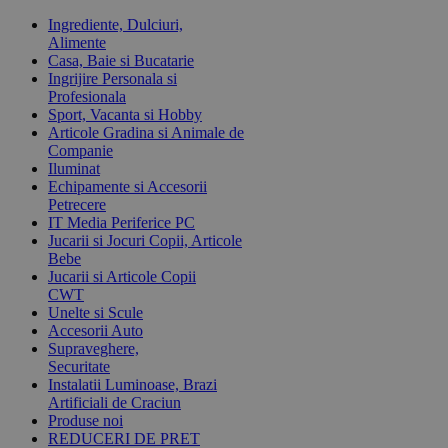
Ingrediente, Dulciuri,
Alimente
Casa, Baie si Bucatarie
Ingrijire Personala si
Profesionala
Sport, Vacanta si Hobby
Articole Gradina si Animale de
Companie
Iluminat
Echipamente si Accesorii
Petrecere
IT Media Periferice PC
Jucarii si Jocuri Copii, Articole
Bebe
Jucarii si Articole Copii
CWT
Unelte si Scule
Accesorii Auto
Supraveghere,
Securitate
Instalatii Luminoase, Brazi
Artificiali de Craciun
Produse noi
REDUCERI DE PRET