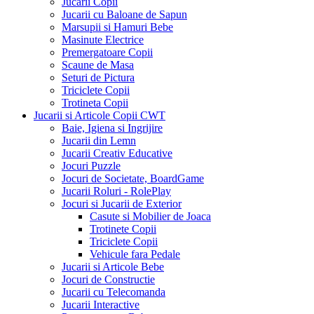
Jucarii Copii
Jucarii cu Baloane de Sapun
Marsupii si Hamuri Bebe
Masinute Electrice
Premergatoare Copii
Scaune de Masa
Seturi de Pictura
Triciclete Copii
Trotineta Copii
Jucarii si Articole Copii CWT
Baie, Igiena si Ingrijire
Jucarii din Lemn
Jucarii Creativ Educative
Jocuri Puzzle
Jocuri de Societate, BoardGame
Jucarii Roluri - RolePlay
Jocuri si Jucarii de Exterior
Casute si Mobilier de Joaca
Trotinete Copii
Triciclete Copii
Vehicule fara Pedale
Jucarii si Articole Bebe
Jocuri de Constructie
Jucarii cu Telecomanda
Jucarii Interactive