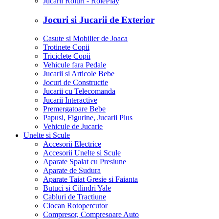
Jucarii Roluri - RolePlay
Jocuri si Jucarii de Exterior
Casute si Mobilier de Joaca
Trotinete Copii
Triciclete Copii
Vehicule fara Pedale
Jucarii si Articole Bebe
Jocuri de Constructie
Jucarii cu Telecomanda
Jucarii Interactive
Premergatoare Bebe
Papusi, Figurine, Jucarii Plus
Vehicule de Jucarie
Unelte si Scule
Accesorii Electrice
Accesorii Unelte si Scule
Aparate Spalat cu Presiune
Aparate de Sudura
Aparate Taiat Gresie si Faianta
Butuci si Cilindri Yale
Cabluri de Tractiune
Ciocan Rotopercutor
Compresor, Compresoare Auto