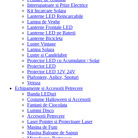
Intrerupatoare si Prize Electrice
Kit Incarcare Solara
Lanterne LED Reincarcabile
Lampa de Veghe
Lanterne Frontale LED
Lanterne LED pe Baterii
Lanterne Bicicleta
Lustre Vintage
Lampa Solara
Lustre si Candelabre
Proiector LED cu Acumulator / Solar
Proiector LED
Proiector LED 12V 24V
Plafoniere, Aplice, Spoturi
Veioza
Echipamente si Accesorii Petrecere
Banda LEDuri
Costume Halloween si Accesorii
Fantani de Ciocolata
Lumini Disco
Accesorii Petrecere
Laser Pointer si Proiectoare Laser
Masina de Fum
Masina Baloane de Sapun