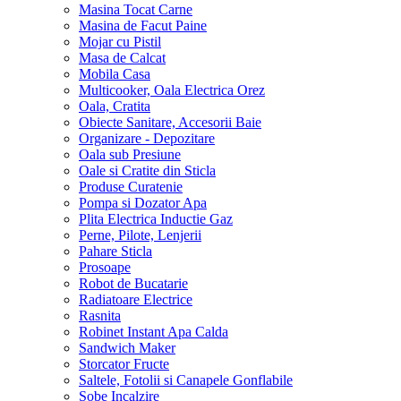
Masina Tocat Carne
Masina de Facut Paine
Mojar cu Pistil
Masa de Calcat
Mobila Casa
Multicooker, Oala Electrica Orez
Oala, Cratita
Obiecte Sanitare, Accesorii Baie
Organizare - Depozitare
Oala sub Presiune
Oale si Cratite din Sticla
Produse Curatenie
Pompa si Dozator Apa
Plita Electrica Inductie Gaz
Perne, Pilote, Lenjerii
Pahare Sticla
Prosoape
Robot de Bucatarie
Radiatoare Electrice
Rasnita
Robinet Instant Apa Calda
Sandwich Maker
Storcator Fructe
Saltele, Fotolii si Canapele Gonflabile
Sobe Incalzire