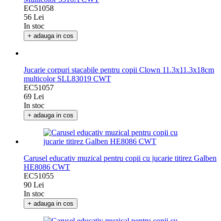
Multicolor 3510A CWT
EC51058
56 Lei
In stoc
+ adauga in cos
Jucarie corpuri stacabile pentru copii Clown 11.3x11.3x18cm
multicolor SLL83019 CWT
EC51057
69 Lei
In stoc
+ adauga in cos
Carusel educativ muzical pentru copii cu jucarie titirez Galben
HE8086 CWT
EC51055
90 Lei
In stoc
+ adauga in cos