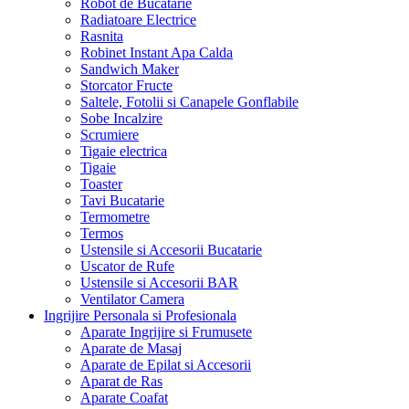
Robot de Bucatarie
Radiatoare Electrice
Rasnita
Robinet Instant Apa Calda
Sandwich Maker
Storcator Fructe
Saltele, Fotolii si Canapele Gonflabile
Sobe Incalzire
Scrumiere
Tigaie electrica
Tigaie
Toaster
Tavi Bucatarie
Termometre
Termos
Ustensile si Accesorii Bucatarie
Uscator de Rufe
Ustensile si Accesorii BAR
Ventilator Camera
Ingrijire Personala si Profesionala
Aparate Ingrijire si Frumusete
Aparate de Masaj
Aparate de Epilat si Accesorii
Aparat de Ras
Aparate Coafat