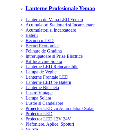
Lanterne Profesionale Yemao
Lanterna de Mana LED Yemao
Acumulatori Stationari si Incarcatoare
Acumulatori si Incarcatoare
Baterii
Becuri cu LED
Becuri Economice
Felinare de Gradina
Intrerupatoare si Prize Electrice
Kit Incarcare Solara
Lanterne LED Reincarcabile
Lampa de Veghe
Lanterne Frontale LED
Lanterne LED pe Baterii
Lanterne Bicicleta
Lustre Vintage
Lampa Solara
Lustre si Candelabre
Proiector LED cu Acumulator / Solar
Proiector LED
Proiector LED 12V 24V
Plafoniere, Aplice, Spoturi
Veioza