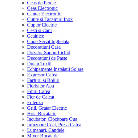
Ceas de Perete
Ceas Electronic
Cantar Electronic
Cutite si Tacamuri Inox
Cuptor Electric
Cesti si Cani
Ceainice
Cupe Servit Inghetata
Decoratiuni Casa
Dozator Sapun Lichid
Decoratiuni de Paste
Dulap Textil
Echipamente Instalatii Solare
Expresor Cafea
Farfurii si Boluri
Fierbator Apa
Filtru Cafea
Fier de Calcat
Friteuza
Grill, Gratar Electric
Hota Bucatarie
Incubator, Clocitoare Oua
Infuzoare Ceai, Presa Cafea
Lumanari, Candele
Mixer Bucatarie