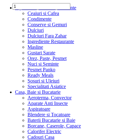
Ingrediente, Dulciuri, Alimente
Ceaiuri si Cafea
Condimente
Conserve si Gemuri
Dulciuri
Dulciuri Fara Zahar
Ingrediente Restaurante
Masline
Gustari Sarate
Orez, Paste, Pesmet
Nuci si Seminte
Pesmet Panko
Ready Meals
Sosuri si Uleiuri
Specialitati Asiatice
Casa, Baie si Bucatarie
Aeroterma, Convector
Aparate Anti Insecte
Aspiratoare
Blendere si Tocatoare
Baterii Bucatarie si Baie
Borcane, Caserole, Capace
Calorifer Electric
Cadouri Casa