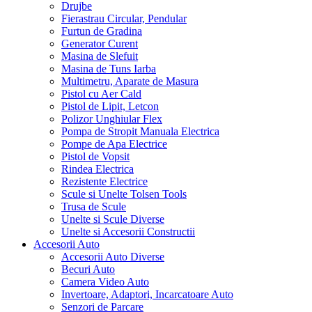
Drujbe
Fierastrau Circular, Pendular
Furtun de Gradina
Generator Curent
Masina de Slefuit
Masina de Tuns Iarba
Multimetru, Aparate de Masura
Pistol cu Aer Cald
Pistol de Lipit, Letcon
Polizor Unghiular Flex
Pompa de Stropit Manuala Electrica
Pompe de Apa Electrice
Pistol de Vopsit
Rindea Electrica
Rezistente Electrice
Scule si Unelte Tolsen Tools
Trusa de Scule
Unelte si Scule Diverse
Unelte si Accesorii Constructii
Accesorii Auto
Accesorii Auto Diverse
Becuri Auto
Camera Video Auto
Invertoare, Adaptori, Incarcatoare Auto
Senzori de Parcare