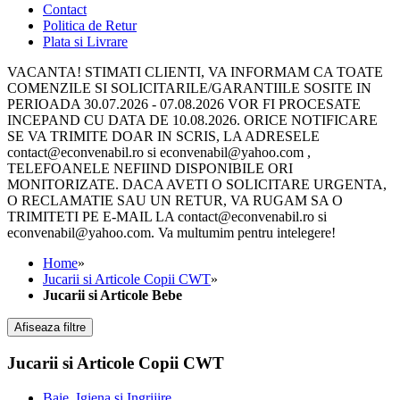
Contact
Politica de Retur
Plata si Livrare
VACANTA! STIMATI CLIENTI, VA INFORMAM CA TOATE
COMENZILE SI SOLICITARILE/GARANTIILE SOSITE IN
PERIOADA 30.07.2026 - 07.08.2026 VOR FI PROCESATE
INCEPAND CU DATA DE 10.08.2026. ORICE NOTIFICARE
SE VA TRIMITE DOAR IN SCRIS, LA ADRESELE
contact@econvenabil.ro si econvenabil@yahoo.com ,
TELEFOANELE NEFIIND DISPONIBILE ORI
MONITORIZATE. DACA AVETI O SOLICITARE URGENTA,
O RECLAMATIE SAU UN RETUR, VA RUGAM SA O
TRIMITETI PE E-MAIL LA contact@econvenabil.ro si
econvenabil@yahoo.com. Va multumim pentru intelegere!
Home
»
Jucarii si Articole Copii CWT
»
Jucarii si Articole Bebe
Afiseaza filtre
Jucarii si Articole Copii CWT
Baie, Igiena si Ingrijire