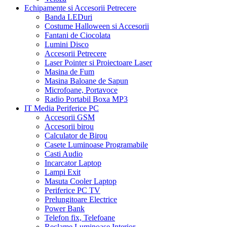
Echipamente si Accesorii Petrecere
Banda LEDuri
Costume Halloween si Accesorii
Fantani de Ciocolata
Lumini Disco
Accesorii Petrecere
Laser Pointer si Proiectoare Laser
Masina de Fum
Masina Baloane de Sapun
Microfoane, Portavoce
Radio Portabil Boxa MP3
IT Media Periferice PC
Accesorii GSM
Accesorii birou
Calculator de Birou
Casete Luminoase Programabile
Casti Audio
Incarcator Laptop
Lampi Exit
Masuta Cooler Laptop
Periferice PC TV
Prelungitoare Electrice
Power Bank
Telefon fix, Telefoane
Reclame Luminoase Interior