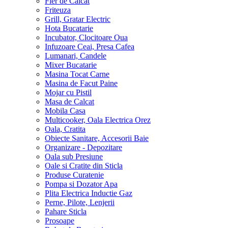
Fier de Calcat
Friteuza
Grill, Gratar Electric
Hota Bucatarie
Incubator, Clocitoare Oua
Infuzoare Ceai, Presa Cafea
Lumanari, Candele
Mixer Bucatarie
Masina Tocat Carne
Masina de Facut Paine
Mojar cu Pistil
Masa de Calcat
Mobila Casa
Multicooker, Oala Electrica Orez
Oala, Cratita
Obiecte Sanitare, Accesorii Baie
Organizare - Depozitare
Oala sub Presiune
Oale si Cratite din Sticla
Produse Curatenie
Pompa si Dozator Apa
Plita Electrica Inductie Gaz
Perne, Pilote, Lenjerii
Pahare Sticla
Prosoape