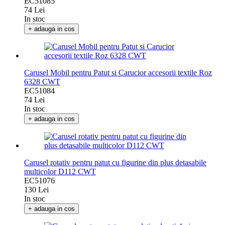
EC51085
74 Lei
In stoc
+ adauga in cos
Carusel Mobil pentru Patut si Carucior accesorii textile Roz
6328 CWT
EC51084
74 Lei
In stoc
+ adauga in cos
Carusel rotativ pentru patut cu figurine din plus detasabile
multicolor D112 CWT
EC51076
130 Lei
In stoc
+ adauga in cos