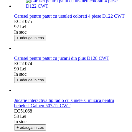
Carusel pentru patut cu ursuleti colorati 4 piese D122 CWT
EC51075
92 Lei
In stoc
+ adauga in cos
Carusel pentru patut cu jucarii din plus D128 CWT
EC51074
90 Lei
In stoc
+ adauga in cos
Jucarie interactiva tip radio cu sunete si muzica pentru
bebelusi Galben 503-12 CWT
EC51068
53 Lei
In stoc
+ adauga in cos