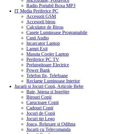
Microfoane, Portavoce
Radio Portabil Boxa MP3
IT Media Periferice PC
Accesorii GSM
Accesorii birou
Calculator de Birou
Casete Luminoase Programabile
Casti Audio
Incarcator Laptop
Lampi Exit
Masuta Cooler Laptop
Periferice PC TV
Prelungitoare Electrice
Power Bank
Telefon fix, Telefoane
Reclame Luminoase Interior
Jucarii si Jocuri Copii, Articole Bebe
Baie, Igiena si Ingrijire
Birouri Copii
Carucioare Copii
Cadouri Copii
Jocuri de Copii
Jocuri tip Lego
Joaca, Relaxare si Odihna
Jucarii cu Telecomanda