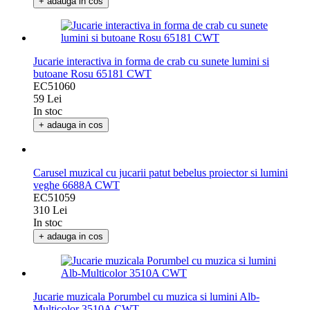
+ adauga in cos
Jucarie interactiva in forma de crab cu sunete lumini si
butoane Rosu 65181 CWT
EC51060
59 Lei
In stoc
+ adauga in cos
Carusel muzical cu jucarii patut bebelus proiector si lumini
veghe 6688A CWT
EC51059
310 Lei
In stoc
+ adauga in cos
Jucarie muzicala Porumbel cu muzica si lumini Alb-