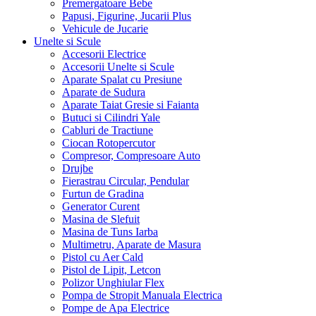
Premergatoare Bebe
Papusi, Figurine, Jucarii Plus
Vehicule de Jucarie
Unelte si Scule
Accesorii Electrice
Accesorii Unelte si Scule
Aparate Spalat cu Presiune
Aparate de Sudura
Aparate Taiat Gresie si Faianta
Butuci si Cilindri Yale
Cabluri de Tractiune
Ciocan Rotopercutor
Compresor, Compresoare Auto
Drujbe
Fierastrau Circular, Pendular
Furtun de Gradina
Generator Curent
Masina de Slefuit
Masina de Tuns Iarba
Multimetru, Aparate de Masura
Pistol cu Aer Cald
Pistol de Lipit, Letcon
Polizor Unghiular Flex
Pompa de Stropit Manuala Electrica
Pompe de Apa Electrice