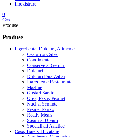
Inregistrare
0
Cos
Produse
Produse
Ingrediente, Dulciuri, Alimente
Ceaiuri si Cafea
Condimente
Conserve si Gemuri
Dulciuri
Dulciuri Fara Zahar
Ingrediente Restaurante
Masline
Gustari Sarate
Orez, Paste, Pesmet
Nuci si Seminte
Pesmet Panko
Ready Meals
Sosuri si Uleiuri
Specialitati Asiatice
Casa, Baie si Bucatarie
Aeroterma, Convector