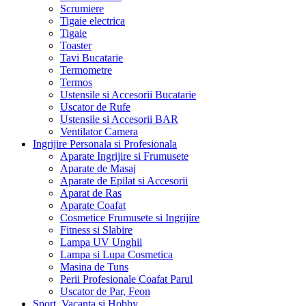
Scrumiere
Tigaie electrica
Tigaie
Toaster
Tavi Bucatarie
Termometre
Termos
Ustensile si Accesorii Bucatarie
Uscator de Rufe
Ustensile si Accesorii BAR
Ventilator Camera
Ingrijire Personala si Profesionala
Aparate Ingrijire si Frumusete
Aparate de Masaj
Aparate de Epilat si Accesorii
Aparat de Ras
Aparate Coafat
Cosmetice Frumusete si Ingrijire
Fitness si Slabire
Lampa UV Unghii
Lampa si Lupa Cosmetica
Masina de Tuns
Perii Profesionale Coafat Parul
Uscator de Par, Feon
Sport, Vacanta si Hobby