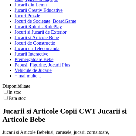
Jucarii din Lemn
Jucarii Creativ Educative
Jocuri Puzzle
Jocuri de Societate, BoardGame
Jucarii Roluri - RolePlay
Jocuri si Jucarii de Exterior
Jucarii si Articole Bebe
Jocuri de Constructie
Jucarii cu Telecomanda
Jucarii Interactive
Premergatoare Bebe
Papusi, Figurine, Jucarii Plus
Vehicule de Jucarie
+ mai multe...
Disponibilitate
In stoc
Fara stoc
Jucarii si Articole Copii CWT Jucarii si
Articole Bebe
Jucarii si Articole Bebelusi, carusele, jucarii zornaitoare,