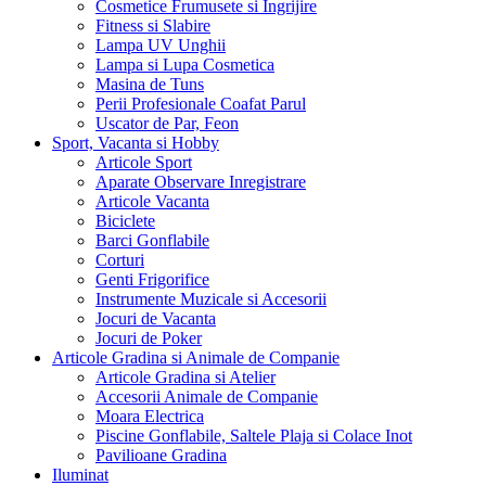
Cosmetice Frumusete si Ingrijire
Fitness si Slabire
Lampa UV Unghii
Lampa si Lupa Cosmetica
Masina de Tuns
Perii Profesionale Coafat Parul
Uscator de Par, Feon
Sport, Vacanta si Hobby
Articole Sport
Aparate Observare Inregistrare
Articole Vacanta
Biciclete
Barci Gonflabile
Corturi
Genti Frigorifice
Instrumente Muzicale si Accesorii
Jocuri de Vacanta
Jocuri de Poker
Articole Gradina si Animale de Companie
Articole Gradina si Atelier
Accesorii Animale de Companie
Moara Electrica
Piscine Gonflabile, Saltele Plaja si Colace Inot
Pavilioane Gradina
Iluminat