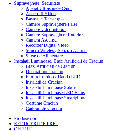
Supraveghere, Securitate
Aparat Ultrasunete Caini
Accesorii Video
Bastoane Telescopice
Camere Supraveghere False
Camere video interior
Camere Supraveghere Exterior
Camera Ascunsa
Recorder Digital Video
Sonerii Wireless, Senzori Alarma
Surse de Alimentare
Instalatii Luminoase, Brazi Artificiali de Craciun
Brazi Artificiali de Craciun
Decoratiuni Craciun
Furtun Luminos, Banda LED
Instalatii de Craciun
Instalatii Luminoase Solare
Instalatii Luminoase LED Etans
Instalatii Luminoase Smartphone
Costume Craciun
Cadouri de Craciun
Produse noi
REDUCERI DE PRET
OFERTE