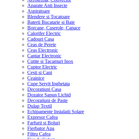
Aparate Anti Insecte
Aspiratoare
Blendere si Tocatoare
Baterii Bucatarie si Baie
Borcane, Caserole, Capace
Calorifer Electric
Cadouri Casa
Ceas de Perete
Ceas Electronic
Cantar Electronic
Cutite si Tacamuri Inox
Cuptor Electric
Cesti si Cani
Ceainice
Cupe Servit Inghetata
Decoratiuni Casa
Dozator Sapun Lichid
Decoratiuni de Paste
Dulap Textil
Echipamente Instalatii Solare
Expresor Cafea
Farfurii si Boluri
Fierbator Apa
Filtru Cafea