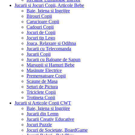
Jucarii si Jocuri Copii, Articole Bebe
Baie, Igiena si Ingrijire
Birouri Copii
Carucioare Copii
Cadouri Copii
Jocuri de Copii
Jocuri tip Lego
Joaca, Relaxare si Odihna
Jucarii cu Telecomanda
Jucarii Copii
Jucarii cu Baloane de Sapun
Marsupii si Hamuri Bebe
Masinute Electrice
Premergatoare Copii
Scaune de Masa
Seturi de Pictura
Triciclete Copii
Trotineta Copii
Jucarii si Articole Copii CWT
Baie, Igiena si Ingrijire
Jucarii din Lemn
Jucarii Creativ Educative
Jocuri Puzzle
Jocuri de Societate, BoardGame