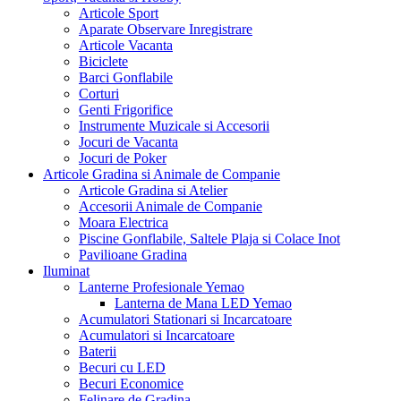
Articole Sport
Aparate Observare Inregistrare
Articole Vacanta
Biciclete
Barci Gonflabile
Corturi
Genti Frigorifice
Instrumente Muzicale si Accesorii
Jocuri de Vacanta
Jocuri de Poker
Articole Gradina si Animale de Companie
Articole Gradina si Atelier
Accesorii Animale de Companie
Moara Electrica
Piscine Gonflabile, Saltele Plaja si Colace Inot
Pavilioane Gradina
Iluminat
Lanterne Profesionale Yemao
Lanterna de Mana LED Yemao
Acumulatori Stationari si Incarcatoare
Acumulatori si Incarcatoare
Baterii
Becuri cu LED
Becuri Economice
Felinare de Gradina