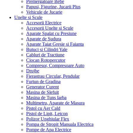
Premergatoare Bebe
Papusi, Figurine, Jucarii Plus
Vehicule de Jucarie
Unelte si Scule
Accesorii Electrice
Accesorii Unelte si Scule
Aparate Spalat cu Presiune
Aparate de Sudura
Aparate Taiat Gresie si Faianta
Butuci si Cilindri Yale
Cabluri de Tractiune
Ciocan Rotopercutor
Compresor, Compresoare Auto
Drujbe
Fierastrau Circular, Pendular
Furtun de Gradina
Generator Curent
Masina de Slefuit
Masina de Tuns Iarba
Multimetru, Aparate de Masura
Pistol cu Aer Cald
Pistol de Lipit, Letcon
Polizor Unghiular Flex
Pompa de Stropit Manuala Electrica
Pompe de Apa Electrice