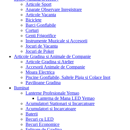
Articole Sport
Aparate Observare Inregistrare
Articole Vacanta
Biciclete
Barci Gonflabile
Corturi
Genti Frigorifice
Instrumente Muzicale si Accesorii
Jocuri de Vacanta
Jocuri de Poker
Articole Gradina si Animale de Companie
Articole Gradina si Atelier
Accesorii Animale de Companie
Moara Electrica
Piscine Gonflabile, Saltele Plaja si Colace Inot
Pavilioane Gradina
Iluminat
Lanterne Profesionale Yemao
Lanterna de Mana LED Yemao
Acumulatori Stationari si Incarcatoare
Acumulatori si Incarcatoare
Baterii
Becuri cu LED
Becuri Economice
Felinare de Gradina