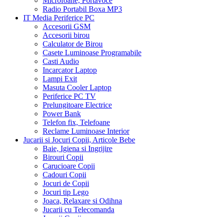
Microfoane, Portavoce
Radio Portabil Boxa MP3
IT Media Periferice PC
Accesorii GSM
Accesorii birou
Calculator de Birou
Casete Luminoase Programabile
Casti Audio
Incarcator Laptop
Lampi Exit
Masuta Cooler Laptop
Periferice PC TV
Prelungitoare Electrice
Power Bank
Telefon fix, Telefoane
Reclame Luminoase Interior
Jucarii si Jocuri Copii, Articole Bebe
Baie, Igiena si Ingrijire
Birouri Copii
Carucioare Copii
Cadouri Copii
Jocuri de Copii
Jocuri tip Lego
Joaca, Relaxare si Odihna
Jucarii cu Telecomanda