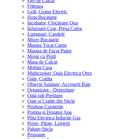
Fier de Calcat
Friteuza
Grill, Gratar Electric
Hota Bucatarie
Incubator, Clocitoare Oua
Infuzoare Ceai, Presa Cafea
Lumanari, Candele
Mixer Bucatarie
Masina Tocat Carne
Masina de Facut Paine
Mojar cu Pistil
Masa de Calcat
Mobila Casa
Multicooker, Oala Electrica Orez
Oala, Cratita
Obiecte Sanitare, Accesorii Baie
Organizare - Depozitare
Oala sub Presiune
Oale si Cratite din Sticla
Produse Curatenie
Pompa si Dozator Apa
Plita Electrica Inductie Gaz
Perne, Pilote, Lenjerii
Pahare Sticla
Prosoape