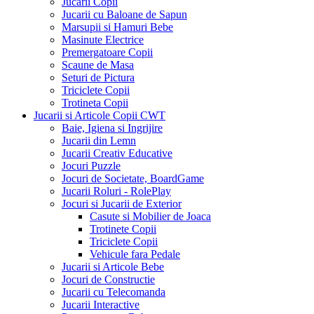
Jucarii Copii
Jucarii cu Baloane de Sapun
Marsupii si Hamuri Bebe
Masinute Electrice
Premergatoare Copii
Scaune de Masa
Seturi de Pictura
Triciclete Copii
Trotineta Copii
Jucarii si Articole Copii CWT
Baie, Igiena si Ingrijire
Jucarii din Lemn
Jucarii Creativ Educative
Jocuri Puzzle
Jocuri de Societate, BoardGame
Jucarii Roluri - RolePlay
Jocuri si Jucarii de Exterior
Casute si Mobilier de Joaca
Trotinete Copii
Triciclete Copii
Vehicule fara Pedale
Jucarii si Articole Bebe
Jocuri de Constructie
Jucarii cu Telecomanda
Jucarii Interactive