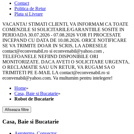
Contact
Politica de Retur
Plata si Livrare
VACANTA! STIMATI CLIENTI, VA INFORMAM CA TOATE
COMENZILE SI SOLICITARILE/GARANTIILE SOSITE IN
PERIOADA 30.07.2026 - 07.08.2026 VOR FI PROCESATE
INCEPAND CU DATA DE 10.08.2026. ORICE NOTIFICARE
SE VA TRIMITE DOAR IN SCRIS, LA ADRESELE
contact@econvenabil.ro si econvenabil@yahoo.com ,
TELEFOANELE NEFIIND DISPONIBILE ORI
MONITORIZATE. DACA AVETI O SOLICITARE URGENTA,
O RECLAMATIE SAU UN RETUR, VA RUGAM SA O
TRIMITETI PE E-MAIL LA contact@econvenabil.ro si
econvenabil@yahoo.com. Va multumim pentru intelegere!
Home
»
Casa, Baie si Bucatarie
»
Robot de Bucatarie
Afiseaza filtre
Casa, Baie si Bucatarie
Aeroterma, Convector