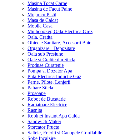
Masina Tocat Carne
Masina de Facut Paine
Mojar cu Pistil
Masa de Calcat
Mobila Casa
Multicooker, Oala Electrica Orez
Oala, Cratita
Obiecte Sanitare, Accesorii Baie
Organizare - Depozitare
Oala sub Presiune
Oale si Cratite din Sticla
Produse Curatenie
Pompa si Dozator Apa
Plita Electrica Inductie Gaz
Perne, Pilote, Lenjerii
Pahare Sticla
Prosoape
Robot de Bucatarie
Radiatoare Electrice
Rasnita
Robinet Instant Apa Calda
Sandwich Maker
Storcator Fructe
Saltele, Fotolii si Canapele Gonflabile
Sobe Incalzire