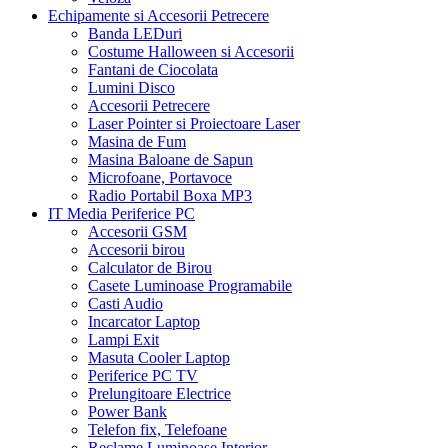
Echipamente si Accesorii Petrecere
Banda LEDuri
Costume Halloween si Accesorii
Fantani de Ciocolata
Lumini Disco
Accesorii Petrecere
Laser Pointer si Proiectoare Laser
Masina de Fum
Masina Baloane de Sapun
Microfoane, Portavoce
Radio Portabil Boxa MP3
IT Media Periferice PC
Accesorii GSM
Accesorii birou
Calculator de Birou
Casete Luminoase Programabile
Casti Audio
Incarcator Laptop
Lampi Exit
Masuta Cooler Laptop
Periferice PC TV
Prelungitoare Electrice
Power Bank
Telefon fix, Telefoane
Reclame Luminoase Interior