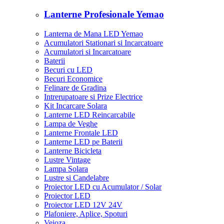
Lanterne Profesionale Yemao
Lanterna de Mana LED Yemao
Acumulatori Stationari si Incarcatoare
Acumulatori si Incarcatoare
Baterii
Becuri cu LED
Becuri Economice
Felinare de Gradina
Intrerupatoare si Prize Electrice
Kit Incarcare Solara
Lanterne LED Reincarcabile
Lampa de Veghe
Lanterne Frontale LED
Lanterne LED pe Baterii
Lanterne Bicicleta
Lustre Vintage
Lampa Solara
Lustre si Candelabre
Proiector LED cu Acumulator / Solar
Proiector LED
Proiector LED 12V 24V
Plafoniere, Aplice, Spoturi
Veioza