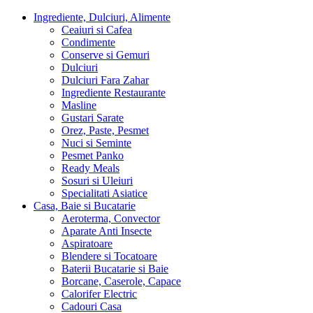
Ingrediente, Dulciuri, Alimente
Ceaiuri si Cafea
Condimente
Conserve si Gemuri
Dulciuri
Dulciuri Fara Zahar
Ingrediente Restaurante
Masline
Gustari Sarate
Orez, Paste, Pesmet
Nuci si Seminte
Pesmet Panko
Ready Meals
Sosuri si Uleiuri
Specialitati Asiatice
Casa, Baie si Bucatarie
Aeroterma, Convector
Aparate Anti Insecte
Aspiratoare
Blendere si Tocatoare
Baterii Bucatarie si Baie
Borcane, Caserole, Capace
Calorifer Electric
Cadouri Casa