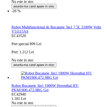
Nu este in stoc
anunta-ma cand apare in stoc
-26 %
Robot Multifunctional de Bucatarie 3in1 7.5L 2100W Voltz
V51115AS
EC43520
Pret special
899 Lei
Pret:
1.212 Lei
Nu este in stoc
anunta-ma cand apare in stoc
Robot Bucatarie 3in1 1900W Herenthal HT-
PKM1900.472.9BG Gri
EC42940
1.181 Lei
Nu este in stoc