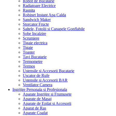
Robot de Bucatarie
Radiatoare Electrice
Rasnita
Robinet Instant Apa Calda
Sandwich Maker
Storcator Fructe
Saltele, Fotolii si Canapele Gonflabile
Sobe Incalzire
Scrumiere
Tigaie electrica
Tigaie
Toaster
Tavi Bucatarie
Termometre
Termos
Ustensile si Accesorii Bucatarie
Uscator de Rufe
Ustensile si Accesorii BAR
Ventilator Camera
Ingrijire Personala si Profesionala
Aparate Ingrijire si Frumusete
Aparate de Masaj
Aparate de Epilat si Accesorii
Aparat de Ras
Aparate Coafat