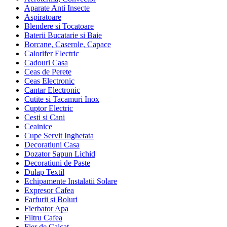
Aparate Anti Insecte
Aspiratoare
Blendere si Tocatoare
Baterii Bucatarie si Baie
Borcane, Caserole, Capace
Calorifer Electric
Cadouri Casa
Ceas de Perete
Ceas Electronic
Cantar Electronic
Cutite si Tacamuri Inox
Cuptor Electric
Cesti si Cani
Ceainice
Cupe Servit Inghetata
Decoratiuni Casa
Dozator Sapun Lichid
Decoratiuni de Paste
Dulap Textil
Echipamente Instalatii Solare
Expresor Cafea
Farfurii si Boluri
Fierbator Apa
Filtru Cafea
Fier de Calcat