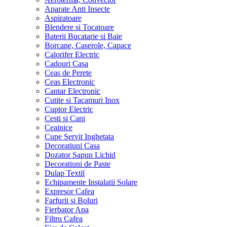
Aparate Anti Insecte
Aspiratoare
Blendere si Tocatoare
Baterii Bucatarie si Baie
Borcane, Caserole, Capace
Calorifer Electric
Cadouri Casa
Ceas de Perete
Ceas Electronic
Cantar Electronic
Cutite si Tacamuri Inox
Cuptor Electric
Cesti si Cani
Ceainice
Cupe Servit Inghetata
Decoratiuni Casa
Dozator Sapun Lichid
Decoratiuni de Paste
Dulap Textil
Echipamente Instalatii Solare
Expresor Cafea
Farfurii si Boluri
Fierbator Apa
Filtru Cafea