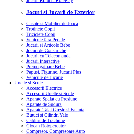
Jucarii Roluri - RolePlay
Jocuri si Jucarii de Exterior
Casute si Mobilier de Joaca
Trotinete Copii
Triciclete Copii
Vehicule fara Pedale
Jucarii si Articole Bebe
Jocuri de Constructie
Jucarii cu Telecomanda
Jucarii Interactive
Premergatoare Bebe
Papusi, Figurine, Jucarii Plus
Vehicule de Jucarie
Unelte si Scule
Accesorii Electrice
Accesorii Unelte si Scule
Aparate Spalat cu Presiune
Aparate de Sudura
Aparate Taiat Gresie si Faianta
Butuci si Cilindri Yale
Cabluri de Tractiune
Ciocan Rotopercutor
Compresor, Compresoare Auto