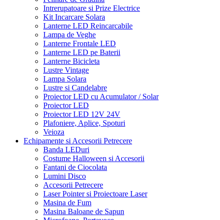
Intrerupatoare si Prize Electrice
Kit Incarcare Solara
Lanterne LED Reincarcabile
Lampa de Veghe
Lanterne Frontale LED
Lanterne LED pe Baterii
Lanterne Bicicleta
Lustre Vintage
Lampa Solara
Lustre si Candelabre
Proiector LED cu Acumulator / Solar
Proiector LED
Proiector LED 12V 24V
Plafoniere, Aplice, Spoturi
Veioza
Echipamente si Accesorii Petrecere
Banda LEDuri
Costume Halloween si Accesorii
Fantani de Ciocolata
Lumini Disco
Accesorii Petrecere
Laser Pointer si Proiectoare Laser
Masina de Fum
Masina Baloane de Sapun