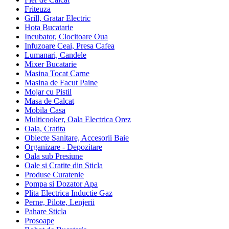
Friteuza
Grill, Gratar Electric
Hota Bucatarie
Incubator, Clocitoare Oua
Infuzoare Ceai, Presa Cafea
Lumanari, Candele
Mixer Bucatarie
Masina Tocat Carne
Masina de Facut Paine
Mojar cu Pistil
Masa de Calcat
Mobila Casa
Multicooker, Oala Electrica Orez
Oala, Cratita
Obiecte Sanitare, Accesorii Baie
Organizare - Depozitare
Oala sub Presiune
Oale si Cratite din Sticla
Produse Curatenie
Pompa si Dozator Apa
Plita Electrica Inductie Gaz
Perne, Pilote, Lenjerii
Pahare Sticla
Prosoape