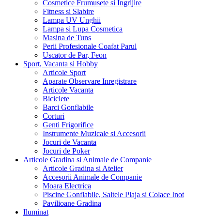
Cosmetice Frumusete si Ingrijire
Fitness si Slabire
Lampa UV Unghii
Lampa si Lupa Cosmetica
Masina de Tuns
Perii Profesionale Coafat Parul
Uscator de Par, Feon
Sport, Vacanta si Hobby
Articole Sport
Aparate Observare Inregistrare
Articole Vacanta
Biciclete
Barci Gonflabile
Corturi
Genti Frigorifice
Instrumente Muzicale si Accesorii
Jocuri de Vacanta
Jocuri de Poker
Articole Gradina si Animale de Companie
Articole Gradina si Atelier
Accesorii Animale de Companie
Moara Electrica
Piscine Gonflabile, Saltele Plaja si Colace Inot
Pavilioane Gradina
Iluminat