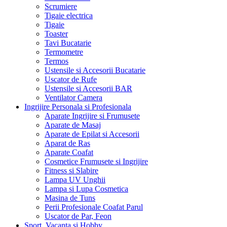
Scrumiere
Tigaie electrica
Tigaie
Toaster
Tavi Bucatarie
Termometre
Termos
Ustensile si Accesorii Bucatarie
Uscator de Rufe
Ustensile si Accesorii BAR
Ventilator Camera
Ingrijire Personala si Profesionala
Aparate Ingrijire si Frumusete
Aparate de Masaj
Aparate de Epilat si Accesorii
Aparat de Ras
Aparate Coafat
Cosmetice Frumusete si Ingrijire
Fitness si Slabire
Lampa UV Unghii
Lampa si Lupa Cosmetica
Masina de Tuns
Perii Profesionale Coafat Parul
Uscator de Par, Feon
Sport, Vacanta si Hobby