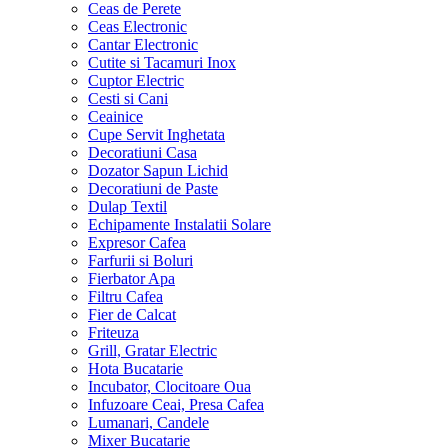
Ceas de Perete
Ceas Electronic
Cantar Electronic
Cutite si Tacamuri Inox
Cuptor Electric
Cesti si Cani
Ceainice
Cupe Servit Inghetata
Decoratiuni Casa
Dozator Sapun Lichid
Decoratiuni de Paste
Dulap Textil
Echipamente Instalatii Solare
Expresor Cafea
Farfurii si Boluri
Fierbator Apa
Filtru Cafea
Fier de Calcat
Friteuza
Grill, Gratar Electric
Hota Bucatarie
Incubator, Clocitoare Oua
Infuzoare Ceai, Presa Cafea
Lumanari, Candele
Mixer Bucatarie