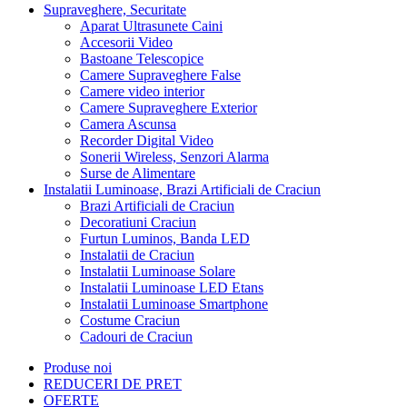
Supraveghere, Securitate
Aparat Ultrasunete Caini
Accesorii Video
Bastoane Telescopice
Camere Supraveghere False
Camere video interior
Camere Supraveghere Exterior
Camera Ascunsa
Recorder Digital Video
Sonerii Wireless, Senzori Alarma
Surse de Alimentare
Instalatii Luminoase, Brazi Artificiali de Craciun
Brazi Artificiali de Craciun
Decoratiuni Craciun
Furtun Luminos, Banda LED
Instalatii de Craciun
Instalatii Luminoase Solare
Instalatii Luminoase LED Etans
Instalatii Luminoase Smartphone
Costume Craciun
Cadouri de Craciun
Produse noi
REDUCERI DE PRET
OFERTE