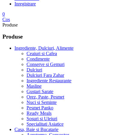
Inregistrare
0
Cos
Produse
Produse
Ingrediente, Dulciuri, Alimente
Ceaiuri si Cafea
Condimente
Conserve si Gemuri
Dulciuri
Dulciuri Fara Zahar
Ingrediente Restaurante
Masline
Gustari Sarate
Orez, Paste, Pesmet
Nuci si Seminte
Pesmet Panko
Ready Meals
Sosuri si Uleiuri
Specialitati Asiatice
Casa, Baie si Bucatarie
Aeroterma, Convector