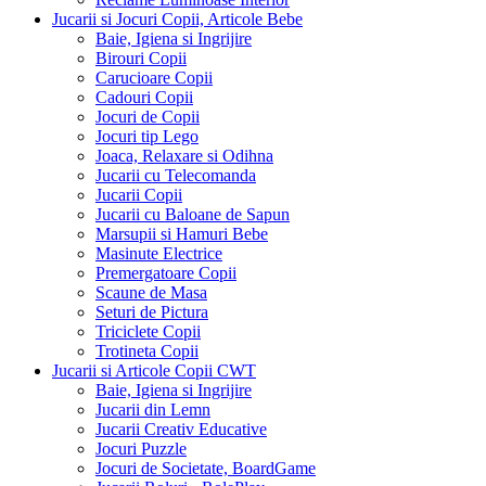
Jucarii si Jocuri Copii, Articole Bebe
Baie, Igiena si Ingrijire
Birouri Copii
Carucioare Copii
Cadouri Copii
Jocuri de Copii
Jocuri tip Lego
Joaca, Relaxare si Odihna
Jucarii cu Telecomanda
Jucarii Copii
Jucarii cu Baloane de Sapun
Marsupii si Hamuri Bebe
Masinute Electrice
Premergatoare Copii
Scaune de Masa
Seturi de Pictura
Triciclete Copii
Trotineta Copii
Jucarii si Articole Copii CWT
Baie, Igiena si Ingrijire
Jucarii din Lemn
Jucarii Creativ Educative
Jocuri Puzzle
Jocuri de Societate, BoardGame