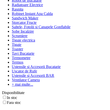
Robot de Bucatarie
Radiatoare Electrice
Rasnita
Robinet Instant Apa Calda
Sandwich Maker
Storcator Fructe
Saltele, Fotolii si Canapele Gonflabile
Sobe Incalzire
Scrumiere
Tigaie electrica
Tigaie
Toaster
Tavi Bucatarie
Termometre
Termos
Ustensile si Accesorii Bucatarie
Uscator de Rufe
Ustensile si Accesorii BAR
Ventilator Camera
+ mai multe...
Disponibilitate
In stoc
Fara stoc