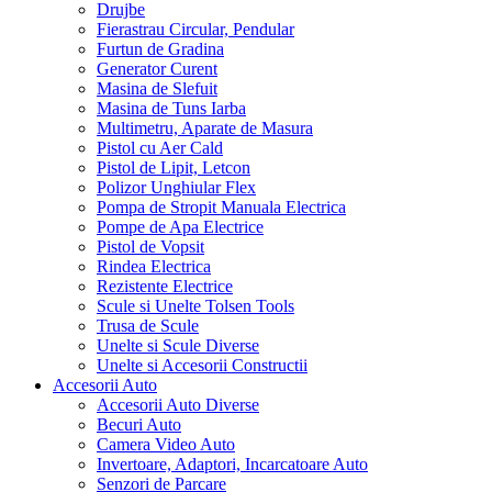
Drujbe
Fierastrau Circular, Pendular
Furtun de Gradina
Generator Curent
Masina de Slefuit
Masina de Tuns Iarba
Multimetru, Aparate de Masura
Pistol cu Aer Cald
Pistol de Lipit, Letcon
Polizor Unghiular Flex
Pompa de Stropit Manuala Electrica
Pompe de Apa Electrice
Pistol de Vopsit
Rindea Electrica
Rezistente Electrice
Scule si Unelte Tolsen Tools
Trusa de Scule
Unelte si Scule Diverse
Unelte si Accesorii Constructii
Accesorii Auto
Accesorii Auto Diverse
Becuri Auto
Camera Video Auto
Invertoare, Adaptori, Incarcatoare Auto
Senzori de Parcare