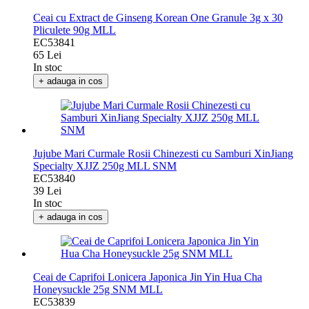
Ceai cu Extract de Ginseng Korean One Granule 3g x 30
Pliculete 90g MLL
EC53841
65 Lei
In stoc
+ adauga in cos
Jujube Mari Curmale Rosii Chinezesti cu Samburi XinJiang
Specialty XJJZ 250g MLL SNM
EC53840
39 Lei
In stoc
+ adauga in cos
Ceai de Caprifoi Lonicera Japonica Jin Yin Hua Cha