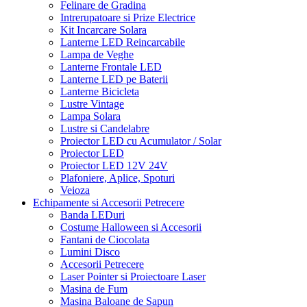
Felinare de Gradina
Intrerupatoare si Prize Electrice
Kit Incarcare Solara
Lanterne LED Reincarcabile
Lampa de Veghe
Lanterne Frontale LED
Lanterne LED pe Baterii
Lanterne Bicicleta
Lustre Vintage
Lampa Solara
Lustre si Candelabre
Proiector LED cu Acumulator / Solar
Proiector LED
Proiector LED 12V 24V
Plafoniere, Aplice, Spoturi
Veioza
Echipamente si Accesorii Petrecere
Banda LEDuri
Costume Halloween si Accesorii
Fantani de Ciocolata
Lumini Disco
Accesorii Petrecere
Laser Pointer si Proiectoare Laser
Masina de Fum
Masina Baloane de Sapun