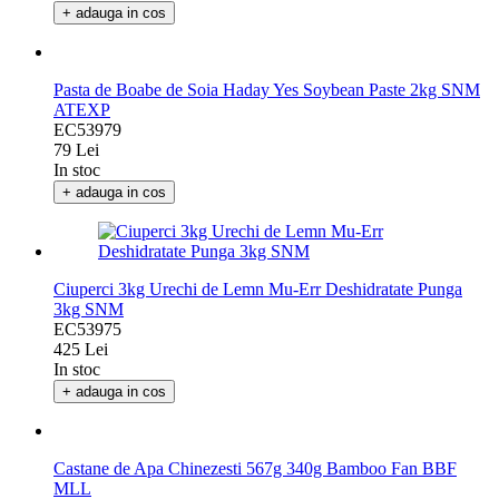
In stoc
+ adauga in cos
Pasta de Boabe de Soia Haday Yes Soybean Paste 2kg SNM
ATEXP
EC53979
79 Lei
In stoc
+ adauga in cos
Ciuperci 3kg Urechi de Lemn Mu-Err Deshidratate Punga
3kg SNM
EC53975
425 Lei
In stoc
+ adauga in cos
Castane de Apa Chinezesti 567g 340g Bamboo Fan BBF