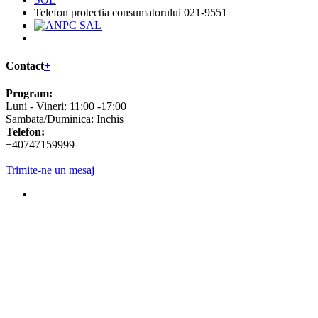
ANPC
SOL
Telefon protectia consumatorului 021-9551
Contact
+
Program:
Luni - Vineri: 11:00 -17:00
Sambata/Duminica: Inchis
Telefon:
+40747159999
Trimite-ne un mesaj
Copyright © 2026
Econvenabil.ro
. Toate drepturile rezervate.
Web