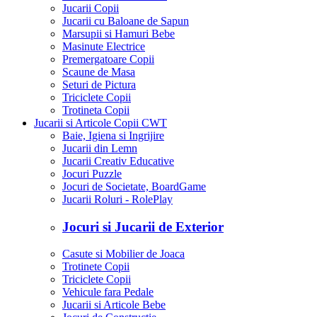
Jucarii Copii
Jucarii cu Baloane de Sapun
Marsupii si Hamuri Bebe
Masinute Electrice
Premergatoare Copii
Scaune de Masa
Seturi de Pictura
Triciclete Copii
Trotineta Copii
Jucarii si Articole Copii CWT
Baie, Igiena si Ingrijire
Jucarii din Lemn
Jucarii Creativ Educative
Jocuri Puzzle
Jocuri de Societate, BoardGame
Jucarii Roluri - RolePlay
Jocuri si Jucarii de Exterior
Casute si Mobilier de Joaca
Trotinete Copii
Triciclete Copii
Vehicule fara Pedale
Jucarii si Articole Bebe