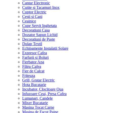
Cantar Electronic
Cutite si Tacamuri Inox
Cuptor Electric
Cesti si Cani
Ceainice
Cupe Servit Inghetata
Decoratiuni Casa
Dozator Sapun Lichid
Decoratiuni de Paste
Dulap Textil
Echipamente Instalatii Solare
Expresor Cafea
Farfurii si Boluri
Fierbator Apa
Filtru Cafea
Fier de Calcat
Friteuza
Grill, Gratar Electric
Hota Bucatarie
Incubator, Clocitoare Oua
Infuzoare Ceai, Presa Cafea
Lumanari, Candele
Mixer Bucatarie
Masina Tocat Carne
Masina de Facut Paine