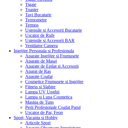
Tigaie
Toaster
Tavi Bucatarie
Termometre
Termos
Ustensile si Accesorii Bucatarie
Uscator de Rufe
Ustensile si Accesorii BAR
Ventilator Camera
Ingrijire Personala si Profesionala
Aparate Ingrijire si Frumusete
Aparate de Masaj
Aparate de Epilat si Accesorii
Aparat de Ras
Aparate Coafat
Cosmetice Frumusete si Ingrijire
Fitness si Slabire
Lampa UV Unghii
Lampa si Lupa Cosmetica
Masina de Tuns
Perii Profesionale Coafat Parul
Uscator de Par, Feon
Sport, Vacanta si Hobby
Articole Sport
Aparate Observare Inregistrare