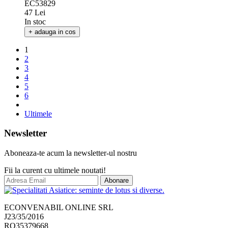
Ciuperci Urechi de Lemn Mu-Err Deshidratate JL 100g MLL
EC53829
47 Lei
In stoc
+ adauga in cos
1
2
3
4
5
6
Ultimele
Newsletter
Aboneaza-te acum la newsletter-ul nostru
Fii la curent cu ultimele noutati!
Abonare
ECONVENABIL ONLINE SRL