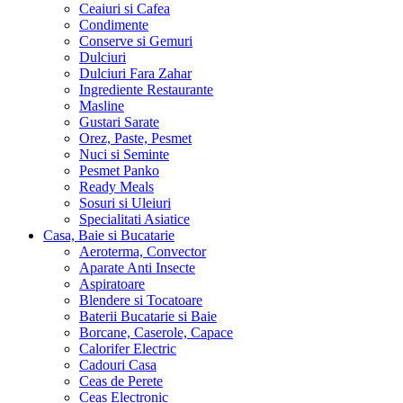
Ceaiuri si Cafea
Condimente
Conserve si Gemuri
Dulciuri
Dulciuri Fara Zahar
Ingrediente Restaurante
Masline
Gustari Sarate
Orez, Paste, Pesmet
Nuci si Seminte
Pesmet Panko
Ready Meals
Sosuri si Uleiuri
Specialitati Asiatice
Casa, Baie si Bucatarie
Aeroterma, Convector
Aparate Anti Insecte
Aspiratoare
Blendere si Tocatoare
Baterii Bucatarie si Baie
Borcane, Caserole, Capace
Calorifer Electric
Cadouri Casa
Ceas de Perete
Ceas Electronic