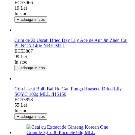
MLL
EC53966
19 Lei
In stoc
+ adauga in cos
Crini de Zi Uscati Dried Day Lily Ace de Aur Jin Zhen Cai
PUNGA 140g NBH MLL
EC53867
99 Lei
In stoc
+ adauga in cos
Crin Uscat Bulb Bai He Gan Punga Huaseed Dried Lily
SQYC 100g MLL JHS150
EC53858
55 Lei
In stoc
+ adauga in cos