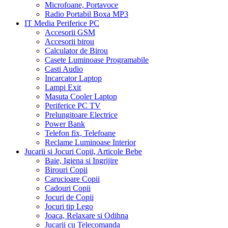
Microfoane, Portavoce
Radio Portabil Boxa MP3
IT Media Periferice PC
Accesorii GSM
Accesorii birou
Calculator de Birou
Casete Luminoase Programabile
Casti Audio
Incarcator Laptop
Lampi Exit
Masuta Cooler Laptop
Periferice PC TV
Prelungitoare Electrice
Power Bank
Telefon fix, Telefoane
Reclame Luminoase Interior
Jucarii si Jocuri Copii, Articole Bebe
Baie, Igiena si Ingrijire
Birouri Copii
Carucioare Copii
Cadouri Copii
Jocuri de Copii
Jocuri tip Lego
Joaca, Relaxare si Odihna
Jucarii cu Telecomanda