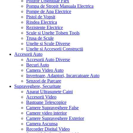
Polizor Unghiular Flex
Pompa de Stropit Manuala Electrica
Pompe de Apa Electrice
Pistol de Vopsit
Rindea Electrica
Rezistente Electrice
Scule si Unelte Tolsen Tools
Trusa de Scule
Unelte si Scule Diverse
Unelte si Accesorii Constructii
Accesorii Auto
Accesorii Auto Diverse
Becuri Auto
Camera Video Auto
Invertoare, Adaptori, Incarcatoare Auto
Senzori de Parcare
Supraveghere, Securitate
Aparat Ultrasunete Caini
Accesorii Video
Bastoane Telescopice
Camere Supraveghere False
Camere video interior
Camere Supraveghere Exterior
Camera Ascunsa
Recorder Digital Video