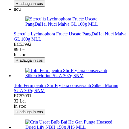
+ adauga in cos
nou
Sterculia Lychnophora Fructe Uscate PangDaHai Nuci Malva
GL 100g MLL
EC53992
89 Lei
In stoc
+ adauga in cos
Tofu Ferm pentru Stir-Fry fara conservanti Silken Morinu
SUA 307g SNM
EC53991
32 Lei
In stoc
+ adauga in cos