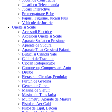
Jocuri de Constructie
Jucarii cu Telecomanda
Jucarii Interactive
Premergatoare Bebe
Papusi, Figurine, Jucarii Plus
Vehicule de Jucarie
Unelte si Scule
Accesorii Electrice
Accesorii Unelte si Scule
Aparate Spalat cu Presiune
Aparate de Sudura
Aparate Taiat Gresie si Faianta
Butuci si Cilindri Yale
Cabluri de Tractiune
Ciocan Rotopercutor
Compresor, Compresoare Auto
Drujbe
Fierastrau Circular, Pendular
Furtun de Gradina
Generator Curent
Masina de Slefuit
Masina de Tuns Iarba
Multimetru, Aparate de Masura
Pistol cu Aer Cald
Pistol de Lipit, Letcon