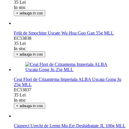
Honeysuckle 25g SNM MLL
EC53839
35 Lei
In stoc
+ adauga in cos
Felii de Smochine Uscate Wu Hua Guo Gan 55g MLL
EC53838
35 Lei
In stoc
+ adauga in cos
Ceai Flori de Crizantema Imperiala ALBA Uscata Gong Ju
25g MLL
EC53837
35 Lei
In stoc
+ adauga in cos