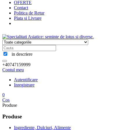
OFERTE
Contact
Politica de Retur
Plata si Livrare
in descriere
+40747159999
Contul meu
Autentificare
Inregistrare
0
Cos
Produse
Produse
Ingrediente, Dulciuri, Alimente