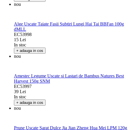
nou
Alge Uscate Taiate Fasii Subtiri Lungi Hai Tai BBFan 100g
dMLL
EC53998
15 Lei
In stoc
+ adauga in cos
nou
Amestec Legume Uscate si Lastari de Bambus Natures Best
Harvest 150g SNM
EC53997
39 Lei
In stoc
+ adauga in cos
nou
Prune Uscate Sarat Dulce Jia Jian Zheng Hua Mei LPM 120g