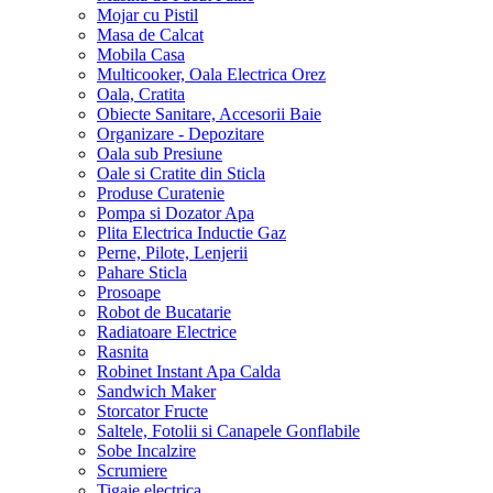
Mojar cu Pistil
Masa de Calcat
Mobila Casa
Multicooker, Oala Electrica Orez
Oala, Cratita
Obiecte Sanitare, Accesorii Baie
Organizare - Depozitare
Oala sub Presiune
Oale si Cratite din Sticla
Produse Curatenie
Pompa si Dozator Apa
Plita Electrica Inductie Gaz
Perne, Pilote, Lenjerii
Pahare Sticla
Prosoape
Robot de Bucatarie
Radiatoare Electrice
Rasnita
Robinet Instant Apa Calda
Sandwich Maker
Storcator Fructe
Saltele, Fotolii si Canapele Gonflabile
Sobe Incalzire
Scrumiere
Tigaie electrica