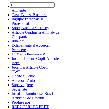
Ingrediente, Dulciuri,
Alimente
Casa, Baie si Bucatarie
Ingrijire Personala si
Profesionala
Sport, Vacanta si Hobby
Articole Gradina si Animale de
Companie
Iluminat
Echipamente si Accesorii
Petrecere
IT Media Periferice PC
Jucarii si Jocuri Copii, Articole
Bebe
Jucarii si Articole Copii
CWT
Unelte si Scule
Accesorii Auto
Supraveghere,
Securitate
Instalatii Luminoase, Brazi
Artificiali de Craciun
Produse noi
REDUCERI DE PRET