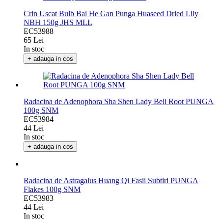
Crin Uscat Bulb Bai He Gan Punga Huaseed Dried Lily
NBH 150g JHS MLL
EC53988
65 Lei
In stoc
+ adauga in cos
Radacina de Adenophora Sha Shen Lady Bell Root PUNGA
100g SNM
EC53984
44 Lei
In stoc
+ adauga in cos
Radacina de Astragalus Huang Qi Fasii Subtiri PUNGA
Flakes 100g SNM
EC53983
44 Lei