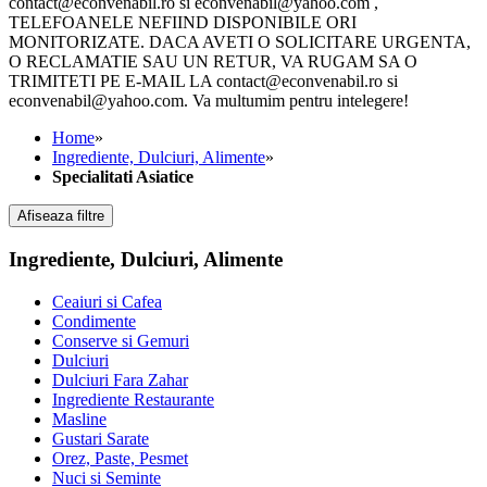
contact@econvenabil.ro si econvenabil@yahoo.com ,
TELEFOANELE NEFIIND DISPONIBILE ORI
MONITORIZATE. DACA AVETI O SOLICITARE URGENTA,
O RECLAMATIE SAU UN RETUR, VA RUGAM SA O
TRIMITETI PE E-MAIL LA contact@econvenabil.ro si
econvenabil@yahoo.com. Va multumim pentru intelegere!
Home
»
Ingrediente, Dulciuri, Alimente
»
Specialitati Asiatice
Afiseaza filtre
Ingrediente, Dulciuri, Alimente
Ceaiuri si Cafea
Condimente
Conserve si Gemuri
Dulciuri
Dulciuri Fara Zahar
Ingrediente Restaurante
Masline
Gustari Sarate
Orez, Paste, Pesmet
Nuci si Seminte