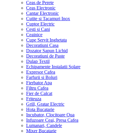
Ceas de Perete
Ceas Electronic
Cantar Electronic
Cutite si Tacamuri Inox
Cuptor Electric
Cesti si Cani
Ceainice
Cupe Servit Inghetata
Decoratiuni Casa
Dozator Sapun Lichid
Decoratiuni de Paste
Dulap Textil
Echipamente Instalatii Solare
Expresor Cafea
Farfurii si Boluri
Fierbator Apa
Filtru Cafea
Fier de Calcat
Friteuza
Grill, Gratar Electric
Hota Bucatarie
Incubator, Clocitoare Oua
Infuzoare Ceai, Presa Cafea
Lumanari, Candele
Mixer Bucatarie