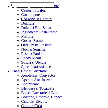
Ingrediente, Dulciuri, Alimente
Ceaiuri si Cafea
Condimente
Conserve si Gemuri
Dulciuri
Dulciuri Fara Zahar
Ingrediente Restaurante
Masline
Gustari Sarate
Orez, Paste, Pesmet
Nuci si Seminte
Pesmet Panko
Ready Meals
Sosuri si Uleiuri
Specialitati Asiatice
Casa, Baie si Bucatarie
Aeroterma, Convector
Aparate Anti Insecte
Aspiratoare
Blendere si Tocatoare
Baterii Bucatarie si Baie
Borcane, Caserole, Capace
Calorifer Electric
Cadouri Casa