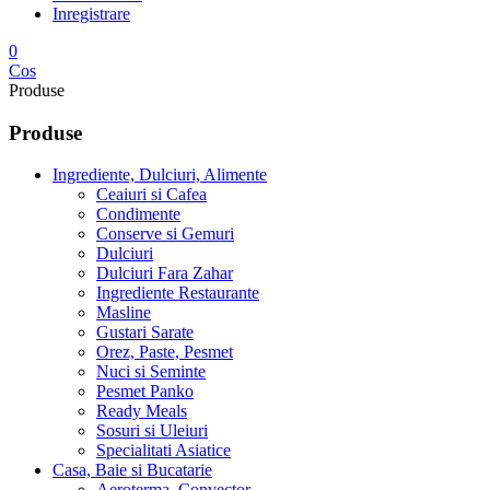
Inregistrare
0
Cos
Produse
Produse
Ingrediente, Dulciuri, Alimente
Ceaiuri si Cafea
Condimente
Conserve si Gemuri
Dulciuri
Dulciuri Fara Zahar
Ingrediente Restaurante
Masline
Gustari Sarate
Orez, Paste, Pesmet
Nuci si Seminte
Pesmet Panko
Ready Meals
Sosuri si Uleiuri
Specialitati Asiatice
Casa, Baie si Bucatarie
Aeroterma, Convector