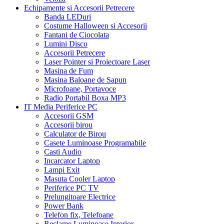
Echipamente si Accesorii Petrecere
Banda LEDuri
Costume Halloween si Accesorii
Fantani de Ciocolata
Lumini Disco
Accesorii Petrecere
Laser Pointer si Proiectoare Laser
Masina de Fum
Masina Baloane de Sapun
Microfoane, Portavoce
Radio Portabil Boxa MP3
IT Media Periferice PC
Accesorii GSM
Accesorii birou
Calculator de Birou
Casete Luminoase Programabile
Casti Audio
Incarcator Laptop
Lampi Exit
Masuta Cooler Laptop
Periferice PC TV
Prelungitoare Electrice
Power Bank
Telefon fix, Telefoane
Reclame Luminoase Interior