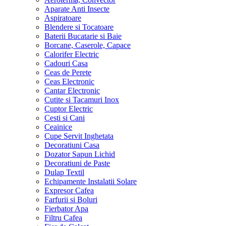
Aparate Anti Insecte
Aspiratoare
Blendere si Tocatoare
Baterii Bucatarie si Baie
Borcane, Caserole, Capace
Calorifer Electric
Cadouri Casa
Ceas de Perete
Ceas Electronic
Cantar Electronic
Cutite si Tacamuri Inox
Cuptor Electric
Cesti si Cani
Ceainice
Cupe Servit Inghetata
Decoratiuni Casa
Dozator Sapun Lichid
Decoratiuni de Paste
Dulap Textil
Echipamente Instalatii Solare
Expresor Cafea
Farfurii si Boluri
Fierbator Apa
Filtru Cafea