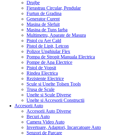
Drujbe
Fierastrau Circular, Pendular
Furtun de Gradina
Generator Curent
Masina de Slefuit
Masina de Tuns Iarba
Multimetru, Aparate de Masura
Pistol cu Aer Cald
Pistol de Lipit, Letcon
Polizor Unghiular Flex
Pompa de Stropit Manuala Electrica
Pompe de Apa Electrice
Pistol de Vopsit
Rindea Electrica
Rezistente Electrice
Scule si Unelte Tolsen Tools
Trusa de Scule
Unelte si Scule Diverse
Unelte si Accesorii Constructii
Accesorii Auto
Accesorii Auto Diverse
Becuri Auto
Camera Video Auto
Invertoare, Adaptori, Incarcatoare Auto
Senzori de Parcare