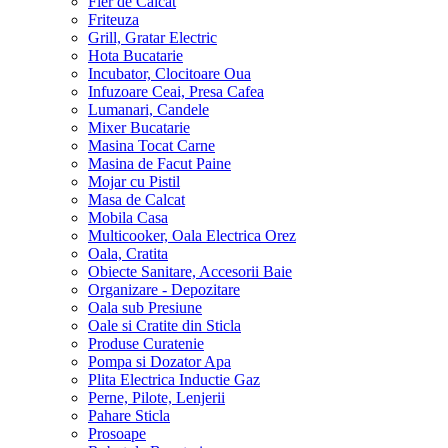
Fier de Calcat
Friteuza
Grill, Gratar Electric
Hota Bucatarie
Incubator, Clocitoare Oua
Infuzoare Ceai, Presa Cafea
Lumanari, Candele
Mixer Bucatarie
Masina Tocat Carne
Masina de Facut Paine
Mojar cu Pistil
Masa de Calcat
Mobila Casa
Multicooker, Oala Electrica Orez
Oala, Cratita
Obiecte Sanitare, Accesorii Baie
Organizare - Depozitare
Oala sub Presiune
Oale si Cratite din Sticla
Produse Curatenie
Pompa si Dozator Apa
Plita Electrica Inductie Gaz
Perne, Pilote, Lenjerii
Pahare Sticla
Prosoape