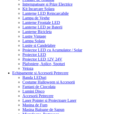
Intrerupatoare si Prize Electrice
Kit Incarcare Solara
Lanterne LED Reincarcabile
Lampa de Veghe
Lanterne Frontale LED
Lanterne LED pe Baterii
Lanterne Bicicleta
Lustre Vintage
Lampa Solara
Lustre si Candelabre
Proiector LED cu Acumulator / Solar
Proiector LED
Proiector LED 12V 24V
Plafoniere, Aplice, Spoturi
Veioza
Echipamente si Accesorii Petrecere
Banda LEDuri
Costume Halloween si Accesorii
Fantani de Ciocolata
Lumini Disco
Accesorii Petrecere
Laser Pointer si Proiectoare Laser
Masina de Fum
Masina Baloane de Sapun