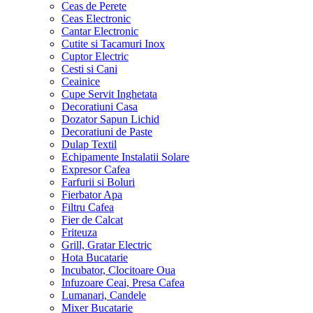
Ceas de Perete
Ceas Electronic
Cantar Electronic
Cutite si Tacamuri Inox
Cuptor Electric
Cesti si Cani
Ceainice
Cupe Servit Inghetata
Decoratiuni Casa
Dozator Sapun Lichid
Decoratiuni de Paste
Dulap Textil
Echipamente Instalatii Solare
Expresor Cafea
Farfurii si Boluri
Fierbator Apa
Filtru Cafea
Fier de Calcat
Friteuza
Grill, Gratar Electric
Hota Bucatarie
Incubator, Clocitoare Oua
Infuzoare Ceai, Presa Cafea
Lumanari, Candele
Mixer Bucatarie