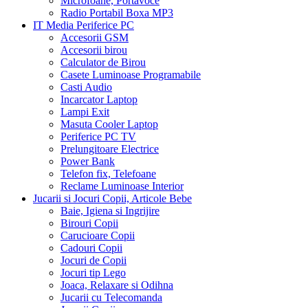
Microfoane, Portavoce
Radio Portabil Boxa MP3
IT Media Periferice PC
Accesorii GSM
Accesorii birou
Calculator de Birou
Casete Luminoase Programabile
Casti Audio
Incarcator Laptop
Lampi Exit
Masuta Cooler Laptop
Periferice PC TV
Prelungitoare Electrice
Power Bank
Telefon fix, Telefoane
Reclame Luminoase Interior
Jucarii si Jocuri Copii, Articole Bebe
Baie, Igiena si Ingrijire
Birouri Copii
Carucioare Copii
Cadouri Copii
Jocuri de Copii
Jocuri tip Lego
Joaca, Relaxare si Odihna
Jucarii cu Telecomanda