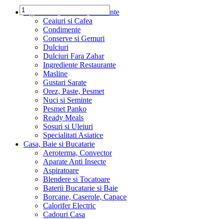
Ingrediente, Dulciuri, Alimente
Ceaiuri si Cafea
Condimente
Conserve si Gemuri
Dulciuri
Dulciuri Fara Zahar
Ingrediente Restaurante
Masline
Gustari Sarate
Orez, Paste, Pesmet
Nuci si Seminte
Pesmet Panko
Ready Meals
Sosuri si Uleiuri
Specialitati Asiatice
Casa, Baie si Bucatarie
Aeroterma, Convector
Aparate Anti Insecte
Aspiratoare
Blendere si Tocatoare
Baterii Bucatarie si Baie
Borcane, Caserole, Capace
Calorifer Electric
Cadouri Casa