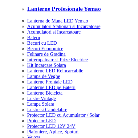
Lanterne Profesionale Yemao
Lanterna de Mana LED Yemao
Acumulatori Stationari si Incarcatoare
Acumulatori si Incarcatoare
Baterii
Becuri cu LED
Becuri Economice
Felinare de Gradina
Intrerupatoare si Prize Electrice
Kit Incarcare Solara
Lanterne LED Reincarcabile
Lampa de Veghe
Lanterne Frontale LED
Lanterne LED pe Baterii
Lanterne Bicicleta
Lustre Vintage
Lampa Solara
Lustre si Candelabre
Proiector LED cu Acumulator / Solar
Proiector LED
Proiector LED 12V 24V
Plafoniere, Aplice, Spoturi
Veioza