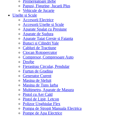
Premergatoare Bebe
Papusi, Figurine, Jucarii Plus
Vehicule de Jucarie
Unelte si Scule
Accesorii Electrice
Accesorii Unelte si Scule
Aparate Spalat cu Presiune
Aparate de Sudura
Aparate Taiat Gresie si Faianta
Butuci si Cilindri Yale
Cabluri de Tractiune
Ciocan Rotopercutor
Compresor, Compresoare Auto
Drujbe
Fierastrau Circular, Pendular
Furtun de Gradina
Generator Curent
Masina de Slefuit
Masina de Tuns Iarba
Multimetru, Aparate de Masura
Pistol cu Aer Cald
Pistol de Lipit, Letcon
Polizor Unghiular Flex
Pompa de Stropit Manuala Electrica
Pompe de Apa Electrice