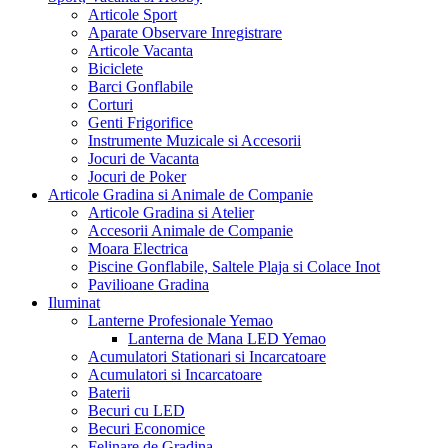
Articole Sport
Aparate Observare Inregistrare
Articole Vacanta
Biciclete
Barci Gonflabile
Corturi
Genti Frigorifice
Instrumente Muzicale si Accesorii
Jocuri de Vacanta
Jocuri de Poker
Articole Gradina si Animale de Companie
Articole Gradina si Atelier
Accesorii Animale de Companie
Moara Electrica
Piscine Gonflabile, Saltele Plaja si Colace Inot
Pavilioane Gradina
Iluminat
Lanterne Profesionale Yemao
Lanterna de Mana LED Yemao
Acumulatori Stationari si Incarcatoare
Acumulatori si Incarcatoare
Baterii
Becuri cu LED
Becuri Economice
Felinare de Gradina