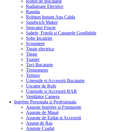
Robot de Bucatarie
Radiatoare Electrice
Rasnita
Robinet Instant Apa Calda
Sandwich Maker
Storcator Fructe
Saltele, Fotolii si Canapele Gonflabile
Sobe Incalzire
Scrumiere
Tigaie electrica
Tigaie
Toaster
Tavi Bucatarie
Termometre
Termos
Ustensile si Accesorii Bucatarie
Uscator de Rufe
Ustensile si Accesorii BAR
Ventilator Camera
Ingrijire Personala si Profesionala
Aparate Ingrijire si Frumusete
Aparate de Masaj
Aparate de Epilat si Accesorii
Aparat de Ras
Aparate Coafat