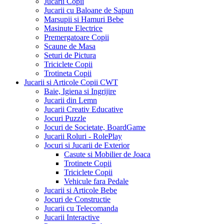
Jucarii Copii
Jucarii cu Baloane de Sapun
Marsupii si Hamuri Bebe
Masinute Electrice
Premergatoare Copii
Scaune de Masa
Seturi de Pictura
Triciclete Copii
Trotineta Copii
Jucarii si Articole Copii CWT
Baie, Igiena si Ingrijire
Jucarii din Lemn
Jucarii Creativ Educative
Jocuri Puzzle
Jocuri de Societate, BoardGame
Jucarii Roluri - RolePlay
Jocuri si Jucarii de Exterior
Casute si Mobilier de Joaca
Trotinete Copii
Triciclete Copii
Vehicule fara Pedale
Jucarii si Articole Bebe
Jocuri de Constructie
Jucarii cu Telecomanda
Jucarii Interactive