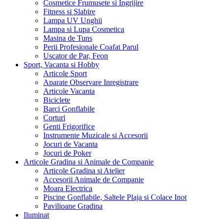
Cosmetice Frumusete si Ingrijire
Fitness si Slabire
Lampa UV Unghii
Lampa si Lupa Cosmetica
Masina de Tuns
Perii Profesionale Coafat Parul
Uscator de Par, Feon
Sport, Vacanta si Hobby
Articole Sport
Aparate Observare Inregistrare
Articole Vacanta
Biciclete
Barci Gonflabile
Corturi
Genti Frigorifice
Instrumente Muzicale si Accesorii
Jocuri de Vacanta
Jocuri de Poker
Articole Gradina si Animale de Companie
Articole Gradina si Atelier
Accesorii Animale de Companie
Moara Electrica
Piscine Gonflabile, Saltele Plaja si Colace Inot
Pavilioane Gradina
Iluminat