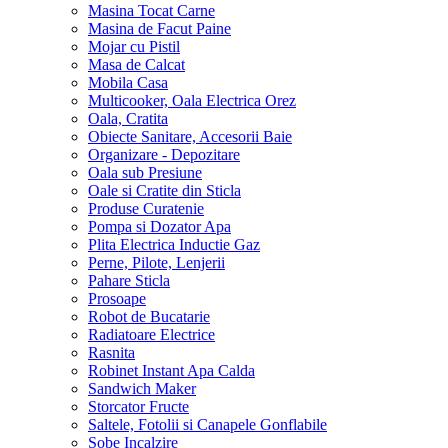
Masina Tocat Carne
Masina de Facut Paine
Mojar cu Pistil
Masa de Calcat
Mobila Casa
Multicooker, Oala Electrica Orez
Oala, Cratita
Obiecte Sanitare, Accesorii Baie
Organizare - Depozitare
Oala sub Presiune
Oale si Cratite din Sticla
Produse Curatenie
Pompa si Dozator Apa
Plita Electrica Inductie Gaz
Perne, Pilote, Lenjerii
Pahare Sticla
Prosoape
Robot de Bucatarie
Radiatoare Electrice
Rasnita
Robinet Instant Apa Calda
Sandwich Maker
Storcator Fructe
Saltele, Fotolii si Canapele Gonflabile
Sobe Incalzire