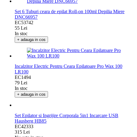
Set 6 Tuburi ceara de epilat Roll-on 100ml Depilia Miere
DNC66957
EC53742
55 Lei
In stoc
+ adauga in cos
Incalzitor Electric Pentru Ceara Epilatoare Pro Wax 100
LR100
EC1494
79 Lei
In stoc
+ adauga in cos
Set Epilator si Ingrijire Corporala 5in1 Incarcare USB
Hausberg HB85
EC42333
315 Lei