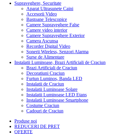
Supraveghere, Securitate
Aparat Ultrasunete Caini
Accesorii Video
Bastoane Telescopice
Camere Supraveghere False
Camere video interior
Camere Supraveghere Exterior
Camera Ascunsa
Recorder Digital Video
Sonerii Wireless, Senzori Alarma
Surse de Alimentare
Instalatii Luminoase, Brazi Artificiali de Craciun
Brazi Artificiali de Craciun
Decoratiuni Craciun
Furtun Luminos, Banda LED
Instalatii de Craciun
Instalatii Luminoase Solare
Instalatii Luminoase LED Etans
Instalatii Luminoase Smartphone
Costume Craciun
Cadouri de Craciun
Produse noi
REDUCERI DE PRET
OFERTE