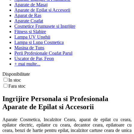
Aparate de Masaj
Aparate de Epilat si Accesorii
Aparat de Ras
Aparate Coafat
Cosmetice Frumusete si Ingrijire
Fitness si Slabire
Lampa UV Unghii
Lampa si Lupa Cosmetica
Masina de Tuns
Perii Profesionale Coafat Parul
Uscator de Par, Feon
+ mai multe...
Disponibilitate
In stoc
Fara stoc
Ingrijire Personala si Profesionala
Aparate de Epilat si Accesorii
Aparate Cosmetica, Incalzitor Ceara, aparat de epilat cu ceara,
epilator electric, epilator cu ceara, decantor ceara, epilatoare cu
ceara, benzi de hartie pentru epilat, incalzitor cartuse ceara de unica