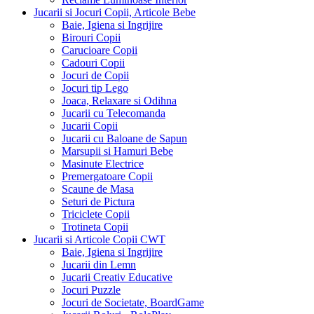
Jucarii si Jocuri Copii, Articole Bebe
Baie, Igiena si Ingrijire
Birouri Copii
Carucioare Copii
Cadouri Copii
Jocuri de Copii
Jocuri tip Lego
Joaca, Relaxare si Odihna
Jucarii cu Telecomanda
Jucarii Copii
Jucarii cu Baloane de Sapun
Marsupii si Hamuri Bebe
Masinute Electrice
Premergatoare Copii
Scaune de Masa
Seturi de Pictura
Triciclete Copii
Trotineta Copii
Jucarii si Articole Copii CWT
Baie, Igiena si Ingrijire
Jucarii din Lemn
Jucarii Creativ Educative
Jocuri Puzzle
Jocuri de Societate, BoardGame