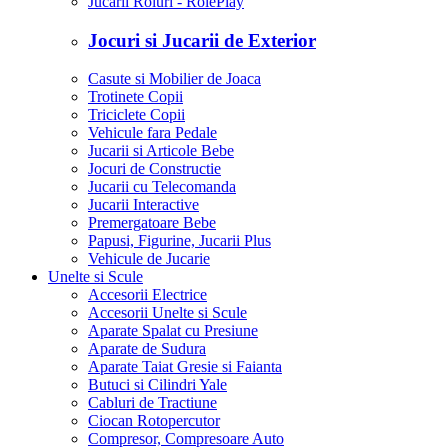
Jucarii Roluri - RolePlay
Jocuri si Jucarii de Exterior
Casute si Mobilier de Joaca
Trotinete Copii
Triciclete Copii
Vehicule fara Pedale
Jucarii si Articole Bebe
Jocuri de Constructie
Jucarii cu Telecomanda
Jucarii Interactive
Premergatoare Bebe
Papusi, Figurine, Jucarii Plus
Vehicule de Jucarie
Unelte si Scule
Accesorii Electrice
Accesorii Unelte si Scule
Aparate Spalat cu Presiune
Aparate de Sudura
Aparate Taiat Gresie si Faianta
Butuci si Cilindri Yale
Cabluri de Tractiune
Ciocan Rotopercutor
Compresor, Compresoare Auto