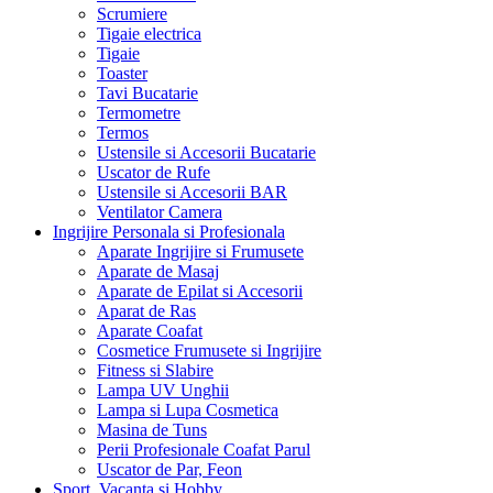
Scrumiere
Tigaie electrica
Tigaie
Toaster
Tavi Bucatarie
Termometre
Termos
Ustensile si Accesorii Bucatarie
Uscator de Rufe
Ustensile si Accesorii BAR
Ventilator Camera
Ingrijire Personala si Profesionala
Aparate Ingrijire si Frumusete
Aparate de Masaj
Aparate de Epilat si Accesorii
Aparat de Ras
Aparate Coafat
Cosmetice Frumusete si Ingrijire
Fitness si Slabire
Lampa UV Unghii
Lampa si Lupa Cosmetica
Masina de Tuns
Perii Profesionale Coafat Parul
Uscator de Par, Feon
Sport, Vacanta si Hobby