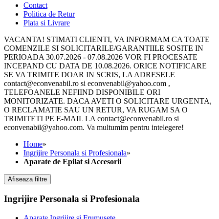
Contact
Politica de Retur
Plata si Livrare
VACANTA! STIMATI CLIENTI, VA INFORMAM CA TOATE
COMENZILE SI SOLICITARILE/GARANTIILE SOSITE IN
PERIOADA 30.07.2026 - 07.08.2026 VOR FI PROCESATE
INCEPAND CU DATA DE 10.08.2026. ORICE NOTIFICARE
SE VA TRIMITE DOAR IN SCRIS, LA ADRESELE
contact@econvenabil.ro si econvenabil@yahoo.com ,
TELEFOANELE NEFIIND DISPONIBILE ORI
MONITORIZATE. DACA AVETI O SOLICITARE URGENTA,
O RECLAMATIE SAU UN RETUR, VA RUGAM SA O
TRIMITETI PE E-MAIL LA contact@econvenabil.ro si
econvenabil@yahoo.com. Va multumim pentru intelegere!
Home
»
Ingrijire Personala si Profesionala
»
Aparate de Epilat si Accesorii
Afiseaza filtre
Ingrijire Personala si Profesionala
Aparate Ingrijire si Frumusete