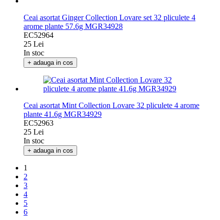
Ceai asortat Ginger Collection Lovare set 32 pliculete 4
arome plante 57.6g MGR34928
EC52964
25 Lei
In stoc
+ adauga in cos
Ceai asortat Mint Collection Lovare 32 pliculete 4 arome
plante 41.6g MGR34929
EC52963
25 Lei
In stoc
+ adauga in cos
1
2
3
4
5
6