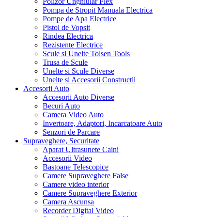
Polizor Unghiular Flex
Pompa de Stropit Manuala Electrica
Pompe de Apa Electrice
Pistol de Vopsit
Rindea Electrica
Rezistente Electrice
Scule si Unelte Tolsen Tools
Trusa de Scule
Unelte si Scule Diverse
Unelte si Accesorii Constructii
Accesorii Auto
Accesorii Auto Diverse
Becuri Auto
Camera Video Auto
Invertoare, Adaptori, Incarcatoare Auto
Senzori de Parcare
Supraveghere, Securitate
Aparat Ultrasunete Caini
Accesorii Video
Bastoane Telescopice
Camere Supraveghere False
Camere video interior
Camere Supraveghere Exterior
Camera Ascunsa
Recorder Digital Video