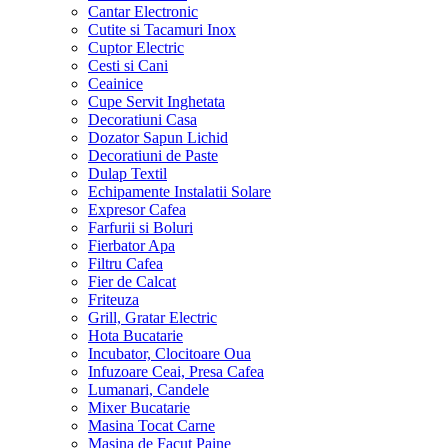
Cantar Electronic
Cutite si Tacamuri Inox
Cuptor Electric
Cesti si Cani
Ceainice
Cupe Servit Inghetata
Decoratiuni Casa
Dozator Sapun Lichid
Decoratiuni de Paste
Dulap Textil
Echipamente Instalatii Solare
Expresor Cafea
Farfurii si Boluri
Fierbator Apa
Filtru Cafea
Fier de Calcat
Friteuza
Grill, Gratar Electric
Hota Bucatarie
Incubator, Clocitoare Oua
Infuzoare Ceai, Presa Cafea
Lumanari, Candele
Mixer Bucatarie
Masina Tocat Carne
Masina de Facut Paine