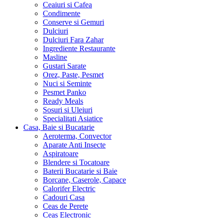
Ceaiuri si Cafea
Condimente
Conserve si Gemuri
Dulciuri
Dulciuri Fara Zahar
Ingrediente Restaurante
Masline
Gustari Sarate
Orez, Paste, Pesmet
Nuci si Seminte
Pesmet Panko
Ready Meals
Sosuri si Uleiuri
Specialitati Asiatice
Casa, Baie si Bucatarie
Aeroterma, Convector
Aparate Anti Insecte
Aspiratoare
Blendere si Tocatoare
Baterii Bucatarie si Baie
Borcane, Caserole, Capace
Calorifer Electric
Cadouri Casa
Ceas de Perete
Ceas Electronic