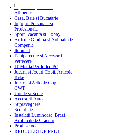
Ingrediente, Dulciuri,
Alimente
Casa, Baie si Bucatarie
Ingrijire Personala si
Profesionala
Sport, Vacanta si Hobby
Articole Gradina si Animale de
Companie
Iluminat
Echipamente si Accesorii
Petrecere
IT Media Periferice PC
Jucarii si Jocuri Copii, Articole
Bebe
Jucarii si Articole Copii
CWT
Unelte si Scule
Accesorii Auto
Supraveghere,
Securitate
Instalatii Luminoase, Brazi
Artificiali de Craciun
Produse noi
REDUCERI DE PRET