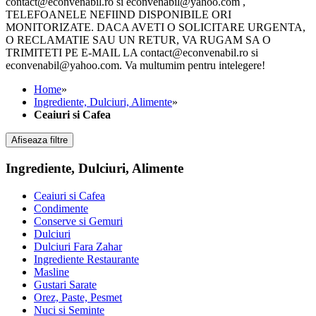
contact@econvenabil.ro si econvenabil@yahoo.com ,
TELEFOANELE NEFIIND DISPONIBILE ORI
MONITORIZATE. DACA AVETI O SOLICITARE URGENTA,
O RECLAMATIE SAU UN RETUR, VA RUGAM SA O
TRIMITETI PE E-MAIL LA contact@econvenabil.ro si
econvenabil@yahoo.com. Va multumim pentru intelegere!
Home
»
Ingrediente, Dulciuri, Alimente
»
Ceaiuri si Cafea
Afiseaza filtre
Ingrediente, Dulciuri, Alimente
Ceaiuri si Cafea
Condimente
Conserve si Gemuri
Dulciuri
Dulciuri Fara Zahar
Ingrediente Restaurante
Masline
Gustari Sarate
Orez, Paste, Pesmet
Nuci si Seminte