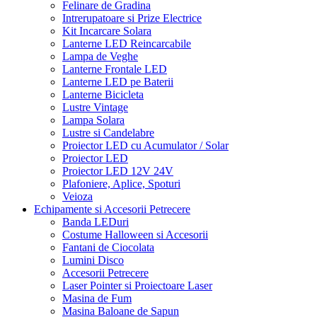
Felinare de Gradina
Intrerupatoare si Prize Electrice
Kit Incarcare Solara
Lanterne LED Reincarcabile
Lampa de Veghe
Lanterne Frontale LED
Lanterne LED pe Baterii
Lanterne Bicicleta
Lustre Vintage
Lampa Solara
Lustre si Candelabre
Proiector LED cu Acumulator / Solar
Proiector LED
Proiector LED 12V 24V
Plafoniere, Aplice, Spoturi
Veioza
Echipamente si Accesorii Petrecere
Banda LEDuri
Costume Halloween si Accesorii
Fantani de Ciocolata
Lumini Disco
Accesorii Petrecere
Laser Pointer si Proiectoare Laser
Masina de Fum
Masina Baloane de Sapun