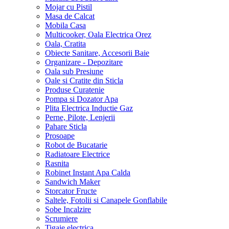
Mojar cu Pistil
Masa de Calcat
Mobila Casa
Multicooker, Oala Electrica Orez
Oala, Cratita
Obiecte Sanitare, Accesorii Baie
Organizare - Depozitare
Oala sub Presiune
Oale si Cratite din Sticla
Produse Curatenie
Pompa si Dozator Apa
Plita Electrica Inductie Gaz
Perne, Pilote, Lenjerii
Pahare Sticla
Prosoape
Robot de Bucatarie
Radiatoare Electrice
Rasnita
Robinet Instant Apa Calda
Sandwich Maker
Storcator Fructe
Saltele, Fotolii si Canapele Gonflabile
Sobe Incalzire
Scrumiere
Tigaie electrica