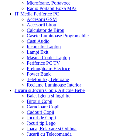
Microfoane, Portavoce
Radio Portabil Boxa MP3
IT Media Periferice PC
Accesorii GSM
Accesorii birou
Calculator de Birou
Casete Luminoase Programabile
Casti Audio
Incarcator Laptop
Lampi Exit
Masuta Cooler Laptop
Periferice PC TV
Prelungitoare Electrice
Power Bank
Telefon fix, Telefoane
Reclame Luminoase Interior
Jucarii si Jocuri Copii, Articole Bebe
Baie, Igiena si Ingrijire
Birouri Copii
Carucioare Copii
Cadouri Copii
Jocuri de Copii
Jocuri tip Lego
Joaca, Relaxare si Odihna
Jucarii cu Telecomanda