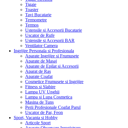
Tigaie
Toaster
Tavi Bucatarie
Termometre
Termos
Ustensile si Accesorii Bucatarie
Uscator de Rufe
Ustensile si Accesorii BAR
Ventilator Camera
Ingrijire Personala si Profesionala
Aparate Ingrijire si Frumusete
Aparate de Masaj
Aparate de Epilat si Accesorii
Aparat de Ras
Aparate Coafat
Cosmetice Frumusete si Ingrijire
Fitness si Slabire
Lampa UV Unghii
Lampa si Lupa Cosmetica
Masina de Tuns
Perii Profesionale Coafat Parul
Uscator de Par, Feon
Sport, Vacanta si Hobby
Articole Sport
Aparate Observare Inregistrare