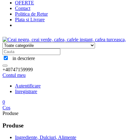
OFERTE
Contact
Politica de Retur
Plata si Livrare
in descriere
+40747159999
Contul meu
Autentificare
Inregistrare
0
Cos
Produse
Produse
Ingrediente, Dulciuri, Alimente