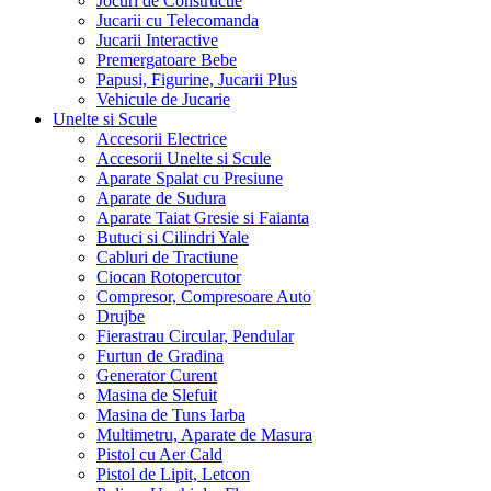
Jocuri de Constructie
Jucarii cu Telecomanda
Jucarii Interactive
Premergatoare Bebe
Papusi, Figurine, Jucarii Plus
Vehicule de Jucarie
Unelte si Scule
Accesorii Electrice
Accesorii Unelte si Scule
Aparate Spalat cu Presiune
Aparate de Sudura
Aparate Taiat Gresie si Faianta
Butuci si Cilindri Yale
Cabluri de Tractiune
Ciocan Rotopercutor
Compresor, Compresoare Auto
Drujbe
Fierastrau Circular, Pendular
Furtun de Gradina
Generator Curent
Masina de Slefuit
Masina de Tuns Iarba
Multimetru, Aparate de Masura
Pistol cu Aer Cald
Pistol de Lipit, Letcon