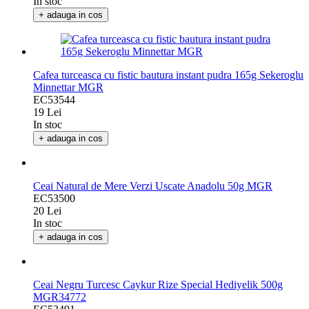
In stoc
+ adauga in cos
Cafea turceasca cu fistic bautura instant pudra 165g Sekeroglu
Minnettar MGR
EC53544
19 Lei
In stoc
+ adauga in cos
Ceai Natural de Mere Verzi Uscate Anadolu 50g MGR
EC53500
20 Lei
In stoc
+ adauga in cos
Ceai Negru Turcesc Caykur Rize Special Hediyelik 500g
MGR34772