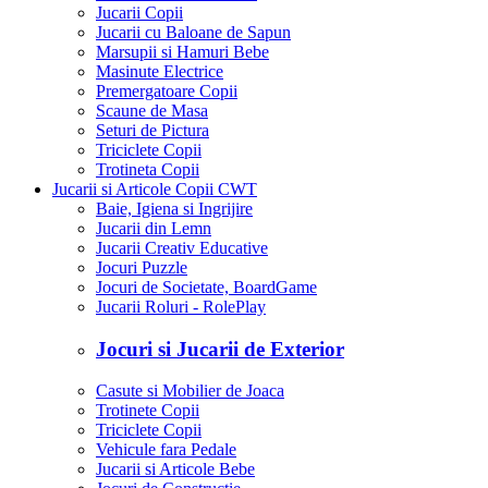
Jucarii Copii
Jucarii cu Baloane de Sapun
Marsupii si Hamuri Bebe
Masinute Electrice
Premergatoare Copii
Scaune de Masa
Seturi de Pictura
Triciclete Copii
Trotineta Copii
Jucarii si Articole Copii CWT
Baie, Igiena si Ingrijire
Jucarii din Lemn
Jucarii Creativ Educative
Jocuri Puzzle
Jocuri de Societate, BoardGame
Jucarii Roluri - RolePlay
Jocuri si Jucarii de Exterior
Casute si Mobilier de Joaca
Trotinete Copii
Triciclete Copii
Vehicule fara Pedale
Jucarii si Articole Bebe