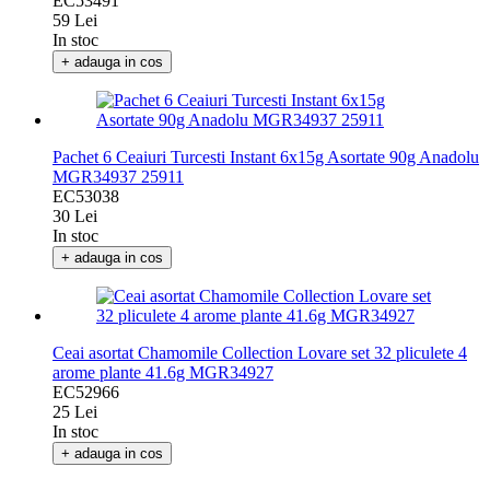
EC53491
59 Lei
In stoc
+ adauga in cos
Pachet 6 Ceaiuri Turcesti Instant 6x15g Asortate 90g Anadolu
MGR34937 25911
EC53038
30 Lei
In stoc
+ adauga in cos
Ceai asortat Chamomile Collection Lovare set 32 pliculete 4
arome plante 41.6g MGR34927
EC52966
25 Lei
In stoc
+ adauga in cos