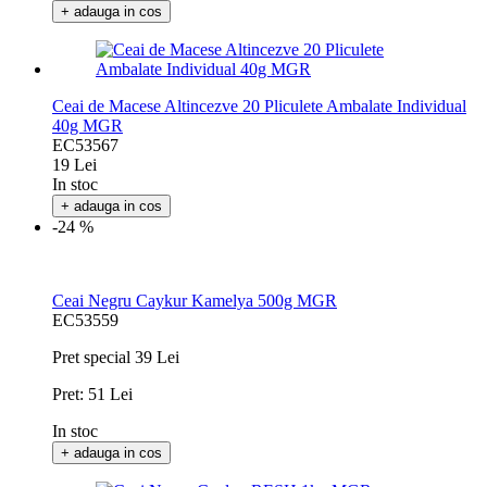
+ adauga in cos
Ceai de Macese Altincezve 20 Pliculete Ambalate Individual
40g MGR
EC53567
19 Lei
In stoc
+ adauga in cos
-24 %
Ceai Negru Caykur Kamelya 500g MGR
EC53559
Pret special
39 Lei
Pret:
51 Lei
In stoc
+ adauga in cos