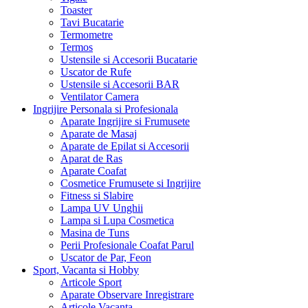
Toaster
Tavi Bucatarie
Termometre
Termos
Ustensile si Accesorii Bucatarie
Uscator de Rufe
Ustensile si Accesorii BAR
Ventilator Camera
Ingrijire Personala si Profesionala
Aparate Ingrijire si Frumusete
Aparate de Masaj
Aparate de Epilat si Accesorii
Aparat de Ras
Aparate Coafat
Cosmetice Frumusete si Ingrijire
Fitness si Slabire
Lampa UV Unghii
Lampa si Lupa Cosmetica
Masina de Tuns
Perii Profesionale Coafat Parul
Uscator de Par, Feon
Sport, Vacanta si Hobby
Articole Sport
Aparate Observare Inregistrare
Articole Vacanta