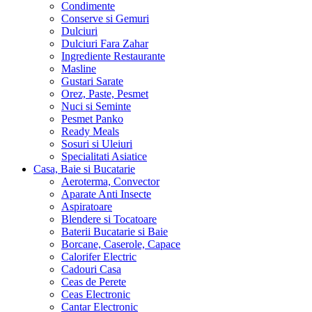
Condimente
Conserve si Gemuri
Dulciuri
Dulciuri Fara Zahar
Ingrediente Restaurante
Masline
Gustari Sarate
Orez, Paste, Pesmet
Nuci si Seminte
Pesmet Panko
Ready Meals
Sosuri si Uleiuri
Specialitati Asiatice
Casa, Baie si Bucatarie
Aeroterma, Convector
Aparate Anti Insecte
Aspiratoare
Blendere si Tocatoare
Baterii Bucatarie si Baie
Borcane, Caserole, Capace
Calorifer Electric
Cadouri Casa
Ceas de Perete
Ceas Electronic
Cantar Electronic