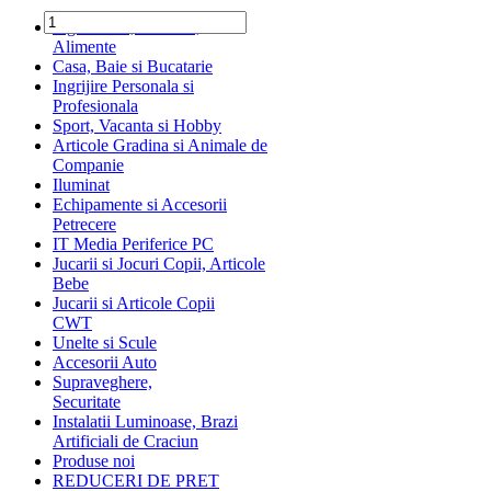
Ingrediente, Dulciuri,
Alimente
Casa, Baie si Bucatarie
Ingrijire Personala si
Profesionala
Sport, Vacanta si Hobby
Articole Gradina si Animale de
Companie
Iluminat
Echipamente si Accesorii
Petrecere
IT Media Periferice PC
Jucarii si Jocuri Copii, Articole
Bebe
Jucarii si Articole Copii
CWT
Unelte si Scule
Accesorii Auto
Supraveghere,
Securitate
Instalatii Luminoase, Brazi
Artificiali de Craciun
Produse noi
REDUCERI DE PRET