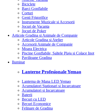
Biciclete
Barci Gonflabile
Corturi
Genti Frigorifice
Instrumente Muzicale si Accesorii
Jocuri de Vacanta
Jocuri de Poker
Articole Gradina si Animale de Companie
Articole Gradina si Atelier
Accesorii Animale de Companie
Moara Electrica
Piscine Gonflabile, Saltele Plaja si Colace Inot
Pavilioane Gradina
Iluminat
Lanterne Profesionale Yemao
Lanterna de Mana LED Yemao
Acumulatori Stationari si Incarcatoare
Acumulatori si Incarcatoare
Baterii
Becuri cu LED
Becuri Economice
Felinare de Gradina