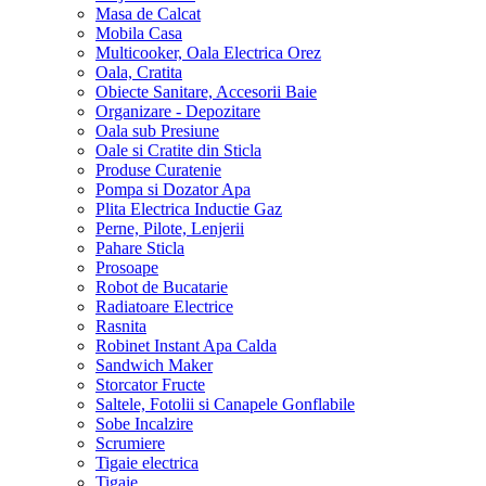
Masa de Calcat
Mobila Casa
Multicooker, Oala Electrica Orez
Oala, Cratita
Obiecte Sanitare, Accesorii Baie
Organizare - Depozitare
Oala sub Presiune
Oale si Cratite din Sticla
Produse Curatenie
Pompa si Dozator Apa
Plita Electrica Inductie Gaz
Perne, Pilote, Lenjerii
Pahare Sticla
Prosoape
Robot de Bucatarie
Radiatoare Electrice
Rasnita
Robinet Instant Apa Calda
Sandwich Maker
Storcator Fructe
Saltele, Fotolii si Canapele Gonflabile
Sobe Incalzire
Scrumiere
Tigaie electrica
Tigaie