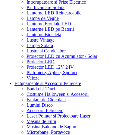
Intrerupatoare si Prize Electrice
Kit Incarcare Solara
Lanterne LED Reincarcabile
Lampa de Veghe
Lanterne Frontale LED
Lanterne LED pe Baterii
Lanterne Bicicleta
Lustre Vintage
Lampa Solara
Lustre si Candelabre
Proiector LED cu Acumulator / Solar
Proiector LED
Proiector LED 12V 24V
Plafoniere, Aplice, Spoturi
Veioza
Echipamente si Accesorii Petrecere
Banda LEDuri
Costume Halloween si Accesorii
Fantani de Ciocolata
Lumini Disco
Accesorii Petrecere
Laser Pointer si Proiectoare Laser
Masina de Fum
Masina Baloane de Sapun
Microfoane, Portavoce