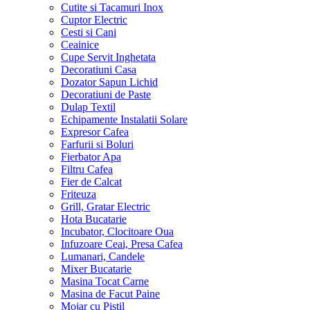
Cutite si Tacamuri Inox
Cuptor Electric
Cesti si Cani
Ceainice
Cupe Servit Inghetata
Decoratiuni Casa
Dozator Sapun Lichid
Decoratiuni de Paste
Dulap Textil
Echipamente Instalatii Solare
Expresor Cafea
Farfurii si Boluri
Fierbator Apa
Filtru Cafea
Fier de Calcat
Friteuza
Grill, Gratar Electric
Hota Bucatarie
Incubator, Clocitoare Oua
Infuzoare Ceai, Presa Cafea
Lumanari, Candele
Mixer Bucatarie
Masina Tocat Carne
Masina de Facut Paine
Mojar cu Pistil