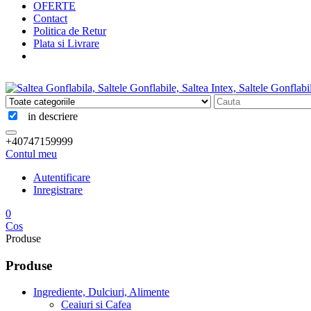
OFERTE
Contact
Politica de Retur
Plata si Livrare
in descriere
+40747159999
Contul meu
Autentificare
Inregistrare
0
Cos
Produse
Produse
Ingrediente, Dulciuri, Alimente
Ceaiuri si Cafea