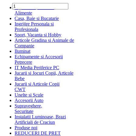
Ingrediente, Dulciuri,
Alimente
Casa, Baie si Bucatarie
Ingrijire Personala si
Profesionala
Sport, Vacanta si Hobby
Articole Gradina si Animale de
Companie
Iluminat
Echipamente si Accesorii
Petrecere
IT Media Periferice PC
Jucarii si Jocuri Copii, Articole
Bebe
Jucarii si Articole Copii
CWT
Unelte si Scule
Accesorii Auto
Supraveghere,
Securitate
Instalatii Luminoase, Brazi
Artificiali de Craciun
Produse noi
REDUCERI DE PRET