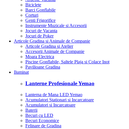
Biciclete
Barci Gonflabile
Corturi
Genti Frigorifice
Instrumente Muzicale si Accesorii
Jocuri de Vacanta
Jocuri de Poker
Articole Gradina si Animale de Companie
Articole Gradina si Atelier
Accesorii Animale de Companie
Moara Electrica
Piscine Gonflabile, Saltele Plaja si Colace Inot
Pavilioane Gradina
Iluminat
Lanterne Profesionale Yemao
Lanterna de Mana LED Yemao
Acumulatori Stationari si Incarcatoare
Acumulatori si Incarcatoare
Baterii
Becuri cu LED
Becuri Economice
Felinare de Gradina