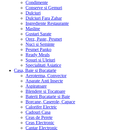
Condimente
Conserve si Gemuri
Dulciuri
Dulciuri Fara Zahar
Ingrediente Restaurante
Masline
Gustari Sarate
Orez, Paste, Pesmet
Nuci si Seminte
Pesmet Panko
Ready Meals
Sosuri si Uleiuri
Specialitati Asiatice
Casa, Baie si Bucatarie
Aeroterma, Convector
Aparate Anti Insecte
Aspiratoare
Blendere si Tocatoare
Baterii Bucatarie si Baie
Borcane, Caserole, Capace
Calorifer Electric
Cadouri Casa
Ceas de Perete
Ceas Electronic
Cantar Electronic