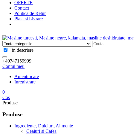
OFERTE
Contact
Politica de Retur
Plata si Livrare
in descriere
+40747159999
Contul meu
Autentificare
Inregistrare
0
Cos
Produse
Produse
Ingrediente, Dulciuri, Alimente
Ceaiuri si Cafea