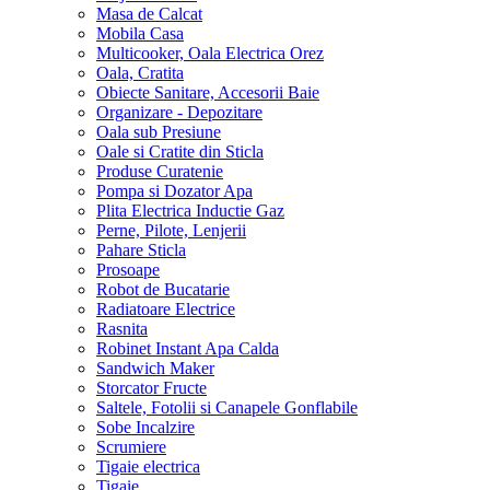
Masa de Calcat
Mobila Casa
Multicooker, Oala Electrica Orez
Oala, Cratita
Obiecte Sanitare, Accesorii Baie
Organizare - Depozitare
Oala sub Presiune
Oale si Cratite din Sticla
Produse Curatenie
Pompa si Dozator Apa
Plita Electrica Inductie Gaz
Perne, Pilote, Lenjerii
Pahare Sticla
Prosoape
Robot de Bucatarie
Radiatoare Electrice
Rasnita
Robinet Instant Apa Calda
Sandwich Maker
Storcator Fructe
Saltele, Fotolii si Canapele Gonflabile
Sobe Incalzire
Scrumiere
Tigaie electrica
Tigaie