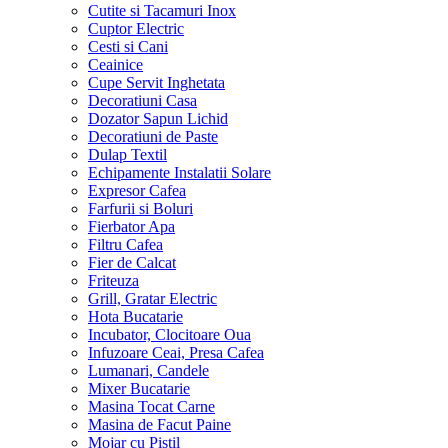
Cutite si Tacamuri Inox
Cuptor Electric
Cesti si Cani
Ceainice
Cupe Servit Inghetata
Decoratiuni Casa
Dozator Sapun Lichid
Decoratiuni de Paste
Dulap Textil
Echipamente Instalatii Solare
Expresor Cafea
Farfurii si Boluri
Fierbator Apa
Filtru Cafea
Fier de Calcat
Friteuza
Grill, Gratar Electric
Hota Bucatarie
Incubator, Clocitoare Oua
Infuzoare Ceai, Presa Cafea
Lumanari, Candele
Mixer Bucatarie
Masina Tocat Carne
Masina de Facut Paine
Mojar cu Pistil