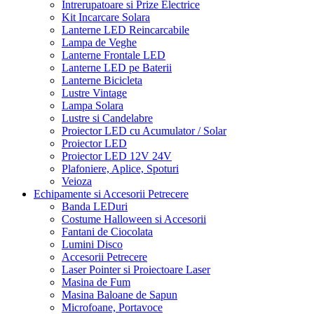
Intrerupatoare si Prize Electrice
Kit Incarcare Solara
Lanterne LED Reincarcabile
Lampa de Veghe
Lanterne Frontale LED
Lanterne LED pe Baterii
Lanterne Bicicleta
Lustre Vintage
Lampa Solara
Lustre si Candelabre
Proiector LED cu Acumulator / Solar
Proiector LED
Proiector LED 12V 24V
Plafoniere, Aplice, Spoturi
Veioza
Echipamente si Accesorii Petrecere
Banda LEDuri
Costume Halloween si Accesorii
Fantani de Ciocolata
Lumini Disco
Accesorii Petrecere
Laser Pointer si Proiectoare Laser
Masina de Fum
Masina Baloane de Sapun
Microfoane, Portavoce