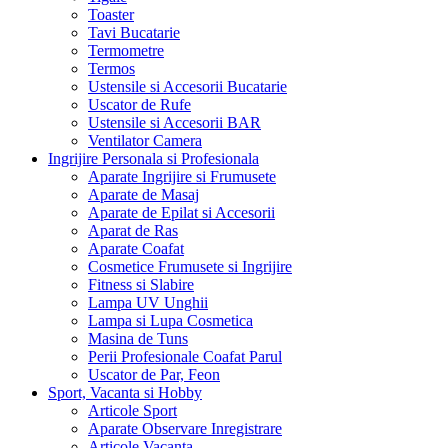
Toaster
Tavi Bucatarie
Termometre
Termos
Ustensile si Accesorii Bucatarie
Uscator de Rufe
Ustensile si Accesorii BAR
Ventilator Camera
Ingrijire Personala si Profesionala
Aparate Ingrijire si Frumusete
Aparate de Masaj
Aparate de Epilat si Accesorii
Aparat de Ras
Aparate Coafat
Cosmetice Frumusete si Ingrijire
Fitness si Slabire
Lampa UV Unghii
Lampa si Lupa Cosmetica
Masina de Tuns
Perii Profesionale Coafat Parul
Uscator de Par, Feon
Sport, Vacanta si Hobby
Articole Sport
Aparate Observare Inregistrare
Articole Vacanta