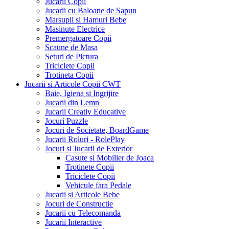
Jucarii Copii
Jucarii cu Baloane de Sapun
Marsupii si Hamuri Bebe
Masinute Electrice
Premergatoare Copii
Scaune de Masa
Seturi de Pictura
Triciclete Copii
Trotineta Copii
Jucarii si Articole Copii CWT
Baie, Igiena si Ingrijire
Jucarii din Lemn
Jucarii Creativ Educative
Jocuri Puzzle
Jocuri de Societate, BoardGame
Jucarii Roluri - RolePlay
Jocuri si Jucarii de Exterior
Casute si Mobilier de Joaca
Trotinete Copii
Triciclete Copii
Vehicule fara Pedale
Jucarii si Articole Bebe
Jocuri de Constructie
Jucarii cu Telecomanda
Jucarii Interactive