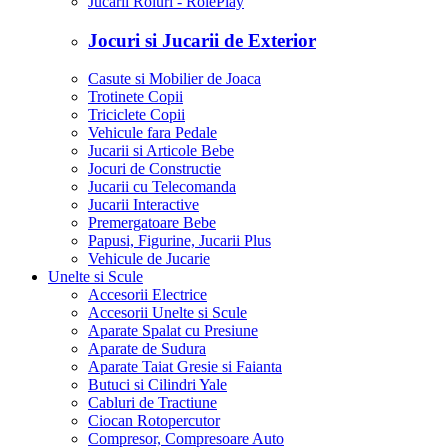
Jucarii Roluri - RolePlay
Jocuri si Jucarii de Exterior
Casute si Mobilier de Joaca
Trotinete Copii
Triciclete Copii
Vehicule fara Pedale
Jucarii si Articole Bebe
Jocuri de Constructie
Jucarii cu Telecomanda
Jucarii Interactive
Premergatoare Bebe
Papusi, Figurine, Jucarii Plus
Vehicule de Jucarie
Unelte si Scule
Accesorii Electrice
Accesorii Unelte si Scule
Aparate Spalat cu Presiune
Aparate de Sudura
Aparate Taiat Gresie si Faianta
Butuci si Cilindri Yale
Cabluri de Tractiune
Ciocan Rotopercutor
Compresor, Compresoare Auto