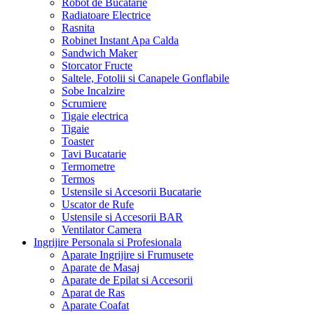
Robot de Bucatarie
Radiatoare Electrice
Rasnita
Robinet Instant Apa Calda
Sandwich Maker
Storcator Fructe
Saltele, Fotolii si Canapele Gonflabile
Sobe Incalzire
Scrumiere
Tigaie electrica
Tigaie
Toaster
Tavi Bucatarie
Termometre
Termos
Ustensile si Accesorii Bucatarie
Uscator de Rufe
Ustensile si Accesorii BAR
Ventilator Camera
Ingrijire Personala si Profesionala
Aparate Ingrijire si Frumusete
Aparate de Masaj
Aparate de Epilat si Accesorii
Aparat de Ras
Aparate Coafat