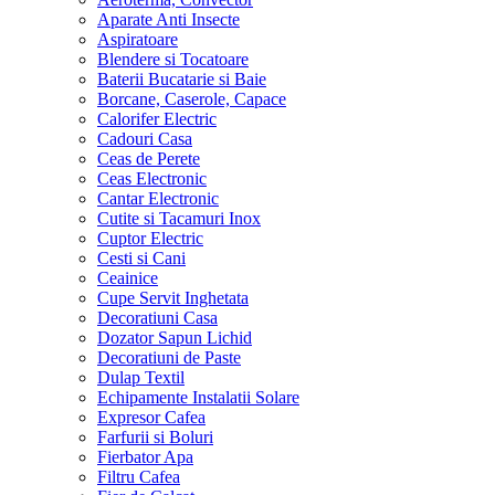
Aparate Anti Insecte
Aspiratoare
Blendere si Tocatoare
Baterii Bucatarie si Baie
Borcane, Caserole, Capace
Calorifer Electric
Cadouri Casa
Ceas de Perete
Ceas Electronic
Cantar Electronic
Cutite si Tacamuri Inox
Cuptor Electric
Cesti si Cani
Ceainice
Cupe Servit Inghetata
Decoratiuni Casa
Dozator Sapun Lichid
Decoratiuni de Paste
Dulap Textil
Echipamente Instalatii Solare
Expresor Cafea
Farfurii si Boluri
Fierbator Apa
Filtru Cafea