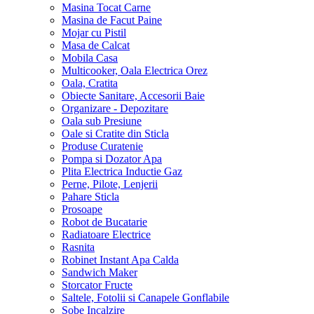
Masina Tocat Carne
Masina de Facut Paine
Mojar cu Pistil
Masa de Calcat
Mobila Casa
Multicooker, Oala Electrica Orez
Oala, Cratita
Obiecte Sanitare, Accesorii Baie
Organizare - Depozitare
Oala sub Presiune
Oale si Cratite din Sticla
Produse Curatenie
Pompa si Dozator Apa
Plita Electrica Inductie Gaz
Perne, Pilote, Lenjerii
Pahare Sticla
Prosoape
Robot de Bucatarie
Radiatoare Electrice
Rasnita
Robinet Instant Apa Calda
Sandwich Maker
Storcator Fructe
Saltele, Fotolii si Canapele Gonflabile
Sobe Incalzire