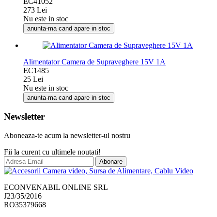
12F011 XXM
EC41052
273 Lei
Nu este in stoc
anunta-ma cand apare in stoc
Alimentator Camera de Supraveghere 15V 1A
EC1485
25 Lei
Nu este in stoc
anunta-ma cand apare in stoc
Newsletter
Aboneaza-te acum la newsletter-ul nostru
Fii la curent cu ultimele noutati!
Abonare
ECONVENABIL ONLINE SRL
J23/35/2016
RO35379668