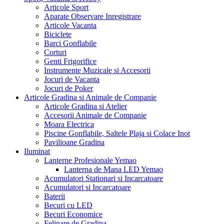
Articole Sport
Aparate Observare Inregistrare
Articole Vacanta
Biciclete
Barci Gonflabile
Corturi
Genti Frigorifice
Instrumente Muzicale si Accesorii
Jocuri de Vacanta
Jocuri de Poker
Articole Gradina si Animale de Companie
Articole Gradina si Atelier
Accesorii Animale de Companie
Moara Electrica
Piscine Gonflabile, Saltele Plaja si Colace Inot
Pavilioane Gradina
Iluminat
Lanterne Profesionale Yemao
Lanterna de Mana LED Yemao
Acumulatori Stationari si Incarcatoare
Acumulatori si Incarcatoare
Baterii
Becuri cu LED
Becuri Economice
Felinare de Gradina