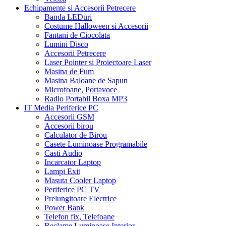
Echipamente si Accesorii Petrecere
Banda LEDuri
Costume Halloween si Accesorii
Fantani de Ciocolata
Lumini Disco
Accesorii Petrecere
Laser Pointer si Proiectoare Laser
Masina de Fum
Masina Baloane de Sapun
Microfoane, Portavoce
Radio Portabil Boxa MP3
IT Media Periferice PC
Accesorii GSM
Accesorii birou
Calculator de Birou
Casete Luminoase Programabile
Casti Audio
Incarcator Laptop
Lampi Exit
Masuta Cooler Laptop
Periferice PC TV
Prelungitoare Electrice
Power Bank
Telefon fix, Telefoane
Reclame Luminoase Interior