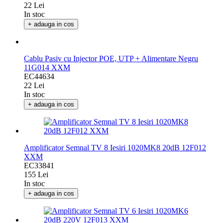
22 Lei
In stoc
+ adauga in cos
Cablu Pasiv cu Injector POE, UTP + Alimentare Negru
11G014 XXM
EC44634
22 Lei
In stoc
+ adauga in cos
Amplificator Semnal TV 8 Iesiri 1020MK8 20dB 12F012
XXM
EC33841
155 Lei
In stoc
+ adauga in cos