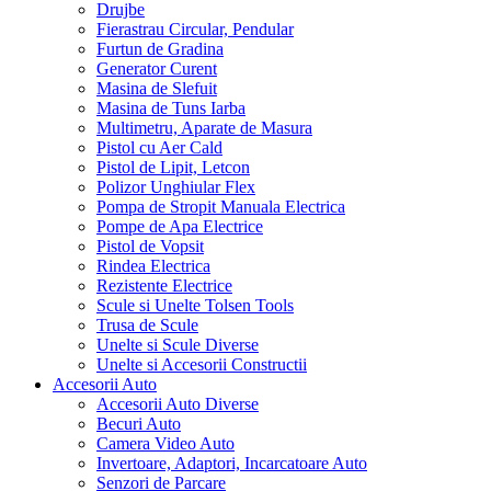
Drujbe
Fierastrau Circular, Pendular
Furtun de Gradina
Generator Curent
Masina de Slefuit
Masina de Tuns Iarba
Multimetru, Aparate de Masura
Pistol cu Aer Cald
Pistol de Lipit, Letcon
Polizor Unghiular Flex
Pompa de Stropit Manuala Electrica
Pompe de Apa Electrice
Pistol de Vopsit
Rindea Electrica
Rezistente Electrice
Scule si Unelte Tolsen Tools
Trusa de Scule
Unelte si Scule Diverse
Unelte si Accesorii Constructii
Accesorii Auto
Accesorii Auto Diverse
Becuri Auto
Camera Video Auto
Invertoare, Adaptori, Incarcatoare Auto
Senzori de Parcare