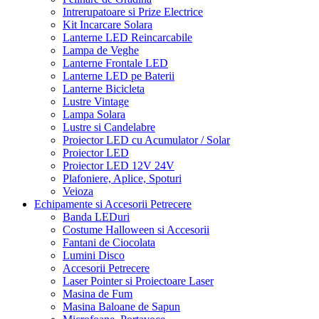
Intrerupatoare si Prize Electrice
Kit Incarcare Solara
Lanterne LED Reincarcabile
Lampa de Veghe
Lanterne Frontale LED
Lanterne LED pe Baterii
Lanterne Bicicleta
Lustre Vintage
Lampa Solara
Lustre si Candelabre
Proiector LED cu Acumulator / Solar
Proiector LED
Proiector LED 12V 24V
Plafoniere, Aplice, Spoturi
Veioza
Echipamente si Accesorii Petrecere
Banda LEDuri
Costume Halloween si Accesorii
Fantani de Ciocolata
Lumini Disco
Accesorii Petrecere
Laser Pointer si Proiectoare Laser
Masina de Fum
Masina Baloane de Sapun