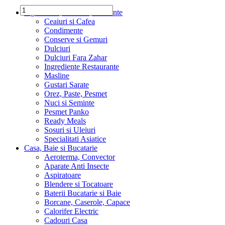
Ingrediente, Dulciuri, Alimente
Ceaiuri si Cafea
Condimente
Conserve si Gemuri
Dulciuri
Dulciuri Fara Zahar
Ingrediente Restaurante
Masline
Gustari Sarate
Orez, Paste, Pesmet
Nuci si Seminte
Pesmet Panko
Ready Meals
Sosuri si Uleiuri
Specialitati Asiatice
Casa, Baie si Bucatarie
Aeroterma, Convector
Aparate Anti Insecte
Aspiratoare
Blendere si Tocatoare
Baterii Bucatarie si Baie
Borcane, Caserole, Capace
Calorifer Electric
Cadouri Casa