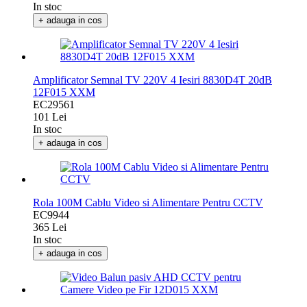
83 Lei
In stoc
+ adauga in cos
Amplificator Semnal TV 220V 4 Iesiri 8830D4T 20dB
12F015 XXM
EC29561
101 Lei
In stoc
+ adauga in cos
Rola 100M Cablu Video si Alimentare Pentru CCTV
EC9944
365 Lei
In stoc
+ adauga in cos