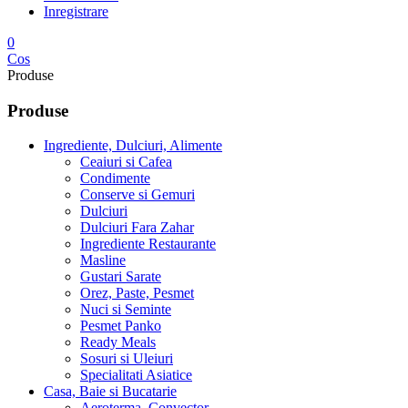
Inregistrare
0
Cos
Produse
Produse
Ingrediente, Dulciuri, Alimente
Ceaiuri si Cafea
Condimente
Conserve si Gemuri
Dulciuri
Dulciuri Fara Zahar
Ingrediente Restaurante
Masline
Gustari Sarate
Orez, Paste, Pesmet
Nuci si Seminte
Pesmet Panko
Ready Meals
Sosuri si Uleiuri
Specialitati Asiatice
Casa, Baie si Bucatarie
Aeroterma, Convector