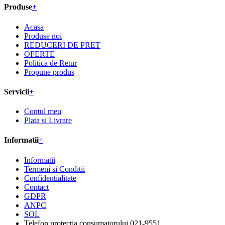
Produse
+
Acasa
Produse noi
REDUCERI DE PRET
OFERTE
Politica de Retur
Propune produs
Servicii
+
Contul meu
Plata si Livrare
Informatii
+
Informatii
Termeni si Conditii
Confidentialitate
Contact
GDPR
ANPC
SOL