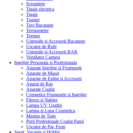
Scrumiere
Tigaie electrica
Tigaie
Toaster
Tavi Bucatarie
Termometre
Termos
Ustensile si Accesorii Bucatarie
Uscator de Rufe
Ustensile si Accesorii BAR
Ventilator Camera
Ingrijire Personala si Profesionala
Aparate Ingrijire si Frumusete
Aparate de Masaj
Aparate de Epilat si Accesorii
Aparat de Ras
Aparate Coafat
Cosmetice Frumusete si Ingrijire
Fitness si Slabire
Lampa UV Unghii
Lampa si Lupa Cosmetica
Masina de Tuns
Perii Profesionale Coafat Parul
Uscator de Par, Feon
Sport, Vacanta si Hobby