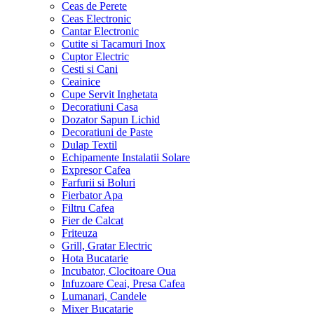
Ceas de Perete
Ceas Electronic
Cantar Electronic
Cutite si Tacamuri Inox
Cuptor Electric
Cesti si Cani
Ceainice
Cupe Servit Inghetata
Decoratiuni Casa
Dozator Sapun Lichid
Decoratiuni de Paste
Dulap Textil
Echipamente Instalatii Solare
Expresor Cafea
Farfurii si Boluri
Fierbator Apa
Filtru Cafea
Fier de Calcat
Friteuza
Grill, Gratar Electric
Hota Bucatarie
Incubator, Clocitoare Oua
Infuzoare Ceai, Presa Cafea
Lumanari, Candele
Mixer Bucatarie