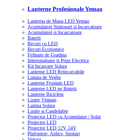
Lanterne Profesionale Yemao
Lanterna de Mana LED Yemao
Acumulatori Stationari si Incarcatoare
Acumulatori si Incarcatoare
Baterii
Becuri cu LED
Becuri Economice
Felinare de Gradina
Intrerupatoare si Prize Electrice
Kit Incarcare Solara
Lanterne LED Reincarcabile
Lampa de Veghe
Lanterne Frontale LED
Lanterne LED pe Baterii
Lanterne Bicicleta
Lustre Vintage
Lampa Solara
Lustre si Candelabre
Proiector LED cu Acumulator / Solar
Proiector LED
Proiector LED 12V 24V
Plafoniere, Aplice, Spoturi
Veioza