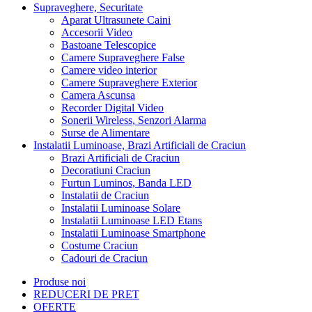
Supraveghere, Securitate
Aparat Ultrasunete Caini
Accesorii Video
Bastoane Telescopice
Camere Supraveghere False
Camere video interior
Camere Supraveghere Exterior
Camera Ascunsa
Recorder Digital Video
Sonerii Wireless, Senzori Alarma
Surse de Alimentare
Instalatii Luminoase, Brazi Artificiali de Craciun
Brazi Artificiali de Craciun
Decoratiuni Craciun
Furtun Luminos, Banda LED
Instalatii de Craciun
Instalatii Luminoase Solare
Instalatii Luminoase LED Etans
Instalatii Luminoase Smartphone
Costume Craciun
Cadouri de Craciun
Produse noi
REDUCERI DE PRET
OFERTE