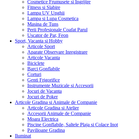
Cosmetice Frumusete si Ingrijire
Fitness si Slabire
Lampa UV Unghii
Lampa si Lupa Cosmetica
Masina de Tuns
Perii Profesionale Coafat Parul
Uscator de Par, Feon
Sport, Vacanta si Hobby
Articole Sport
Aparate Observare Inregistrare
Articole Vacanta
Biciclete
Barci Gonflabile
Corturi
Genti Frigorifice
Instrumente Muzicale si Accesorii
Jocuri de Vacanta
Jocuri de Poker
Articole Gradina si Animale de Companie
Articole Gradina si Atelier
Accesorii Animale de Companie
Moara Electrica
Piscine Gonflabile, Saltele Plaja si Colace Inot
Pavilioane Gradina
Iluminat