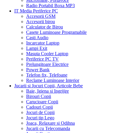
Microfoane, Portavoce
Radio Portabil Boxa MP3
IT Media Periferice PC
Accesorii GSM
Accesorii birou
Calculator de Birou
Casete Luminoase Programabile
Casti Audio
Incarcator Laptop
Lampi Exit
Masuta Cooler Laptop
Periferice PC TV
Prelungitoare Electrice
Power Bank
Telefon fix, Telefoane
Reclame Luminoase Interior
Jucarii si Jocuri Copii, Articole Bebe
Baie, Igiena si Ingrijire
Birouri Copii
Carucioare Copii
Cadouri Copii
Jocuri de Copii
Jocuri tip Lego
Joaca, Relaxare si Odihna
Jucarii cu Telecomanda