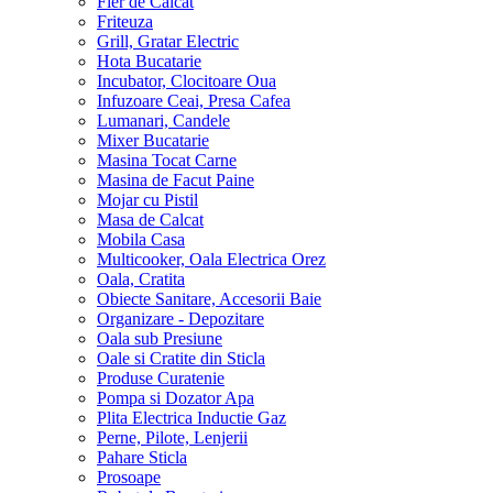
Fier de Calcat
Friteuza
Grill, Gratar Electric
Hota Bucatarie
Incubator, Clocitoare Oua
Infuzoare Ceai, Presa Cafea
Lumanari, Candele
Mixer Bucatarie
Masina Tocat Carne
Masina de Facut Paine
Mojar cu Pistil
Masa de Calcat
Mobila Casa
Multicooker, Oala Electrica Orez
Oala, Cratita
Obiecte Sanitare, Accesorii Baie
Organizare - Depozitare
Oala sub Presiune
Oale si Cratite din Sticla
Produse Curatenie
Pompa si Dozator Apa
Plita Electrica Inductie Gaz
Perne, Pilote, Lenjerii
Pahare Sticla
Prosoape