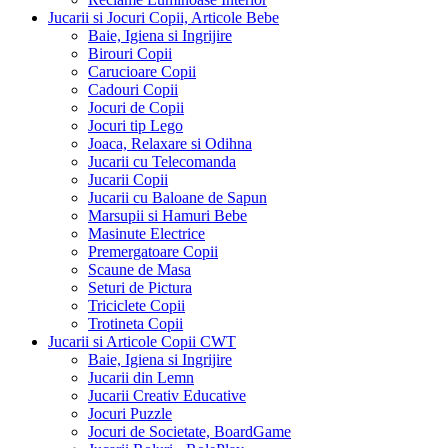
Jucarii si Jocuri Copii, Articole Bebe
Baie, Igiena si Ingrijire
Birouri Copii
Carucioare Copii
Cadouri Copii
Jocuri de Copii
Jocuri tip Lego
Joaca, Relaxare si Odihna
Jucarii cu Telecomanda
Jucarii Copii
Jucarii cu Baloane de Sapun
Marsupii si Hamuri Bebe
Masinute Electrice
Premergatoare Copii
Scaune de Masa
Seturi de Pictura
Triciclete Copii
Trotineta Copii
Jucarii si Articole Copii CWT
Baie, Igiena si Ingrijire
Jucarii din Lemn
Jucarii Creativ Educative
Jocuri Puzzle
Jocuri de Societate, BoardGame