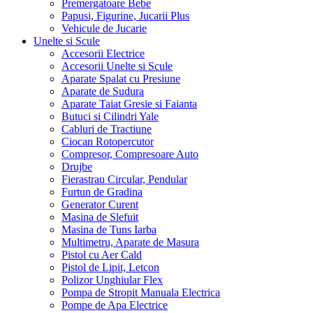
Premergatoare Bebe
Papusi, Figurine, Jucarii Plus
Vehicule de Jucarie
Unelte si Scule
Accesorii Electrice
Accesorii Unelte si Scule
Aparate Spalat cu Presiune
Aparate de Sudura
Aparate Taiat Gresie si Faianta
Butuci si Cilindri Yale
Cabluri de Tractiune
Ciocan Rotopercutor
Compresor, Compresoare Auto
Drujbe
Fierastrau Circular, Pendular
Furtun de Gradina
Generator Curent
Masina de Slefuit
Masina de Tuns Iarba
Multimetru, Aparate de Masura
Pistol cu Aer Cald
Pistol de Lipit, Letcon
Polizor Unghiular Flex
Pompa de Stropit Manuala Electrica
Pompe de Apa Electrice