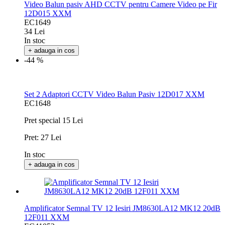
Video Balun pasiv AHD CCTV pentru Camere Video pe Fir
12D015 XXM
EC1649
34 Lei
In stoc
+ adauga in cos
-44 %
Set 2 Adaptori CCTV Video Balun Pasiv 12D017 XXM
EC1648
Pret special
15 Lei
Pret:
27 Lei
In stoc
+ adauga in cos
Amplificator Semnal TV 12 Iesiri JM8630LA12 MK12 20dB