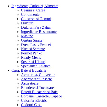
Ingrediente, Dulciuri, Alimente
Ceaiuri si Cafea
Condimente
Conserve si Gemuri
Dulciuri
Dulciuri Fara Zahar
Ingrediente Restaurante
Masline
Gustari Sarate
Orez, Paste, Pesmet
Nuci si Seminte
Pesmet Panko
Ready Meals
Sosuri si Uleiuri
Specialitati Asiatice
Casa, Baie si Bucatarie
Aeroterma, Convector
Aparate Anti Insecte
Aspiratoare
Blendere si Tocatoare
Baterii Bucatarie si Baie
Borcane, Caserole, Capace
Calorifer Electric
Cadouri Casa