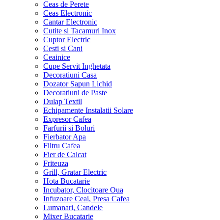
Ceas de Perete
Ceas Electronic
Cantar Electronic
Cutite si Tacamuri Inox
Cuptor Electric
Cesti si Cani
Ceainice
Cupe Servit Inghetata
Decoratiuni Casa
Dozator Sapun Lichid
Decoratiuni de Paste
Dulap Textil
Echipamente Instalatii Solare
Expresor Cafea
Farfurii si Boluri
Fierbator Apa
Filtru Cafea
Fier de Calcat
Friteuza
Grill, Gratar Electric
Hota Bucatarie
Incubator, Clocitoare Oua
Infuzoare Ceai, Presa Cafea
Lumanari, Candele
Mixer Bucatarie