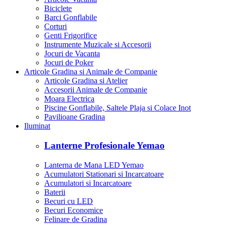
Biciclete
Barci Gonflabile
Corturi
Genti Frigorifice
Instrumente Muzicale si Accesorii
Jocuri de Vacanta
Jocuri de Poker
Articole Gradina si Animale de Companie
Articole Gradina si Atelier
Accesorii Animale de Companie
Moara Electrica
Piscine Gonflabile, Saltele Plaja si Colace Inot
Pavilioane Gradina
Iluminat
Lanterne Profesionale Yemao
Lanterna de Mana LED Yemao
Acumulatori Stationari si Incarcatoare
Acumulatori si Incarcatoare
Baterii
Becuri cu LED
Becuri Economice
Felinare de Gradina