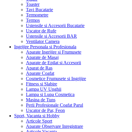
Toaster
Tavi Bucatarie
Termometre
Termos
Ustensile si Accesorii Bucatarie
Uscator de Rufe
Ustensile si Accesorii BAR
Ventilator Camera
Ingrijire Personala si Profesionala
Aparate Ingrijire si Frumusete
Aparate de Masaj
Aparate de Epilat si Accesorii
Aparat de Ras
Aparate Coafat
Cosmetice Frumusete si Ingrijire
Fitness si Slabire
Lampa UV Unghii
Lampa si Lupa Cosmetica
Masina de Tuns
Perii Profesionale Coafat Parul
Uscator de Par, Feon
Sport, Vacanta si Hobby
Articole Sport
Aparate Observare Inregistrare
Articole Vacanta