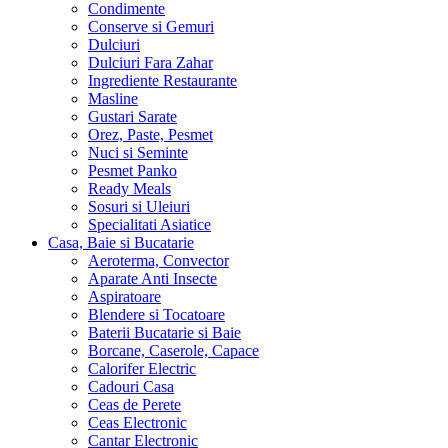
Condimente
Conserve si Gemuri
Dulciuri
Dulciuri Fara Zahar
Ingrediente Restaurante
Masline
Gustari Sarate
Orez, Paste, Pesmet
Nuci si Seminte
Pesmet Panko
Ready Meals
Sosuri si Uleiuri
Specialitati Asiatice
Casa, Baie si Bucatarie
Aeroterma, Convector
Aparate Anti Insecte
Aspiratoare
Blendere si Tocatoare
Baterii Bucatarie si Baie
Borcane, Caserole, Capace
Calorifer Electric
Cadouri Casa
Ceas de Perete
Ceas Electronic
Cantar Electronic