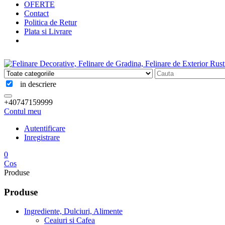
OFERTE
Contact
Politica de Retur
Plata si Livrare
in descriere
+40747159999
Contul meu
Autentificare
Inregistrare
0
Cos
Produse
Produse
Ingrediente, Dulciuri, Alimente
Ceaiuri si Cafea