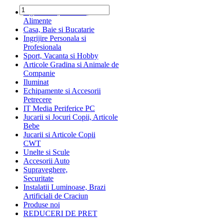
Ingrediente, Dulciuri,
Alimente
Casa, Baie si Bucatarie
Ingrijire Personala si
Profesionala
Sport, Vacanta si Hobby
Articole Gradina si Animale de
Companie
Iluminat
Echipamente si Accesorii
Petrecere
IT Media Periferice PC
Jucarii si Jocuri Copii, Articole
Bebe
Jucarii si Articole Copii
CWT
Unelte si Scule
Accesorii Auto
Supraveghere,
Securitate
Instalatii Luminoase, Brazi
Artificiali de Craciun
Produse noi
REDUCERI DE PRET