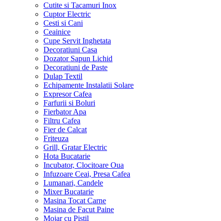
Cutite si Tacamuri Inox
Cuptor Electric
Cesti si Cani
Ceainice
Cupe Servit Inghetata
Decoratiuni Casa
Dozator Sapun Lichid
Decoratiuni de Paste
Dulap Textil
Echipamente Instalatii Solare
Expresor Cafea
Farfurii si Boluri
Fierbator Apa
Filtru Cafea
Fier de Calcat
Friteuza
Grill, Gratar Electric
Hota Bucatarie
Incubator, Clocitoare Oua
Infuzoare Ceai, Presa Cafea
Lumanari, Candele
Mixer Bucatarie
Masina Tocat Carne
Masina de Facut Paine
Mojar cu Pistil