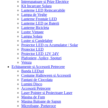
Intrerupatoare si Prize Electrice
Kit Incarcare Solara
Lanterne LED Reincarcabile
Lampa de Veghe
Lanterne Frontale LED
Lanterne LED pe Baterii
Lanterne Bicicleta
Lustre Vintage
Lampa Solara
Lustre si Candelabre
Proiector LED cu Acumulator / Solar
Proiector LED
Proiector LED 12V 24V
Plafoniere, Aplice, Spoturi
Veioza
Echipamente si Accesorii Petrecere
Banda LEDuri
Costume Halloween si Accesorii
Fantani de Ciocolata
Lumini Disco
Accesorii Petrecere
Laser Pointer si Proiectoare Laser
Masina de Fum
Masina Baloane de Sapun
Microfoane, Portavoce