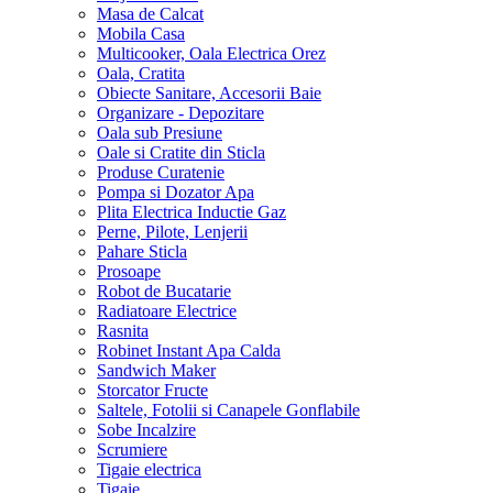
Masa de Calcat
Mobila Casa
Multicooker, Oala Electrica Orez
Oala, Cratita
Obiecte Sanitare, Accesorii Baie
Organizare - Depozitare
Oala sub Presiune
Oale si Cratite din Sticla
Produse Curatenie
Pompa si Dozator Apa
Plita Electrica Inductie Gaz
Perne, Pilote, Lenjerii
Pahare Sticla
Prosoape
Robot de Bucatarie
Radiatoare Electrice
Rasnita
Robinet Instant Apa Calda
Sandwich Maker
Storcator Fructe
Saltele, Fotolii si Canapele Gonflabile
Sobe Incalzire
Scrumiere
Tigaie electrica
Tigaie