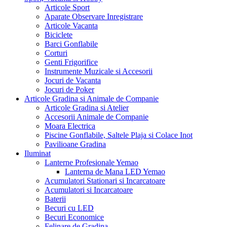
Articole Sport
Aparate Observare Inregistrare
Articole Vacanta
Biciclete
Barci Gonflabile
Corturi
Genti Frigorifice
Instrumente Muzicale si Accesorii
Jocuri de Vacanta
Jocuri de Poker
Articole Gradina si Animale de Companie
Articole Gradina si Atelier
Accesorii Animale de Companie
Moara Electrica
Piscine Gonflabile, Saltele Plaja si Colace Inot
Pavilioane Gradina
Iluminat
Lanterne Profesionale Yemao
Lanterna de Mana LED Yemao
Acumulatori Stationari si Incarcatoare
Acumulatori si Incarcatoare
Baterii
Becuri cu LED
Becuri Economice
Felinare de Gradina