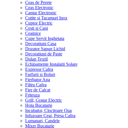
Ceas de Perete
Ceas Electronic
Cantar Electronic
Cutite si Tacamuri Inox
Cuptor Electric
Cesti si Cani
Ceainice
Cupe Servit Inghetata
Decoratiuni Casa
Dozator Sapun Lichid
Decoratiuni de Paste
Dulap Textil
Echipamente Instalatii Solare
Expresor Cafea
Farfurii si Boluri
Fierbator Apa
Filtru Cafea
Fier de Calcat
Friteuza
Grill, Gratar Electric
Hota Bucatarie
Incubator, Clocitoare Oua
Infuzoare Ceai, Presa Cafea
Lumanari, Candele
Mixer Bucatarie