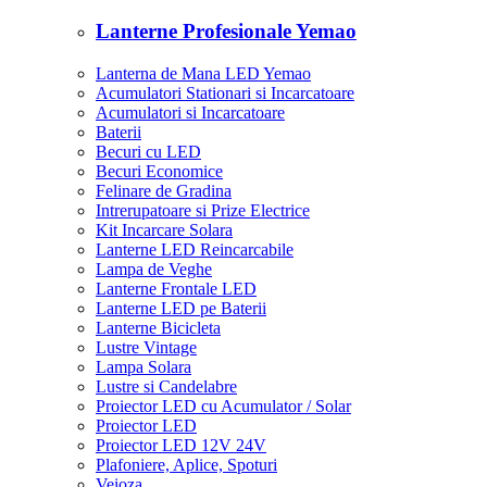
Lanterne Profesionale Yemao
Lanterna de Mana LED Yemao
Acumulatori Stationari si Incarcatoare
Acumulatori si Incarcatoare
Baterii
Becuri cu LED
Becuri Economice
Felinare de Gradina
Intrerupatoare si Prize Electrice
Kit Incarcare Solara
Lanterne LED Reincarcabile
Lampa de Veghe
Lanterne Frontale LED
Lanterne LED pe Baterii
Lanterne Bicicleta
Lustre Vintage
Lampa Solara
Lustre si Candelabre
Proiector LED cu Acumulator / Solar
Proiector LED
Proiector LED 12V 24V
Plafoniere, Aplice, Spoturi
Veioza