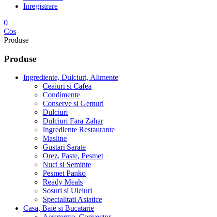
Inregistrare
0
Cos
Produse
Produse
Ingrediente, Dulciuri, Alimente
Ceaiuri si Cafea
Condimente
Conserve si Gemuri
Dulciuri
Dulciuri Fara Zahar
Ingrediente Restaurante
Masline
Gustari Sarate
Orez, Paste, Pesmet
Nuci si Seminte
Pesmet Panko
Ready Meals
Sosuri si Uleiuri
Specialitati Asiatice
Casa, Baie si Bucatarie
Aeroterma, Convector