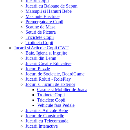
Jucarii Copii
Jucarii cu Baloane de Sapun
Marsupii si Hamuri Bebe
Masinute Electrice
Premergatoare Copii
Scaune de Masa
Seturi de Pictura
Triciclete Copii
Trotineta Copii
Jucarii si Articole Copii CWT
Baie, Igiena si Ingrijire
Jucarii din Lemn
Jucarii Creativ Educative
Jocuri Puzzle
Jocuri de Societate, BoardGame
Jucarii Roluri - RolePlay
Jocuri si Jucarii de Exterior
Casute si Mobilier de Joaca
Trotinete Copii
Triciclete Copii
Vehicule fara Pedale
Jucarii si Articole Bebe
Jocuri de Constructie
Jucarii cu Telecomanda
Jucarii Interactive