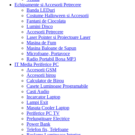
Echipamente si Accesorii Petrecere
Banda LEDuri
Costume Halloween si Accesorii
Fantani de Ciocolata
Lumini Disco
Accesorii Petrecere
Laser Pointer si Proiectoare Laser
Masina de Fum
Masina Baloane de Sapun
Microfoane, Portavoce
Radio Portabil Boxa MP3
IT Media Periferice PC
Accesorii GSM
Accesorii birou
Calculator de Birou
Casete Luminoase Programabile
Casti Audio
Incarcator Laptop
Lampi Exit
Masuta Cooler Laptop
Periferice PC TV
Prelungitoare Electrice
Power Bank
Telefon fix, Telefoane
Reclame Luminoase Interior