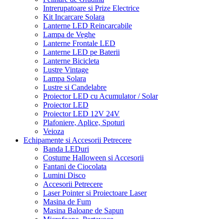
Intrerupatoare si Prize Electrice
Kit Incarcare Solara
Lanterne LED Reincarcabile
Lampa de Veghe
Lanterne Frontale LED
Lanterne LED pe Baterii
Lanterne Bicicleta
Lustre Vintage
Lampa Solara
Lustre si Candelabre
Proiector LED cu Acumulator / Solar
Proiector LED
Proiector LED 12V 24V
Plafoniere, Aplice, Spoturi
Veioza
Echipamente si Accesorii Petrecere
Banda LEDuri
Costume Halloween si Accesorii
Fantani de Ciocolata
Lumini Disco
Accesorii Petrecere
Laser Pointer si Proiectoare Laser
Masina de Fum
Masina Baloane de Sapun