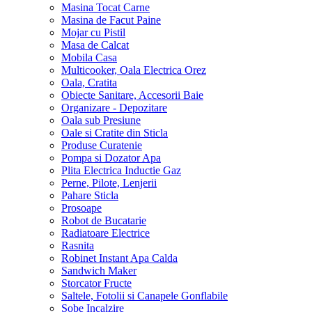
Masina Tocat Carne
Masina de Facut Paine
Mojar cu Pistil
Masa de Calcat
Mobila Casa
Multicooker, Oala Electrica Orez
Oala, Cratita
Obiecte Sanitare, Accesorii Baie
Organizare - Depozitare
Oala sub Presiune
Oale si Cratite din Sticla
Produse Curatenie
Pompa si Dozator Apa
Plita Electrica Inductie Gaz
Perne, Pilote, Lenjerii
Pahare Sticla
Prosoape
Robot de Bucatarie
Radiatoare Electrice
Rasnita
Robinet Instant Apa Calda
Sandwich Maker
Storcator Fructe
Saltele, Fotolii si Canapele Gonflabile
Sobe Incalzire