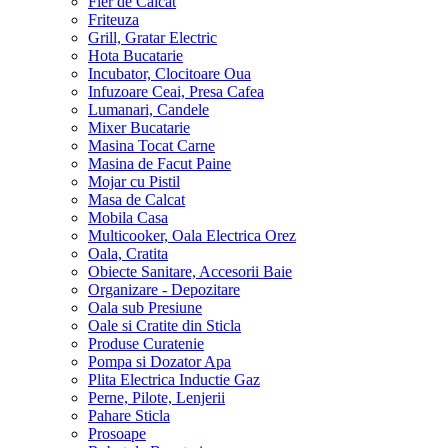
Fier de Calcat
Friteuza
Grill, Gratar Electric
Hota Bucatarie
Incubator, Clocitoare Oua
Infuzoare Ceai, Presa Cafea
Lumanari, Candele
Mixer Bucatarie
Masina Tocat Carne
Masina de Facut Paine
Mojar cu Pistil
Masa de Calcat
Mobila Casa
Multicooker, Oala Electrica Orez
Oala, Cratita
Obiecte Sanitare, Accesorii Baie
Organizare - Depozitare
Oala sub Presiune
Oale si Cratite din Sticla
Produse Curatenie
Pompa si Dozator Apa
Plita Electrica Inductie Gaz
Perne, Pilote, Lenjerii
Pahare Sticla
Prosoape