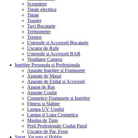
Scrumiere
Tigaie electrica
Tigaie
Toaster
Tavi Bucatarie
Termometre
Termos
Ustensile si Accesorii Bucatarie
Uscator de Rufe
Ustensile si Accesorii BAR
Ventilator Camera
Ingrijire Personala si Profesionala
Aparate Ingrijire si Frumusete
Aparate de Masaj
Aparate de Epilat si Accesorii
Aparat de Ras
Aparate Coafat
Cosmetice Frumusete si Ingrijire
Fitness si Slabire
Lampa UV Unghii
Lampa si Lupa Cosmetica
Masina de Tuns
Perii Profesionale Coafat Parul
Uscator de Par, Feon
Sport, Vacanta si Hobby