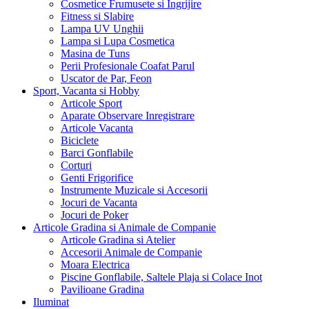
Cosmetice Frumusete si Ingrijire
Fitness si Slabire
Lampa UV Unghii
Lampa si Lupa Cosmetica
Masina de Tuns
Perii Profesionale Coafat Parul
Uscator de Par, Feon
Sport, Vacanta si Hobby
Articole Sport
Aparate Observare Inregistrare
Articole Vacanta
Biciclete
Barci Gonflabile
Corturi
Genti Frigorifice
Instrumente Muzicale si Accesorii
Jocuri de Vacanta
Jocuri de Poker
Articole Gradina si Animale de Companie
Articole Gradina si Atelier
Accesorii Animale de Companie
Moara Electrica
Piscine Gonflabile, Saltele Plaja si Colace Inot
Pavilioane Gradina
Iluminat