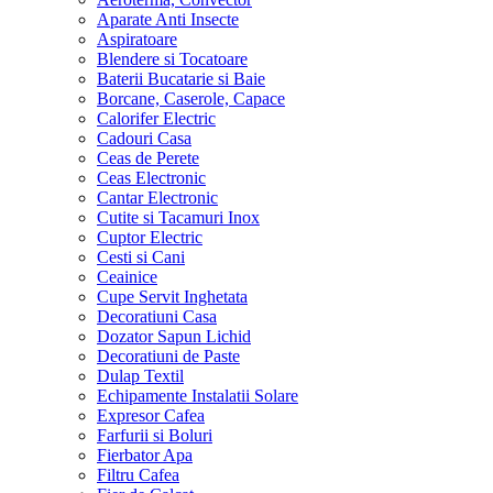
Aparate Anti Insecte
Aspiratoare
Blendere si Tocatoare
Baterii Bucatarie si Baie
Borcane, Caserole, Capace
Calorifer Electric
Cadouri Casa
Ceas de Perete
Ceas Electronic
Cantar Electronic
Cutite si Tacamuri Inox
Cuptor Electric
Cesti si Cani
Ceainice
Cupe Servit Inghetata
Decoratiuni Casa
Dozator Sapun Lichid
Decoratiuni de Paste
Dulap Textil
Echipamente Instalatii Solare
Expresor Cafea
Farfurii si Boluri
Fierbator Apa
Filtru Cafea