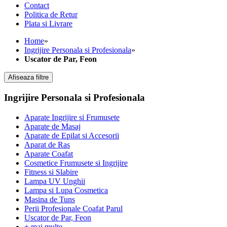
Contact
Politica de Retur
Plata si Livrare
Home
»
Ingrijire Personala si Profesionala
»
Uscator de Par, Feon
Afiseaza filtre
Ingrijire Personala si Profesionala
Aparate Ingrijire si Frumusete
Aparate de Masaj
Aparate de Epilat si Accesorii
Aparat de Ras
Aparate Coafat
Cosmetice Frumusete si Ingrijire
Fitness si Slabire
Lampa UV Unghii
Lampa si Lupa Cosmetica
Masina de Tuns
Perii Profesionale Coafat Parul
Uscator de Par, Feon
+ mai multe...