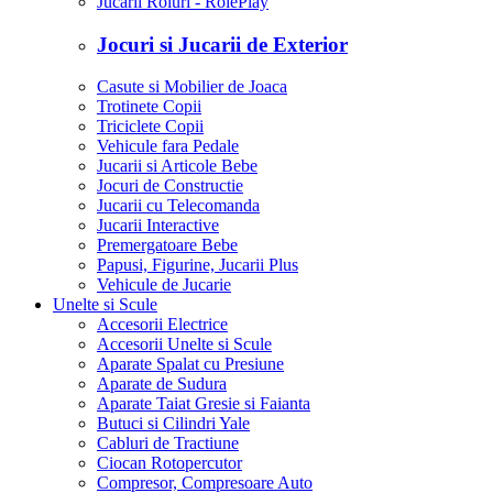
Jucarii Roluri - RolePlay
Jocuri si Jucarii de Exterior
Casute si Mobilier de Joaca
Trotinete Copii
Triciclete Copii
Vehicule fara Pedale
Jucarii si Articole Bebe
Jocuri de Constructie
Jucarii cu Telecomanda
Jucarii Interactive
Premergatoare Bebe
Papusi, Figurine, Jucarii Plus
Vehicule de Jucarie
Unelte si Scule
Accesorii Electrice
Accesorii Unelte si Scule
Aparate Spalat cu Presiune
Aparate de Sudura
Aparate Taiat Gresie si Faianta
Butuci si Cilindri Yale
Cabluri de Tractiune
Ciocan Rotopercutor
Compresor, Compresoare Auto