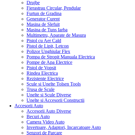
Drujbe
Fierastrau Circular, Pendular
Furtun de Gradina
Generator Curent
Masina de Slefuit
Masina de Tuns Iarba
Multimetru, Aparate de Masura
Pistol cu Aer Cald
Pistol de Lipit, Letcon
Polizor Unghiular Flex
Pompa de Stropit Manuala Electrica
Pompe de Apa Electrice
Pistol de Vopsit
Rindea Electrica
Rezistente Electrice
Scule si Unelte Tolsen Tools
Trusa de Scule
Unelte si Scule Diverse
Unelte si Accesorii Constructii
Accesorii Auto
Accesorii Auto Diverse
Becuri Auto
Camera Video Auto
Invertoare, Adaptori, Incarcatoare Auto
Senzori de Parcare