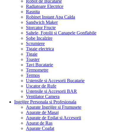
Robot de Bucatarie
Radiatoare Electrice
Rasnita
Robinet Instant Apa Calda
Sandwich Maker
Storcator Fructe
Saltele, Fotolii si Canapele Gonflabile
Sobe Incalzire
Scrumiere
Tigaie electrica
Tigaie
Toaster
Tavi Bucatarie
Termometre
Termos
Ustensile si Accesorii Bucatarie
Uscator de Rufe
Ustensile si Accesorii BAR
Ventilator Camera
Ingrijire Personala si Profesionala
Aparate Ingrijire si Frumusete
Aparate de Masaj
Aparate de Epilat si Accesorii
Aparat de Ras
Aparate Coafat