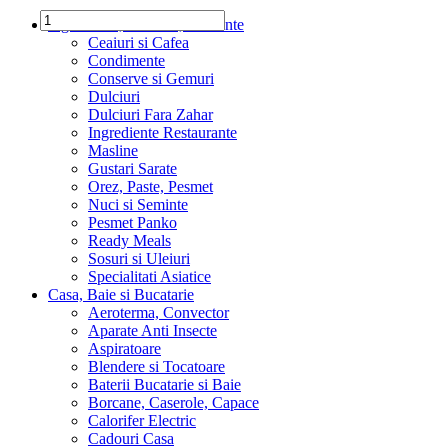
Ingrediente, Dulciuri, Alimente
Ceaiuri si Cafea
Condimente
Conserve si Gemuri
Dulciuri
Dulciuri Fara Zahar
Ingrediente Restaurante
Masline
Gustari Sarate
Orez, Paste, Pesmet
Nuci si Seminte
Pesmet Panko
Ready Meals
Sosuri si Uleiuri
Specialitati Asiatice
Casa, Baie si Bucatarie
Aeroterma, Convector
Aparate Anti Insecte
Aspiratoare
Blendere si Tocatoare
Baterii Bucatarie si Baie
Borcane, Caserole, Capace
Calorifer Electric
Cadouri Casa