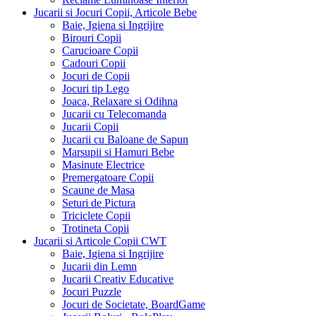
Jucarii si Jocuri Copii, Articole Bebe
Baie, Igiena si Ingrijire
Birouri Copii
Carucioare Copii
Cadouri Copii
Jocuri de Copii
Jocuri tip Lego
Joaca, Relaxare si Odihna
Jucarii cu Telecomanda
Jucarii Copii
Jucarii cu Baloane de Sapun
Marsupii si Hamuri Bebe
Masinute Electrice
Premergatoare Copii
Scaune de Masa
Seturi de Pictura
Triciclete Copii
Trotineta Copii
Jucarii si Articole Copii CWT
Baie, Igiena si Ingrijire
Jucarii din Lemn
Jucarii Creativ Educative
Jocuri Puzzle
Jocuri de Societate, BoardGame