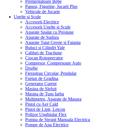
Premergatoare Bebe
Papusi, Figurine, Jucarii Plus
Vehicule de Jucarie
Unelte si Scule
Accesorii Electrice
Accesorii Unelte si Scule
Aparate Spalat cu Presiune
Aparate de Sudura
Aparate Taiat Gresie si Faianta
Butuci si Cilindri Yale
Cabluri de Tractiune
Ciocan Rotopercutor
Compresor, Compresoare Auto
Drujbe
Fierastrau Circular, Pendular
Furtun de Gradina
Generator Curent
Masina de Slefuit
Masina de Tuns Iarba
Multimetru, Aparate de Masura
Pistol cu Aer Cald
Pistol de Lipit, Letcon
Polizor Unghiular Flex
Pompa de Stropit Manuala Electrica
Pompe de Apa Electrice