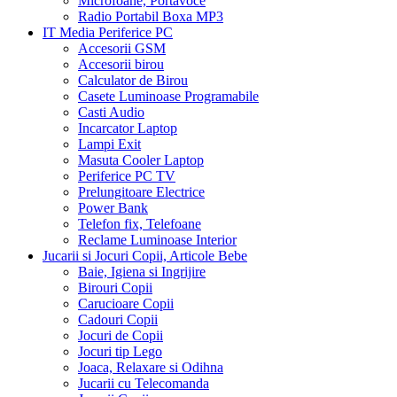
Microfoane, Portavoce
Radio Portabil Boxa MP3
IT Media Periferice PC
Accesorii GSM
Accesorii birou
Calculator de Birou
Casete Luminoase Programabile
Casti Audio
Incarcator Laptop
Lampi Exit
Masuta Cooler Laptop
Periferice PC TV
Prelungitoare Electrice
Power Bank
Telefon fix, Telefoane
Reclame Luminoase Interior
Jucarii si Jocuri Copii, Articole Bebe
Baie, Igiena si Ingrijire
Birouri Copii
Carucioare Copii
Cadouri Copii
Jocuri de Copii
Jocuri tip Lego
Joaca, Relaxare si Odihna
Jucarii cu Telecomanda