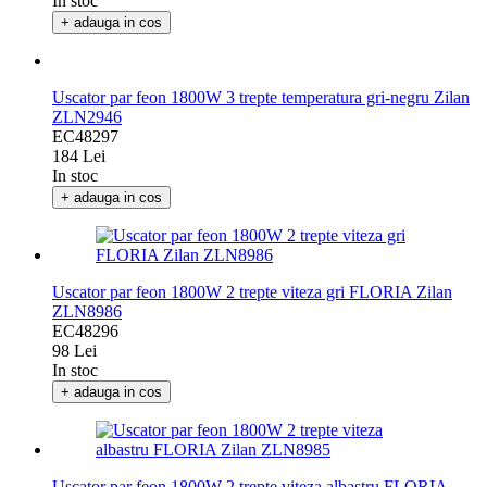
102 Lei
In stoc
+ adauga in cos
Uscator par feon 1800W 3 trepte temperatura gri-negru Zilan
ZLN2946
EC48297
184 Lei
In stoc
+ adauga in cos
Uscator par feon 1800W 2 trepte viteza gri FLORIA Zilan
ZLN8986
EC48296
98 Lei
In stoc
+ adauga in cos