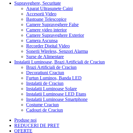
Supraveghere, Securitate
Aparat Ultrasunete Caini
Accesorii Video
Bastoane Telescopice
Camere Supraveghere False
Camere video interior
Camere Supraveghere Exterior
Camera Ascunsa
Recorder Digital Video
Sonerii Wireless, Senzori Alarma
Surse de Alimentare
Instalatii Luminoase, Brazi Artificiali de Craciun
Brazi Artificiali de Craciun
Decoratiuni Craciun
Furtun Luminos, Banda LED
Instalatii de Craciun
Instalatii Luminoase Solare
Instalatii Luminoase LED Etans
Instalatii Luminoase Smartphone
Costume Craciun
Cadouri de Craciun
Produse noi
REDUCERI DE PRET
OFERTE