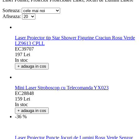
Sorteaza:
Afiseaza:
Laser Proiector tip Star Shower Figurine Craciun Rosu Verde
LZ9613 CPLL
EC39707
197 Lei
In stoc
+ adauga in cos
Mini Laser Stroboscop cu Telecomanda YX023
EC28848
159 Lei
In stoc
+ adauga in cos
-36 %
Laser Proiector Puncte Jocuri de Lumini Rosu Verde Senzor