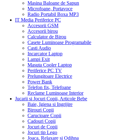
Masina Baloane de Sapun
Microfoane, Portavoce
Radio Portabil Boxa MP3
IT Media Periferice PC
Accesorii GSM
Accesorii birou
Calculator de Birou
Casete Luminoase Programabile
Casti Audio
Incarcator Laptop
Lampi Exit
Masuta Cooler Laptop
Periferice PC TV
Prelungitoare Electrice
Power Bank
Telefon fix, Telefoane
Reclame Luminoase Interior
Jucarii si Jocuri Copii, Articole Bebe
Baie, Igiena si Ingrijire
Birouri Copii
Carucioare Copii
Cadouri Copii
Jocuri de Copii
Jocuri tip Lego
Joaca, Relaxare si Odihna