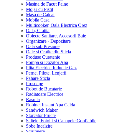
Masina de Facut Paine
Mojar cu Pistil
Masa de Calcat
Mobila Casa
Multicooker, Oala Electrica Orez
Oala, Cratita
Obiecte Sanitare, Accesorii Baie
Organizare - Depozitare
Oala sub Presiune
Oale si Cratite din Sticla
Produse Curatenie
Pompa si Dozator Apa
Plita Electrica Inductie Gaz
Perne, Pilote, Lenjerii
Pahare Sticla
Prosoape
Robot de Bucatarie
Radiatoare Electrice
Rasnita
Robinet Instant Apa Calda
Sandwich Maker
Storcator Fructe
Saltele, Fotolii si Canapele Gonflabile
Sobe Incalzire
Scrumiere