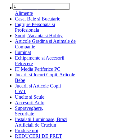
Ingrediente, Dulciuri,
Alimente
Casa, Baie si Bucatarie
Ingrijire Personala si
Profesionala
Sport, Vacanta si Hobby
Articole Gradina si Animale de
Companie
Iluminat
Echipamente si Accesorii
Petrecere
IT Media Periferice PC
Jucarii si Jocuri Copii, Articole
Bebe
Jucarii si Articole Copii
CWT
Unelte si Scule
Accesorii Auto
Supraveghere,
Securitate
Instalatii Luminoase, Brazi
Artificiali de Craciun
Produse noi
REDUCERI DE PRET