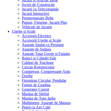
Jucarii si Articole Bebe
Jocuri de Constructie
Jucarii cu Telecomanda
Jucarii Interactive
Premergatoare Bebe
Papusi, Figurine, Jucarii Plus
Vehicule de Jucarie
Unelte si Scule
Accesorii Electrice
Accesorii Unelte si Scule
Aparate Spalat cu Presiune
Aparate de Sudura
Aparate Taiat Gresie si Faianta
Butuci si Cilindri Yale
Cabluri de Tractiune
Ciocan Rotopercutor
Compresor, Compresoare Auto
Drujbe
Fierastrau Circular, Pendular
Furtun de Gradina
Generator Curent
Masina de Slefuit
Masina de Tuns Iarba
Multimetru, Aparate de Masura
Pistol cu Aer Cald