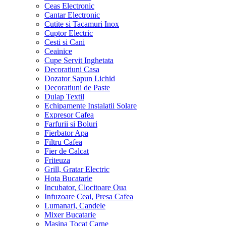
Ceas Electronic
Cantar Electronic
Cutite si Tacamuri Inox
Cuptor Electric
Cesti si Cani
Ceainice
Cupe Servit Inghetata
Decoratiuni Casa
Dozator Sapun Lichid
Decoratiuni de Paste
Dulap Textil
Echipamente Instalatii Solare
Expresor Cafea
Farfurii si Boluri
Fierbator Apa
Filtru Cafea
Fier de Calcat
Friteuza
Grill, Gratar Electric
Hota Bucatarie
Incubator, Clocitoare Oua
Infuzoare Ceai, Presa Cafea
Lumanari, Candele
Mixer Bucatarie
Masina Tocat Carne