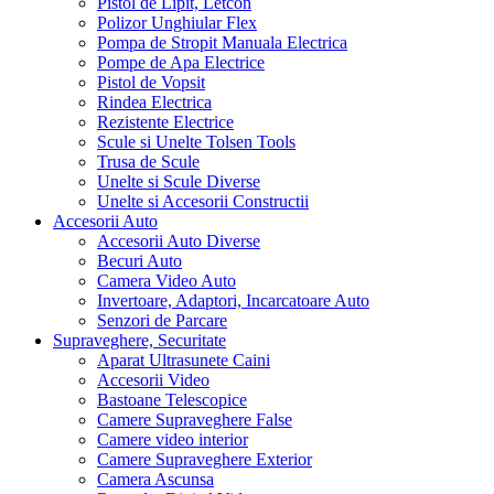
Pistol de Lipit, Letcon
Polizor Unghiular Flex
Pompa de Stropit Manuala Electrica
Pompe de Apa Electrice
Pistol de Vopsit
Rindea Electrica
Rezistente Electrice
Scule si Unelte Tolsen Tools
Trusa de Scule
Unelte si Scule Diverse
Unelte si Accesorii Constructii
Accesorii Auto
Accesorii Auto Diverse
Becuri Auto
Camera Video Auto
Invertoare, Adaptori, Incarcatoare Auto
Senzori de Parcare
Supraveghere, Securitate
Aparat Ultrasunete Caini
Accesorii Video
Bastoane Telescopice
Camere Supraveghere False
Camere video interior
Camere Supraveghere Exterior
Camera Ascunsa