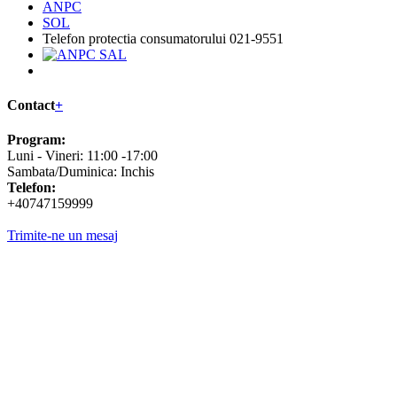
ANPC
SOL
Telefon protectia consumatorului 021-9551
Contact
+
Program:
Luni - Vineri: 11:00 -17:00
Sambata/Duminica: Inchis
Telefon:
+40747159999
Trimite-ne un mesaj
Copyright © 2026
Econvenabil.ro
. Toate drepturile rezervate.
Web
Design by WebDesignSoft