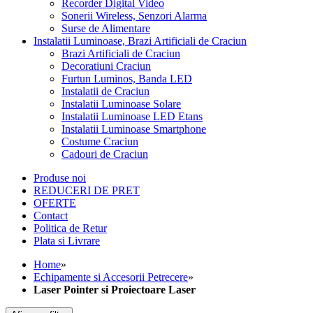
Recorder Digital Video
Sonerii Wireless, Senzori Alarma
Surse de Alimentare
Instalatii Luminoase, Brazi Artificiali de Craciun
Brazi Artificiali de Craciun
Decoratiuni Craciun
Furtun Luminos, Banda LED
Instalatii de Craciun
Instalatii Luminoase Solare
Instalatii Luminoase LED Etans
Instalatii Luminoase Smartphone
Costume Craciun
Cadouri de Craciun
Produse noi
REDUCERI DE PRET
OFERTE
Contact
Politica de Retur
Plata si Livrare
Home
»
Echipamente si Accesorii Petrecere
»
Laser Pointer si Proiectoare Laser