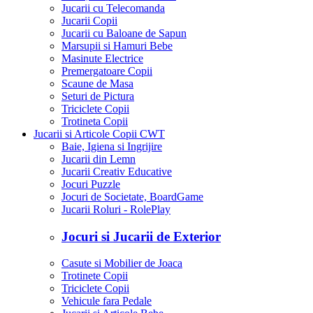
Jucarii cu Telecomanda
Jucarii Copii
Jucarii cu Baloane de Sapun
Marsupii si Hamuri Bebe
Masinute Electrice
Premergatoare Copii
Scaune de Masa
Seturi de Pictura
Triciclete Copii
Trotineta Copii
Jucarii si Articole Copii CWT
Baie, Igiena si Ingrijire
Jucarii din Lemn
Jucarii Creativ Educative
Jocuri Puzzle
Jocuri de Societate, BoardGame
Jucarii Roluri - RolePlay
Jocuri si Jucarii de Exterior
Casute si Mobilier de Joaca
Trotinete Copii
Triciclete Copii
Vehicule fara Pedale