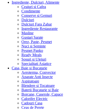
Ingrediente, Dulciuri, Alimente
Ceaiuri si Cafea
Condimente
Conserve si Gemuri
Dulciuri
Dulciuri Fara Zahar
Ingrediente Restaurante
Masline
Gustari Sarate
Orez, Paste, Pesmet
Nuci si Seminte
Pesmet Panko
Ready Meals
Sosuri si Uleiuri
Specialitati Asiatice
Casa, Baie si Bucatarie
Aeroterma, Convector
Aparate Anti Insecte
Aspiratoare
Blendere si Tocatoare
Baterii Bucatarie si Baie
Borcane, Caserole, Capace
Calorifer Electric
Cadouri Casa
Ceas de Perete