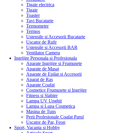
Tigaie electrica
Tigaie
Toaster
Tavi Bucatarie
Termometre
Termos
Ustensile si Accesorii Bucatarie
Uscator de Rufe
Ustensile si Accesorii BAR
Ventilator Camera
Ingrijire Personala si Profesionala
Aparate Ingrijire si Frumusete
Aparate de Masaj
Aparate de Epilat si Accesorii
Aparat de Ras
Aparate Coafat
Cosmetice Frumusete si Ingrijire
Fitness si Slabire
Lampa UV Unghii
Lampa si Lupa Cosmetica
Masina de Tuns
Perii Profesionale Coafat Parul
Uscator de Par, Feon
Sport, Vacanta si Hobby
Articole Sport