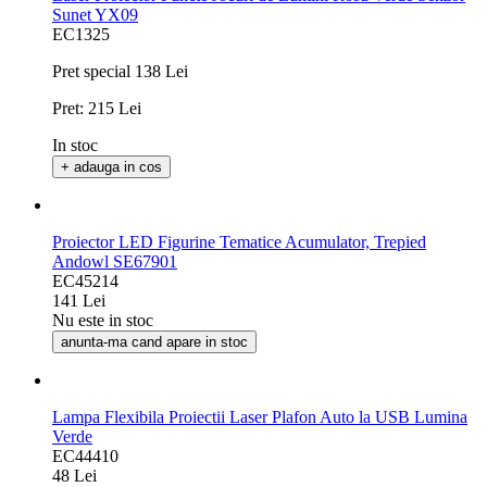
Sunet YX09
EC1325
Pret special
138 Lei
Pret:
215 Lei
In stoc
+ adauga in cos
Proiector LED Figurine Tematice Acumulator, Trepied
Andowl SE67901
EC45214
141 Lei
Nu este in stoc
anunta-ma cand apare in stoc
Lampa Flexibila Proiectii Laser Plafon Auto la USB Lumina
Verde
EC44410
48 Lei