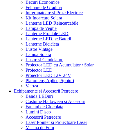
Becuri Economice
Felinare de Gradina
Intrerupatoare si Prize Electrice
Kit Incarcare Solara
Lanterne LED Reincarcabile
Lampa de Veghe
Lanterne Frontale LED
Lanterne LED pe Baterii
Lanterne Bicicleta
Lustre Vintage
Lampa Solara
Lustre si Candelabre
Proiector LED cu Acumulator / Solar
Proiector LED
Proiector LED 12V 24V
Plafoniere, Aplice, Spoturi
Veioza
Echipamente si Accesorii Petrecere
Banda LEDuri
Costume Halloween si Accesorii
Fantani de Ciocolata
Lumini Disco
Accesorii Petrecere
Laser Pointer si Proiectoare Laser
Masina de Fum