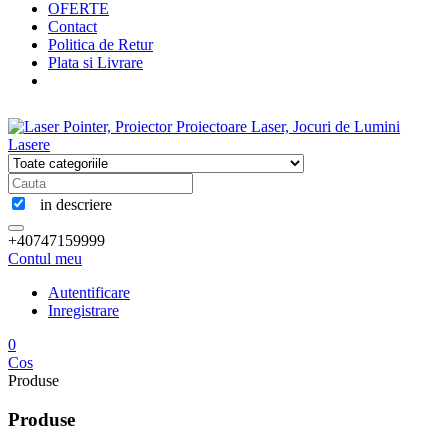
OFERTE
Contact
Politica de Retur
Plata si Livrare
in descriere
+40747159999
Contul meu
Autentificare
Inregistrare
0
Cos
Produse
Produse