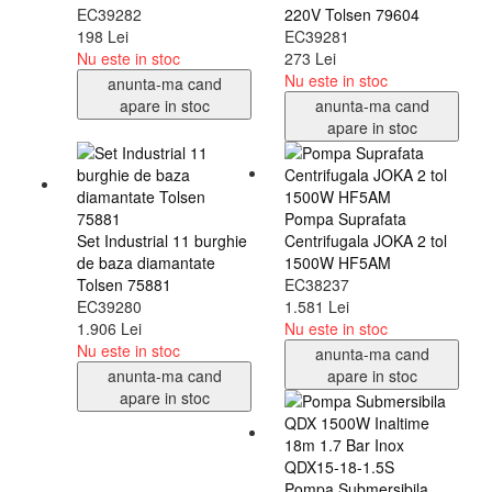
EC39282
220V Tolsen 79604
198 Lei
EC39281
Nu este in stoc
273 Lei
Nu este in stoc
anunta-ma cand
apare in stoc
anunta-ma cand
apare in stoc
Pompa Suprafata
Set Industrial 11 burghie
Centrifugala JOKA 2 tol
de baza diamantate
1500W HF5AM
Tolsen 75881
EC38237
EC39280
1.581 Lei
1.906 Lei
Nu este in stoc
Nu este in stoc
anunta-ma cand
anunta-ma cand
apare in stoc
apare in stoc
Pompa Submersibila