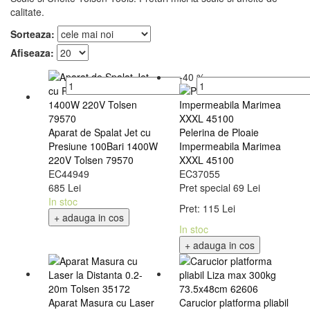
calitate.
Sorteaza:
Afiseaza:
-40 %
Aparat de Spalat Jet cu
Pelerina de Ploaie
Presiune 100Bari 1400W
Impermeabila Marimea
220V Tolsen 79570
XXXL 45100
EC44949
EC37055
685 Lei
Pret special
69 Lei
In stoc
Pret:
115 Lei
+ adauga in cos
In stoc
+ adauga in cos
Aparat Masura cu Laser
Carucior platforma pliabil