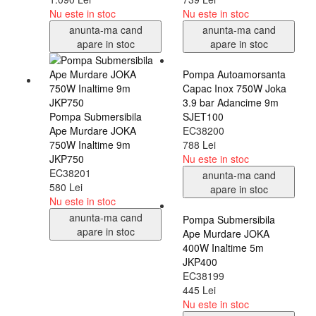
Nu este in stoc
Nu este in stoc
anunta-ma cand
anunta-ma cand
apare in stoc
apare in stoc
Pompa Submersibila
Pompa Autoamorsanta
Ape Murdare JOKA
Capac Inox 750W Joka
750W Inaltime 9m
3.9 bar Adancime 9m
JKP750
SJET100
EC38201
EC38200
580 Lei
788 Lei
Nu este in stoc
Nu este in stoc
anunta-ma cand
anunta-ma cand
apare in stoc
apare in stoc
Pompa Submersibila
Hidrofor 36L Joka
Ape Murdare JOKA
3000l/h 750W 4bar
400W Inaltime 5m
SJET100 AUTO
JKP400
EC38198