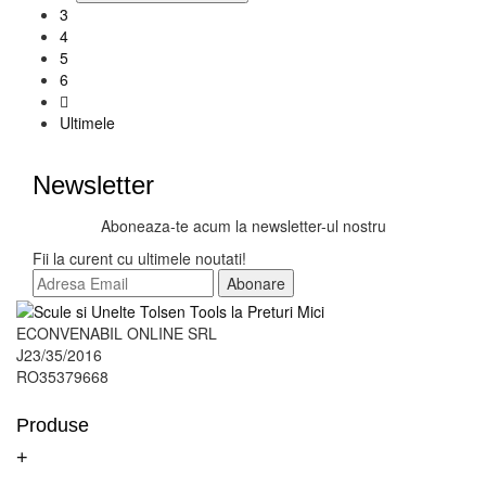
anunta-ma cand
1
apare in stoc
2
3
4
5
6
Ultimele
Newsletter
Aboneaza-te acum la newsletter-ul nostru
Fii la curent cu ultimele noutati!
Abonare
ECONVENABIL ONLINE SRL
J23/35/2016
RO35379668
Produse