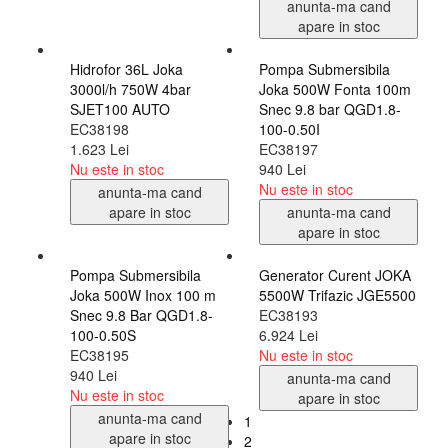
EC38199
1.623 Lei
445 Lei
Nu este in stoc
Nu este in stoc
anunta-ma cand
anunta-ma cand
apare in stoc
apare in stoc
Pompa Submersibila
Joka 500W Fonta 100m
Snec 9.8 bar QGD1.8-
100-0.50I
EC38197
940 Lei
Nu este in stoc
anunta-ma cand
apare in stoc
Pompa Submersibila
Generator Curent JOKA
Joka 500W Inox 100 m
5500W Trifazic JGE5500
Snec 9.8 Bar QGD1.8-
EC38193
100-0.50S
6.924 Lei
EC38195
Nu este in stoc
940 Lei
anunta-ma cand
Nu este in stoc
apare in stoc