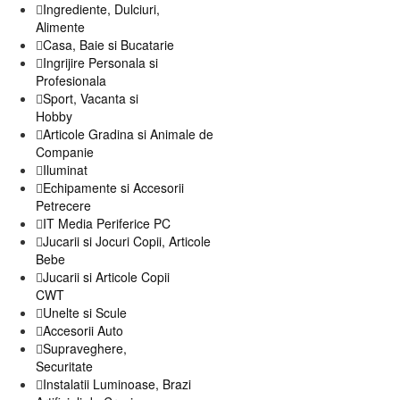
Ingrediente, Dulciuri,
Alimente
Casa, Baie si Bucatarie
Ingrijire Personala si
Profesionala
Sport, Vacanta si
Hobby
Articole Gradina si Animale de
Companie
Iluminat
Echipamente si Accesorii
Petrecere
IT Media Periferice PC
Jucarii si Jocuri Copii, Articole
Bebe
Jucarii si Articole Copii
CWT
Unelte si Scule
Accesorii Auto
Supraveghere,
Securitate
Instalatii Luminoase, Brazi