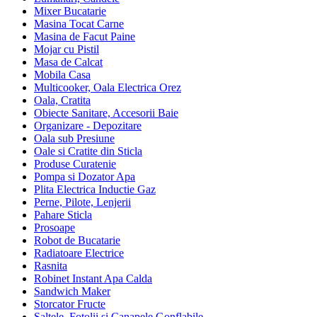
Mixer Bucatarie
Masina Tocat Carne
Masina de Facut Paine
Mojar cu Pistil
Masa de Calcat
Mobila Casa
Multicooker, Oala Electrica Orez
Oala, Cratita
Obiecte Sanitare, Accesorii Baie
Organizare - Depozitare
Oala sub Presiune
Oale si Cratite din Sticla
Produse Curatenie
Pompa si Dozator Apa
Plita Electrica Inductie Gaz
Perne, Pilote, Lenjerii
Pahare Sticla
Prosoape
Robot de Bucatarie
Radiatoare Electrice
Rasnita
Robinet Instant Apa Calda
Sandwich Maker
Storcator Fructe
Saltele, Fotolii si Canapele Gonflabile