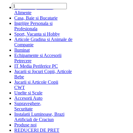
Ingrediente, Dulciuri,
Alimente
Casa, Baie si Bucatarie
Ingrijire Personala si
Profesionala
Sport, Vacanta si Hobby
Articole Gradina si Animale de
Companie
Iluminat
Echipamente si Accesorii
Petrecere
IT Media Periferice PC
Jucarii si Jocuri Copii, Articole
Bebe
Jucarii si Articole Copii
CWT
Unelte si Scule
Accesorii Auto
Supraveghere,
Securitate
Instalatii Luminoase, Brazi
Artificiali de Craciun
Produse noi
REDUCERI DE PRET