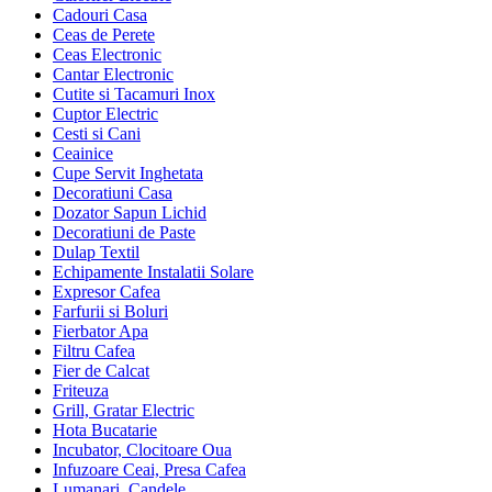
Cadouri Casa
Ceas de Perete
Ceas Electronic
Cantar Electronic
Cutite si Tacamuri Inox
Cuptor Electric
Cesti si Cani
Ceainice
Cupe Servit Inghetata
Decoratiuni Casa
Dozator Sapun Lichid
Decoratiuni de Paste
Dulap Textil
Echipamente Instalatii Solare
Expresor Cafea
Farfurii si Boluri
Fierbator Apa
Filtru Cafea
Fier de Calcat
Friteuza
Grill, Gratar Electric
Hota Bucatarie
Incubator, Clocitoare Oua
Infuzoare Ceai, Presa Cafea
Lumanari, Candele