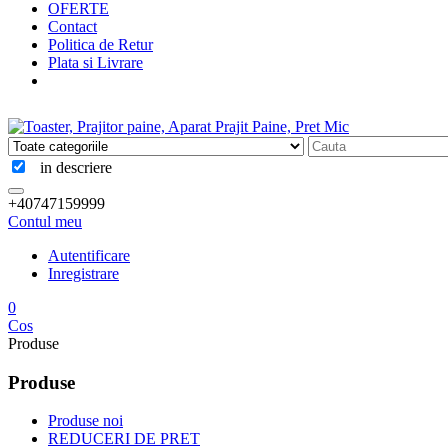
OFERTE
Contact
Politica de Retur
Plata si Livrare
in descriere
+40747159999
Contul meu
Autentificare
Inregistrare
0
Cos
Produse
Produse
Produse noi
REDUCERI DE PRET