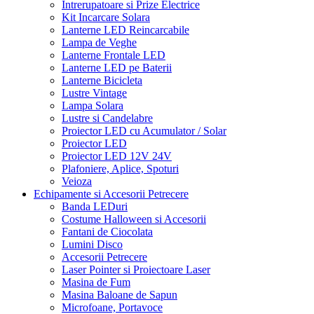
Intrerupatoare si Prize Electrice
Kit Incarcare Solara
Lanterne LED Reincarcabile
Lampa de Veghe
Lanterne Frontale LED
Lanterne LED pe Baterii
Lanterne Bicicleta
Lustre Vintage
Lampa Solara
Lustre si Candelabre
Proiector LED cu Acumulator / Solar
Proiector LED
Proiector LED 12V 24V
Plafoniere, Aplice, Spoturi
Veioza
Echipamente si Accesorii Petrecere
Banda LEDuri
Costume Halloween si Accesorii
Fantani de Ciocolata
Lumini Disco
Accesorii Petrecere
Laser Pointer si Proiectoare Laser
Masina de Fum
Masina Baloane de Sapun
Microfoane, Portavoce