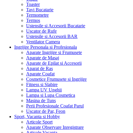
Toaster
Tavi Bucatarie
Termometre
Termos
Ustensile si Accesorii Bucatarie
Uscator de Rufe
Ustensile si Accesorii BAR
Ventilator Camera
Ingrijire Personala si Profesionala
Aparate Ingrijire si Frumusete
Aparate de Masaj
Aparate de Epilat si Accesorii
Aparat de Ras
Aparate Coafat
Cosmetice Frumusete si Ingrijire
Fitness si Slabire
Lampa UV Unghii
Lampa si Lupa Cosmetica
Masina de Tuns
Perii Profesionale Coafat Parul
Uscator de Par, Feon
Sport, Vacanta si Hobby
Articole Sport
Aparate Observare Inregistrare
Articole Vacanta