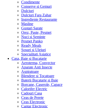
Condimente
Conserve si Gemuri
Dulciuri
Dulciuri Fara Zahar
Ingrediente Restaurante
Masline
Gustari Sarate
Orez, Paste, Pesmet
Nuci si Seminte
Pesmet Panko
Ready Meals
Sosuri si Uleiuri
Specialitati Asiatice
Casa, Baie si Bucatarie
Aeroterma, Convector
Aparate Anti Insecte
Aspiratoare
Blendere si Tocatoare
Baterii Bucatarie si Baie
Borcane, Caserole, Capace
Calorifer Electric
Cadouri Casa
Ceas de Perete
Ceas Electronic
Cantar Electronic