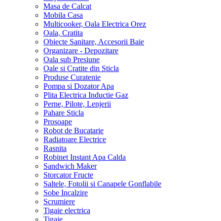
Masa de Calcat
Mobila Casa
Multicooker, Oala Electrica Orez
Oala, Cratita
Obiecte Sanitare, Accesorii Baie
Organizare - Depozitare
Oala sub Presiune
Oale si Cratite din Sticla
Produse Curatenie
Pompa si Dozator Apa
Plita Electrica Inductie Gaz
Perne, Pilote, Lenjerii
Pahare Sticla
Prosoape
Robot de Bucatarie
Radiatoare Electrice
Rasnita
Robinet Instant Apa Calda
Sandwich Maker
Storcator Fructe
Saltele, Fotolii si Canapele Gonflabile
Sobe Incalzire
Scrumiere
Tigaie electrica
Tigaie