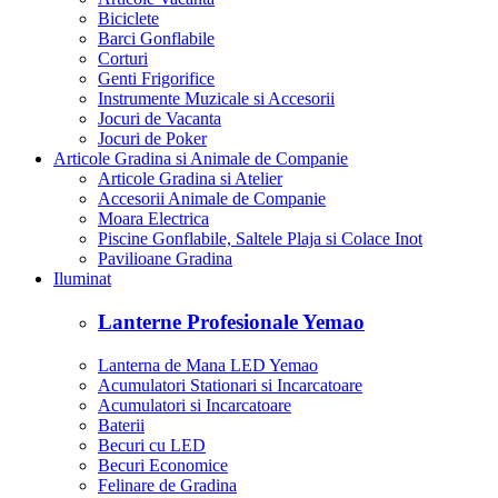
Biciclete
Barci Gonflabile
Corturi
Genti Frigorifice
Instrumente Muzicale si Accesorii
Jocuri de Vacanta
Jocuri de Poker
Articole Gradina si Animale de Companie
Articole Gradina si Atelier
Accesorii Animale de Companie
Moara Electrica
Piscine Gonflabile, Saltele Plaja si Colace Inot
Pavilioane Gradina
Iluminat
Lanterne Profesionale Yemao
Lanterna de Mana LED Yemao
Acumulatori Stationari si Incarcatoare
Acumulatori si Incarcatoare
Baterii
Becuri cu LED
Becuri Economice
Felinare de Gradina