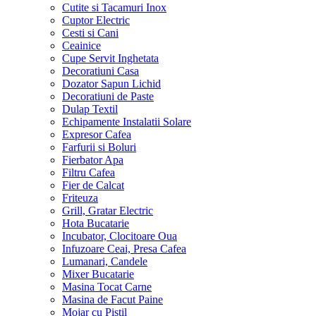
Cutite si Tacamuri Inox
Cuptor Electric
Cesti si Cani
Ceainice
Cupe Servit Inghetata
Decoratiuni Casa
Dozator Sapun Lichid
Decoratiuni de Paste
Dulap Textil
Echipamente Instalatii Solare
Expresor Cafea
Farfurii si Boluri
Fierbator Apa
Filtru Cafea
Fier de Calcat
Friteuza
Grill, Gratar Electric
Hota Bucatarie
Incubator, Clocitoare Oua
Infuzoare Ceai, Presa Cafea
Lumanari, Candele
Mixer Bucatarie
Masina Tocat Carne
Masina de Facut Paine
Mojar cu Pistil