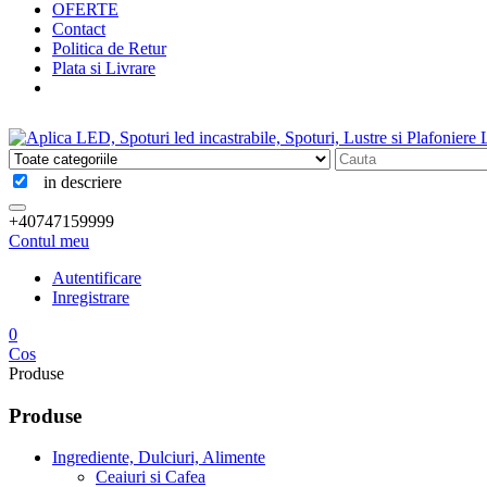
OFERTE
Contact
Politica de Retur
Plata si Livrare
in descriere
+40747159999
Contul meu
Autentificare
Inregistrare
0
Cos
Produse
Produse
Ingrediente, Dulciuri, Alimente
Ceaiuri si Cafea