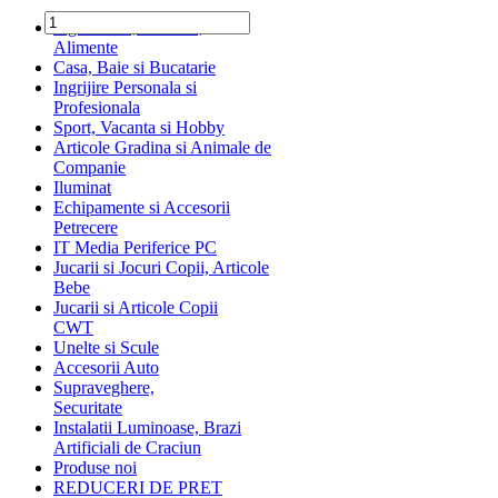
Ingrediente, Dulciuri,
Alimente
Casa, Baie si Bucatarie
Ingrijire Personala si
Profesionala
Sport, Vacanta si Hobby
Articole Gradina si Animale de
Companie
Iluminat
Echipamente si Accesorii
Petrecere
IT Media Periferice PC
Jucarii si Jocuri Copii, Articole
Bebe
Jucarii si Articole Copii
CWT
Unelte si Scule
Accesorii Auto
Supraveghere,
Securitate
Instalatii Luminoase, Brazi
Artificiali de Craciun
Produse noi
REDUCERI DE PRET