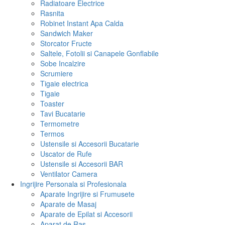
Radiatoare Electrice
Rasnita
Robinet Instant Apa Calda
Sandwich Maker
Storcator Fructe
Saltele, Fotolii si Canapele Gonflabile
Sobe Incalzire
Scrumiere
Tigaie electrica
Tigaie
Toaster
Tavi Bucatarie
Termometre
Termos
Ustensile si Accesorii Bucatarie
Uscator de Rufe
Ustensile si Accesorii BAR
Ventilator Camera
Ingrijire Personala si Profesionala
Aparate Ingrijire si Frumusete
Aparate de Masaj
Aparate de Epilat si Accesorii
Aparat de Ras