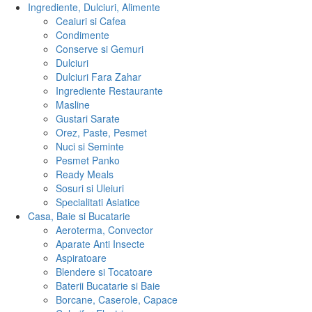
Ingrediente, Dulciuri, Alimente
Ceaiuri si Cafea
Condimente
Conserve si Gemuri
Dulciuri
Dulciuri Fara Zahar
Ingrediente Restaurante
Masline
Gustari Sarate
Orez, Paste, Pesmet
Nuci si Seminte
Pesmet Panko
Ready Meals
Sosuri si Uleiuri
Specialitati Asiatice
Casa, Baie si Bucatarie
Aeroterma, Convector
Aparate Anti Insecte
Aspiratoare
Blendere si Tocatoare
Baterii Bucatarie si Baie
Borcane, Caserole, Capace