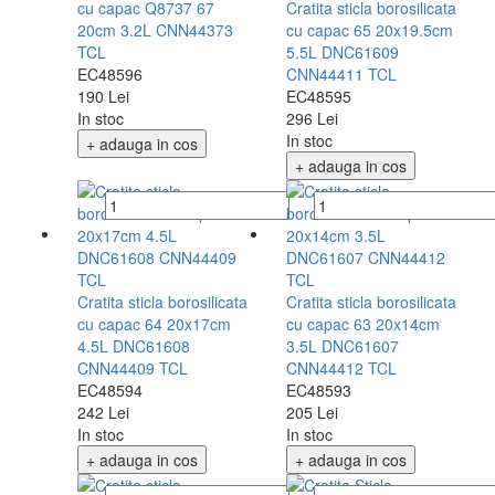
cu capac Q8737 67
Cratita sticla borosilicata
20cm 3.2L CNN44373
cu capac 65 20x19.5cm
TCL
5.5L DNC61609
EC48596
CNN44411 TCL
190 Lei
EC48595
In stoc
296 Lei
In stoc
+ adauga in cos
+ adauga in cos
Cratita sticla borosilicata
Cratita sticla borosilicata
cu capac 64 20x17cm
cu capac 63 20x14cm
4.5L DNC61608
3.5L DNC61607
CNN44409 TCL
CNN44412 TCL
EC48594
EC48593
242 Lei
205 Lei
In stoc
In stoc
+ adauga in cos
+ adauga in cos