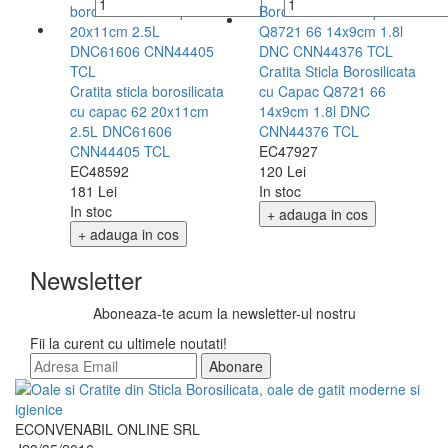
Cratita Sticla Borosilicata
Cratita sticla borosilicata
cu Capac Q8721 66
cu capac 62 20x11cm
14x9cm 1.8l DNC
2.5L DNC61606
CNN44376 TCL
CNN44405 TCL
EC47927
EC48592
120 Lei
181 Lei
In stoc
In stoc
+ adauga in cos
+ adauga in cos
Newsletter
Aboneaza-te acum la newsletter-ul nostru
Fii la curent cu ultimele noutati!
Abonare
ECONVENABIL ONLINE SRL