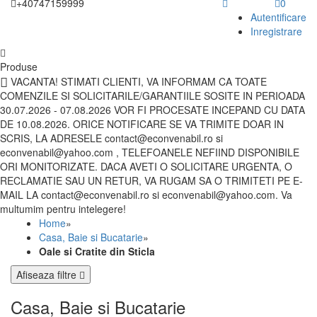
+40747159999
0
Autentificare
Inregistrare
Produse
VACANTA! STIMATI CLIENTI, VA INFORMAM CA TOATE
COMENZILE SI SOLICITARILE/GARANTIILE SOSITE IN PERIOADA
30.07.2026 - 07.08.2026 VOR FI PROCESATE INCEPAND CU DATA
DE 10.08.2026. ORICE NOTIFICARE SE VA TRIMITE DOAR IN
SCRIS, LA ADRESELE contact@econvenabil.ro si
econvenabil@yahoo.com , TELEFOANELE NEFIIND DISPONIBILE
ORI MONITORIZATE. DACA AVETI O SOLICITARE URGENTA, O
RECLAMATIE SAU UN RETUR, VA RUGAM SA O TRIMITETI PE E-
MAIL LA contact@econvenabil.ro si econvenabil@yahoo.com. Va
multumim pentru intelegere!
Home
»
Casa, Baie si Bucatarie
»
Oale si Cratite din Sticla
Afiseaza filtre
Casa, Baie si Bucatarie