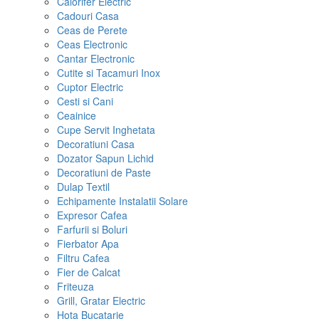
Calorifer Electric
Cadouri Casa
Ceas de Perete
Ceas Electronic
Cantar Electronic
Cutite si Tacamuri Inox
Cuptor Electric
Cesti si Cani
Ceainice
Cupe Servit Inghetata
Decoratiuni Casa
Dozator Sapun Lichid
Decoratiuni de Paste
Dulap Textil
Echipamente Instalatii Solare
Expresor Cafea
Farfurii si Boluri
Fierbator Apa
Filtru Cafea
Fier de Calcat
Friteuza
Grill, Gratar Electric
Hota Bucatarie