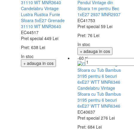
Pendul Vintage din
Candelabru Vintage
Sfoara 1m pentru Bec
Lustra Rustica Funie
1xE27 2937 MNR2937
Sfoara 5xE27 Grenade
EC41753
31110 WT MNR3640
Pret special
59 Lei
EC44517
Pret:
76 Lei
Pret special
449 Lei
In stoc
Pret:
638 Lei
+ adauga in cos
In stoc
-60 %
+ adauga in cos
Candelabru Vintage
Sfoara cu Tub Bambus
3195 pentru 6 becuri
6xE27 WTT MNR6346
EC40637
Pret special
276 Lei
Pret:
684 Lei