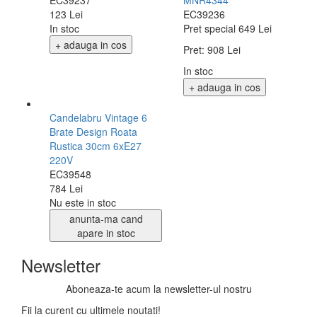
EC39237
MNR4344
123 Lei
EC39236
In stoc
Pret special
649 Lei
+ adauga in cos
Pret:
908 Lei
In stoc
+ adauga in cos
Candelabru Vintage 6
Brate Design Roata
Rustica 30cm 6xE27
220V
EC39548
784 Lei
Nu este in stoc
anunta-ma cand
apare in stoc
Newsletter
Aboneaza-te acum la newsletter-ul nostru
Fii la curent cu ultimele noutati!