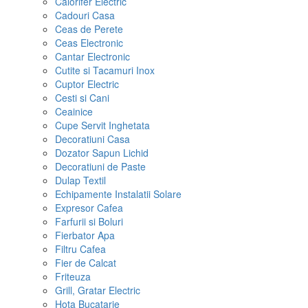
Calorifer Electric
Cadouri Casa
Ceas de Perete
Ceas Electronic
Cantar Electronic
Cutite si Tacamuri Inox
Cuptor Electric
Cesti si Cani
Ceainice
Cupe Servit Inghetata
Decoratiuni Casa
Dozator Sapun Lichid
Decoratiuni de Paste
Dulap Textil
Echipamente Instalatii Solare
Expresor Cafea
Farfurii si Boluri
Fierbator Apa
Filtru Cafea
Fier de Calcat
Friteuza
Grill, Gratar Electric
Hota Bucatarie