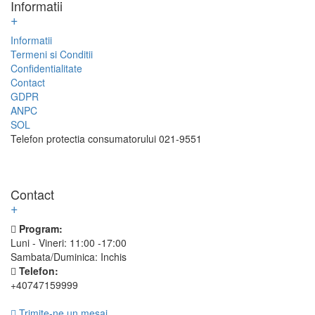
Informatii
+
Informatii
Termeni si Conditii
Confidentialitate
Contact
GDPR
ANPC
SOL
Telefon protectia consumatorului 021-9551
Contact
+
Program:
Luni - Vineri: 11:00 -17:00
Sambata/Duminica: Inchis
Telefon:
+40747159999
Trimite-ne un mesaj