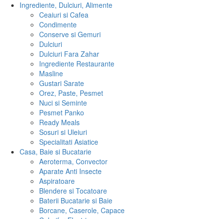
Ingrediente, Dulciuri, Alimente
Ceaiuri si Cafea
Condimente
Conserve si Gemuri
Dulciuri
Dulciuri Fara Zahar
Ingrediente Restaurante
Masline
Gustari Sarate
Orez, Paste, Pesmet
Nuci si Seminte
Pesmet Panko
Ready Meals
Sosuri si Uleiuri
Specialitati Asiatice
Casa, Baie si Bucatarie
Aeroterma, Convector
Aparate Anti Insecte
Aspiratoare
Blendere si Tocatoare
Baterii Bucatarie si Baie
Borcane, Caserole, Capace