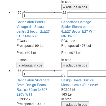
In stoc
+ adauga in cos
-50 %
-22 %
Candelabru Pendul
Candelabru Vintage
Vintage din Sfoara
Spider Sfoara pentru
pentru 2 becuri 2xE27
6xE27 Becuri E27 WTT
3157 MNR776
MNR6780
EC40636
EC40635
Pret special
99 Lei
Pret special
476 Lei
Pret:
160 Lei
Pret:
607 Lei
In stoc
In stoc
+ adauga in cos
+ adauga in cos
-55 %
Candelabru Vintage
Candelabru Vintage 3
Design Roata Rustica
Brate Design Roata
Metal 30cm 1xE27 220V
Rustica 30cm 3xE27
EC39546
220V WTT
163 Lei
EC39547
In stoc
Pret special
199 Lei
+ adauga in cos