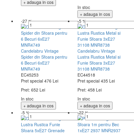
+ adauga in cos
In stoc
+ adauga in cos
-27 %
-5 %
Candelabru Vintage
Candelabru Vintage
Spider din Sfoara pentru
Lustra Rustica Metal si
6 Becuri 6xE27
Funie Sfoara 3xE27
MNR4749
31108 MNR8738
EC45253
EC44518
Pret special
476 Lei
Pret special
435 Lei
Pret:
652 Lei
Pret:
458 Lei
In stoc
In stoc
+ adauga in cos
+ adauga in cos
-5 %
-22 %