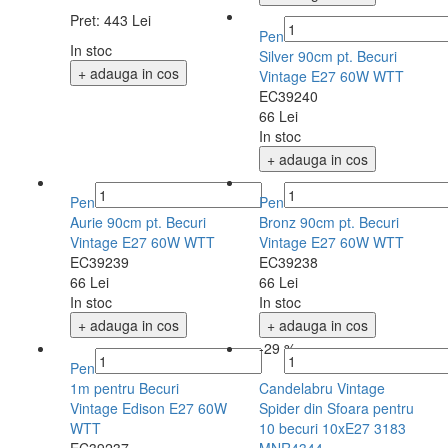
Pret:
443 Lei
Pendul Edison culoare
In stoc
Silver 90cm pt. Becuri
+ adauga in cos
Vintage E27 60W WTT
EC39240
66 Lei
In stoc
+ adauga in cos
Pendul Edison culoare
Pendul Edison culoare
Aurie 90cm pt. Becuri
Bronz 90cm pt. Becuri
Vintage E27 60W WTT
Vintage E27 60W WTT
EC39239
EC39238
66 Lei
66 Lei
In stoc
In stoc
+ adauga in cos
+ adauga in cos
-29 %
Pendul cu Palarie 22cm
1m pentru Becuri
Candelabru Vintage
Vintage Edison E27 60W
Spider din Sfoara pentru
WTT
10 becuri 10xE27 3183