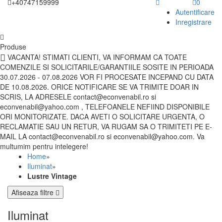
+40747159999
0
Autentificare
Inregistrare
Produse
VACANTA! STIMATI CLIENTI, VA INFORMAM CA TOATE
COMENZILE SI SOLICITARILE/GARANTIILE SOSITE IN PERIOADA
30.07.2026 - 07.08.2026 VOR FI PROCESATE INCEPAND CU DATA
DE 10.08.2026. ORICE NOTIFICARE SE VA TRIMITE DOAR IN
SCRIS, LA ADRESELE contact@econvenabil.ro si
econvenabil@yahoo.com , TELEFOANELE NEFIIND DISPONIBILE
ORI MONITORIZATE. DACA AVETI O SOLICITARE URGENTA, O
RECLAMATIE SAU UN RETUR, VA RUGAM SA O TRIMITETI PE E-
MAIL LA contact@econvenabil.ro si econvenabil@yahoo.com. Va
multumim pentru intelegere!
Home
»
Iluminat
»
Lustre Vintage
Afiseaza filtre
Iluminat