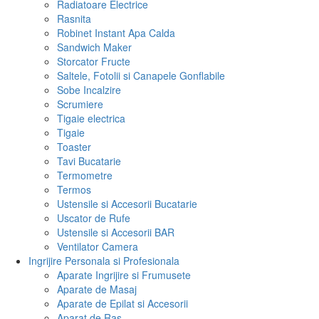
Radiatoare Electrice
Rasnita
Robinet Instant Apa Calda
Sandwich Maker
Storcator Fructe
Saltele, Fotolii si Canapele Gonflabile
Sobe Incalzire
Scrumiere
Tigaie electrica
Tigaie
Toaster
Tavi Bucatarie
Termometre
Termos
Ustensile si Accesorii Bucatarie
Uscator de Rufe
Ustensile si Accesorii BAR
Ventilator Camera
Ingrijire Personala si Profesionala
Aparate Ingrijire si Frumusete
Aparate de Masaj
Aparate de Epilat si Accesorii
Aparat de Ras