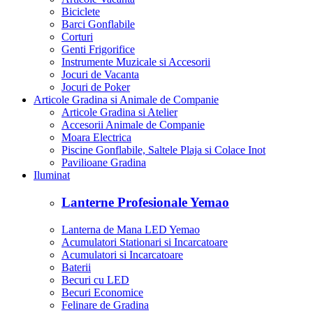
Biciclete
Barci Gonflabile
Corturi
Genti Frigorifice
Instrumente Muzicale si Accesorii
Jocuri de Vacanta
Jocuri de Poker
Articole Gradina si Animale de Companie
Articole Gradina si Atelier
Accesorii Animale de Companie
Moara Electrica
Piscine Gonflabile, Saltele Plaja si Colace Inot
Pavilioane Gradina
Iluminat
Lanterne Profesionale Yemao
Lanterna de Mana LED Yemao
Acumulatori Stationari si Incarcatoare
Acumulatori si Incarcatoare
Baterii
Becuri cu LED
Becuri Economice
Felinare de Gradina