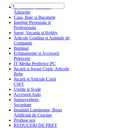
Ingrediente, Dulciuri,
Alimente
Casa, Baie si Bucatarie
Ingrijire Personala si
Profesionala
Sport, Vacanta si Hobby
Articole Gradina si Animale de
Companie
Iluminat
Echipamente si Accesorii
Petrecere
IT Media Periferice PC
Jucarii si Jocuri Copii, Articole
Bebe
Jucarii si Articole Copii
CWT
Unelte si Scule
Accesorii Auto
Supraveghere,
Securitate
Instalatii Luminoase, Brazi
Artificiali de Craciun
Produse noi
REDUCERI DE PRET