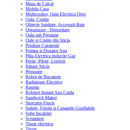
Masa de Calcat
Mobila Casa
Multicooker, Oala Electrica Orez
Oala, Cratita
Obiecte Sanitare, Accesorii Baie
Organizare - Depozitare
Oala sub Presiune
Oale si Cratite din Sticla
Produse Curatenie
Pompa si Dozator Apa
Plita Electrica Inductie Gaz
Perne, Pilote, Lenjerii
Pahare Sticla
Prosoape
Robot de Bucatarie
Radiatoare Electrice
Rasnita
Robinet Instant Apa Calda
Sandwich Maker
Storcator Fructe
Saltele, Fotolii si Canapele Gonflabile
Sobe Incalzire
Scrumiere
Tigaie electrica
Tigaie