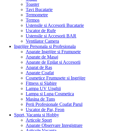
Toaster
Tavi Bucatarie
Termometre
Termos
Ustensile si Accesorii Bucatarie
Uscator de Rufe
Ustensile si Accesorii BAR
Ventilator Camera
Ingrijire Personala si Profesionala
Aparate Ingrijire si Frumusete
Aparate de Masaj
Aparate de Epilat si Accesorii
Aparat de Ras
Aparate Coafat
Cosmetice Frumusete si Ingrijire
Fitness si Slabire
Lampa UV Unghii
Lampa si Lupa Cosmetica
Masina de Tuns
Perii Profesionale Coafat Parul
Uscator de Par, Feon
Sport, Vacanta si Hobby
Articole Sport
Aparate Observare Inregistrare
Articole Vacanta