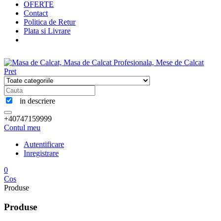
OFERTE
Contact
Politica de Retur
Plata si Livrare
in descriere
+40747159999
Contul meu
Autentificare
Inregistrare
0
Cos
Produse
Produse