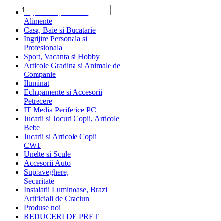
Ingrediente, Dulciuri,
Alimente
Casa, Baie si Bucatarie
Ingrijire Personala si
Profesionala
Sport, Vacanta si Hobby
Articole Gradina si Animale de
Companie
Iluminat
Echipamente si Accesorii
Petrecere
IT Media Periferice PC
Jucarii si Jocuri Copii, Articole
Bebe
Jucarii si Articole Copii
CWT
Unelte si Scule
Accesorii Auto
Supraveghere,
Securitate
Instalatii Luminoase, Brazi
Artificiali de Craciun
Produse noi
REDUCERI DE PRET