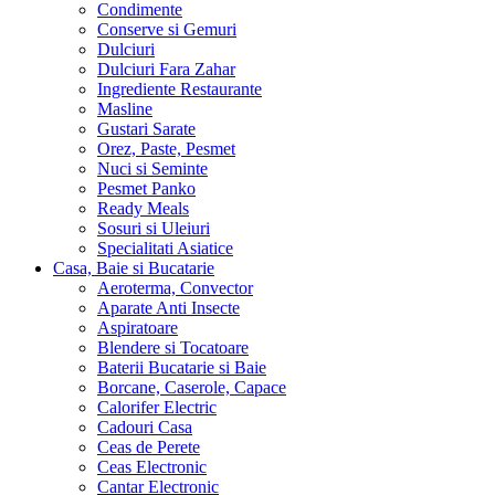
Condimente
Conserve si Gemuri
Dulciuri
Dulciuri Fara Zahar
Ingrediente Restaurante
Masline
Gustari Sarate
Orez, Paste, Pesmet
Nuci si Seminte
Pesmet Panko
Ready Meals
Sosuri si Uleiuri
Specialitati Asiatice
Casa, Baie si Bucatarie
Aeroterma, Convector
Aparate Anti Insecte
Aspiratoare
Blendere si Tocatoare
Baterii Bucatarie si Baie
Borcane, Caserole, Capace
Calorifer Electric
Cadouri Casa
Ceas de Perete
Ceas Electronic
Cantar Electronic