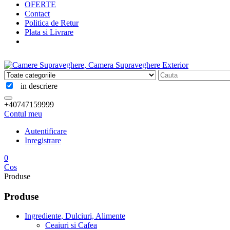
OFERTE
Contact
Politica de Retur
Plata si Livrare
in descriere
+40747159999
Contul meu
Autentificare
Inregistrare
0
Cos
Produse
Produse
Ingrediente, Dulciuri, Alimente
Ceaiuri si Cafea