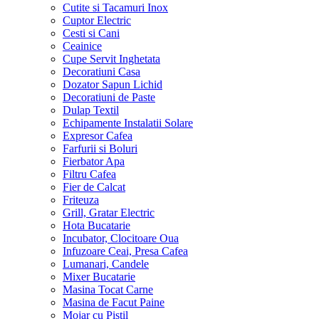
Cutite si Tacamuri Inox
Cuptor Electric
Cesti si Cani
Ceainice
Cupe Servit Inghetata
Decoratiuni Casa
Dozator Sapun Lichid
Decoratiuni de Paste
Dulap Textil
Echipamente Instalatii Solare
Expresor Cafea
Farfurii si Boluri
Fierbator Apa
Filtru Cafea
Fier de Calcat
Friteuza
Grill, Gratar Electric
Hota Bucatarie
Incubator, Clocitoare Oua
Infuzoare Ceai, Presa Cafea
Lumanari, Candele
Mixer Bucatarie
Masina Tocat Carne
Masina de Facut Paine
Mojar cu Pistil