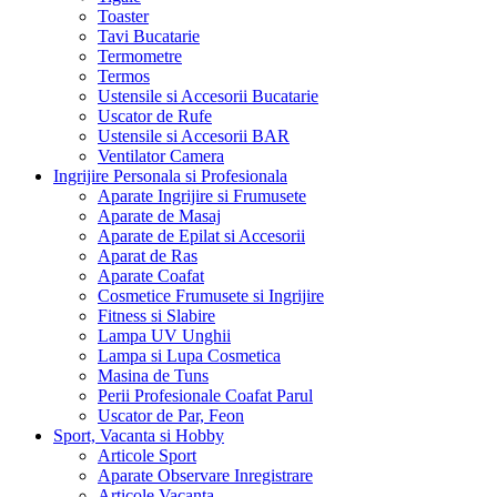
Toaster
Tavi Bucatarie
Termometre
Termos
Ustensile si Accesorii Bucatarie
Uscator de Rufe
Ustensile si Accesorii BAR
Ventilator Camera
Ingrijire Personala si Profesionala
Aparate Ingrijire si Frumusete
Aparate de Masaj
Aparate de Epilat si Accesorii
Aparat de Ras
Aparate Coafat
Cosmetice Frumusete si Ingrijire
Fitness si Slabire
Lampa UV Unghii
Lampa si Lupa Cosmetica
Masina de Tuns
Perii Profesionale Coafat Parul
Uscator de Par, Feon
Sport, Vacanta si Hobby
Articole Sport
Aparate Observare Inregistrare
Articole Vacanta