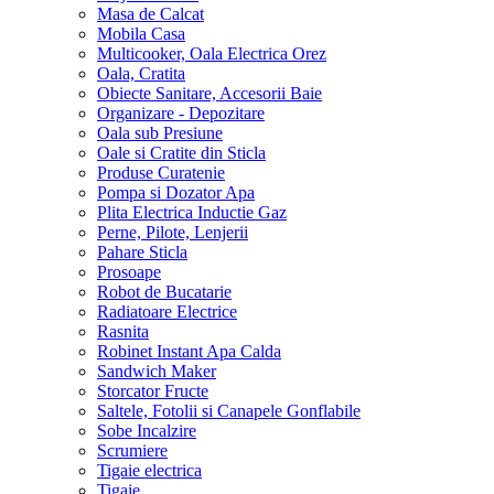
Masa de Calcat
Mobila Casa
Multicooker, Oala Electrica Orez
Oala, Cratita
Obiecte Sanitare, Accesorii Baie
Organizare - Depozitare
Oala sub Presiune
Oale si Cratite din Sticla
Produse Curatenie
Pompa si Dozator Apa
Plita Electrica Inductie Gaz
Perne, Pilote, Lenjerii
Pahare Sticla
Prosoape
Robot de Bucatarie
Radiatoare Electrice
Rasnita
Robinet Instant Apa Calda
Sandwich Maker
Storcator Fructe
Saltele, Fotolii si Canapele Gonflabile
Sobe Incalzire
Scrumiere
Tigaie electrica
Tigaie