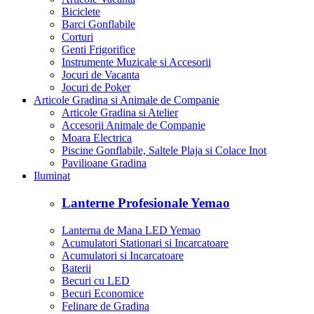
Biciclete
Barci Gonflabile
Corturi
Genti Frigorifice
Instrumente Muzicale si Accesorii
Jocuri de Vacanta
Jocuri de Poker
Articole Gradina si Animale de Companie
Articole Gradina si Atelier
Accesorii Animale de Companie
Moara Electrica
Piscine Gonflabile, Saltele Plaja si Colace Inot
Pavilioane Gradina
Iluminat
Lanterne Profesionale Yemao
Lanterna de Mana LED Yemao
Acumulatori Stationari si Incarcatoare
Acumulatori si Incarcatoare
Baterii
Becuri cu LED
Becuri Economice
Felinare de Gradina