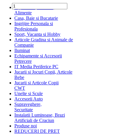
Ingrediente, Dulciuri,
Alimente
Casa, Baie si Bucatarie
Ingrijire Personala si
Profesionala
Sport, Vacanta si Hobby
Articole Gradina si Animale de
Companie
Iluminat
Echipamente si Accesorii
Petrecere
IT Media Periferice PC
Jucarii si Jocuri Copii, Articole
Bebe
Jucarii si Articole Copii
CWT
Unelte si Scule
Accesorii Auto
Supraveghere,
Securitate
Instalatii Luminoase, Brazi
Artificiali de Craciun
Produse noi
REDUCERI DE PRET