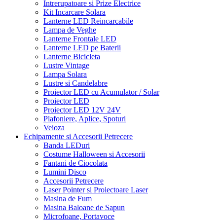
Intrerupatoare si Prize Electrice
Kit Incarcare Solara
Lanterne LED Reincarcabile
Lampa de Veghe
Lanterne Frontale LED
Lanterne LED pe Baterii
Lanterne Bicicleta
Lustre Vintage
Lampa Solara
Lustre si Candelabre
Proiector LED cu Acumulator / Solar
Proiector LED
Proiector LED 12V 24V
Plafoniere, Aplice, Spoturi
Veioza
Echipamente si Accesorii Petrecere
Banda LEDuri
Costume Halloween si Accesorii
Fantani de Ciocolata
Lumini Disco
Accesorii Petrecere
Laser Pointer si Proiectoare Laser
Masina de Fum
Masina Baloane de Sapun
Microfoane, Portavoce