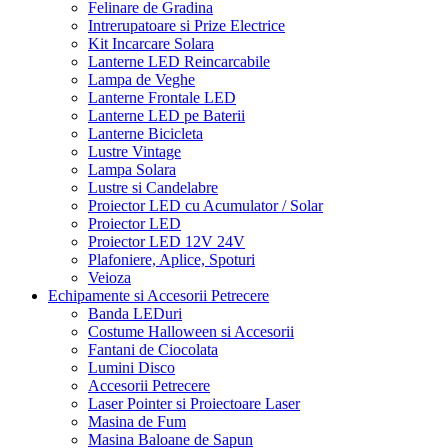
Felinare de Gradina
Intrerupatoare si Prize Electrice
Kit Incarcare Solara
Lanterne LED Reincarcabile
Lampa de Veghe
Lanterne Frontale LED
Lanterne LED pe Baterii
Lanterne Bicicleta
Lustre Vintage
Lampa Solara
Lustre si Candelabre
Proiector LED cu Acumulator / Solar
Proiector LED
Proiector LED 12V 24V
Plafoniere, Aplice, Spoturi
Veioza
Echipamente si Accesorii Petrecere
Banda LEDuri
Costume Halloween si Accesorii
Fantani de Ciocolata
Lumini Disco
Accesorii Petrecere
Laser Pointer si Proiectoare Laser
Masina de Fum
Masina Baloane de Sapun