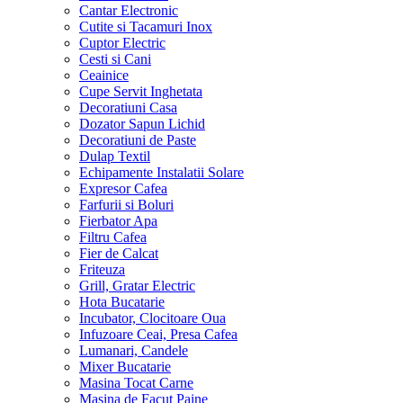
Cantar Electronic
Cutite si Tacamuri Inox
Cuptor Electric
Cesti si Cani
Ceainice
Cupe Servit Inghetata
Decoratiuni Casa
Dozator Sapun Lichid
Decoratiuni de Paste
Dulap Textil
Echipamente Instalatii Solare
Expresor Cafea
Farfurii si Boluri
Fierbator Apa
Filtru Cafea
Fier de Calcat
Friteuza
Grill, Gratar Electric
Hota Bucatarie
Incubator, Clocitoare Oua
Infuzoare Ceai, Presa Cafea
Lumanari, Candele
Mixer Bucatarie
Masina Tocat Carne
Masina de Facut Paine