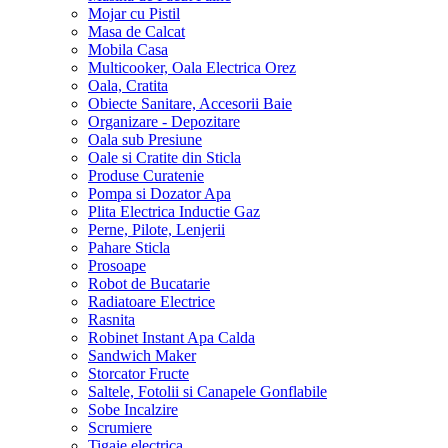
Mojar cu Pistil
Masa de Calcat
Mobila Casa
Multicooker, Oala Electrica Orez
Oala, Cratita
Obiecte Sanitare, Accesorii Baie
Organizare - Depozitare
Oala sub Presiune
Oale si Cratite din Sticla
Produse Curatenie
Pompa si Dozator Apa
Plita Electrica Inductie Gaz
Perne, Pilote, Lenjerii
Pahare Sticla
Prosoape
Robot de Bucatarie
Radiatoare Electrice
Rasnita
Robinet Instant Apa Calda
Sandwich Maker
Storcator Fructe
Saltele, Fotolii si Canapele Gonflabile
Sobe Incalzire
Scrumiere
Tigaie electrica