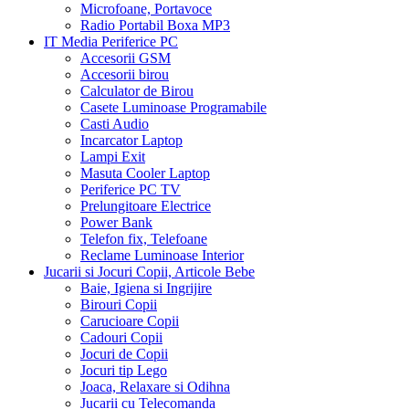
Microfoane, Portavoce
Radio Portabil Boxa MP3
IT Media Periferice PC
Accesorii GSM
Accesorii birou
Calculator de Birou
Casete Luminoase Programabile
Casti Audio
Incarcator Laptop
Lampi Exit
Masuta Cooler Laptop
Periferice PC TV
Prelungitoare Electrice
Power Bank
Telefon fix, Telefoane
Reclame Luminoase Interior
Jucarii si Jocuri Copii, Articole Bebe
Baie, Igiena si Ingrijire
Birouri Copii
Carucioare Copii
Cadouri Copii
Jocuri de Copii
Jocuri tip Lego
Joaca, Relaxare si Odihna
Jucarii cu Telecomanda