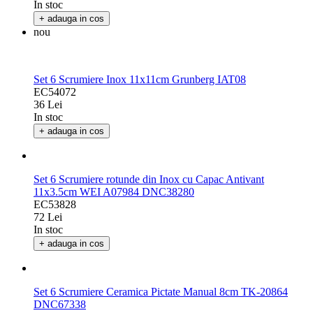
In stoc
+ adauga in cos
nou
Set 6 Scrumiere Inox 11x11cm Grunberg IAT08
EC54072
36 Lei
In stoc
+ adauga in cos
Set 6 Scrumiere rotunde din Inox cu Capac Antivant
11x3.5cm WEI A07984 DNC38280
EC53828
72 Lei
In stoc
+ adauga in cos
Set 6 Scrumiere Ceramica Pictate Manual 8cm TK-20864
DNC67338