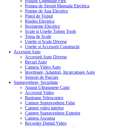
Polizor Unghiular Flex
Pompa de Stropit Manuala Electrica
Pompe de Apa Electrice
Pistol de Vopsit
Rindea Electrica
Rezistente Electrice
Scule si Unelte Tolsen Tools
Trusa de Scule
Unelte si Scule Diverse
Unelte si Accesorii Constructii
Accesorii Auto
Accesorii Auto Diverse
Becuri Auto
Camera Video Auto
Invertoare, Adaptori, Incarcatoare Auto
Senzori de Parcare
Supraveghere, Securitate
Aparat Ultrasunete Caini
Accesorii Video
Bastoane Telescopice
Camere Supraveghere False
Camere video interior
Camere Supraveghere Exterior
Camera Ascunsa
Recorder Digital Video