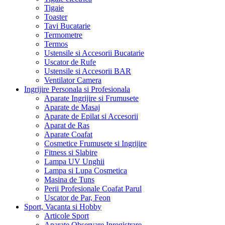
Tigaie
Toaster
Tavi Bucatarie
Termometre
Termos
Ustensile si Accesorii Bucatarie
Uscator de Rufe
Ustensile si Accesorii BAR
Ventilator Camera
Ingrijire Personala si Profesionala
Aparate Ingrijire si Frumusete
Aparate de Masaj
Aparate de Epilat si Accesorii
Aparat de Ras
Aparate Coafat
Cosmetice Frumusete si Ingrijire
Fitness si Slabire
Lampa UV Unghii
Lampa si Lupa Cosmetica
Masina de Tuns
Perii Profesionale Coafat Parul
Uscator de Par, Feon
Sport, Vacanta si Hobby
Articole Sport
Aparate Observare Inregistrare