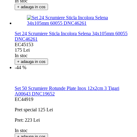
In stoc
+ adauga in cos
Set 24 Scrumiere Sticla Incolora Selena 34x105mm 60055
DNC46261
EC45153
175 Lei
In stoc
+ adauga in cos
-44 %
Set 50 Scrumiere Rotunde Plate Inox 12x2cm 3 Tigari
A00643 DNC19652
EC44919
Pret special
125 Lei
Pret:
223 Lei
In stoc
+ adauga in cos