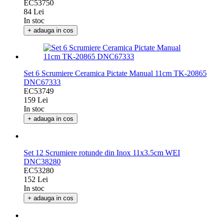
EC53750
84 Lei
In stoc
+ adauga in cos
Set 6 Scrumiere Ceramica Pictate Manual 11cm TK-20865
DNC67333
EC53749
159 Lei
In stoc
+ adauga in cos
Set 12 Scrumiere rotunde din Inox 11x3.5cm WEI
DNC38280
EC53280
152 Lei
In stoc
+ adauga in cos