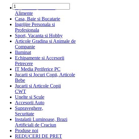
Ingrediente, Dulciuri,
Alimente
Casa, Baie si Bucatarie
Ingrijire Personala si
Profesionala
Sport, Vacanta si Hobby
Articole Gradina si Animale de
Companie
Iluminat
Echipamente si Accesorii
Petrecere
IT Media Periferice PC
Jucarii si Jocuri Copii, Articole
Bebe
Jucarii si Articole Copii
CWT
Unelte si Scule
Accesorii Auto
Supraveghere,
Securitate
Instalatii Luminoase, Brazi
Artificiali de Craciun
Produse noi
REDUCERI DE PRET