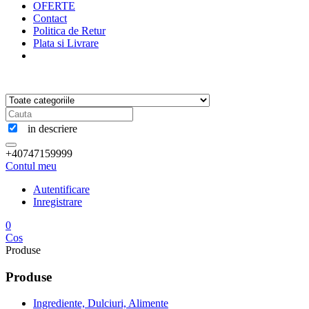
OFERTE
Contact
Politica de Retur
Plata si Livrare
in descriere
+40747159999
Contul meu
Autentificare
Inregistrare
0
Cos
Produse
Produse
Ingrediente, Dulciuri, Alimente