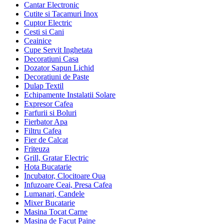
Cantar Electronic
Cutite si Tacamuri Inox
Cuptor Electric
Cesti si Cani
Ceainice
Cupe Servit Inghetata
Decoratiuni Casa
Dozator Sapun Lichid
Decoratiuni de Paste
Dulap Textil
Echipamente Instalatii Solare
Expresor Cafea
Farfurii si Boluri
Fierbator Apa
Filtru Cafea
Fier de Calcat
Friteuza
Grill, Gratar Electric
Hota Bucatarie
Incubator, Clocitoare Oua
Infuzoare Ceai, Presa Cafea
Lumanari, Candele
Mixer Bucatarie
Masina Tocat Carne
Masina de Facut Paine