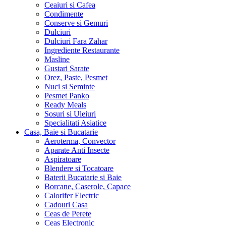
Ceaiuri si Cafea
Condimente
Conserve si Gemuri
Dulciuri
Dulciuri Fara Zahar
Ingrediente Restaurante
Masline
Gustari Sarate
Orez, Paste, Pesmet
Nuci si Seminte
Pesmet Panko
Ready Meals
Sosuri si Uleiuri
Specialitati Asiatice
Casa, Baie si Bucatarie
Aeroterma, Convector
Aparate Anti Insecte
Aspiratoare
Blendere si Tocatoare
Baterii Bucatarie si Baie
Borcane, Caserole, Capace
Calorifer Electric
Cadouri Casa
Ceas de Perete
Ceas Electronic