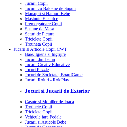
Jucarii Copii
Jucarii cu Baloane de Sapun
Marsupii si Hamuri Bebe
Masinute Electrice
Premergatoare Copii
Scaune de Masa
Seturi de Pictura
Triciclete Copii
Trotineta Copii
Jucarii si Articole Copii CWT
Baie, Igiena si Ingrijire
Jucarii din Lemn
Jucarii Creativ Educative
Jocuri Puzzle
Jocuri de Societate, BoardGame
Jucarii Roluri - RolePlay
Jocuri si Jucarii de Exterior
Casute si Mobilier de Joaca
Trotinete Copii
Triciclete Copii
Vehicule fara Pedale
Jucarii si Articole Bebe