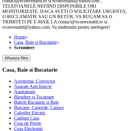
contact@econvenabil.ro si econvenabil@yahoo.com ,
TELEFOANELE NEFIIND DISPONIBILE ORI
MONITORIZATE. DACA AVETI O SOLICITARE URGENTA,
O RECLAMATIE SAU UN RETUR, VA RUGAM SA O
TRIMITETI PE E-MAIL LA contact@econvenabil.ro si
econvenabil@yahoo.com. Va multumim pentru intelegere!
Home
»
Casa, Baie si Bucatarie
»
Scrumiere
Afiseaza filtre
Casa, Baie si Bucatarie
Aeroterma, Convector
Aparate Anti Insecte
Aspiratoare
Blendere si Tocatoare
Baterii Bucatarie si Baie
Borcane, Caserole, Capace
Calorifer Electric
Cadouri Casa
Ceas de Perete
Ceas Electronic