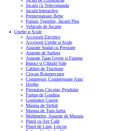
Jocuri de Constructie
Jucarii cu Telecomanda
Jucarii Interactive
Premergatoare Bebe
Papusi, Figurine, Jucarii Plus
Vehicule de Jucarie
Unelte si Scule
Accesorii Electrice
Accesorii Unelte si Scule
Aparate Spalat cu Presiune
Aparate de Sudura
Aparate Taiat Gresie si Faianta
Butuci si Cilindri Yale
Cabluri de Tractiune
Ciocan Rotopercutor
Compresor, Compresoare Auto
Drujbe
Fierastrau Circular, Pendular
Furtun de Gradina
Generator Curent
Masina de Slefuit
Masina de Tuns Iarba
Multimetru, Aparate de Masura
Pistol cu Aer Cald
Pistol de Lipit, Letcon