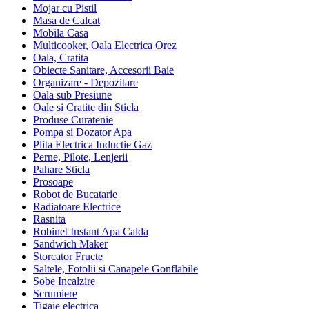
Mojar cu Pistil
Masa de Calcat
Mobila Casa
Multicooker, Oala Electrica Orez
Oala, Cratita
Obiecte Sanitare, Accesorii Baie
Organizare - Depozitare
Oala sub Presiune
Oale si Cratite din Sticla
Produse Curatenie
Pompa si Dozator Apa
Plita Electrica Inductie Gaz
Perne, Pilote, Lenjerii
Pahare Sticla
Prosoape
Robot de Bucatarie
Radiatoare Electrice
Rasnita
Robinet Instant Apa Calda
Sandwich Maker
Storcator Fructe
Saltele, Fotolii si Canapele Gonflabile
Sobe Incalzire
Scrumiere
Tigaie electrica