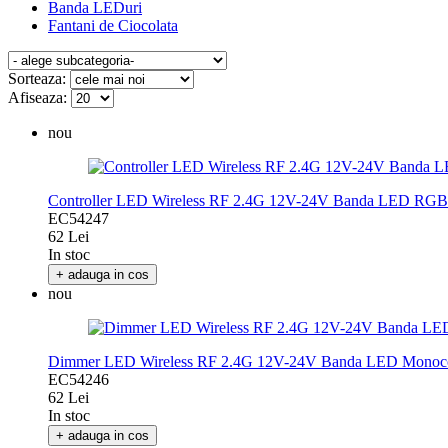
Banda LEDuri
Fantani de Ciocolata
Sorteaza:
Afiseaza:
nou
Controller LED Wireless RF 2.4G 12V-24V Banda LED
EC54247
62 Lei
In stoc
+ adauga in cos
nou
Dimmer LED Wireless RF 2.4G 12V-24V Banda LED Mono
EC54246
62 Lei
In stoc
+ adauga in cos