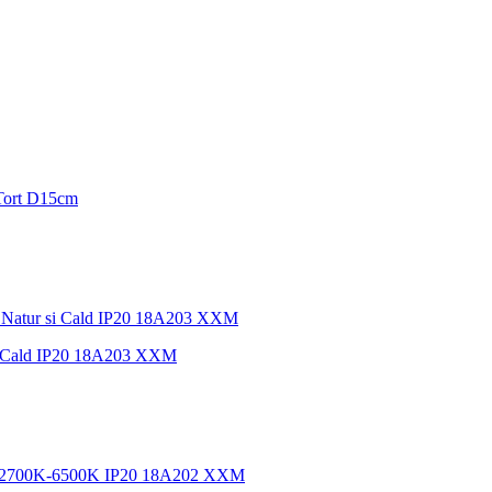
u Tort D15cm
i Cald IP20 18A203 XXM