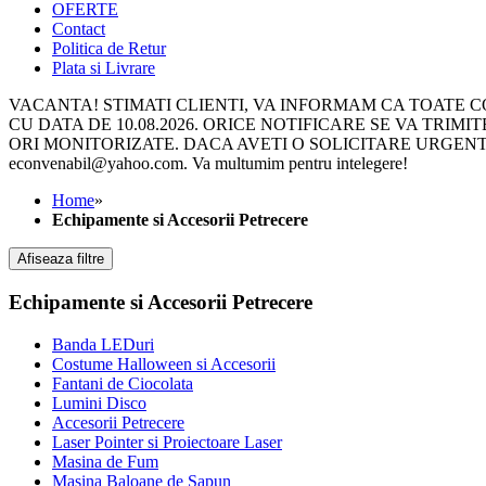
OFERTE
Contact
Politica de Retur
Plata si Livrare
VACANTA! STIMATI CLIENTI, VA INFORMAM CA TOATE COM
CU DATA DE 10.08.2026. ORICE NOTIFICARE SE VA TRIMITE 
ORI MONITORIZATE. DACA AVETI O SOLICITARE URGENTA, 
econvenabil@yahoo.com. Va multumim pentru intelegere!
Home
»
Echipamente si Accesorii Petrecere
Afiseaza filtre
Echipamente si Accesorii Petrecere
Banda LEDuri
Costume Halloween si Accesorii
Fantani de Ciocolata
Lumini Disco
Accesorii Petrecere
Laser Pointer si Proiectoare Laser
Masina de Fum
Masina Baloane de Sapun