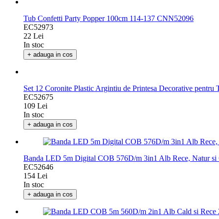
Tub Confetti Party Popper 100cm 114-137 CNN52096
EC52973
22 Lei
In stoc
+ adauga in cos
Set 12 Coronite Plastic Argintiu de Printesa Decorative pentr
EC52675
109 Lei
In stoc
+ adauga in cos
Banda LED 5m Digital COB 576D/m 3in1 Alb Rece, Natur s
EC52646
154 Lei
In stoc
+ adauga in cos