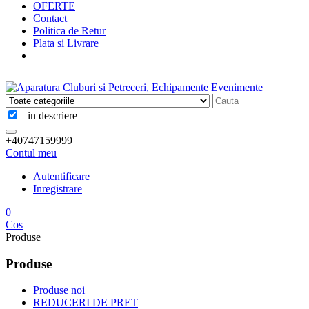
OFERTE
Contact
Politica de Retur
Plata si Livrare
in descriere
+40747159999
Contul meu
Autentificare
Inregistrare
0
Cos
Produse
Produse
Produse noi
REDUCERI DE PRET