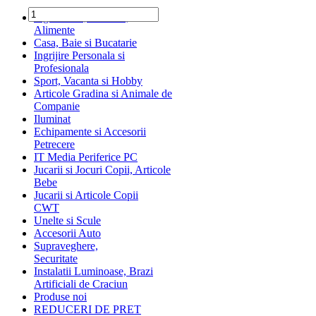
Ingrediente, Dulciuri,
Alimente
Casa, Baie si Bucatarie
Ingrijire Personala si
Profesionala
Sport, Vacanta si Hobby
Articole Gradina si Animale de
Companie
Iluminat
Echipamente si Accesorii
Petrecere
IT Media Periferice PC
Jucarii si Jocuri Copii, Articole
Bebe
Jucarii si Articole Copii
CWT
Unelte si Scule
Accesorii Auto
Supraveghere,
Securitate
Instalatii Luminoase, Brazi
Artificiali de Craciun
Produse noi
REDUCERI DE PRET