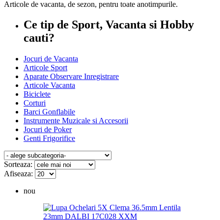
Articole de vacanta, de sezon, pentru toate anotimpurile.
Ce tip de Sport, Vacanta si Hobby
cauti?
Jocuri de Vacanta
Articole Sport
Aparate Observare Inregistrare
Articole Vacanta
Biciclete
Corturi
Barci Gonflabile
Instrumente Muzicale si Accesorii
Jocuri de Poker
Genti Frigorifice
Sorteaza:
Afiseaza:
nou