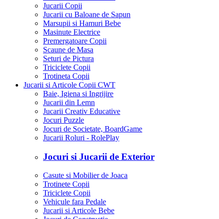
Jucarii Copii
Jucarii cu Baloane de Sapun
Marsupii si Hamuri Bebe
Masinute Electrice
Premergatoare Copii
Scaune de Masa
Seturi de Pictura
Triciclete Copii
Trotineta Copii
Jucarii si Articole Copii CWT
Baie, Igiena si Ingrijire
Jucarii din Lemn
Jucarii Creativ Educative
Jocuri Puzzle
Jocuri de Societate, BoardGame
Jucarii Roluri - RolePlay
Jocuri si Jucarii de Exterior
Casute si Mobilier de Joaca
Trotinete Copii
Triciclete Copii
Vehicule fara Pedale
Jucarii si Articole Bebe