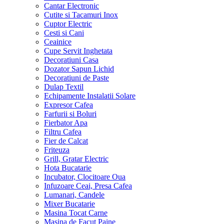
Cantar Electronic
Cutite si Tacamuri Inox
Cuptor Electric
Cesti si Cani
Ceainice
Cupe Servit Inghetata
Decoratiuni Casa
Dozator Sapun Lichid
Decoratiuni de Paste
Dulap Textil
Echipamente Instalatii Solare
Expresor Cafea
Farfurii si Boluri
Fierbator Apa
Filtru Cafea
Fier de Calcat
Friteuza
Grill, Gratar Electric
Hota Bucatarie
Incubator, Clocitoare Oua
Infuzoare Ceai, Presa Cafea
Lumanari, Candele
Mixer Bucatarie
Masina Tocat Carne
Masina de Facut Paine