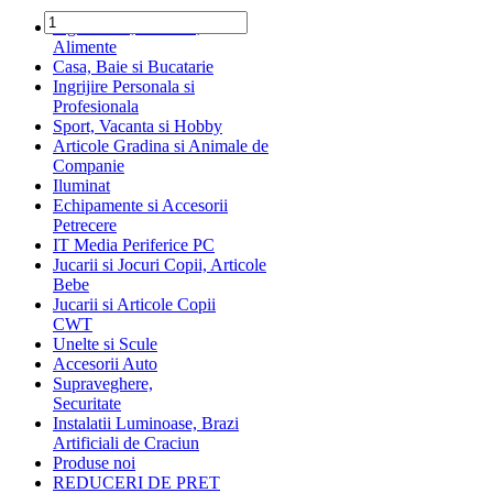
Ingrediente, Dulciuri,
Alimente
Casa, Baie si Bucatarie
Ingrijire Personala si
Profesionala
Sport, Vacanta si Hobby
Articole Gradina si Animale de
Companie
Iluminat
Echipamente si Accesorii
Petrecere
IT Media Periferice PC
Jucarii si Jocuri Copii, Articole
Bebe
Jucarii si Articole Copii
CWT
Unelte si Scule
Accesorii Auto
Supraveghere,
Securitate
Instalatii Luminoase, Brazi
Artificiali de Craciun
Produse noi
REDUCERI DE PRET