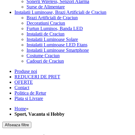
Sonerii Wireless, Senzori Alarma
Surse de Alimentare
Instalatii Luminoase, Brazi Artificiali de Craciun
Brazi Artificiali de Craciun
Decoratiuni Craciun
Furtun Luminos, Banda LED
Instalatii de Craciun
Instalatii Luminoase Solare
Instalatii Luminoase LED Etans
Instalatii Luminoase Smartphone
Costume Craciun
Cadouri de Craciun
Produse noi
REDUCERI DE PRET
OFERTE
Contact
Politica de Retur
Plata si Livrare
Home
»
Sport, Vacanta si Hobby
Afiseaza filtre