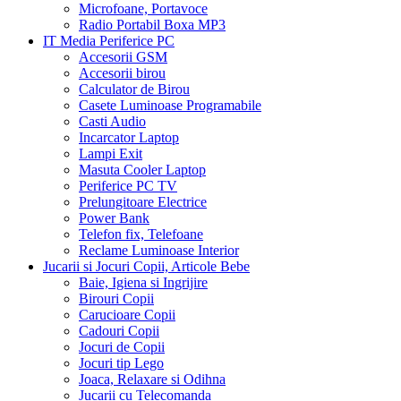
Microfoane, Portavoce
Radio Portabil Boxa MP3
IT Media Periferice PC
Accesorii GSM
Accesorii birou
Calculator de Birou
Casete Luminoase Programabile
Casti Audio
Incarcator Laptop
Lampi Exit
Masuta Cooler Laptop
Periferice PC TV
Prelungitoare Electrice
Power Bank
Telefon fix, Telefoane
Reclame Luminoase Interior
Jucarii si Jocuri Copii, Articole Bebe
Baie, Igiena si Ingrijire
Birouri Copii
Carucioare Copii
Cadouri Copii
Jocuri de Copii
Jocuri tip Lego
Joaca, Relaxare si Odihna
Jucarii cu Telecomanda