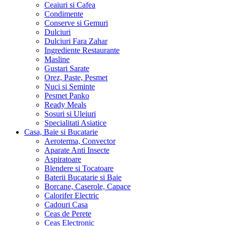
Ceaiuri si Cafea
Condimente
Conserve si Gemuri
Dulciuri
Dulciuri Fara Zahar
Ingrediente Restaurante
Masline
Gustari Sarate
Orez, Paste, Pesmet
Nuci si Seminte
Pesmet Panko
Ready Meals
Sosuri si Uleiuri
Specialitati Asiatice
Casa, Baie si Bucatarie
Aeroterma, Convector
Aparate Anti Insecte
Aspiratoare
Blendere si Tocatoare
Baterii Bucatarie si Baie
Borcane, Caserole, Capace
Calorifer Electric
Cadouri Casa
Ceas de Perete
Ceas Electronic