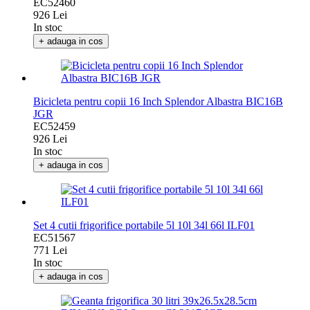
JGR
EC52460
926 Lei
In stoc
+ adauga in cos
Bicicleta pentru copii 16 Inch Splendor Albastra BIC16B
JGR
EC52459
926 Lei
In stoc
+ adauga in cos
Set 4 cutii frigorifice portabile 5l 10l 34l 66l ILF01
EC51567
771 Lei
In stoc
+ adauga in cos