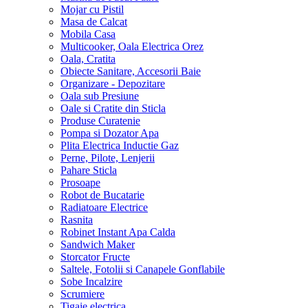
Mojar cu Pistil
Masa de Calcat
Mobila Casa
Multicooker, Oala Electrica Orez
Oala, Cratita
Obiecte Sanitare, Accesorii Baie
Organizare - Depozitare
Oala sub Presiune
Oale si Cratite din Sticla
Produse Curatenie
Pompa si Dozator Apa
Plita Electrica Inductie Gaz
Perne, Pilote, Lenjerii
Pahare Sticla
Prosoape
Robot de Bucatarie
Radiatoare Electrice
Rasnita
Robinet Instant Apa Calda
Sandwich Maker
Storcator Fructe
Saltele, Fotolii si Canapele Gonflabile
Sobe Incalzire
Scrumiere
Tigaie electrica