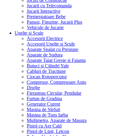
Jocuri de Constructie
Jucarii cu Telecomanda
Jucarii Interactive
Premergatoare Bebe
Papusi, Figurine, Jucarii Plus
Vehicule de Jucarie
Unelte si Scule
Accesorii Electrice
Accesorii Unelte si Scule
Aparate Spalat cu Presiune
Aparate de Sudura
Aparate Taiat Gresie si Faianta
Butuci si Cilindri Yale
Cabluri de Tractiune
Ciocan Rotopercutor
Compresor, Compresoare Auto
Drujbe
Fierastrau Circular, Pendular
Furtun de Gradina
Generator Curent
Masina de Slefuit
Masina de Tuns Iarba
Multimetru, Aparate de Masura
Pistol cu Aer Cald
Pistol de Lipit, Letcon