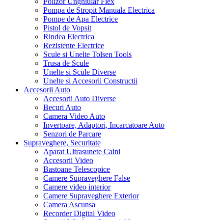
Polizor Unghiular Flex
Pompa de Stropit Manuala Electrica
Pompe de Apa Electrice
Pistol de Vopsit
Rindea Electrica
Rezistente Electrice
Scule si Unelte Tolsen Tools
Trusa de Scule
Unelte si Scule Diverse
Unelte si Accesorii Constructii
Accesorii Auto
Accesorii Auto Diverse
Becuri Auto
Camera Video Auto
Invertoare, Adaptori, Incarcatoare Auto
Senzori de Parcare
Supraveghere, Securitate
Aparat Ultrasunete Caini
Accesorii Video
Bastoane Telescopice
Camere Supraveghere False
Camere video interior
Camere Supraveghere Exterior
Camera Ascunsa
Recorder Digital Video