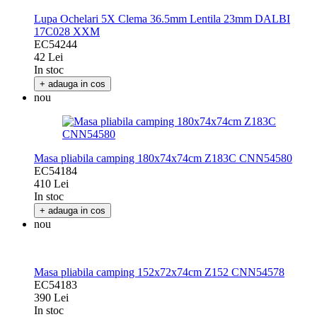
Lupa Ochelari 5X Clema 36.5mm Lentila 23mm DALBI
17C028 XXM
EC54244
42 Lei
In stoc
+ adauga in cos
nou
Masa pliabila camping 180x74x74cm Z183C CNN54580
EC54184
410 Lei
In stoc
+ adauga in cos
nou
Masa pliabila camping 152x72x74cm Z152 CNN54578
EC54183
390 Lei
In stoc