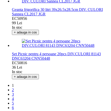
Geanta frigorifica 30 litri 39x26.5x28.5cm DIV. CULORI
Sannea CL2017 JGR
EC50956
99 Lei
In stoc
+ adauga in cos
Set Picnic pentru 4 persoane 20pcs DIV.CULORI 81143
DNC63204 CNN50448
EC50816
36 Lei
In stoc
+ adauga in cos
1
2
3
4
5