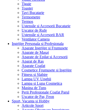
Tigaie
Toaster
Tavi Bucatarie
Termometre
Termos
Ustensile si Accesorii Bucatarie
Uscator de Rufe
Ustensile si Accesorii BAR
Ventilator Camera
Ingrijire Personala si Profesionala
Aparate Ingrijire si Frumusete
Aparate de Masaj
Aparate de Epilat si Accesorii
Aparat de Ras
Aparate Coafat
Cosmetice Frumusete si Ingrijire
Fitness si Slabire
Lampa UV Unghii
Lampa si Lupa Cosmetica
Masina de Tuns
Perii Profesionale Coafat Parul
Uscator de Par, Feon
Sport, Vacanta si Hobby
Articole Sport
Aparate Observare Inregistrare