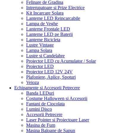
Felinare de Gradina
Intrerupatoare si Prize Electrice
Kit Incarcare Solara
Lanterne LED Reincarcabile
Lampa de Veghe
Lanterne Frontale LED
Lanterne LED pe Baterii
Lanterne Bicicleta
Lustre Vintage
Lampa Solara
Lustre si Candelabre
Proiector LED cu Acumulator / Solar
Proiector LED
Proiector LED 12V 24V
Plafoniere, Aplice, Spoturi
Veioza
Echipamente si Accesorii Petrecere
Banda LEDuri
Costume Halloween si Accesorii
Fantani de Ciocolata
Lumini Disco
Accesorii Petrecere
Laser Pointer si Proiectoare Laser
Masina de Fum
Masina Baloane de Sapun