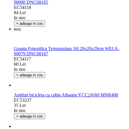
90080 DNC68165
EC54118
84 Lei
In stoc
+ adauga in cos
nou
Geanta Frigorifica Termoizolata 16l 28x20x29cm WEI A-
90079 DNC68167
EC54117
60 Lei
In stoc
+ adauga in cos
Antifurt bicicleta cu cablu Albastru YCC2/6/60 MNR408
EC53237
35 Lei
In stoc
+ adauga in cos