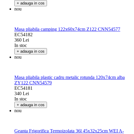
+ adauga in cos
nou
Masa pliabila camping 122x60x74cm Z122 CNN54577
EC54182
360 Lei
In stoc
+ adauga in cos
nou
Masa pliabila plastic cadru metalic rotunda 120x74cm alba
ZY122 CNN54579
EC54181
340 Lei
In stoc
+ adauga in cos
nou
Geanta Frigorifica Termoizolata 36l 45x32x25cm WEI A-