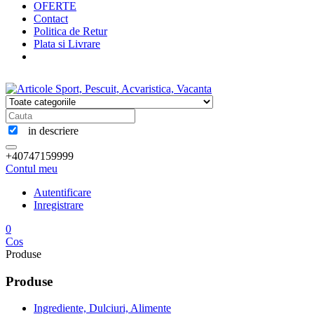
OFERTE
Contact
Politica de Retur
Plata si Livrare
in descriere
+40747159999
Contul meu
Autentificare
Inregistrare
0
Cos
Produse
Produse
Ingrediente, Dulciuri, Alimente