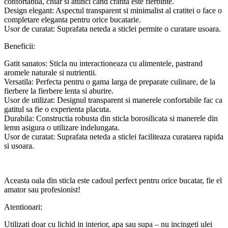
confortabila, chiar si atunci cand cratita este fierbinte.
Design elegant: Aspectul transparent si minimalist al cratitei o face o
completare eleganta pentru orice bucatarie.
Usor de curatat: Suprafata neteda a sticlei permite o curatare usoara.
Beneficii:
Gatit sanatos: Sticla nu interactioneaza cu alimentele, pastrand
aromele naturale si nutrientii.
Versatila: Perfecta pentru o gama larga de preparate culinare, de la
fierbere la fierbere lenta si aburire.
Usor de utilizat: Designul transparent si manerele confortabile fac ca
gatitul sa fie o experienta placuta.
Durabila: Constructia robusta din sticla borosilicata si manerele din
lemn asigura o utilizare indelungata.
Usor de curatat: Suprafata neteda a sticlei faciliteaza curatarea rapida
si usoara.
Aceasta oala din sticla este cadoul perfect pentru orice bucatar, fie el
amator sau profesionist!
Atentionari:
Utilizati doar cu lichid in interior, apa sau supa – nu incingeti ulei