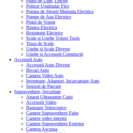
Pistol de Lipit, Letcon
Polizor Unghiular Flex
Pompa de Stropit Manuala Electrica
Pompe de Apa Electrice
Pistol de Vopsit
Rindea Electrica
Rezistente Electrice
Scule si Unelte Tolsen Tools
Trusa de Scule
Unelte si Scule Diverse
Unelte si Accesorii Constructii
Accesorii Auto
Accesorii Auto Diverse
Becuri Auto
Camera Video Auto
Invertoare, Adaptori, Incarcatoare Auto
Senzori de Parcare
Supraveghere, Securitate
Aparat Ultrasunete Caini
Accesorii Video
Bastoane Telescopice
Camere Supraveghere False
Camere video interior
Camere Supraveghere Exterior
Camera Ascunsa