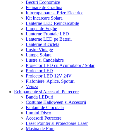
Becuri Economice
Felinare de Gradina
Intrerupatoare si Prize Electrice
Kit Incarcare Solara
Lanterne LED Reincarcabile
Lampa de Veghe
Lanterne Frontale LED
Lanterne LED pe Baterii
Lanterne Bicicleta
Lustre Vintage
Lampa Solara
Lustre si Candelabre
Proiector LED cu Acumulator / Solar
Proiector LED
Proiector LED 12V 24V
Plafoniere, Aplice, Spoturi
Veioza
Echipamente si Accesorii Petrecere
Banda LEDuri
Costume Halloween si Accesorii
Fantani de Ciocolata
Lumini Disco
Accesorii Petrecere
Laser Pointer si Proiectoare Laser
Masina de Fum