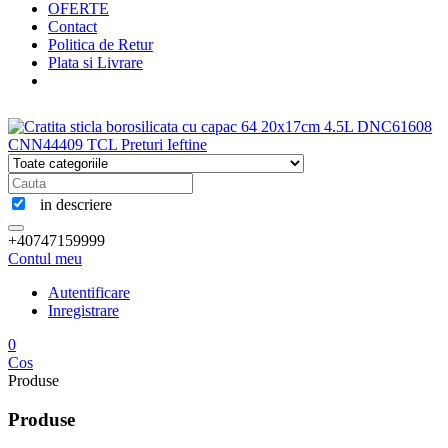
OFERTE
Contact
Politica de Retur
Plata si Livrare
in descriere
+40747159999
Contul meu
Autentificare
Inregistrare
0
Cos
Produse
Produse