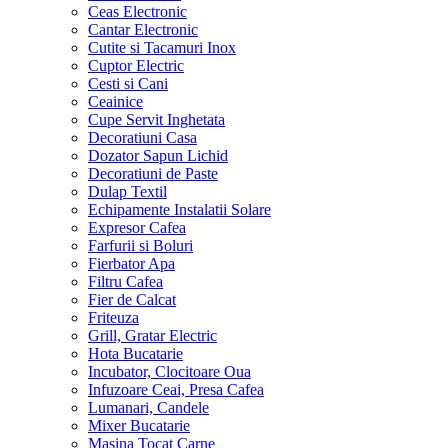
Ceas Electronic
Cantar Electronic
Cutite si Tacamuri Inox
Cuptor Electric
Cesti si Cani
Ceainice
Cupe Servit Inghetata
Decoratiuni Casa
Dozator Sapun Lichid
Decoratiuni de Paste
Dulap Textil
Echipamente Instalatii Solare
Expresor Cafea
Farfurii si Boluri
Fierbator Apa
Filtru Cafea
Fier de Calcat
Friteuza
Grill, Gratar Electric
Hota Bucatarie
Incubator, Clocitoare Oua
Infuzoare Ceai, Presa Cafea
Lumanari, Candele
Mixer Bucatarie
Masina Tocat Carne