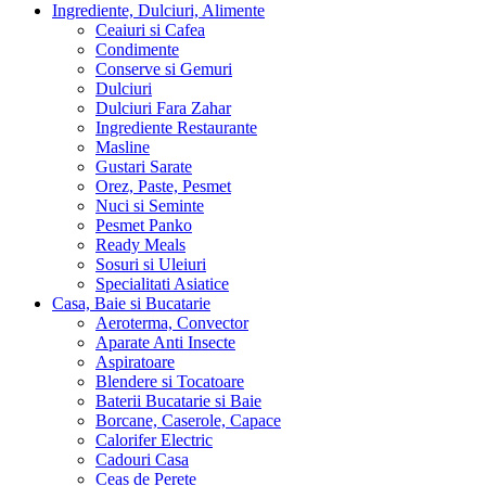
Ingrediente, Dulciuri, Alimente
Ceaiuri si Cafea
Condimente
Conserve si Gemuri
Dulciuri
Dulciuri Fara Zahar
Ingrediente Restaurante
Masline
Gustari Sarate
Orez, Paste, Pesmet
Nuci si Seminte
Pesmet Panko
Ready Meals
Sosuri si Uleiuri
Specialitati Asiatice
Casa, Baie si Bucatarie
Aeroterma, Convector
Aparate Anti Insecte
Aspiratoare
Blendere si Tocatoare
Baterii Bucatarie si Baie
Borcane, Caserole, Capace
Calorifer Electric
Cadouri Casa
Ceas de Perete