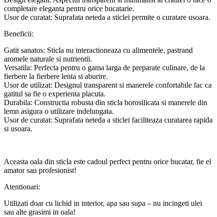
completare eleganta pentru orice bucatarie.
Usor de curatat: Suprafata neteda a sticlei permite o curatare usoara.
Beneficii:
Gatit sanatos: Sticla nu interactioneaza cu alimentele, pastrand
aromele naturale si nutrientii.
Versatila: Perfecta pentru o gama larga de preparate culinare, de la
fierbere la fierbere lenta si aburire.
Usor de utilizat: Designul transparent si manerele confortabile fac ca
gatitul sa fie o experienta placuta.
Durabila: Constructia robusta din sticla borosilicata si manerele din
lemn asigura o utilizare indelungata.
Usor de curatat: Suprafata neteda a sticlei faciliteaza curatarea rapida
si usoara.
Aceasta oala din sticla este cadoul perfect pentru orice bucatar, fie el
amator sau profesionist!
Atentionari:
Utilizati doar cu lichid in interior, apa sau supa – nu incingeti ulei
sau alte grasimi in oala!