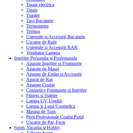
Tigaie electrica
Tigaie
Toaster
Tavi Bucatarie
Termometre
Termos
Ustensile si Accesorii Bucatarie
Uscator de Rufe
Ustensile si Accesorii BAR
Ventilator Camera
Ingrijire Personala si Profesionala
Aparate Ingrijire si Frumusete
Aparate de Masaj
Aparate de Epilat si Accesorii
Aparat de Ras
Aparate Coafat
Cosmetice Frumusete si Ingrijire
Fitness si Slabire
Lampa UV Unghii
Lampa si Lupa Cosmetica
Masina de Tuns
Perii Profesionale Coafat Parul
Uscator de Par, Feon
Sport, Vacanta si Hobby
Articole Sport