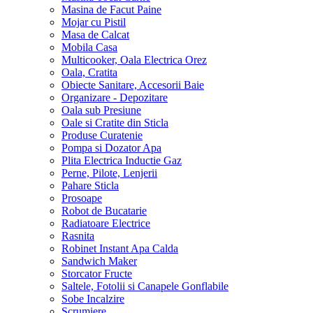
Masina de Facut Paine
Mojar cu Pistil
Masa de Calcat
Mobila Casa
Multicooker, Oala Electrica Orez
Oala, Cratita
Obiecte Sanitare, Accesorii Baie
Organizare - Depozitare
Oala sub Presiune
Oale si Cratite din Sticla
Produse Curatenie
Pompa si Dozator Apa
Plita Electrica Inductie Gaz
Perne, Pilote, Lenjerii
Pahare Sticla
Prosoape
Robot de Bucatarie
Radiatoare Electrice
Rasnita
Robinet Instant Apa Calda
Sandwich Maker
Storcator Fructe
Saltele, Fotolii si Canapele Gonflabile
Sobe Incalzire
Scrumiere