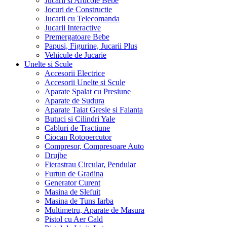
Jucarii si Articole Bebe
Jocuri de Constructie
Jucarii cu Telecomanda
Jucarii Interactive
Premergatoare Bebe
Papusi, Figurine, Jucarii Plus
Vehicule de Jucarie
Unelte si Scule
Accesorii Electrice
Accesorii Unelte si Scule
Aparate Spalat cu Presiune
Aparate de Sudura
Aparate Taiat Gresie si Faianta
Butuci si Cilindri Yale
Cabluri de Tractiune
Ciocan Rotopercutor
Compresor, Compresoare Auto
Drujbe
Fierastrau Circular, Pendular
Furtun de Gradina
Generator Curent
Masina de Slefuit
Masina de Tuns Iarba
Multimetru, Aparate de Masura
Pistol cu Aer Cald