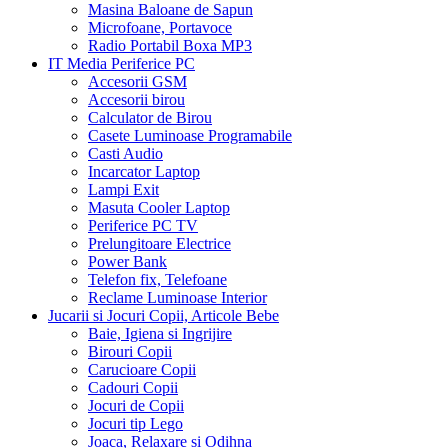
Masina Baloane de Sapun
Microfoane, Portavoce
Radio Portabil Boxa MP3
IT Media Periferice PC
Accesorii GSM
Accesorii birou
Calculator de Birou
Casete Luminoase Programabile
Casti Audio
Incarcator Laptop
Lampi Exit
Masuta Cooler Laptop
Periferice PC TV
Prelungitoare Electrice
Power Bank
Telefon fix, Telefoane
Reclame Luminoase Interior
Jucarii si Jocuri Copii, Articole Bebe
Baie, Igiena si Ingrijire
Birouri Copii
Carucioare Copii
Cadouri Copii
Jocuri de Copii
Jocuri tip Lego
Joaca, Relaxare si Odihna