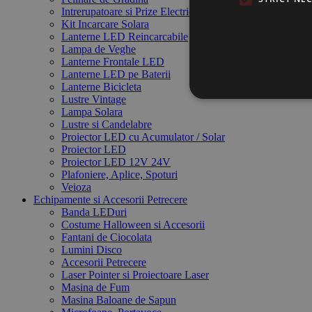
Intrerupatoare si Prize Electrice
Kit Incarcare Solara
Lanterne LED Reincarcabile
Lampa de Veghe
Lanterne Frontale LED
Lanterne LED pe Baterii
Lanterne Bicicleta
Lustre Vintage
Lampa Solara
Lustre si Candelabre
Proiector LED cu Acumulator / Solar
Proiector LED
Proiector LED 12V 24V
Plafoniere, Aplice, Spoturi
Veioza
Echipamente si Accesorii Petrecere
Banda LEDuri
Costume Halloween si Accesorii
Fantani de Ciocolata
Lumini Disco
Accesorii Petrecere
Laser Pointer si Proiectoare Laser
Masina de Fum
Masina Baloane de Sapun