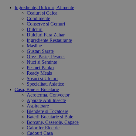
Ingrediente, Dulciuri, Alimente
Ceaiuri si Cafea
Condimente
Conserve si Gemuri
Dulciuri
Dulciuri Fara Zahar
Ingrediente Restaurante
Masline
Gustari Sarate
Orez, Paste, Pesmet
Nuci si Seminte
Pesmet Panko
Ready Meals
Sosuri si Uleiuri
Specialitati Asiatice
Casa, Baie si Bucatarie
Aeroterma, Convector
Aparate Anti Insecte
Aspiratoare
Blendere si Tocatoare
Baterii Bucatarie si Baie
Borcane, Caserole, Capace
Calorifer Electric
Cadouri Casa