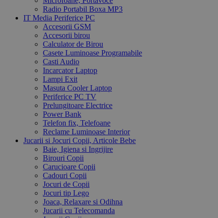
Microfoane, Portavoce
Radio Portabil Boxa MP3
IT Media Periferice PC
Accesorii GSM
Accesorii birou
Calculator de Birou
Casete Luminoase Programabile
Casti Audio
Incarcator Laptop
Lampi Exit
Masuta Cooler Laptop
Periferice PC TV
Prelungitoare Electrice
Power Bank
Telefon fix, Telefoane
Reclame Luminoase Interior
Jucarii si Jocuri Copii, Articole Bebe
Baie, Igiena si Ingrijire
Birouri Copii
Carucioare Copii
Cadouri Copii
Jocuri de Copii
Jocuri tip Lego
Joaca, Relaxare si Odihna
Jucarii cu Telecomanda