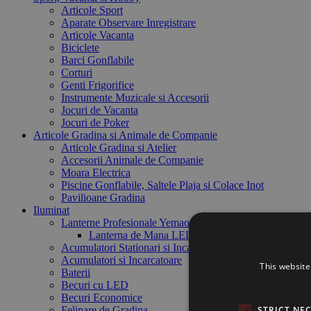
Articole Sport
Aparate Observare Inregistrare
Articole Vacanta
Biciclete
Barci Gonflabile
Corturi
Genti Frigorifice
Instrumente Muzicale si Accesorii
Jocuri de Vacanta
Jocuri de Poker
Articole Gradina si Animale de Companie
Articole Gradina si Atelier
Accesorii Animale de Companie
Moara Electrica
Piscine Gonflabile, Saltele Plaja si Colace Inot
Pavilioane Gradina
Iluminat
Lanterne Profesionale Yemao
Lanterna de Mana LED Yemao
Acumulatori Stationari si Incarcatoare
Acumulatori si Incarcatoare
This website
Baterii
Becuri cu LED
Becuri Economice
Felinare de Gradina
STRICT NE