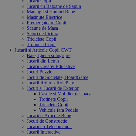
Jucarii Copii
Jucarii cu Baloane de Sapun
Marsupii si Hamuri Bebe
Masinute Electrice
Premergatoare Copii
Scaune de Masa
Seturi de Pictura
Triciclete Copii
Trotineta Copii
Jucarii si Articole Copii CWT
Baie, Igiena si Ingrijire
Jucarii din Lemn
Jucarii Creativ Educative
Jocuri Puzzle
Jocuri de Societate, BoardGame
Jucarii Roluri - RolePlay
Jocuri si Jucarii de Exterior
Casute si Mobilier de Joaca
Trotinete Copii
Triciclete Copii
Vehicule fara Pedale
Jucarii si Articole Bebe
Jocuri de Constructie
Jucarii cu Telecomanda
Jucarii Interactive