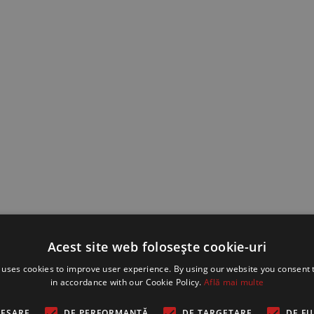
Acest site web folosește cookie-uri
 uses cookies to improve user experience. By using our website you consent t
in accordance with our Cookie Policy.
Află mai multe
CESARE
DE PERFORMANȚĂ
DE TARGETARE
DE F