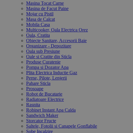
Masina Tocat Carne
Masina de Facut Paine
Mojar cu Pistil
Masa de Calcat
Mobila Casa
Multicooker, Oala Electrica Orez
Oala, Cratita
Obiecte Sanitare, Accesorii Baie
Organizare - Depozitare
Oala sub Presiune
Oale si Cratite din Sticla
Produse Curatenie
Pompa si Dozator Apa
Plita Electrica Inductie Gaz
Perne, Pilote, Lenjerii
Pahare Sticla
Prosoape
Robot de Bucatarie
Radiatoare Electrice
Rasnita
Robinet Instant Apa Calda
Sandwich Maker
Storcator Fructe
Saltele, Fotolii si Canapele Gonflabile
Sobe Incalzire