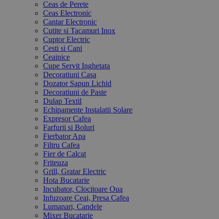
Ceas de Perete
Ceas Electronic
Cantar Electronic
Cutite si Tacamuri Inox
Cuptor Electric
Cesti si Cani
Ceainice
Cupe Servit Inghetata
Decoratiuni Casa
Dozator Sapun Lichid
Decoratiuni de Paste
Dulap Textil
Echipamente Instalatii Solare
Expresor Cafea
Farfurii si Boluri
Fierbator Apa
Filtru Cafea
Fier de Calcat
Friteuza
Grill, Gratar Electric
Hota Bucatarie
Incubator, Clocitoare Oua
Infuzoare Ceai, Presa Cafea
Lumanari, Candele
Mixer Bucatarie