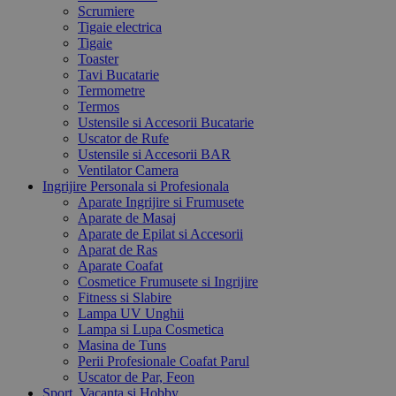
Scrumiere
Tigaie electrica
Tigaie
Toaster
Tavi Bucatarie
Termometre
Termos
Ustensile si Accesorii Bucatarie
Uscator de Rufe
Ustensile si Accesorii BAR
Ventilator Camera
Ingrijire Personala si Profesionala
Aparate Ingrijire si Frumusete
Aparate de Masaj
Aparate de Epilat si Accesorii
Aparat de Ras
Aparate Coafat
Cosmetice Frumusete si Ingrijire
Fitness si Slabire
Lampa UV Unghii
Lampa si Lupa Cosmetica
Masina de Tuns
Perii Profesionale Coafat Parul
Uscator de Par, Feon
Sport, Vacanta si Hobby