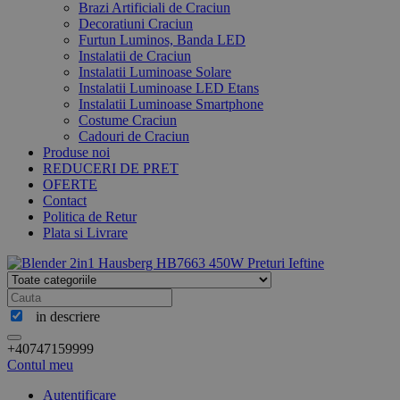
Brazi Artificiali de Craciun
Decoratiuni Craciun
Furtun Luminos, Banda LED
Instalatii de Craciun
Instalatii Luminoase Solare
Instalatii Luminoase LED Etans
Instalatii Luminoase Smartphone
Costume Craciun
Cadouri de Craciun
Produse noi
REDUCERI DE PRET
OFERTE
Contact
Politica de Retur
Plata si Livrare
in descriere
+40747159999
Contul meu
Autentificare