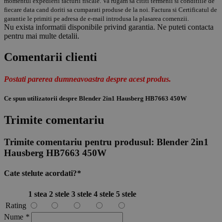
momentul expedierii facturii fiscale. Va rugam sa cititi termenii si conditiile de
fiecare data cand doriti sa cumparati produse de la noi. Factura si Certificatul de
garantie le primiti pe adresa de e-mail introdusa la plasarea comenzii.
Nu exista informatii disponibile privind garantia. Ne puteti contacta
pentru mai multe detalii.
Comentarii clienti
Postati parerea dumneavoastra despre acest produs.
Ce spun utilizatorii despre Blender 2in1 Hausberg HB7663 450W
Trimite comentariu
Trimite comentariu pentru produsul:
Blender 2in1
Hausberg HB7663 450W
Cate stelute acordati?
*
1 stea
2 stele
3 stele
4 stele
5 stele
Rating
Nume
*