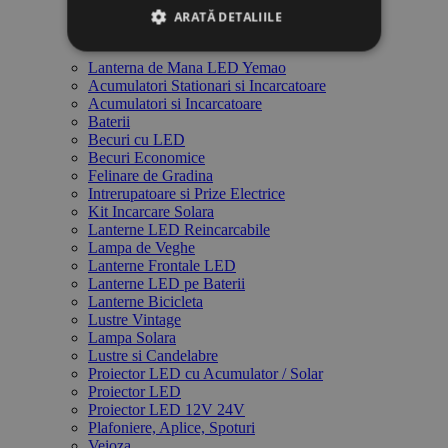
ARATĂ DETALIILE
Lanterne Profesionale Yemao
Lanterna de Mana LED Yemao
Acumulatori Stationari si Incarcatoare
Acumulatori si Incarcatoare
Baterii
Becuri cu LED
Becuri Economice
Felinare de Gradina
Intrerupatoare si Prize Electrice
Kit Incarcare Solara
Lanterne LED Reincarcabile
Lampa de Veghe
Lanterne Frontale LED
Lanterne LED pe Baterii
Lanterne Bicicleta
Lustre Vintage
Lampa Solara
Lustre si Candelabre
Proiector LED cu Acumulator / Solar
Proiector LED
Proiector LED 12V 24V
Plafoniere, Aplice, Spoturi
Veioza