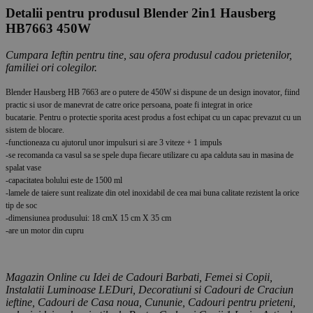
Detalii pentru produsul Blender 2in1 Hausberg
HB7663 450W
Cumpara Ieftin pentru tine, sau ofera produsul cadou prietenilor,
familiei ori colegilor.
Blender Hausberg HB 7663 are o putere de 450W si dispune de un design inovator, fiind
practic si usor de manevrat de catre orice persoana, poate fi integrat in orice
bucatarie. Pentru o protectie sporita acest produs a fost echipat cu un capac prevazut cu un
sistem de blocare.
-functioneaza cu ajutorul unor impulsuri si are 3 viteze + 1 impuls
-se recomanda ca vasul sa se spele dupa fiecare utilizare cu apa calduta sau in masina de
spalat vase
-capacitatea bolului este de 1500 ml
-lamele de taiere sunt realizate din otel inoxidabil de cea mai buna calitate rezistent la orice
tip de soc
-dimensiunea produsului: 18 cmX 15 cm X 35 cm
-are un motor din cupru
Magazin Online cu Idei de Cadouri Barbati, Femei si Copii,
Instalatii Luminoase LEDuri, Decoratiuni si Cadouri de Craciun
ieftine, Cadouri de Casa noua, Cununie, Cadouri pentru prieteni,