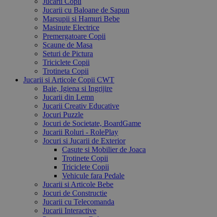
Jucarii Copii
Jucarii cu Baloane de Sapun
Marsupii si Hamuri Bebe
Masinute Electrice
Premergatoare Copii
Scaune de Masa
Seturi de Pictura
Triciclete Copii
Trotineta Copii
Jucarii si Articole Copii CWT
Baie, Igiena si Ingrijire
Jucarii din Lemn
Jucarii Creativ Educative
Jocuri Puzzle
Jocuri de Societate, BoardGame
Jucarii Roluri - RolePlay
Jocuri si Jucarii de Exterior
Casute si Mobilier de Joaca
Trotinete Copii
Triciclete Copii
Vehicule fara Pedale
Jucarii si Articole Bebe
Jocuri de Constructie
Jucarii cu Telecomanda
Jucarii Interactive