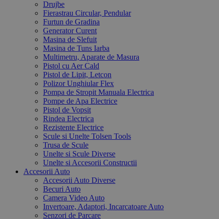
Drujbe
Fierastrau Circular, Pendular
Furtun de Gradina
Generator Curent
Masina de Slefuit
Masina de Tuns Iarba
Multimetru, Aparate de Masura
Pistol cu Aer Cald
Pistol de Lipit, Letcon
Polizor Unghiular Flex
Pompa de Stropit Manuala Electrica
Pompe de Apa Electrice
Pistol de Vopsit
Rindea Electrica
Rezistente Electrice
Scule si Unelte Tolsen Tools
Trusa de Scule
Unelte si Scule Diverse
Unelte si Accesorii Constructii
Accesorii Auto
Accesorii Auto Diverse
Becuri Auto
Camera Video Auto
Invertoare, Adaptori, Incarcatoare Auto
Senzori de Parcare