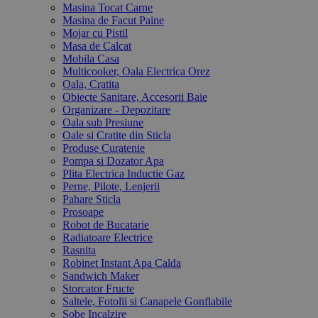
Masina Tocat Carne
Masina de Facut Paine
Mojar cu Pistil
Masa de Calcat
Mobila Casa
Multicooker, Oala Electrica Orez
Oala, Cratita
Obiecte Sanitare, Accesorii Baie
Organizare - Depozitare
Oala sub Presiune
Oale si Cratite din Sticla
Produse Curatenie
Pompa si Dozator Apa
Plita Electrica Inductie Gaz
Perne, Pilote, Lenjerii
Pahare Sticla
Prosoape
Robot de Bucatarie
Radiatoare Electrice
Rasnita
Robinet Instant Apa Calda
Sandwich Maker
Storcator Fructe
Saltele, Fotolii si Canapele Gonflabile
Sobe Incalzire