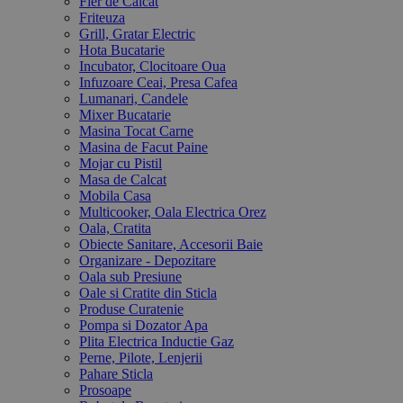
Fier de Calcat
Friteuza
Grill, Gratar Electric
Hota Bucatarie
Incubator, Clocitoare Oua
Infuzoare Ceai, Presa Cafea
Lumanari, Candele
Mixer Bucatarie
Masina Tocat Carne
Masina de Facut Paine
Mojar cu Pistil
Masa de Calcat
Mobila Casa
Multicooker, Oala Electrica Orez
Oala, Cratita
Obiecte Sanitare, Accesorii Baie
Organizare - Depozitare
Oala sub Presiune
Oale si Cratite din Sticla
Produse Curatenie
Pompa si Dozator Apa
Plita Electrica Inductie Gaz
Perne, Pilote, Lenjerii
Pahare Sticla
Prosoape