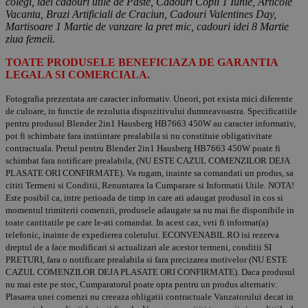
colegi, idei cadouri utile de Paste, Cadouri Copii 1 Iunie, Articole
Vacanta, Brazi Artificiali de Craciun, Cadouri Valentines Day,
Martisoare 1 Martie de vanzare la pret mic, cadouri idei 8 Martie
ziua femeii.
TOATE PRODUSELE BENEFICIAZA DE GARANTIA
LEGALA SI COMERCIALA.
Fotografia prezentata are caracter informativ. Uneori, pot exista mici diferente
de culoare, in functie de rezolutia dispozitivului dumneavoastra. Specificatiile
pentru produsul Blender 2in1 Hausberg HB7663 450W au caracter informativ,
pot fi schimbate fara instiintare prealabila si nu constituie obligativitate
contractuala. Pretul pentru Blender 2in1 Hausberg HB7663 450W poate fi
schimbat fara notificare prealabila, (NU ESTE CAZUL COMENZILOR DEJA
PLASATE ORI CONFIRMATE). Va rugam, inainte sa comandati un produs, sa
cititi Termeni si Conditii, Renuntarea la Cumparare si Informatii Utile. NOTA!
Este posibil ca, intre perioada de timp in care ati adaugat produsul in cos si
momentul trimiterii comenzii, produsele adaugate sa nu mai fie disponibile in
toate cantitatile pe care le-ati comandat. In acest caz, veti fi informat(a)
telefonic, inainte de expedierea coletului. ECONVENABIL.RO isi rezerva
dreptul de a face modificari si actualizari ale acestor termeni, conditii SI
PRETURI, fara o notificare prealabila si fara precizarea motivelor (NU ESTE
CAZUL COMENZILOR DEJA PLASATE ORI CONFIRMATE). Daca produsul
nu mai este pe stoc, Cumparatorul poate opta pentru un produs alternativ.
Plasarea unei comenzi nu creeaza obligatii contractuale Vanzatorului decat in