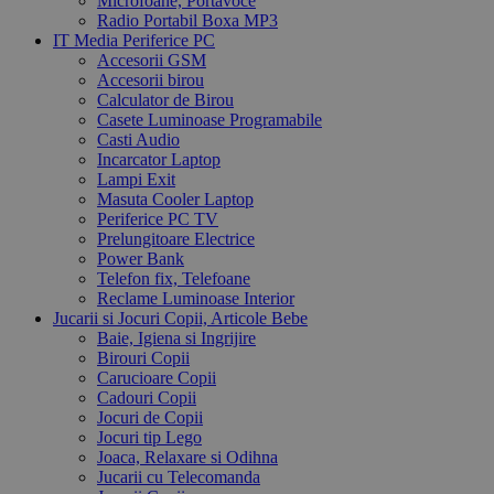
Microfoane, Portavoce
Radio Portabil Boxa MP3
IT Media Periferice PC
Accesorii GSM
Accesorii birou
Calculator de Birou
Casete Luminoase Programabile
Casti Audio
Incarcator Laptop
Lampi Exit
Masuta Cooler Laptop
Periferice PC TV
Prelungitoare Electrice
Power Bank
Telefon fix, Telefoane
Reclame Luminoase Interior
Jucarii si Jocuri Copii, Articole Bebe
Baie, Igiena si Ingrijire
Birouri Copii
Carucioare Copii
Cadouri Copii
Jocuri de Copii
Jocuri tip Lego
Joaca, Relaxare si Odihna
Jucarii cu Telecomanda