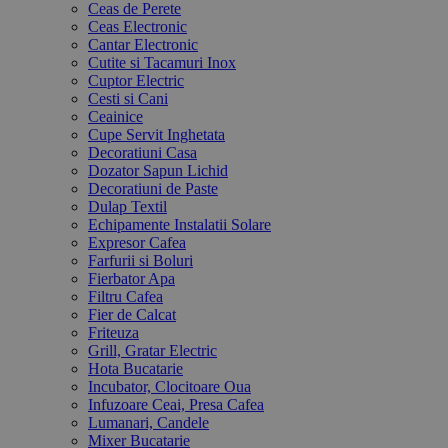
Ceas de Perete
Ceas Electronic
Cantar Electronic
Cutite si Tacamuri Inox
Cuptor Electric
Cesti si Cani
Ceainice
Cupe Servit Inghetata
Decoratiuni Casa
Dozator Sapun Lichid
Decoratiuni de Paste
Dulap Textil
Echipamente Instalatii Solare
Expresor Cafea
Farfurii si Boluri
Fierbator Apa
Filtru Cafea
Fier de Calcat
Friteuza
Grill, Gratar Electric
Hota Bucatarie
Incubator, Clocitoare Oua
Infuzoare Ceai, Presa Cafea
Lumanari, Candele
Mixer Bucatarie