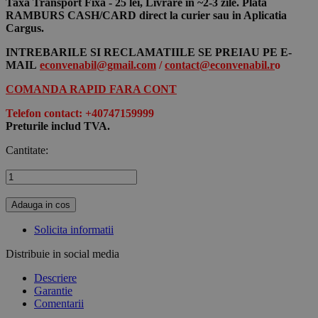
Taxa Transport Fixa - 25 lei, Livrare in ~2-3 zile. Plata
RAMBURS CASH/CARD direct la curier sau in Aplicatia
Cargus.
INTREBARILE SI RECLAMATIILE SE PREIAU PE E-
MAIL
econvenabil@gmail.com
/
contact@econvenabil.r
o
COMANDA RAPID FARA CONT
Telefon contact: +40747159999
Preturile includ TVA.
Cantitate:
Adauga in cos
Solicita informatii
Distribuie in social media
Descriere
Garantie
Comentarii