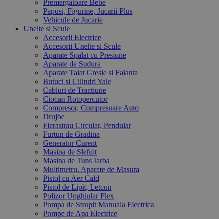
Premergatoare Bebe
Papusi, Figurine, Jucarii Plus
Vehicule de Jucarie
Unelte si Scule
Accesorii Electrice
Accesorii Unelte si Scule
Aparate Spalat cu Presiune
Aparate de Sudura
Aparate Taiat Gresie si Faianta
Butuci si Cilindri Yale
Cabluri de Tractiune
Ciocan Rotopercutor
Compresor, Compresoare Auto
Drujbe
Fierastrau Circular, Pendular
Furtun de Gradina
Generator Curent
Masina de Slefuit
Masina de Tuns Iarba
Multimetru, Aparate de Masura
Pistol cu Aer Cald
Pistol de Lipit, Letcon
Polizor Unghiular Flex
Pompa de Stropit Manuala Electrica
Pompe de Apa Electrice