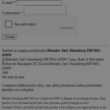
E-mail
*
Comentariu
*
Trimite
Sunteti pe pagina produsului
Blender 2in1 Hausberg HB7663
450W
Casa, Baie si Bucatarie
Robot de Bucatarie
EC31144
Blender 2in1 Hausberg HB7663
450W
140
Nu este in stoc
Cumpara Ieftin pentru tine, sau ofera produsul cadou prietenilor,
familiei ori colegilor.
Blender Hausberg HB 7663 are o putere de 450W si dispune de un design inovator, fiind
practic si usor de manevrat de catre orice persoana, poate fi integrat in orice
bucatarie. Pentru o protectie sporita acest produs a fost echipat cu un capac prevazut cu un