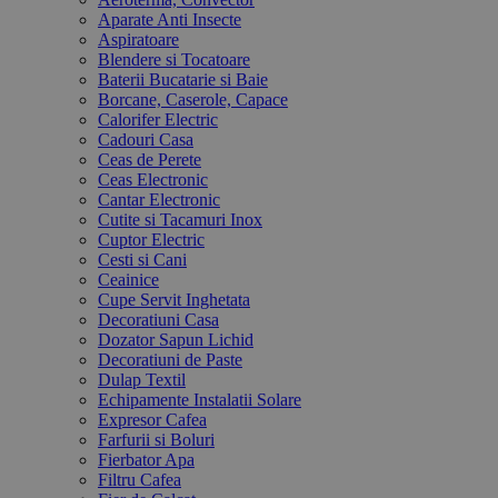
Aparate Anti Insecte
Aspiratoare
Blendere si Tocatoare
Baterii Bucatarie si Baie
Borcane, Caserole, Capace
Calorifer Electric
Cadouri Casa
Ceas de Perete
Ceas Electronic
Cantar Electronic
Cutite si Tacamuri Inox
Cuptor Electric
Cesti si Cani
Ceainice
Cupe Servit Inghetata
Decoratiuni Casa
Dozator Sapun Lichid
Decoratiuni de Paste
Dulap Textil
Echipamente Instalatii Solare
Expresor Cafea
Farfurii si Boluri
Fierbator Apa
Filtru Cafea