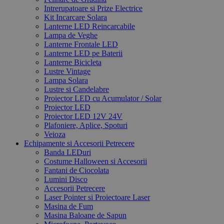
Intrerupatoare si Prize Electrice
Kit Incarcare Solara
Lanterne LED Reincarcabile
Lampa de Veghe
Lanterne Frontale LED
Lanterne LED pe Baterii
Lanterne Bicicleta
Lustre Vintage
Lampa Solara
Lustre si Candelabre
Proiector LED cu Acumulator / Solar
Proiector LED
Proiector LED 12V 24V
Plafoniere, Aplice, Spoturi
Veioza
Echipamente si Accesorii Petrecere
Banda LEDuri
Costume Halloween si Accesorii
Fantani de Ciocolata
Lumini Disco
Accesorii Petrecere
Laser Pointer si Proiectoare Laser
Masina de Fum
Masina Baloane de Sapun