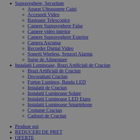
Supraveghere, Securitate
Aparat Ultrasunete Caini
Accesorii Video
Bastoane Telescopice
Camere Supraveghere False
Camere video interior
Camere Supraveghere Exterior
Camera Ascunsa
Recorder Digital Video
Sonerii Wireless, Senzori Alarma
Surse de Alimentare
Instalatii Luminoase, Brazi Artificiali de Craciun
Brazi Artificiali de Craciun
Decoratiuni Craciun
Furtun Luminos, Banda LED
Instalatii de Craciun
Instalatii Luminoase Solare
Instalatii Luminoase LED Etans
Instalatii Luminoase Smartphone
Costume Craciun
Cadouri de Craciun
Produse noi
REDUCERI DE PRET
OFERTE