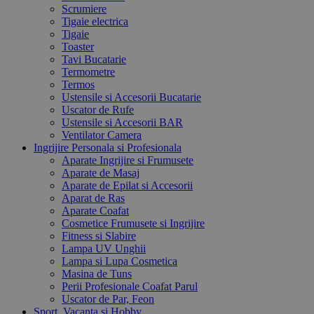
Scrumiere
Tigaie electrica
Tigaie
Toaster
Tavi Bucatarie
Termometre
Termos
Ustensile si Accesorii Bucatarie
Uscator de Rufe
Ustensile si Accesorii BAR
Ventilator Camera
Ingrijire Personala si Profesionala
Aparate Ingrijire si Frumusete
Aparate de Masaj
Aparate de Epilat si Accesorii
Aparat de Ras
Aparate Coafat
Cosmetice Frumusete si Ingrijire
Fitness si Slabire
Lampa UV Unghii
Lampa si Lupa Cosmetica
Masina de Tuns
Perii Profesionale Coafat Parul
Uscator de Par, Feon
Sport, Vacanta si Hobby