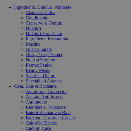
Ingrediente, Dulciuri, Alimente
Ceaiuri si Cafea
Condimente
Conserve si Gemuri
Dulciuri
Dulciuri Fara Zahar
Ingrediente Restaurante
Masline
Gustari Sarate
Orez, Paste, Pesmet
Nuci si Seminte
Pesmet Panko
Ready Meals
Sosuri si Uleiuri
Specialitati Asiatice
Casa, Baie si Bucatarie
Aeroterma, Convector
Aparate Anti Insecte
Aspiratoare
Blendere si Tocatoare
Baterii Bucatarie si Baie
Borcane, Caserole, Capace
Calorifer Electric
Cadouri Casa