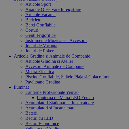
Articole Sport
Aparate Observare Inregistrare
Articole Vacanta
Biciclete
Barci Gonflabile
Corturi
Genti Frigorifice
Instrumente Muzicale si Accesorii
Jocuri de Vacanta
Jocuri de Poker
Articole Gradina si Animale de Companie
Articole Gradina si Atelier
Accesorii Animale de Companie
Moara Electrica
Piscine Gonflabile, Saltele Plaja si Colace Inot
Pavilioane Gradina
Iluminat
Lanterne Profesionale Yemao
Lanterna de Mana LED Yemao
Acumulatori Stationari si Incarcatoare
Acumulatori si Incarcatoare
Baterii
Becuri cu LED
Becuri Economice
Felinare de Gradina