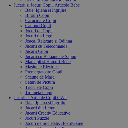
Jucarii si Jocuri Copii, Articole Bebe
Baie, Igiena si Ingrijire
Birouri Copii
Carucioare Copii
Cadouri Copii
Jocuri de Copii
Jocuri tip Lego
Joaca, Relaxare si Odihna
Jucarii cu Telecomanda
Jucarii Copii
Jucarii cu Baloane de Sapun
Marsupii si Hamuri Bebe
Masinute Electrice
Premergatoare Copii
Scaune de Masa
Seturi de Pictura
Triciclete Copii
Trotineta Copii
Jucarii si Articole Copii CWT
Baie, Igiena si Ingrijire
Jucarii din Lemn
Jucarii Creativ Educative
Jocuri Puzzle
Jocuri de Societate, BoardGame