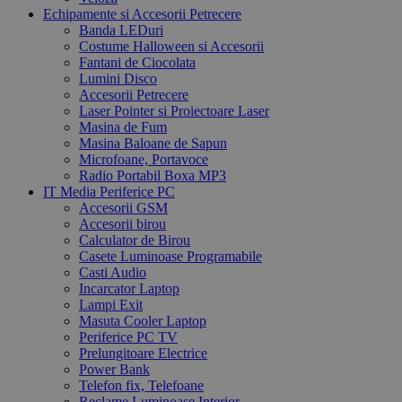
Echipamente si Accesorii Petrecere
Banda LEDuri
Costume Halloween si Accesorii
Fantani de Ciocolata
Lumini Disco
Accesorii Petrecere
Laser Pointer si Proiectoare Laser
Masina de Fum
Masina Baloane de Sapun
Microfoane, Portavoce
Radio Portabil Boxa MP3
IT Media Periferice PC
Accesorii GSM
Accesorii birou
Calculator de Birou
Casete Luminoase Programabile
Casti Audio
Incarcator Laptop
Lampi Exit
Masuta Cooler Laptop
Periferice PC TV
Prelungitoare Electrice
Power Bank
Telefon fix, Telefoane
Reclame Luminoase Interior