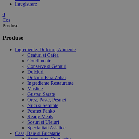
Inregistrare
0
Cos
Produse
Produse
Ingrediente, Dulciuri, Alimente
Ceaiuri si Cafea
Condimente
Conserve si Gemuri
Dulciuri
Dulciuri Fara Zahar
Ingrediente Restaurante
Masline
Gustari Sarate
Orez, Paste, Pesmet
Nuci si Seminte
Pesmet Panko
Ready Meals
Sosuri si Uleiuri
Specialitati Asiatice
Casa, Baie si Bucatarie
Aeroterma, Convector