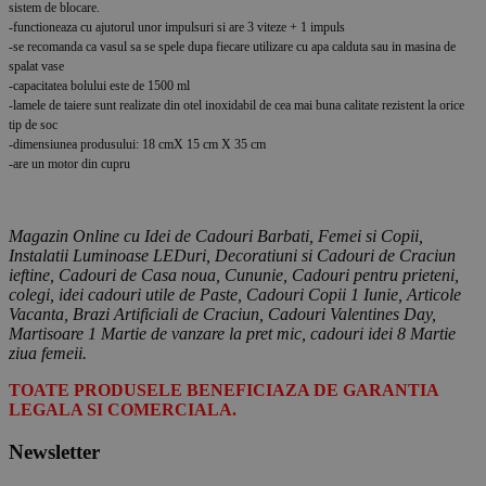
sistem de blocare.
-functioneaza cu ajutorul unor impulsuri si are 3 viteze + 1 impuls
-se recomanda ca vasul sa se spele dupa fiecare utilizare cu apa calduta sau in masina de
spalat vase
-capacitatea bolului este de 1500 ml
-lamele de taiere sunt realizate din otel inoxidabil de cea mai buna calitate rezistent la orice
tip de soc
-dimensiunea produsului: 18 cmX 15 cm X 35 cm
-are un motor din cupru
Magazin Online cu Idei de Cadouri Barbati, Femei si Copii,
Instalatii Luminoase LEDuri, Decoratiuni si Cadouri de Craciun
ieftine, Cadouri de Casa noua, Cununie, Cadouri pentru prieteni,
colegi, idei cadouri utile de Paste, Cadouri Copii 1 Iunie, Articole
Vacanta, Brazi Artificiali de Craciun, Cadouri Valentines Day,
Martisoare 1 Martie de vanzare la pret mic, cadouri idei 8 Martie
ziua femeii.
TOATE PRODUSELE BENEFICIAZA DE GARANTIA
LEGALA SI COMERCIALA.
Newsletter