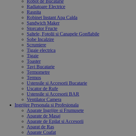
Robot de Bucatarie
Radiatoare Electrice
Rasnita
Robinet Instant Apa Calda
Sandwich Maker
Storcator Fructe
Saltele, Fotolii si Canapele Gonflabile
Sobe Incalzire
Scrumiere
Tigaie electrica
Tigaie
Toaster
Tavi Bucatarie
Termometre
Termos
Ustensile si Accesorii Bucatarie
Uscator de Rufe
Ustensile si Accesorii BAR
Ventilator Camera
Ingrijire Personala si Profesionala
Aparate Ingrijire si Frumusete
Aparate de Masaj
Aparate de Epilat si Accesorii
Aparat de Ras
Aparate Coafat