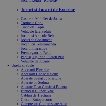
Jucarii Roluri - RolePlay
Jocuri si Jucarii de Exterior
Casute si Mobilier de Joaca
Trotinete Copii
Triciclete Copii
Vehicule fara Pedale
Jucarii si Articole Bebe
Jocuri de Constructie
Jucarii cu Telecomanda
Jucarii Interactive
Premergatoare Bebe
Papusi, Figurine, Jucarii Plus
Vehicule de Jucarie
Unelte si Scule
Accesorii Electrice
Accesorii Unelte si Scule
Aparate Spalat cu Presiune
Aparate de Sudura
Aparate Taiat Gresie si Faianta
Butuci si Cilindri Yale
Cabluri de Tractiune
Ciocan Rotopercutor
Compresor, Compresoare Auto