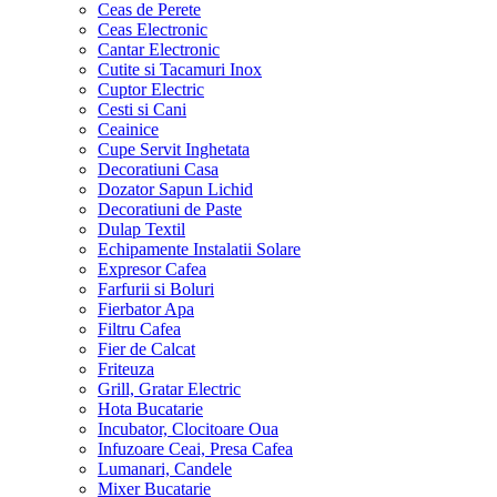
Ceas de Perete
Ceas Electronic
Cantar Electronic
Cutite si Tacamuri Inox
Cuptor Electric
Cesti si Cani
Ceainice
Cupe Servit Inghetata
Decoratiuni Casa
Dozator Sapun Lichid
Decoratiuni de Paste
Dulap Textil
Echipamente Instalatii Solare
Expresor Cafea
Farfurii si Boluri
Fierbator Apa
Filtru Cafea
Fier de Calcat
Friteuza
Grill, Gratar Electric
Hota Bucatarie
Incubator, Clocitoare Oua
Infuzoare Ceai, Presa Cafea
Lumanari, Candele
Mixer Bucatarie