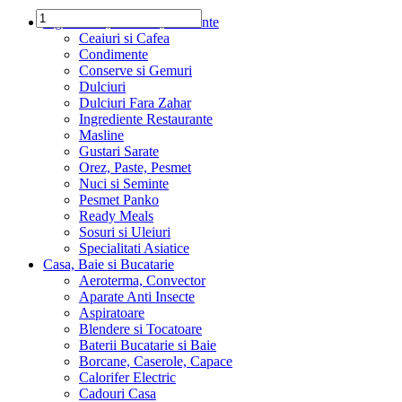
Ingrediente, Dulciuri, Alimente
Ceaiuri si Cafea
Condimente
Conserve si Gemuri
Dulciuri
Dulciuri Fara Zahar
Ingrediente Restaurante
Masline
Gustari Sarate
Orez, Paste, Pesmet
Nuci si Seminte
Pesmet Panko
Ready Meals
Sosuri si Uleiuri
Specialitati Asiatice
Casa, Baie si Bucatarie
Aeroterma, Convector
Aparate Anti Insecte
Aspiratoare
Blendere si Tocatoare
Baterii Bucatarie si Baie
Borcane, Caserole, Capace
Calorifer Electric
Cadouri Casa