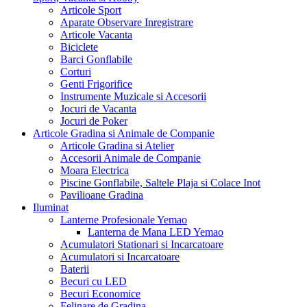
Articole Sport
Aparate Observare Inregistrare
Articole Vacanta
Biciclete
Barci Gonflabile
Corturi
Genti Frigorifice
Instrumente Muzicale si Accesorii
Jocuri de Vacanta
Jocuri de Poker
Articole Gradina si Animale de Companie
Articole Gradina si Atelier
Accesorii Animale de Companie
Moara Electrica
Piscine Gonflabile, Saltele Plaja si Colace Inot
Pavilioane Gradina
Iluminat
Lanterne Profesionale Yemao
Lanterna de Mana LED Yemao
Acumulatori Stationari si Incarcatoare
Acumulatori si Incarcatoare
Baterii
Becuri cu LED
Becuri Economice
Felinare de Gradina