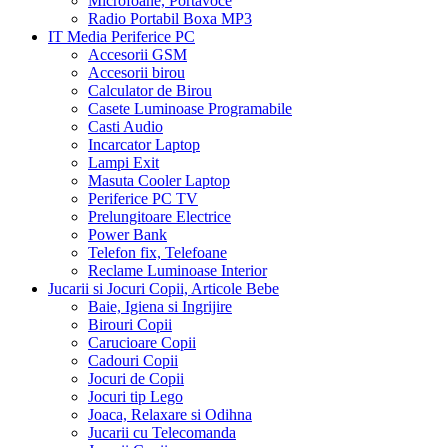
Microfoane, Portavoce
Radio Portabil Boxa MP3
IT Media Periferice PC
Accesorii GSM
Accesorii birou
Calculator de Birou
Casete Luminoase Programabile
Casti Audio
Incarcator Laptop
Lampi Exit
Masuta Cooler Laptop
Periferice PC TV
Prelungitoare Electrice
Power Bank
Telefon fix, Telefoane
Reclame Luminoase Interior
Jucarii si Jocuri Copii, Articole Bebe
Baie, Igiena si Ingrijire
Birouri Copii
Carucioare Copii
Cadouri Copii
Jocuri de Copii
Jocuri tip Lego
Joaca, Relaxare si Odihna
Jucarii cu Telecomanda