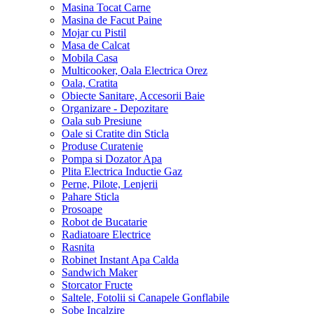
Masina Tocat Carne
Masina de Facut Paine
Mojar cu Pistil
Masa de Calcat
Mobila Casa
Multicooker, Oala Electrica Orez
Oala, Cratita
Obiecte Sanitare, Accesorii Baie
Organizare - Depozitare
Oala sub Presiune
Oale si Cratite din Sticla
Produse Curatenie
Pompa si Dozator Apa
Plita Electrica Inductie Gaz
Perne, Pilote, Lenjerii
Pahare Sticla
Prosoape
Robot de Bucatarie
Radiatoare Electrice
Rasnita
Robinet Instant Apa Calda
Sandwich Maker
Storcator Fructe
Saltele, Fotolii si Canapele Gonflabile
Sobe Incalzire