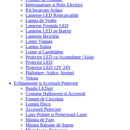
Intrerupatoare si Prize Electrice
Kit Incarcare Solara
Lanterne LED Reincarcabile
Lampa de Veghe
Lanterne Frontale LED
Lanterne LED pe Baterii
Lanterne Bicicleta
Lustre Vintage
Lampa Solara
Lustre si Candelabre
Proiector LED cu Acumulator / Solar
Proiector LED
Proiector LED 12V 24V
Plafoniere, Aplice, Spoturi
Veioza
Echipamente si Accesorii Petrecere
Banda LEDuri
Costume Halloween si Accesorii
Fantani de Ciocolata
Lumini Disco
Accesorii Petrecere
Laser Pointer si Proiectoare Laser
Masina de Fum
Masina Baloane de Sapun