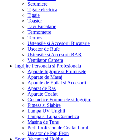
Scrumiere
Tigaie electrica
Tigaie
Toaster
Tavi Bucatarie
Termometre
Termos
Ustensile si Accesorii Bucatarie
Uscator de Rufe
Ustensile si Accesorii BAR
Ventilator Camera
Ingrijire Personala si Profesionala
Aparate Ingrijire si Frumusete
Aparate de Masaj
Aparate de Epilat si Accesorii
Aparat de Ras
Aparate Coafat
Cosmetice Frumusete si Ingrijire
Fitness si Slabire
Lampa UV Unghii
Lampa si Lupa Cosmetica
Masina de Tuns
Perii Profesionale Coafat Parul
Uscator de Par, Feon
Sport, Vacanta si Hobby