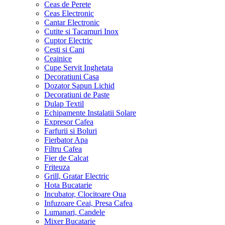
Ceas de Perete
Ceas Electronic
Cantar Electronic
Cutite si Tacamuri Inox
Cuptor Electric
Cesti si Cani
Ceainice
Cupe Servit Inghetata
Decoratiuni Casa
Dozator Sapun Lichid
Decoratiuni de Paste
Dulap Textil
Echipamente Instalatii Solare
Expresor Cafea
Farfurii si Boluri
Fierbator Apa
Filtru Cafea
Fier de Calcat
Friteuza
Grill, Gratar Electric
Hota Bucatarie
Incubator, Clocitoare Oua
Infuzoare Ceai, Presa Cafea
Lumanari, Candele
Mixer Bucatarie