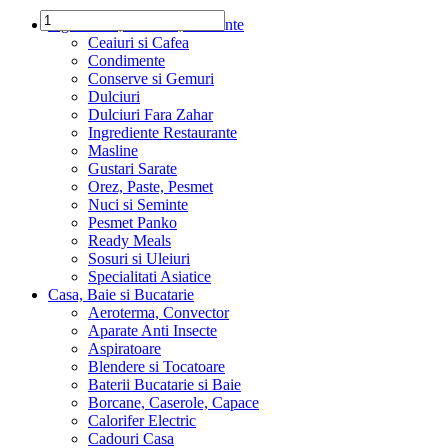
Ingrediente, Dulciuri, Alimente
Ceaiuri si Cafea
Condimente
Conserve si Gemuri
Dulciuri
Dulciuri Fara Zahar
Ingrediente Restaurante
Masline
Gustari Sarate
Orez, Paste, Pesmet
Nuci si Seminte
Pesmet Panko
Ready Meals
Sosuri si Uleiuri
Specialitati Asiatice
Casa, Baie si Bucatarie
Aeroterma, Convector
Aparate Anti Insecte
Aspiratoare
Blendere si Tocatoare
Baterii Bucatarie si Baie
Borcane, Caserole, Capace
Calorifer Electric
Cadouri Casa