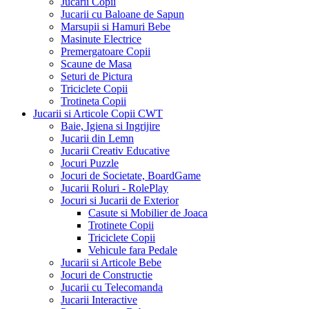
Jucarii Copii
Jucarii cu Baloane de Sapun
Marsupii si Hamuri Bebe
Masinute Electrice
Premergatoare Copii
Scaune de Masa
Seturi de Pictura
Triciclete Copii
Trotineta Copii
Jucarii si Articole Copii CWT
Baie, Igiena si Ingrijire
Jucarii din Lemn
Jucarii Creativ Educative
Jocuri Puzzle
Jocuri de Societate, BoardGame
Jucarii Roluri - RolePlay
Jocuri si Jucarii de Exterior
Casute si Mobilier de Joaca
Trotinete Copii
Triciclete Copii
Vehicule fara Pedale
Jucarii si Articole Bebe
Jocuri de Constructie
Jucarii cu Telecomanda
Jucarii Interactive