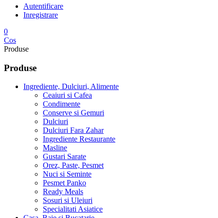
Autentificare
Inregistrare
0
Cos
Produse
Produse
Ingrediente, Dulciuri, Alimente
Ceaiuri si Cafea
Condimente
Conserve si Gemuri
Dulciuri
Dulciuri Fara Zahar
Ingrediente Restaurante
Masline
Gustari Sarate
Orez, Paste, Pesmet
Nuci si Seminte
Pesmet Panko
Ready Meals
Sosuri si Uleiuri
Specialitati Asiatice
Casa, Baie si Bucatarie