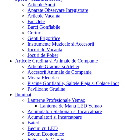
Articole Sport
Aparate Observare Inregistrare
Articole Vacanta
Biciclete
Barci Gonflabile
Corturi
Genti Frigorifice
Instrumente Muzicale si Accesorii
Jocuri de Vacanta
Jocuri de Poker
Articole Gradina si Animale de Companie
Articole Gradina si Atelier
Accesorii Animale de Companie
Moara Electrica
Piscine Gonflabile, Saltele Plaja si Colace Inot
Pavilioane Gradina
Iluminat
Lanterne Profesionale Yemao
Lanterna de Mana LED Yemao
Acumulatori Stationari si Incarcatoare
Acumulatori si Incarcatoare
Baterii
Becuri cu LED
Becuri Economice
Felinare de Gradina