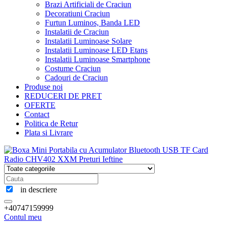
Brazi Artificiali de Craciun
Decoratiuni Craciun
Furtun Luminos, Banda LED
Instalatii de Craciun
Instalatii Luminoase Solare
Instalatii Luminoase LED Etans
Instalatii Luminoase Smartphone
Costume Craciun
Cadouri de Craciun
Produse noi
REDUCERI DE PRET
OFERTE
Contact
Politica de Retur
Plata si Livrare
in descriere
+40747159999
Contul meu