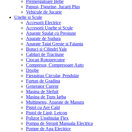
Premergatoare Bebe
Papusi, Figurine, Jucarii Plus
Vehicule de Jucarie
Unelte si Scule
Accesorii Electrice
Accesorii Unelte si Scule
Aparate Spalat cu Presiune
Aparate de Sudura
Aparate Taiat Gresie si Faianta
Butuci si Cilindri Yale
Cabluri de Tractiune
Ciocan Rotopercutor
Compresor, Compresoare Auto
Drujbe
Fierastrau Circular, Pendular
Furtun de Gradina
Generator Curent
Masina de Slefuit
Masina de Tuns Iarba
Multimetru, Aparate de Masura
Pistol cu Aer Cald
Pistol de Lipit, Letcon
Polizor Unghiular Flex
Pompa de Stropit Manuala Electrica
Pompe de Apa Electrice