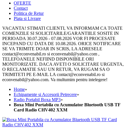
OFERTE
Contact
Politica de Retur
Plata si Livrare
VACANTA! STIMATI CLIENTI, VA INFORMAM CA TOATE
COMENZILE SI SOLICITARILE/GARANTIILE SOSITE IN
PERIOADA 30.07.2026 - 07.08.2026 VOR FI PROCESATE
INCEPAND CU DATA DE 10.08.2026. ORICE NOTIFICARE
SE VA TRIMITE DOAR IN SCRIS, LA ADRESELE
contact@econvenabil.ro si econvenabil@yahoo.com ,
TELEFOANELE NEFIIND DISPONIBILE ORI
MONITORIZATE. DACA AVETI O SOLICITARE URGENTA,
O RECLAMATIE SAU UN RETUR, VA RUGAM SA O
TRIMITETI PE E-MAIL LA contact@econvenabil.ro si
econvenabil@yahoo.com. Va multumim pentru intelegere!
Home
»
Echipamente si Accesorii Petrecere
»
Radio Portabil Boxa MP3
»
Boxa Mini Portabila cu Acumulator Bluetooth USB TF
Card Radio CHV402 XXM