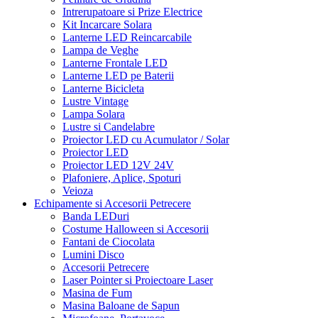
Intrerupatoare si Prize Electrice
Kit Incarcare Solara
Lanterne LED Reincarcabile
Lampa de Veghe
Lanterne Frontale LED
Lanterne LED pe Baterii
Lanterne Bicicleta
Lustre Vintage
Lampa Solara
Lustre si Candelabre
Proiector LED cu Acumulator / Solar
Proiector LED
Proiector LED 12V 24V
Plafoniere, Aplice, Spoturi
Veioza
Echipamente si Accesorii Petrecere
Banda LEDuri
Costume Halloween si Accesorii
Fantani de Ciocolata
Lumini Disco
Accesorii Petrecere
Laser Pointer si Proiectoare Laser
Masina de Fum
Masina Baloane de Sapun