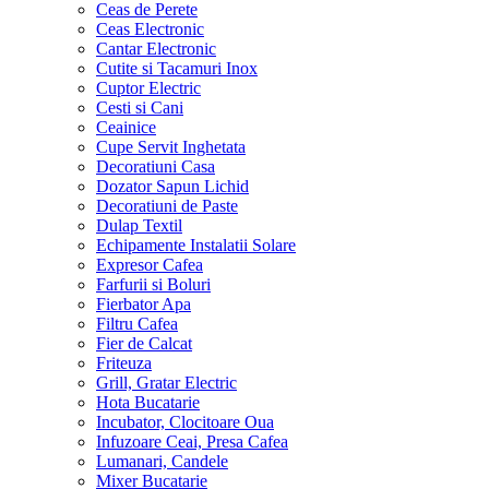
Ceas de Perete
Ceas Electronic
Cantar Electronic
Cutite si Tacamuri Inox
Cuptor Electric
Cesti si Cani
Ceainice
Cupe Servit Inghetata
Decoratiuni Casa
Dozator Sapun Lichid
Decoratiuni de Paste
Dulap Textil
Echipamente Instalatii Solare
Expresor Cafea
Farfurii si Boluri
Fierbator Apa
Filtru Cafea
Fier de Calcat
Friteuza
Grill, Gratar Electric
Hota Bucatarie
Incubator, Clocitoare Oua
Infuzoare Ceai, Presa Cafea
Lumanari, Candele
Mixer Bucatarie