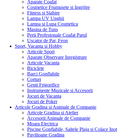
Aparate Coafat
Cosmetice Frumusete si Ingrijire
Fitness si Slabire
Lampa UV Unghii
Lampa si Lupa Cosmetica
Masina de Tuns
Perii Profesionale Coafat Parul
Uscator de Par, Feon
Sport, Vacanta si Hobby
Articole Sport
Aparate Observare Inregistrare
Articole Vacanta
Biciclete
Barci Gonflabile
Corturi
Genti Frigorifice
Instrumente Muzicale si Accesorii
Jocuri de Vacanta
Jocuri de Poker
Articole Gradina si Animale de Companie
Articole Gradina si Atelier
Accesorii Animale de Companie
Moara Electrica
Piscine Gonflabile, Saltele Plaja si Colace Inot
Pavilioane Gradina