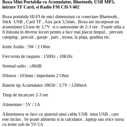
Boxa Mini Portabila cu Acumulator, Bluetooth, USB MP3,
intrare TF Card, si Radio FM CH-V402
Boxa portabila HI-FI de mici dimensiuni cu conectare Bluetooth ,
Stick USB , Card TF , Aux jack 3,5mm . Boxa are incorporat un
acumulator LI-ion de 3,7V si o autonomie de 2-3 ore . Foarte utila a
fi folosita in diverse locuri pentru a face mai placut timpul , precum
camping , pescuit , garaje , parc , terasa, la plaja, gradina etc.
Iesire Audio : 5W / 2 Ohm
Frecventa de raspuns : 150Hz - 18KHz
Semnal radio : ≥80dB
Difuzor : 103mm / impedanta 2 Ohm
Baterie tip Acumulator 18650 : 3,7V / 1200mA
Timp de incarcare 2-3 ore
Alimentare : 5V / 1A
Alimentarea se face cu ajutorul unui cablu USB mini USB , care
este inclus . Se poate alimenta si la calculator , laptop sau orice sursa
cu iesire usb de 5V/1A