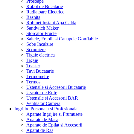
Prosoape
Robot de Bucatarie
Radiatoare Electrice
Rasnita
Robinet Instant Apa Calda
Sandwich Maker
Storcator Fructe
Saltele, Fotolii si Canapele Gonflabile
Sobe Incalzire
Scrumiere
Tigaie electrica
Tigaie
Toaster
Tavi Bucatarie
Termometre
Termos
Ustensile si Accesorii Bucatarie
Uscator de Rufe
Ustensile si Accesorii BAR
Ventilator Camera
Ingrijire Personala si Profesionala
Aparate Ingrijire si Frumusete
Aparate de Masaj
Aparate de Epilat si Accesorii
Aparat de Ras