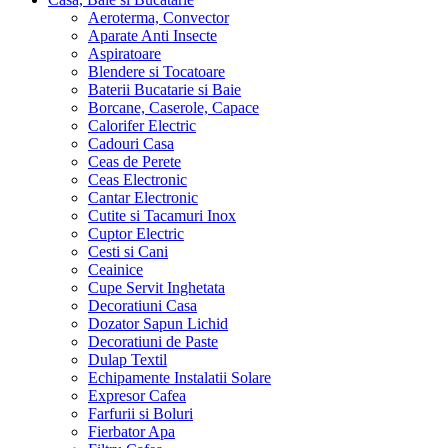
Aeroterma, Convector
Aparate Anti Insecte
Aspiratoare
Blendere si Tocatoare
Baterii Bucatarie si Baie
Borcane, Caserole, Capace
Calorifer Electric
Cadouri Casa
Ceas de Perete
Ceas Electronic
Cantar Electronic
Cutite si Tacamuri Inox
Cuptor Electric
Cesti si Cani
Ceainice
Cupe Servit Inghetata
Decoratiuni Casa
Dozator Sapun Lichid
Decoratiuni de Paste
Dulap Textil
Echipamente Instalatii Solare
Expresor Cafea
Farfurii si Boluri
Fierbator Apa