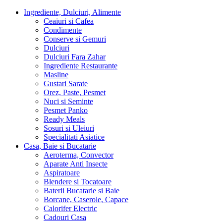
Ingrediente, Dulciuri, Alimente
Ceaiuri si Cafea
Condimente
Conserve si Gemuri
Dulciuri
Dulciuri Fara Zahar
Ingrediente Restaurante
Masline
Gustari Sarate
Orez, Paste, Pesmet
Nuci si Seminte
Pesmet Panko
Ready Meals
Sosuri si Uleiuri
Specialitati Asiatice
Casa, Baie si Bucatarie
Aeroterma, Convector
Aparate Anti Insecte
Aspiratoare
Blendere si Tocatoare
Baterii Bucatarie si Baie
Borcane, Caserole, Capace
Calorifer Electric
Cadouri Casa