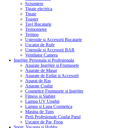
Scrumiere
Tigaie electrica
Tigaie
Toaster
Tavi Bucatarie
Termometre
Termos
Ustensile si Accesorii Bucatarie
Uscator de Rufe
Ustensile si Accesorii BAR
Ventilator Camera
Ingrijire Personala si Profesionala
Aparate Ingrijire si Frumusete
Aparate de Masaj
Aparate de Epilat si Accesorii
Aparat de Ras
Aparate Coafat
Cosmetice Frumusete si Ingrijire
Fitness si Slabire
Lampa UV Unghii
Lampa si Lupa Cosmetica
Masina de Tuns
Perii Profesionale Coafat Parul
Uscator de Par, Feon
Sport, Vacanta si Hobby