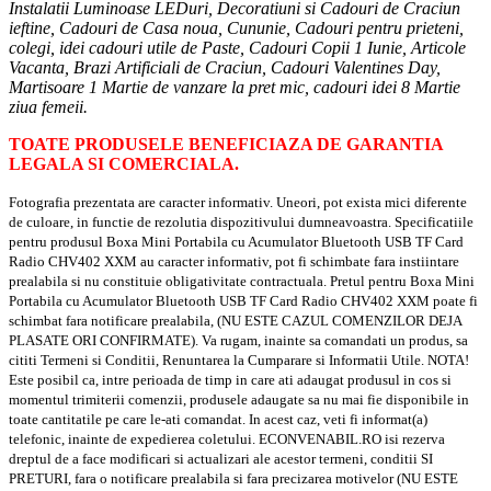
Instalatii Luminoase LEDuri, Decoratiuni si Cadouri de Craciun
ieftine, Cadouri de Casa noua, Cununie, Cadouri pentru prieteni,
colegi, idei cadouri utile de Paste, Cadouri Copii 1 Iunie, Articole
Vacanta, Brazi Artificiali de Craciun, Cadouri Valentines Day,
Martisoare 1 Martie de vanzare la pret mic, cadouri idei 8 Martie
ziua femeii.
TOATE PRODUSELE BENEFICIAZA DE GARANTIA
LEGALA SI COMERCIALA.
Fotografia prezentata are caracter informativ. Uneori, pot exista mici diferente
de culoare, in functie de rezolutia dispozitivului dumneavoastra. Specificatiile
pentru produsul Boxa Mini Portabila cu Acumulator Bluetooth USB TF Card
Radio CHV402 XXM au caracter informativ, pot fi schimbate fara instiintare
prealabila si nu constituie obligativitate contractuala. Pretul pentru Boxa Mini
Portabila cu Acumulator Bluetooth USB TF Card Radio CHV402 XXM poate fi
schimbat fara notificare prealabila, (NU ESTE CAZUL COMENZILOR DEJA
PLASATE ORI CONFIRMATE). Va rugam, inainte sa comandati un produs, sa
cititi Termeni si Conditii, Renuntarea la Cumparare si Informatii Utile. NOTA!
Este posibil ca, intre perioada de timp in care ati adaugat produsul in cos si
momentul trimiterii comenzii, produsele adaugate sa nu mai fie disponibile in
toate cantitatile pe care le-ati comandat. In acest caz, veti fi informat(a)
telefonic, inainte de expedierea coletului. ECONVENABIL.RO isi rezerva
dreptul de a face modificari si actualizari ale acestor termeni, conditii SI
PRETURI, fara o notificare prealabila si fara precizarea motivelor (NU ESTE