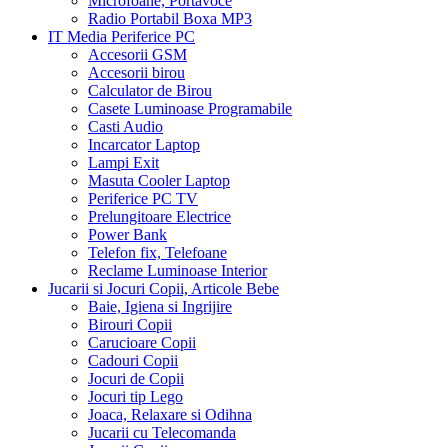
Microfoane, Portavoce
Radio Portabil Boxa MP3
IT Media Periferice PC
Accesorii GSM
Accesorii birou
Calculator de Birou
Casete Luminoase Programabile
Casti Audio
Incarcator Laptop
Lampi Exit
Masuta Cooler Laptop
Periferice PC TV
Prelungitoare Electrice
Power Bank
Telefon fix, Telefoane
Reclame Luminoase Interior
Jucarii si Jocuri Copii, Articole Bebe
Baie, Igiena si Ingrijire
Birouri Copii
Carucioare Copii
Cadouri Copii
Jocuri de Copii
Jocuri tip Lego
Joaca, Relaxare si Odihna
Jucarii cu Telecomanda