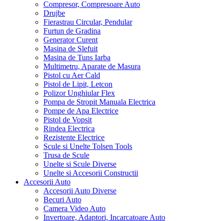
Compresor, Compresoare Auto
Drujbe
Fierastrau Circular, Pendular
Furtun de Gradina
Generator Curent
Masina de Slefuit
Masina de Tuns Iarba
Multimetru, Aparate de Masura
Pistol cu Aer Cald
Pistol de Lipit, Letcon
Polizor Unghiular Flex
Pompa de Stropit Manuala Electrica
Pompe de Apa Electrice
Pistol de Vopsit
Rindea Electrica
Rezistente Electrice
Scule si Unelte Tolsen Tools
Trusa de Scule
Unelte si Scule Diverse
Unelte si Accesorii Constructii
Accesorii Auto
Accesorii Auto Diverse
Becuri Auto
Camera Video Auto
Invertoare, Adaptori, Incarcatoare Auto