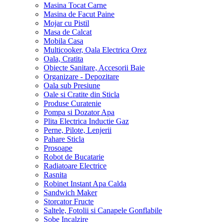
Masina Tocat Carne
Masina de Facut Paine
Mojar cu Pistil
Masa de Calcat
Mobila Casa
Multicooker, Oala Electrica Orez
Oala, Cratita
Obiecte Sanitare, Accesorii Baie
Organizare - Depozitare
Oala sub Presiune
Oale si Cratite din Sticla
Produse Curatenie
Pompa si Dozator Apa
Plita Electrica Inductie Gaz
Perne, Pilote, Lenjerii
Pahare Sticla
Prosoape
Robot de Bucatarie
Radiatoare Electrice
Rasnita
Robinet Instant Apa Calda
Sandwich Maker
Storcator Fructe
Saltele, Fotolii si Canapele Gonflabile
Sobe Incalzire