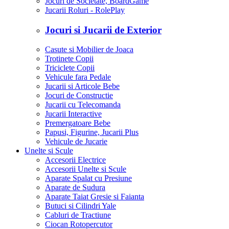
Jocuri de Societate, BoardGame
Jucarii Roluri - RolePlay
Jocuri si Jucarii de Exterior
Casute si Mobilier de Joaca
Trotinete Copii
Triciclete Copii
Vehicule fara Pedale
Jucarii si Articole Bebe
Jocuri de Constructie
Jucarii cu Telecomanda
Jucarii Interactive
Premergatoare Bebe
Papusi, Figurine, Jucarii Plus
Vehicule de Jucarie
Unelte si Scule
Accesorii Electrice
Accesorii Unelte si Scule
Aparate Spalat cu Presiune
Aparate de Sudura
Aparate Taiat Gresie si Faianta
Butuci si Cilindri Yale
Cabluri de Tractiune
Ciocan Rotopercutor