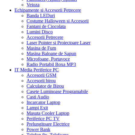
Veioza
Echipamente si Accesorii Petrecere
Banda LEDuri
Costume Halloween si Accesorii
Fantani de Ciocolata
Lumini Disco
Accesorii Petrecere
Laser Pointer si Proiectoare Laser
Masina de Fum
Masina Baloane de Sapun
Microfoane, Portavoce
Radio Portabil Boxa MP3
IT Media Periferice PC
Accesorii GSM
Accesorii birou
Calculator de Birou
Casete Luminoase Programabile
Casti Audio
Incarcator Laptop
Lampi Exit
Masuta Cooler Laptop
Periferice PC TV
Prelungitoare Electrice
Power Bank
Telefon fix, Telefoane