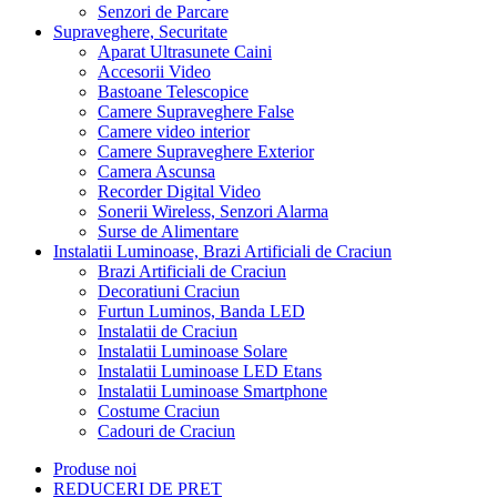
Senzori de Parcare
Supraveghere, Securitate
Aparat Ultrasunete Caini
Accesorii Video
Bastoane Telescopice
Camere Supraveghere False
Camere video interior
Camere Supraveghere Exterior
Camera Ascunsa
Recorder Digital Video
Sonerii Wireless, Senzori Alarma
Surse de Alimentare
Instalatii Luminoase, Brazi Artificiali de Craciun
Brazi Artificiali de Craciun
Decoratiuni Craciun
Furtun Luminos, Banda LED
Instalatii de Craciun
Instalatii Luminoase Solare
Instalatii Luminoase LED Etans
Instalatii Luminoase Smartphone
Costume Craciun
Cadouri de Craciun
Produse noi
REDUCERI DE PRET