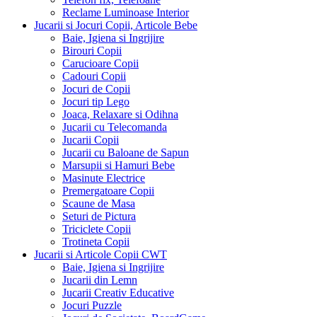
Reclame Luminoase Interior
Jucarii si Jocuri Copii, Articole Bebe
Baie, Igiena si Ingrijire
Birouri Copii
Carucioare Copii
Cadouri Copii
Jocuri de Copii
Jocuri tip Lego
Joaca, Relaxare si Odihna
Jucarii cu Telecomanda
Jucarii Copii
Jucarii cu Baloane de Sapun
Marsupii si Hamuri Bebe
Masinute Electrice
Premergatoare Copii
Scaune de Masa
Seturi de Pictura
Triciclete Copii
Trotineta Copii
Jucarii si Articole Copii CWT
Baie, Igiena si Ingrijire
Jucarii din Lemn
Jucarii Creativ Educative
Jocuri Puzzle