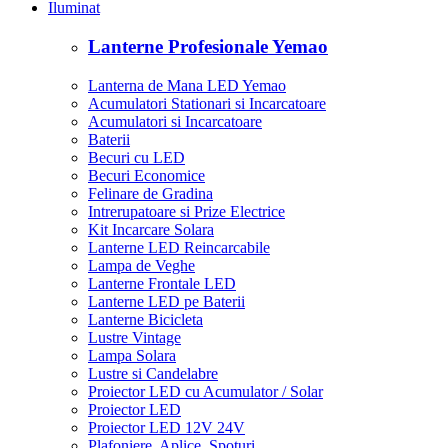
Iluminat
Lanterne Profesionale Yemao
Lanterna de Mana LED Yemao
Acumulatori Stationari si Incarcatoare
Acumulatori si Incarcatoare
Baterii
Becuri cu LED
Becuri Economice
Felinare de Gradina
Intrerupatoare si Prize Electrice
Kit Incarcare Solara
Lanterne LED Reincarcabile
Lampa de Veghe
Lanterne Frontale LED
Lanterne LED pe Baterii
Lanterne Bicicleta
Lustre Vintage
Lampa Solara
Lustre si Candelabre
Proiector LED cu Acumulator / Solar
Proiector LED
Proiector LED 12V 24V
Plafoniere, Aplice, Spoturi