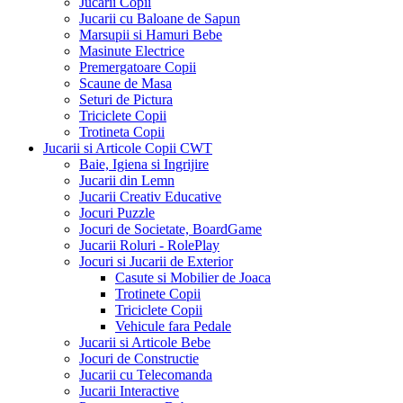
Jucarii Copii
Jucarii cu Baloane de Sapun
Marsupii si Hamuri Bebe
Masinute Electrice
Premergatoare Copii
Scaune de Masa
Seturi de Pictura
Triciclete Copii
Trotineta Copii
Jucarii si Articole Copii CWT
Baie, Igiena si Ingrijire
Jucarii din Lemn
Jucarii Creativ Educative
Jocuri Puzzle
Jocuri de Societate, BoardGame
Jucarii Roluri - RolePlay
Jocuri si Jucarii de Exterior
Casute si Mobilier de Joaca
Trotinete Copii
Triciclete Copii
Vehicule fara Pedale
Jucarii si Articole Bebe
Jocuri de Constructie
Jucarii cu Telecomanda
Jucarii Interactive