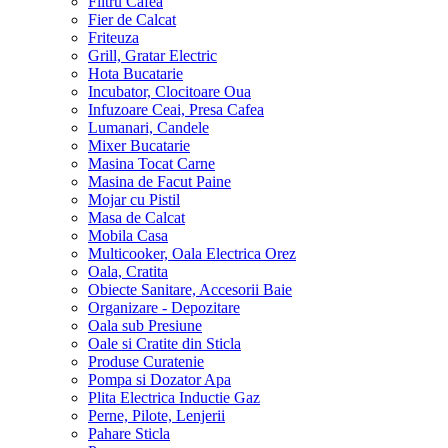
Filtru Cafea
Fier de Calcat
Friteuza
Grill, Gratar Electric
Hota Bucatarie
Incubator, Clocitoare Oua
Infuzoare Ceai, Presa Cafea
Lumanari, Candele
Mixer Bucatarie
Masina Tocat Carne
Masina de Facut Paine
Mojar cu Pistil
Masa de Calcat
Mobila Casa
Multicooker, Oala Electrica Orez
Oala, Cratita
Obiecte Sanitare, Accesorii Baie
Organizare - Depozitare
Oala sub Presiune
Oale si Cratite din Sticla
Produse Curatenie
Pompa si Dozator Apa
Plita Electrica Inductie Gaz
Perne, Pilote, Lenjerii
Pahare Sticla