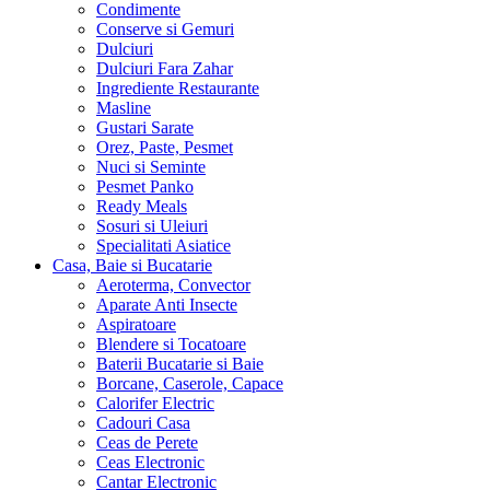
Condimente
Conserve si Gemuri
Dulciuri
Dulciuri Fara Zahar
Ingrediente Restaurante
Masline
Gustari Sarate
Orez, Paste, Pesmet
Nuci si Seminte
Pesmet Panko
Ready Meals
Sosuri si Uleiuri
Specialitati Asiatice
Casa, Baie si Bucatarie
Aeroterma, Convector
Aparate Anti Insecte
Aspiratoare
Blendere si Tocatoare
Baterii Bucatarie si Baie
Borcane, Caserole, Capace
Calorifer Electric
Cadouri Casa
Ceas de Perete
Ceas Electronic
Cantar Electronic