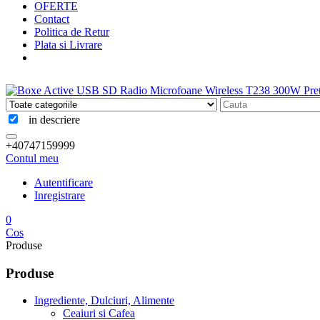
OFERTE
Contact
Politica de Retur
Plata si Livrare
in descriere
+40747159999
Contul meu
Autentificare
Inregistrare
0
Cos
Produse
Produse
Ingrediente, Dulciuri, Alimente
Ceaiuri si Cafea