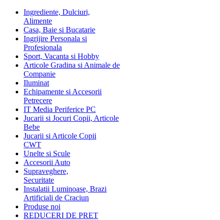
Ingrediente, Dulciuri,
Alimente
Casa, Baie si Bucatarie
Ingrijire Personala si
Profesionala
Sport, Vacanta si Hobby
Articole Gradina si Animale de
Companie
Iluminat
Echipamente si Accesorii
Petrecere
IT Media Periferice PC
Jucarii si Jocuri Copii, Articole
Bebe
Jucarii si Articole Copii
CWT
Unelte si Scule
Accesorii Auto
Supraveghere,
Securitate
Instalatii Luminoase, Brazi
Artificiali de Craciun
Produse noi
REDUCERI DE PRET