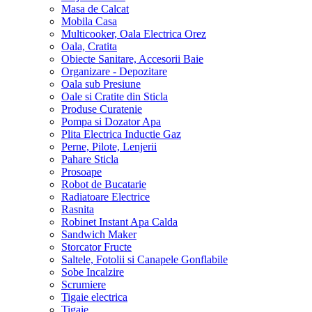
Masa de Calcat
Mobila Casa
Multicooker, Oala Electrica Orez
Oala, Cratita
Obiecte Sanitare, Accesorii Baie
Organizare - Depozitare
Oala sub Presiune
Oale si Cratite din Sticla
Produse Curatenie
Pompa si Dozator Apa
Plita Electrica Inductie Gaz
Perne, Pilote, Lenjerii
Pahare Sticla
Prosoape
Robot de Bucatarie
Radiatoare Electrice
Rasnita
Robinet Instant Apa Calda
Sandwich Maker
Storcator Fructe
Saltele, Fotolii si Canapele Gonflabile
Sobe Incalzire
Scrumiere
Tigaie electrica
Tigaie