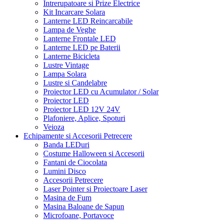
Intrerupatoare si Prize Electrice
Kit Incarcare Solara
Lanterne LED Reincarcabile
Lampa de Veghe
Lanterne Frontale LED
Lanterne LED pe Baterii
Lanterne Bicicleta
Lustre Vintage
Lampa Solara
Lustre si Candelabre
Proiector LED cu Acumulator / Solar
Proiector LED
Proiector LED 12V 24V
Plafoniere, Aplice, Spoturi
Veioza
Echipamente si Accesorii Petrecere
Banda LEDuri
Costume Halloween si Accesorii
Fantani de Ciocolata
Lumini Disco
Accesorii Petrecere
Laser Pointer si Proiectoare Laser
Masina de Fum
Masina Baloane de Sapun
Microfoane, Portavoce