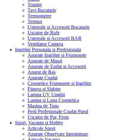
Toaster
Tavi Bucatarie
Termometre
Termos
Ustensile si Accesorii Bucatarie
Uscator de Rufe
Ustensile si Accesorii BAR
Ventilator Camera
Ingrijire Personala si Profesionala
Aparate Ingrijire si Frumusete
Aparate de Masaj
Aparate de Epilat si Accesorii
Aparat de Ras
Aparate Coafat
Cosmetice Frumusete si Ingrijire
Fitness si Slabire
Lampa UV Unghii
Lampa si Lupa Cosmetica
Masina de Tuns
Perii Profesionale Coafat Parul
Uscator de Par, Feon
Sport, Vacanta si Hobby
Articole Sport
Aparate Observare Inregistrare
Articole Vacanta