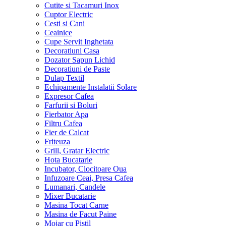
Cutite si Tacamuri Inox
Cuptor Electric
Cesti si Cani
Ceainice
Cupe Servit Inghetata
Decoratiuni Casa
Dozator Sapun Lichid
Decoratiuni de Paste
Dulap Textil
Echipamente Instalatii Solare
Expresor Cafea
Farfurii si Boluri
Fierbator Apa
Filtru Cafea
Fier de Calcat
Friteuza
Grill, Gratar Electric
Hota Bucatarie
Incubator, Clocitoare Oua
Infuzoare Ceai, Presa Cafea
Lumanari, Candele
Mixer Bucatarie
Masina Tocat Carne
Masina de Facut Paine
Mojar cu Pistil