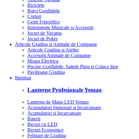
Biciclete
Barci Gonflabile
Corturi
Genti Frigorifice
Instrumente Muzicale si Accesorii
Jocuri de Vacanta
Jocuri de Poker
Articole Gradina si Animale de Companie
Articole Gradina si Atelier
Accesorii Animale de Companie
Moara Electrica
Piscine Gonflabile, Saltele Plaja si Colace Inot
Pavilioane Gradina
Iluminat
Lanterne Profesionale Yemao
Lanterna de Mana LED Yemao
Acumulatori Stationari si Incarcatoare
Acumulatori si Incarcatoare
Baterii
Becuri cu LED
Becuri Economice
Felinare de Gradina