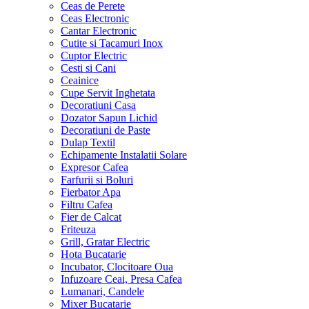
Ceas de Perete
Ceas Electronic
Cantar Electronic
Cutite si Tacamuri Inox
Cuptor Electric
Cesti si Cani
Ceainice
Cupe Servit Inghetata
Decoratiuni Casa
Dozator Sapun Lichid
Decoratiuni de Paste
Dulap Textil
Echipamente Instalatii Solare
Expresor Cafea
Farfurii si Boluri
Fierbator Apa
Filtru Cafea
Fier de Calcat
Friteuza
Grill, Gratar Electric
Hota Bucatarie
Incubator, Clocitoare Oua
Infuzoare Ceai, Presa Cafea
Lumanari, Candele
Mixer Bucatarie