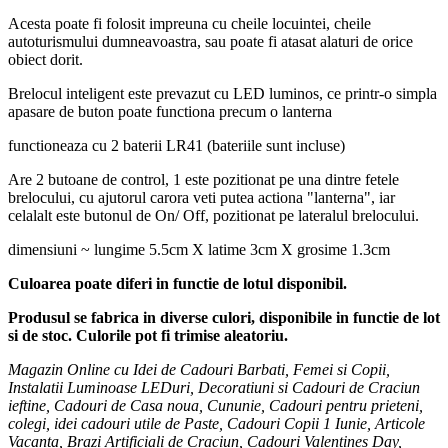
Acesta poate fi folosit impreuna cu cheile locuintei, cheile
autoturismului dumneavoastra, sau poate fi atasat alaturi de orice
obiect dorit.
Brelocul inteligent este prevazut cu LED luminos, ce printr-o simpla
apasare de buton poate functiona precum o lanterna
functioneaza cu 2 baterii LR41 (bateriile sunt incluse)
Are 2 butoane de control, 1 este pozitionat pe una dintre fetele
brelocului, cu ajutorul carora veti putea actiona "lanterna", iar
celalalt este butonul de On/ Off, pozitionat pe lateralul brelocului.
dimensiuni ~ lungime 5.5cm X latime 3cm X grosime 1.3cm
Culoarea poate diferi in functie de lotul disponibil.
Produsul se fabrica in diverse culori, disponibile in functie de lot
si de stoc. Culorile pot fi trimise aleatoriu.
Magazin Online cu Idei de Cadouri Barbati, Femei si Copii,
Instalatii Luminoase LEDuri, Decoratiuni si Cadouri de Craciun
ieftine, Cadouri de Casa noua, Cununie, Cadouri pentru prieteni,
colegi, idei cadouri utile de Paste, Cadouri Copii 1 Iunie, Articole
Vacanta, Brazi Artificiali de Craciun, Cadouri Valentines Day,