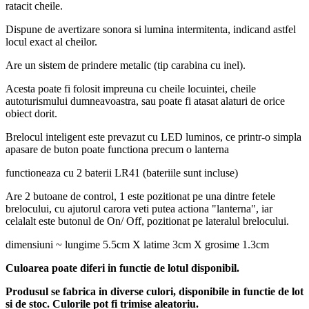
ratacit cheile.
Dispune de avertizare sonora si lumina intermitenta, indicand astfel
locul exact al cheilor.
Are un sistem de prindere metalic (tip carabina cu inel).
Acesta poate fi folosit impreuna cu cheile locuintei, cheile
autoturismului dumneavoastra, sau poate fi atasat alaturi de orice
obiect dorit.
Brelocul inteligent este prevazut cu LED luminos, ce printr-o simpla
apasare de buton poate functiona precum o lanterna
functioneaza cu 2 baterii LR41 (bateriile sunt incluse)
Are 2 butoane de control, 1 este pozitionat pe una dintre fetele
brelocului, cu ajutorul carora veti putea actiona "lanterna", iar
celalalt este butonul de On/ Off, pozitionat pe lateralul brelocului.
dimensiuni ~ lungime 5.5cm X latime 3cm X grosime 1.3cm
Culoarea poate diferi in functie de lotul disponibil.
Produsul se fabrica in diverse culori, disponibile in functie de lot
si de stoc. Culorile pot fi trimise aleatoriu.