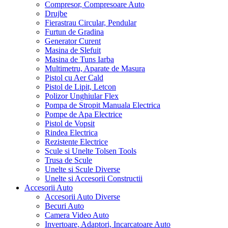
Compresor, Compresoare Auto
Drujbe
Fierastrau Circular, Pendular
Furtun de Gradina
Generator Curent
Masina de Slefuit
Masina de Tuns Iarba
Multimetru, Aparate de Masura
Pistol cu Aer Cald
Pistol de Lipit, Letcon
Polizor Unghiular Flex
Pompa de Stropit Manuala Electrica
Pompe de Apa Electrice
Pistol de Vopsit
Rindea Electrica
Rezistente Electrice
Scule si Unelte Tolsen Tools
Trusa de Scule
Unelte si Scule Diverse
Unelte si Accesorii Constructii
Accesorii Auto
Accesorii Auto Diverse
Becuri Auto
Camera Video Auto
Invertoare, Adaptori, Incarcatoare Auto