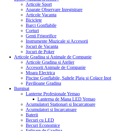
Articole Sport
Aparate Observare Inregistrare
Articole Vacanta
Biciclete
Barci Gonflabile
Corturi
Genti Frigorifice
Instrumente Muzicale si Accesorii
Jocuri de Vacanta
Jocuri de Poker
Articole Gradina si Animale de Companie
Articole Gradina si Atelier
Accesorii Animale de Companie
Moara Electrica
Piscine Gonflabile, Saltele Plaja si Colace Inot
Pavilioane Gradina
Iluminat
Lanterne Profesionale Yemao
Lanterna de Mana LED Yemao
Acumulatori Stationari si Incarcatoare
Acumulatori si Incarcatoare
Baterii
Becuri cu LED
Becuri Economice
Felinare de Gradina