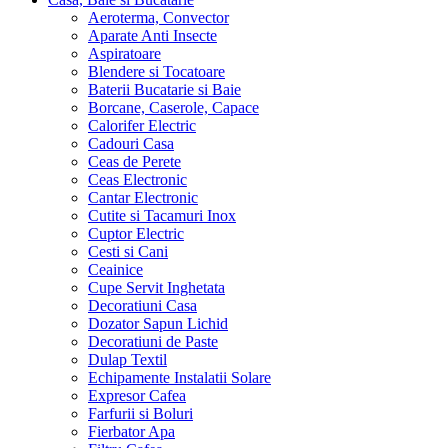
Aeroterma, Convector
Aparate Anti Insecte
Aspiratoare
Blendere si Tocatoare
Baterii Bucatarie si Baie
Borcane, Caserole, Capace
Calorifer Electric
Cadouri Casa
Ceas de Perete
Ceas Electronic
Cantar Electronic
Cutite si Tacamuri Inox
Cuptor Electric
Cesti si Cani
Ceainice
Cupe Servit Inghetata
Decoratiuni Casa
Dozator Sapun Lichid
Decoratiuni de Paste
Dulap Textil
Echipamente Instalatii Solare
Expresor Cafea
Farfurii si Boluri
Fierbator Apa