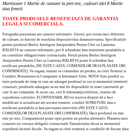
Martisoare 1 Martie de vanzare la pret mic, cadouri idei 8 Martie
ziua femeii.
TOATE PRODUSELE BENEFICIAZA DE GARANTIA
LEGALA SI COMERCIALA.
Fotografia prezentata are caracter informativ. Uneori, pot exista mici diferente
de culoare, in functie de rezolutia dispozitivului dumneavoastra. Specificatiile
pentru produsul Breloc Inteligent Antipierdere Pentru Chei cu Lanterna
BXLKF10 au caracter informativ, pot fi schimbate fara instiintare prealabila si
nu constituie obligativitate contractuala. Pretul pentru Breloc Inteligent
Antipierdere Pentru Chei cu Lanterna BXLKF10 poate fi schimbat fara
notificare prealabila, (NU ESTE CAZUL COMENZILOR DEJA PLASATE ORI
CONFIRMATE). Va rugam, inainte sa comandati un produs, sa cititi Termeni si
Conditii, Renuntarea la Cumparare si Informatii Utile. NOTA! Este posibil ca,
intre perioada de timp in care ati adaugat produsul in cos si momentul trimiterii
comenzii, produsele adaugate sa nu mai fie disponibile in toate cantitatile pe
care le-ati comandat. In acest caz, veti fi informat(a) telefonic, inainte de
expedierea coletului. ECONVENABIL.RO isi rezerva dreptul de a face
modificari si actualizari ale acestor termeni, conditii SI PRETURI, fara o
notificare prealabila si fara precizarea motivelor (NU ESTE CAZUL
COMENZILOR DEJA PLASATE ORI CONFIRMATE). Daca produsul nu mai
este pe stoc, Cumparatorul poate opta pentru un produs alternativ. Plasarea unei
comenzi nu creeaza obligatii contractuale Vanzatorului decat in momentul
expedierii facturii fiscale. Va rugam sa cititi termenii si conditiile de fiecare data