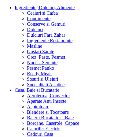
Ingrediente, Dulciuri, Alimente
Ceaiuri si Cafea
Condimente
Conserve si Gemuri
Dulciuri
Dulciuri Fara Zahar
Ingrediente Restaurante
Masline
Gustari Sarate
Orez, Paste, Pesmet
Nuci si Seminte
Pesmet Panko
Ready Meals
Sosuri si Uleiuri
Specialitati Asiatice
Casa, Baie si Bucatarie
Aeroterma, Convector
Aparate Anti Insecte
Aspiratoare
Blendere si Tocatoare
Baterii Bucatarie si Baie
Borcane, Caserole, Capace
Calorifer Electric
Cadouri Casa