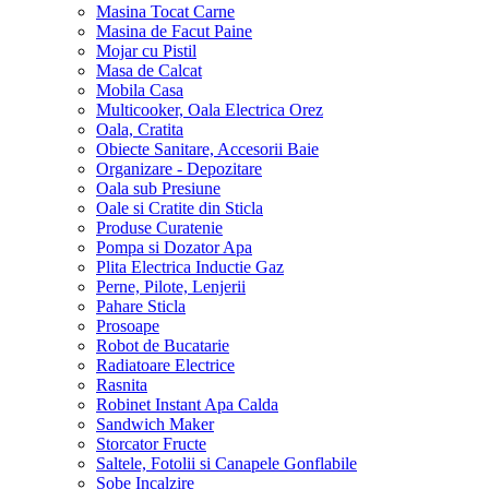
Masina Tocat Carne
Masina de Facut Paine
Mojar cu Pistil
Masa de Calcat
Mobila Casa
Multicooker, Oala Electrica Orez
Oala, Cratita
Obiecte Sanitare, Accesorii Baie
Organizare - Depozitare
Oala sub Presiune
Oale si Cratite din Sticla
Produse Curatenie
Pompa si Dozator Apa
Plita Electrica Inductie Gaz
Perne, Pilote, Lenjerii
Pahare Sticla
Prosoape
Robot de Bucatarie
Radiatoare Electrice
Rasnita
Robinet Instant Apa Calda
Sandwich Maker
Storcator Fructe
Saltele, Fotolii si Canapele Gonflabile
Sobe Incalzire