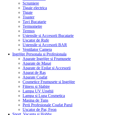
Scrumiere
Tigaie electrica
Tigaie
Toaster
Tavi Bucatarie
Termometre
Termos
Ustensile si Accesorii Bucatarie
Uscator de Rufe
Ustensile si Accesorii BAR
Ventilator Camera
Ingrijire Personala si Profesionala
Aparate Ingrijire si Frumusete
Aparate de Masaj
Aparate de Epilat si Accesorii
Aparat de Ras
Aparate Coafat
Cosmetice Frumusete si Ingrijire
Fitness si Slabire
Lampa UV Unghii
Lampa si Lupa Cosmetica
Masina de Tuns
Perii Profesionale Coafat Parul
Uscator de Par, Feon
Sport, Vacanta si Hobby