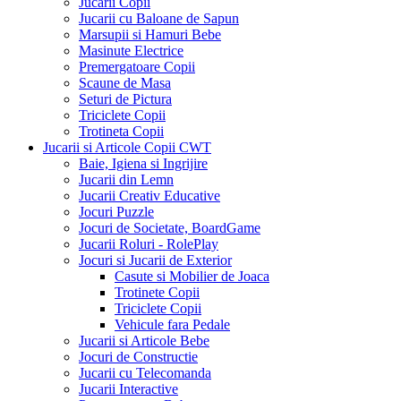
Jucarii Copii
Jucarii cu Baloane de Sapun
Marsupii si Hamuri Bebe
Masinute Electrice
Premergatoare Copii
Scaune de Masa
Seturi de Pictura
Triciclete Copii
Trotineta Copii
Jucarii si Articole Copii CWT
Baie, Igiena si Ingrijire
Jucarii din Lemn
Jucarii Creativ Educative
Jocuri Puzzle
Jocuri de Societate, BoardGame
Jucarii Roluri - RolePlay
Jocuri si Jucarii de Exterior
Casute si Mobilier de Joaca
Trotinete Copii
Triciclete Copii
Vehicule fara Pedale
Jucarii si Articole Bebe
Jocuri de Constructie
Jucarii cu Telecomanda
Jucarii Interactive