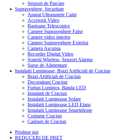
Senzori de Parcare
Supraveghere, Securitate
Aparat Ultrasunete Caini
Accesorii Video
Bastoane Telescopice
Camere Supraveghere False
Camere video interior
Camere Supraveghere Exterior
Camera Ascunsa
Recorder Digital Video
Sonerii Wireless, Senzori Alarma
Surse de Alimentare
Instalatii Luminoase, Brazi Artificiali de Craciun
Brazi Artificiali de Craciun
Decoratiuni Craciun
Furtun Luminos, Banda LED
Instalatii de Craciun
Instalatii Luminoase Solare
Instalatii Luminoase LED Etans
Instalatii Luminoase Smartphone
Costume Craciun
Cadouri de Craciun
Produse noi
REDUCERI DE PRET