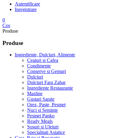
Autentificare
Inregistrare
0
Cos
Produse
Produse
Ingrediente, Dulciuri, Alimente
Ceaiuri si Cafea
Condimente
Conserve si Gemuri
Dulciuri
Dulciuri Fara Zahar
Ingrediente Restaurante
Masline
Gustari Sarate
Orez, Paste, Pesmet
Nuci si Seminte
Pesmet Panko
Ready Meals
Sosuri si Uleiuri
Specialitati Asiatice
Casa, Baie si Bucatarie