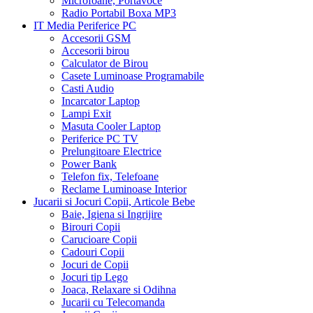
Microfoane, Portavoce
Radio Portabil Boxa MP3
IT Media Periferice PC
Accesorii GSM
Accesorii birou
Calculator de Birou
Casete Luminoase Programabile
Casti Audio
Incarcator Laptop
Lampi Exit
Masuta Cooler Laptop
Periferice PC TV
Prelungitoare Electrice
Power Bank
Telefon fix, Telefoane
Reclame Luminoase Interior
Jucarii si Jocuri Copii, Articole Bebe
Baie, Igiena si Ingrijire
Birouri Copii
Carucioare Copii
Cadouri Copii
Jocuri de Copii
Jocuri tip Lego
Joaca, Relaxare si Odihna
Jucarii cu Telecomanda