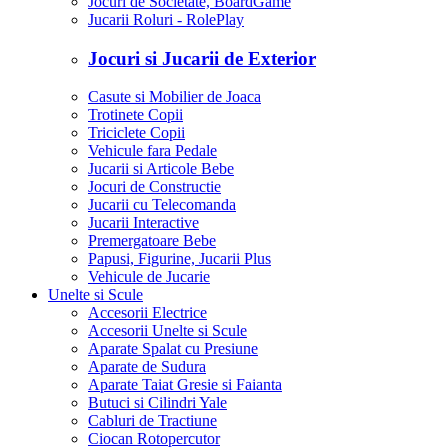
Jocuri de Societate, BoardGame
Jucarii Roluri - RolePlay
Jocuri si Jucarii de Exterior
Casute si Mobilier de Joaca
Trotinete Copii
Triciclete Copii
Vehicule fara Pedale
Jucarii si Articole Bebe
Jocuri de Constructie
Jucarii cu Telecomanda
Jucarii Interactive
Premergatoare Bebe
Papusi, Figurine, Jucarii Plus
Vehicule de Jucarie
Unelte si Scule
Accesorii Electrice
Accesorii Unelte si Scule
Aparate Spalat cu Presiune
Aparate de Sudura
Aparate Taiat Gresie si Faianta
Butuci si Cilindri Yale
Cabluri de Tractiune
Ciocan Rotopercutor