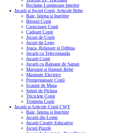
Reclame Luminoase Interior
Jucarii si Jocuri Copii, Articole Bebe
Baie, Igiena si Ingrijire
Birouri Copii
Carucioare Copii
Cadouri Copii
Jocuri de Copii
Jocuri tip Lego
Joaca, Relaxare si Odihna
Jucarii cu Telecomanda
Jucarii Copii
Jucarii cu Baloane de Sapun
Marsupii si Hamuri Bebe
Masinute Electrice
Premergatoare Copii
Scaune de Masa
Seturi de Pictura
Triciclete Copii
Trotineta Copii
Jucarii si Articole Copii CWT
Baie, Igiena si Ingrijire
Jucarii din Lemn
Jucarii Creativ Educative
Jocuri Puzzle