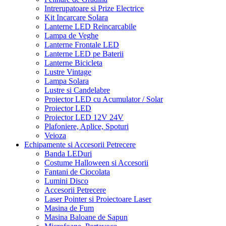
Intrerupatoare si Prize Electrice
Kit Incarcare Solara
Lanterne LED Reincarcabile
Lampa de Veghe
Lanterne Frontale LED
Lanterne LED pe Baterii
Lanterne Bicicleta
Lustre Vintage
Lampa Solara
Lustre si Candelabre
Proiector LED cu Acumulator / Solar
Proiector LED
Proiector LED 12V 24V
Plafoniere, Aplice, Spoturi
Veioza
Echipamente si Accesorii Petrecere
Banda LEDuri
Costume Halloween si Accesorii
Fantani de Ciocolata
Lumini Disco
Accesorii Petrecere
Laser Pointer si Proiectoare Laser
Masina de Fum
Masina Baloane de Sapun