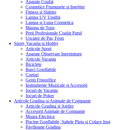
Aparate Coafat
Cosmetice Frumusete si Ingrijire
Fitness si Slabire
Lampa UV Unghii
Lampa si Lupa Cosmetica
Masina de Tuns
Perii Profesionale Coafat Parul
Uscator de Par, Feon
Sport, Vacanta si Hobby
Articole Sport
Aparate Observare Inregistrare
Articole Vacanta
Biciclete
Barci Gonflabile
Corturi
Genti Frigorifice
Instrumente Muzicale si Accesorii
Jocuri de Vacanta
Jocuri de Poker
Articole Gradina si Animale de Companie
Articole Gradina si Atelier
Accesorii Animale de Companie
Moara Electrica
Piscine Gonflabile, Saltele Plaja si Colace Inot
Pavilioane Gradina