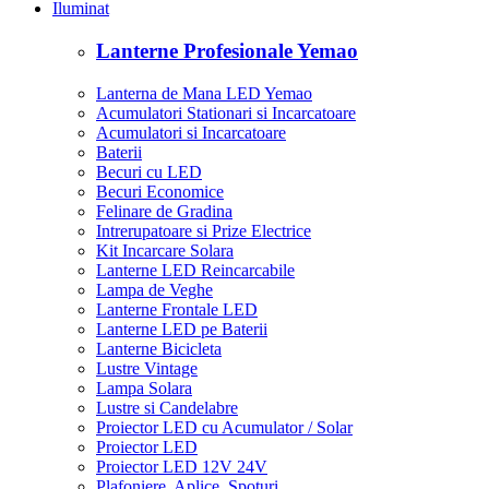
Iluminat
Lanterne Profesionale Yemao
Lanterna de Mana LED Yemao
Acumulatori Stationari si Incarcatoare
Acumulatori si Incarcatoare
Baterii
Becuri cu LED
Becuri Economice
Felinare de Gradina
Intrerupatoare si Prize Electrice
Kit Incarcare Solara
Lanterne LED Reincarcabile
Lampa de Veghe
Lanterne Frontale LED
Lanterne LED pe Baterii
Lanterne Bicicleta
Lustre Vintage
Lampa Solara
Lustre si Candelabre
Proiector LED cu Acumulator / Solar
Proiector LED
Proiector LED 12V 24V
Plafoniere, Aplice, Spoturi