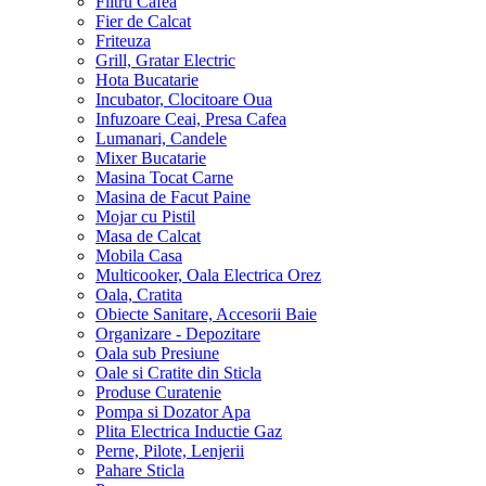
Filtru Cafea
Fier de Calcat
Friteuza
Grill, Gratar Electric
Hota Bucatarie
Incubator, Clocitoare Oua
Infuzoare Ceai, Presa Cafea
Lumanari, Candele
Mixer Bucatarie
Masina Tocat Carne
Masina de Facut Paine
Mojar cu Pistil
Masa de Calcat
Mobila Casa
Multicooker, Oala Electrica Orez
Oala, Cratita
Obiecte Sanitare, Accesorii Baie
Organizare - Depozitare
Oala sub Presiune
Oale si Cratite din Sticla
Produse Curatenie
Pompa si Dozator Apa
Plita Electrica Inductie Gaz
Perne, Pilote, Lenjerii
Pahare Sticla