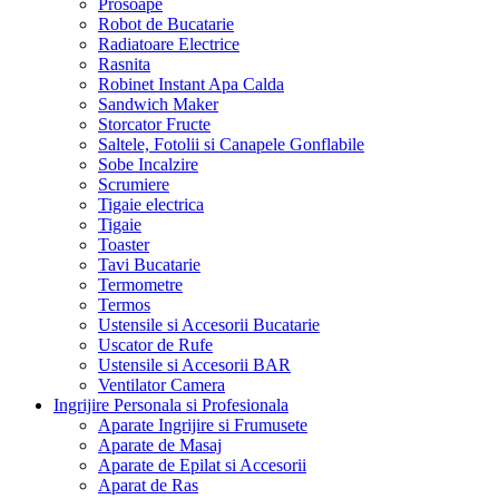
Prosoape
Robot de Bucatarie
Radiatoare Electrice
Rasnita
Robinet Instant Apa Calda
Sandwich Maker
Storcator Fructe
Saltele, Fotolii si Canapele Gonflabile
Sobe Incalzire
Scrumiere
Tigaie electrica
Tigaie
Toaster
Tavi Bucatarie
Termometre
Termos
Ustensile si Accesorii Bucatarie
Uscator de Rufe
Ustensile si Accesorii BAR
Ventilator Camera
Ingrijire Personala si Profesionala
Aparate Ingrijire si Frumusete
Aparate de Masaj
Aparate de Epilat si Accesorii
Aparat de Ras