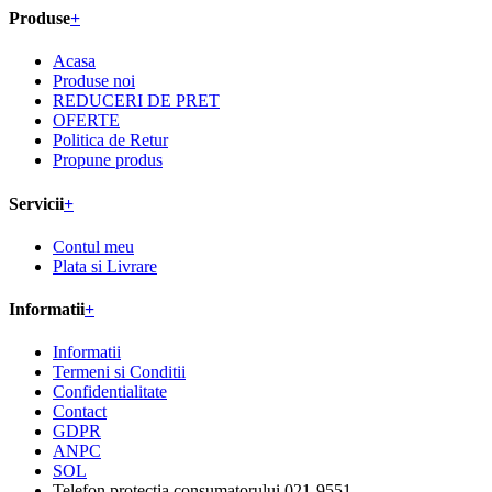
Produse
+
Acasa
Produse noi
REDUCERI DE PRET
OFERTE
Politica de Retur
Propune produs
Servicii
+
Contul meu
Plata si Livrare
Informatii
+
Informatii
Termeni si Conditii
Confidentialitate
Contact
GDPR
ANPC
SOL
Telefon protectia consumatorului 021-9551