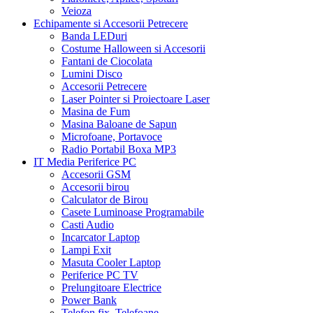
Veioza
Echipamente si Accesorii Petrecere
Banda LEDuri
Costume Halloween si Accesorii
Fantani de Ciocolata
Lumini Disco
Accesorii Petrecere
Laser Pointer si Proiectoare Laser
Masina de Fum
Masina Baloane de Sapun
Microfoane, Portavoce
Radio Portabil Boxa MP3
IT Media Periferice PC
Accesorii GSM
Accesorii birou
Calculator de Birou
Casete Luminoase Programabile
Casti Audio
Incarcator Laptop
Lampi Exit
Masuta Cooler Laptop
Periferice PC TV
Prelungitoare Electrice
Power Bank
Telefon fix, Telefoane