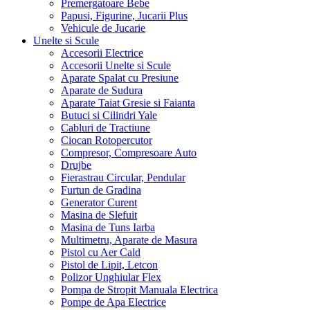
Premergatoare Bebe
Papusi, Figurine, Jucarii Plus
Vehicule de Jucarie
Unelte si Scule
Accesorii Electrice
Accesorii Unelte si Scule
Aparate Spalat cu Presiune
Aparate de Sudura
Aparate Taiat Gresie si Faianta
Butuci si Cilindri Yale
Cabluri de Tractiune
Ciocan Rotopercutor
Compresor, Compresoare Auto
Drujbe
Fierastrau Circular, Pendular
Furtun de Gradina
Generator Curent
Masina de Slefuit
Masina de Tuns Iarba
Multimetru, Aparate de Masura
Pistol cu Aer Cald
Pistol de Lipit, Letcon
Polizor Unghiular Flex
Pompa de Stropit Manuala Electrica
Pompe de Apa Electrice