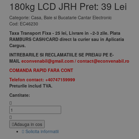
180kg LCD JRH
Pret: 39 Lei
Categorie:
Casa, Baie si Bucatarie Cantar Electronic
Cod:
EC46230
Taxa Transport Fixa - 25 lei, Livrare in ~2-3 zile. Plata
RAMBURS CASH/CARD direct la curier sau in Aplicatia
Cargus.
INTREBARILE SI RECLAMATIILE SE PREIAU PE E-
MAIL
econvenabil@gmail.com
/
contact@econvenabil.r
o
COMANDA RAPID FARA CONT
Telefon contact: +40747159999
Preturile includ TVA.
Cantitate:
Adauga in cos
Solicita informatii