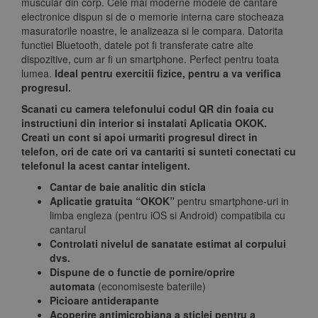
muscular din corp. Cele mai moderne modele de cantare
electronice dispun si de o memorie interna care stocheaza
masuratorile noastre, le analizeaza si le compara. Datorita
functiei Bluetooth, datele pot fi transferate catre alte
dispozitive, cum ar fi un smartphone. Perfect pentru toata
lumea.
Ideal pentru exercitii fizice, pentru a va verifica
progresul.
Scanati cu camera telefonului codul QR din foaia cu
instructiuni din interior si instalati Aplicatia OKOK.
Creati un cont si apoi urmariti progresul direct in
telefon, ori de cate ori va cantariti si sunteti conectati cu
telefonul la acest cantar inteligent.
Cantar de baie analitic din sticla
Aplicatie gratuita “OKOK”
pentru smartphone-uri in
limba engleza (pentru iOS si Android) compatibila cu
cantarul
Controlati nivelul de sanatate estimat al corpului
dvs.
Dispune de o functie de pornire/oprire
automata
(economiseste bateriile)
Picioare antiderapante
Acoperire antimicrobiana a sticlei pentru a