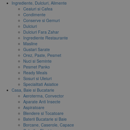
Ingrediente, Dulciuri, Alimente
Ceaiuri si Cafea
Condimente
Conserve si Gemuri
Dulciuri
Dulciuri Fara Zahar
Ingrediente Restaurante
Masline
Gustari Sarate
Orez, Paste, Pesmet
Nuci si Seminte
Pesmet Panko
Ready Meals
Sosuri si Uleiuri
Specialitati Asiatice
Casa, Baie si Bucatarie
Aeroterma, Convector
Aparate Anti Insecte
Aspiratoare
Blendere si Tocatoare
Baterii Bucatarie si Baie
Borcane, Caserole, Capace