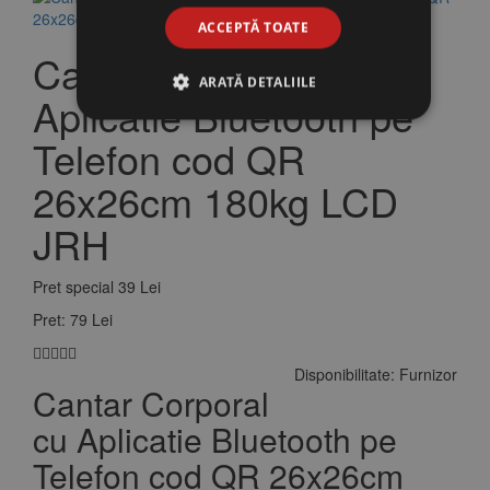
ACCEPTĂ TOATE
Cantar Corporal cu
ARATĂ DETALIILE
Aplicatie Bluetooth pe
Telefon cod QR
26x26cm 180kg LCD
JRH
Pret special
39 Lei
Pret:
79 Lei
Disponibilitate:
Furnizor
Cantar Corporal
cu Aplicatie Bluetooth pe
Telefon cod QR 26x26cm