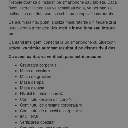
Trebuie doar sa o instalati pe smartphone sau tableta. Daca
faceti exercitii fizice sau va schimbati dieta, va permite sa
estimati cu usurinta cum se schimba compozitia corporala.
De acum inainte, puteti analiza masuratorile din fiecare zi si
puteti vedea greutatea dvs.
medie intr-o luna sau intr-un
an.
Cantarul inteligent, conectat la un smartphone cu Bluetooth
activat,
va trimite automat rezultatul pe dispozitivul dvs.
Cu acest cantar, va verificati parametrii precum:
Greutatea corporala
Masa musculara
Masa de grasime
Masa de apa
Masa osoasa
Nivelul tesutului osos %
Continutul de apa din corp %
Continutul de grasime corporala %
Continutul de muschi al corpului %
IMC - BMI
Verificarea obezitatii
Controlul greutatii normale