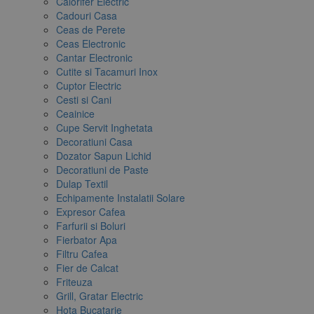
Calorifer Electric
Cadouri Casa
Ceas de Perete
Ceas Electronic
Cantar Electronic
Cutite si Tacamuri Inox
Cuptor Electric
Cesti si Cani
Ceainice
Cupe Servit Inghetata
Decoratiuni Casa
Dozator Sapun Lichid
Decoratiuni de Paste
Dulap Textil
Echipamente Instalatii Solare
Expresor Cafea
Farfurii si Boluri
Fierbator Apa
Filtru Cafea
Fier de Calcat
Friteuza
Grill, Gratar Electric
Hota Bucatarie