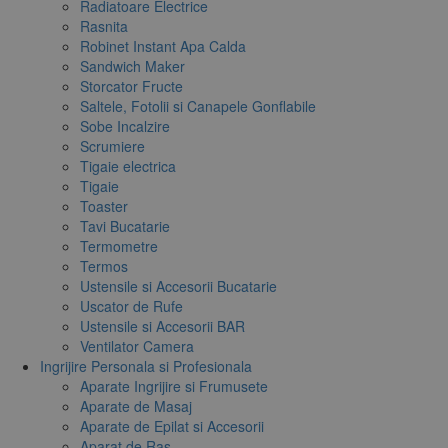
Radiatoare Electrice
Rasnita
Robinet Instant Apa Calda
Sandwich Maker
Storcator Fructe
Saltele, Fotolii si Canapele Gonflabile
Sobe Incalzire
Scrumiere
Tigaie electrica
Tigaie
Toaster
Tavi Bucatarie
Termometre
Termos
Ustensile si Accesorii Bucatarie
Uscator de Rufe
Ustensile si Accesorii BAR
Ventilator Camera
Ingrijire Personala si Profesionala
Aparate Ingrijire si Frumusete
Aparate de Masaj
Aparate de Epilat si Accesorii
Aparat de Ras