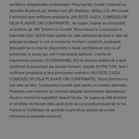
constituie obligativitate contractuala. Pretul pentru Cantar Corporal cu
Aplicatie Bluetooth pe Telefon cod QR 26x26cm 180kg LCD JRH poate
fi schimbat fara notificare prealabila, (NU ESTE CAZUL COMENZILOR
DEJA PLASATE ORI CONFIRMATE). Va rugam, inainte sa comandati
un produs, sa cititi Termeni si Conditii, Renuntarea la Cumparare si
Informatii Utile. NOTA! Este posibil ca, intre perioada de timp in care ati
adaugat produsul in cos si momentul trimiterii comenzii, produsele
adaugate sa nu mai fie disponibile in toate cantitatile pe care le-ati
comandat. In acest caz, veti fi informat(a) telefonic, inainte de
expedierea coletului. ECONVENABIL.RO isi rezerva dreptul de a face
modificari si actualizari ale acestor termeni, conditii SI PRETURI, fara o
notificare prealabila si fara precizarea motivelor (NU ESTE CAZUL
COMENZILOR DEJA PLASATE ORI CONFIRMATE). Daca produsul nu
mai este pe stoc, Cumparatorul poate opta pentru un produs alternativ.
Plasarea unei comenzi nu creeaza obligatii contractuale Vanzatorului
decat in momentul expedierii facturii fiscale. Va rugam sa cititi termenii
si conditiile de fiecare data cand doriti sa cumparati produse de la noi.
Factura si Certificatul de garantie le primiti pe adresa de e-mail
introdusa la plasarea comenzii.