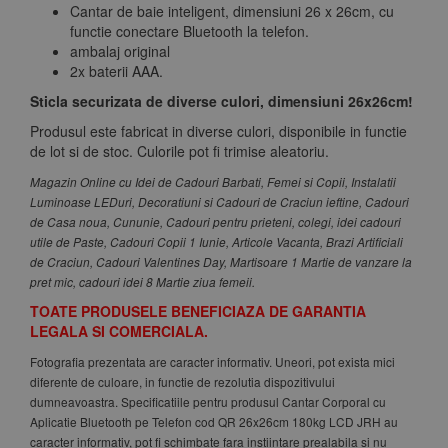
Cantar de baie inteligent, dimensiuni 26 x 26cm, cu
functie conectare Bluetooth la telefon.
ambalaj original
2x baterii AAA.
Sticla securizata de diverse culori, dimensiuni 26x26cm!
Produsul este fabricat in diverse culori, disponibile in functie
de lot si de stoc. Culorile pot fi trimise aleatoriu.
Magazin Online cu Idei de Cadouri Barbati, Femei si Copii, Instalatii
Luminoase LEDuri, Decoratiuni si Cadouri de Craciun ieftine, Cadouri
de Casa noua, Cununie, Cadouri pentru prieteni, colegi, idei cadouri
utile de Paste, Cadouri Copii 1 Iunie, Articole Vacanta, Brazi Artificiali
de Craciun, Cadouri Valentines Day, Martisoare 1 Martie de vanzare la
pret mic, cadouri idei 8 Martie ziua femeii.
TOATE PRODUSELE BENEFICIAZA DE GARANTIA
LEGALA SI COMERCIALA.
Fotografia prezentata are caracter informativ. Uneori, pot exista mici
diferente de culoare, in functie de rezolutia dispozitivului
dumneavoastra. Specificatiile pentru produsul Cantar Corporal cu
Aplicatie Bluetooth pe Telefon cod QR 26x26cm 180kg LCD JRH au
caracter informativ, pot fi schimbate fara instiintare prealabila si nu