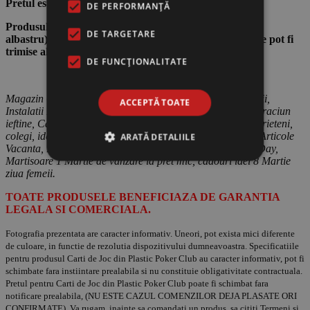
Pretul este pentru un pachet.
DE PERFORMANȚĂ
Produsul poate fi fabricat in diverse culori (rosu si/sau
DE TARGETARE
albastru), disponibile in functie de lot si de stoc. Culorile pot fi
trimise aleatoriu.
DE FUNCŢIONALITATE
Magazin Online cu Idei de Cadouri Barbati, Femei si Copii,
ACCEPTĂ TOATE
Instalatii Luminoase LEDuri, Decoratiuni si Cadouri de Craciun
ieftine, Cadouri de Casa noua, Cununie, Cadouri pentru prieteni,
colegi, idei cadouri utile de Paste, Cadouri Copii 1 Iunie, Articole
ARATĂ DETALIILE
Vacanta, Brazi Artificiali de Craciun, Cadouri Valentines Day,
Martisoare 1 Martie de vanzare la pret mic, cadouri idei 8 Martie
ziua femeii.
TOATE PRODUSELE BENEFICIAZA DE GARANTIA
LEGALA SI COMERCIALA.
Fotografia prezentata are caracter informativ. Uneori, pot exista mici diferente
de culoare, in functie de rezolutia dispozitivului dumneavoastra. Specificatiile
pentru produsul Carti de Joc din Plastic Poker Club au caracter informativ, pot fi
schimbate fara instiintare prealabila si nu constituie obligativitate contractuala.
Pretul pentru Carti de Joc din Plastic Poker Club poate fi schimbat fara
notificare prealabila, (NU ESTE CAZUL COMENZILOR DEJA PLASATE ORI
CONFIRMATE). Va rugam, inainte sa comandati un produs, sa cititi Termeni si