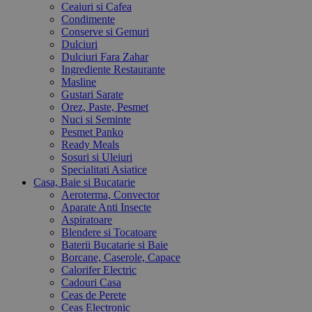
Ceaiuri si Cafea
Condimente
Conserve si Gemuri
Dulciuri
Dulciuri Fara Zahar
Ingrediente Restaurante
Masline
Gustari Sarate
Orez, Paste, Pesmet
Nuci si Seminte
Pesmet Panko
Ready Meals
Sosuri si Uleiuri
Specialitati Asiatice
Casa, Baie si Bucatarie
Aeroterma, Convector
Aparate Anti Insecte
Aspiratoare
Blendere si Tocatoare
Baterii Bucatarie si Baie
Borcane, Caserole, Capace
Calorifer Electric
Cadouri Casa
Ceas de Perete
Ceas Electronic