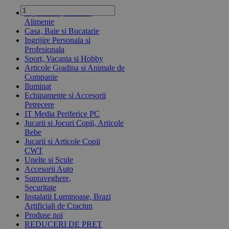
Ingrediente, Dulciuri,
Alimente
Casa, Baie si Bucatarie
Ingrijire Personala si
Profesionala
Sport, Vacanta si Hobby
Articole Gradina si Animale de
Companie
Iluminat
Echipamente si Accesorii
Petrecere
IT Media Periferice PC
Jucarii si Jocuri Copii, Articole
Bebe
Jucarii si Articole Copii
CWT
Unelte si Scule
Accesorii Auto
Supraveghere,
Securitate
Instalatii Luminoase, Brazi
Artificiali de Craciun
Produse noi
REDUCERI DE PRET