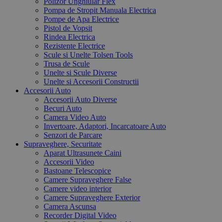
Polizor Unghiular Flex
Pompa de Stropit Manuala Electrica
Pompe de Apa Electrice
Pistol de Vopsit
Rindea Electrica
Rezistente Electrice
Scule si Unelte Tolsen Tools
Trusa de Scule
Unelte si Scule Diverse
Unelte si Accesorii Constructii
Accesorii Auto
Accesorii Auto Diverse
Becuri Auto
Camera Video Auto
Invertoare, Adaptori, Incarcatoare Auto
Senzori de Parcare
Supraveghere, Securitate
Aparat Ultrasunete Caini
Accesorii Video
Bastoane Telescopice
Camere Supraveghere False
Camere video interior
Camere Supraveghere Exterior
Camera Ascunsa
Recorder Digital Video