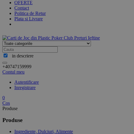
OFERTE
Contact
Politica de Retur
Plata si Livrare
in descriere
+40747159999
Contul meu
Autentificare
Inregistrare
0
Cos
Produse
Produse
Ingrediente, Dulciuri, Alimente