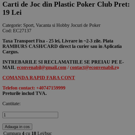
Carti de Joc din Plastic Poker Club
Pret:
19 Lei
Categorie:
Sport, Vacanta si Hobby Jocuri de Poker
Cod:
EC27137
Taxa Transport Fixa - 25 lei, Livrare in ~2-3 zile. Plata
RAMBURS CASH/CARD direct la curier sau in Aplicatia
Cargus.
INTREBARILE SI RECLAMATIILE SE PREIAU PE E-
MAIL
econvenabil@gmail.com
/
contact@econvenabil.r
o
COMANDA RAPID FARA CONT
Telefon contact: +40747159999
Preturile includ TVA.
Cantitate:
Adauga in cos
Cumpara
4
cu
18
Lei/buc