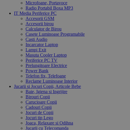
Microfoane, Portavoce
Radio Portabil Boxa MP3
IT Media Periferice PC
Accesorii GSM
Accesorii birou
Calculator de Birou
Casete Luminoase Programabile
Casti Audio
Incarcator Laptop
Lampi Exit
Masuta Cooler Laptop
Periferice PC TV
Prelungitoare Electrice
Power Bank
Telefon fix, Telefoane
Reclame Luminoase Interior
Jucarii si Jocuri Copii, Articole Bebe
Baie, Igiena si Ingrijire
Birouri Copii
Carucioare Copii
Cadouri Copii
Jocuri de Copii
Jocuri tip Lego
Joaca, Relaxare si Odihna
Jucarii cu Telecomanda