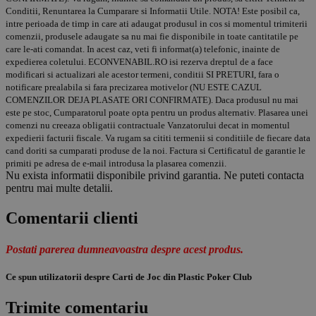
Conditii, Renuntarea la Cumparare si Informatii Utile. NOTA! Este posibil ca,
intre perioada de timp in care ati adaugat produsul in cos si momentul trimiterii
comenzii, produsele adaugate sa nu mai fie disponibile in toate cantitatile pe
care le-ati comandat. In acest caz, veti fi informat(a) telefonic, inainte de
expedierea coletului. ECONVENABIL.RO isi rezerva dreptul de a face
modificari si actualizari ale acestor termeni, conditii SI PRETURI, fara o
notificare prealabila si fara precizarea motivelor (NU ESTE CAZUL
COMENZILOR DEJA PLASATE ORI CONFIRMATE). Daca produsul nu mai
este pe stoc, Cumparatorul poate opta pentru un produs alternativ. Plasarea unei
comenzi nu creeaza obligatii contractuale Vanzatorului decat in momentul
expedierii facturii fiscale. Va rugam sa cititi termenii si conditiile de fiecare data
cand doriti sa cumparati produse de la noi. Factura si Certificatul de garantie le
primiti pe adresa de e-mail introdusa la plasarea comenzii.
Nu exista informatii disponibile privind garantia. Ne puteti contacta
pentru mai multe detalii.
Comentarii clienti
Postati parerea dumneavoastra despre acest produs.
Ce spun utilizatorii despre Carti de Joc din Plastic Poker Club
Trimite comentariu