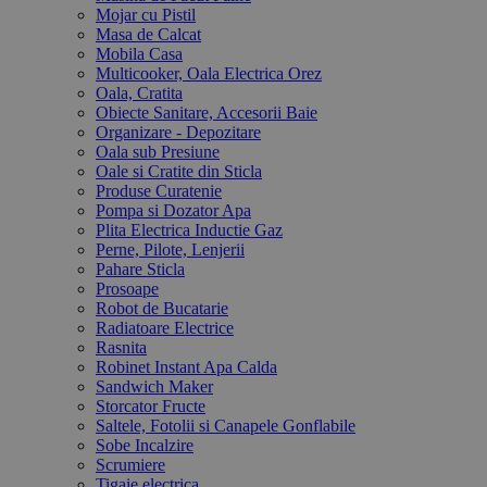
Mojar cu Pistil
Masa de Calcat
Mobila Casa
Multicooker, Oala Electrica Orez
Oala, Cratita
Obiecte Sanitare, Accesorii Baie
Organizare - Depozitare
Oala sub Presiune
Oale si Cratite din Sticla
Produse Curatenie
Pompa si Dozator Apa
Plita Electrica Inductie Gaz
Perne, Pilote, Lenjerii
Pahare Sticla
Prosoape
Robot de Bucatarie
Radiatoare Electrice
Rasnita
Robinet Instant Apa Calda
Sandwich Maker
Storcator Fructe
Saltele, Fotolii si Canapele Gonflabile
Sobe Incalzire
Scrumiere
Tigaie electrica