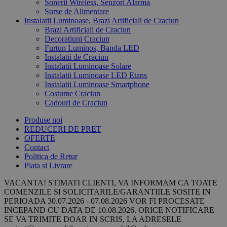
Sonerii Wireless, Senzori Alarma
Surse de Alimentare
Instalatii Luminoase, Brazi Artificiali de Craciun
Brazi Artificiali de Craciun
Decoratiuni Craciun
Furtun Luminos, Banda LED
Instalatii de Craciun
Instalatii Luminoase Solare
Instalatii Luminoase LED Etans
Instalatii Luminoase Smartphone
Costume Craciun
Cadouri de Craciun
Produse noi
REDUCERI DE PRET
OFERTE
Contact
Politica de Retur
Plata si Livrare
VACANTA! STIMATI CLIENTI, VA INFORMAM CA TOATE
COMENZILE SI SOLICITARILE/GARANTIILE SOSITE IN
PERIOADA 30.07.2026 - 07.08.2026 VOR FI PROCESATE
INCEPAND CU DATA DE 10.08.2026. ORICE NOTIFICARE
SE VA TRIMITE DOAR IN SCRIS, LA ADRESELE