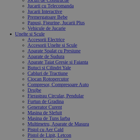
Jocuri de Constructie
Jucarii cu Telecomanda
Jucarii Interactive
Premergatoare Bebe
Papusi, Figurine, Jucarii Plus
Vehicule de Jucarie
Unelte si Scule
Accesorii Electrice
Accesorii Unelte si Scule
Aparate Spalat cu Presiune
Aparate de Sudura
Aparate Taiat Gresie si Faianta
Butuci si Cilindri Yale
Cabluri de Tractiune
Ciocan Rotopercutor
Compresor, Compresoare Auto
Drujbe
Fierastrau Circular, Pendular
Furtun de Gradina
Generator Curent
Masina de Slefuit
Masina de Tuns Iarba
Multimetru, Aparate de Masura
Pistol cu Aer Cald
Pistol de Lipit, Letcon