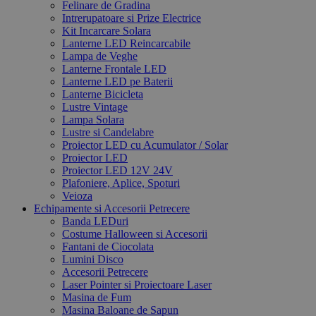
Felinare de Gradina
Intrerupatoare si Prize Electrice
Kit Incarcare Solara
Lanterne LED Reincarcabile
Lampa de Veghe
Lanterne Frontale LED
Lanterne LED pe Baterii
Lanterne Bicicleta
Lustre Vintage
Lampa Solara
Lustre si Candelabre
Proiector LED cu Acumulator / Solar
Proiector LED
Proiector LED 12V 24V
Plafoniere, Aplice, Spoturi
Veioza
Echipamente si Accesorii Petrecere
Banda LEDuri
Costume Halloween si Accesorii
Fantani de Ciocolata
Lumini Disco
Accesorii Petrecere
Laser Pointer si Proiectoare Laser
Masina de Fum
Masina Baloane de Sapun