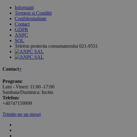
Informatii
Termeni si Conditii
Confidentialitate
Contact
GDPR
ANPC
SOL
Telefon protectia consumatorului 021-9551
Contact
+
Program:
Luni - Vineri: 11:00 -17:00
Sambata/Duminica: Inchis
Telefon:
+40747159999
Trimite-ne un mesaj