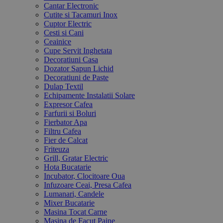
Cantar Electronic
Cutite si Tacamuri Inox
Cuptor Electric
Cesti si Cani
Ceainice
Cupe Servit Inghetata
Decoratiuni Casa
Dozator Sapun Lichid
Decoratiuni de Paste
Dulap Textil
Echipamente Instalatii Solare
Expresor Cafea
Farfurii si Boluri
Fierbator Apa
Filtru Cafea
Fier de Calcat
Friteuza
Grill, Gratar Electric
Hota Bucatarie
Incubator, Clocitoare Oua
Infuzoare Ceai, Presa Cafea
Lumanari, Candele
Mixer Bucatarie
Masina Tocat Carne
Masina de Facut Paine