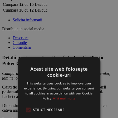
Cumpara
12
cu
15
Lei/buc
Cumpara
30
cu
12
Lei/buc
Solicita informatii
Distribuie in social media
Descriere
Garantie
Comentarii
Detalii pentru produsul Carti de Joc din Plastic
Poker Club
Acest site web folosește
Cumpara Ieftin pentru tine, sau ofera produsul cadou prietenilor,
cookie-uri
familiei ori colegilor.
This website uses cookies to improve user
Carti de Joc 100% din Plastic Poker Club pentru jucatorii
experience. By using our website you consent
pasionati de jocul de poker sau de diverse jocuri de carti.
to all cookies in accordance with our Cookie
Pachet carti de joc de calitate, fabricate din plastic.
Policy.
Află mai multe
Dimensiune cutie: 9x6cm ( Dimensiunile cartilor de joc sunt cu
STRICT NECESARE
cativa mm mai mici)