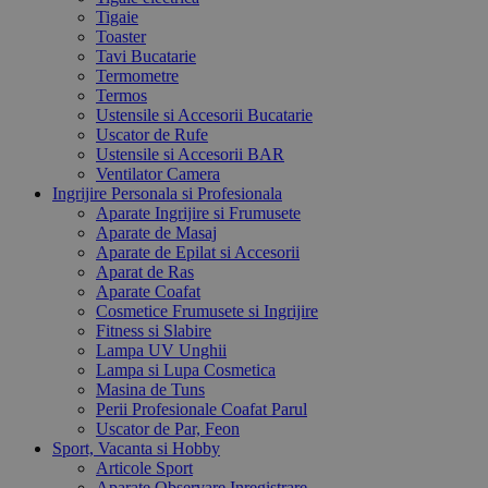
Tigaie
Toaster
Tavi Bucatarie
Termometre
Termos
Ustensile si Accesorii Bucatarie
Uscator de Rufe
Ustensile si Accesorii BAR
Ventilator Camera
Ingrijire Personala si Profesionala
Aparate Ingrijire si Frumusete
Aparate de Masaj
Aparate de Epilat si Accesorii
Aparat de Ras
Aparate Coafat
Cosmetice Frumusete si Ingrijire
Fitness si Slabire
Lampa UV Unghii
Lampa si Lupa Cosmetica
Masina de Tuns
Perii Profesionale Coafat Parul
Uscator de Par, Feon
Sport, Vacanta si Hobby
Articole Sport
Aparate Observare Inregistrare