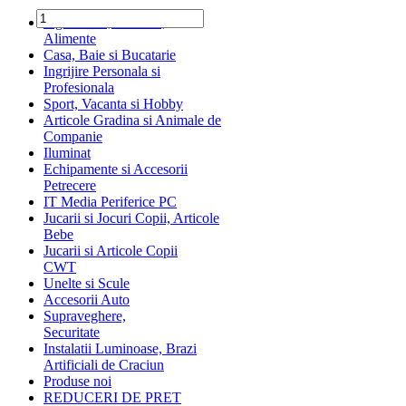
Ingrediente, Dulciuri,
Alimente
Casa, Baie si Bucatarie
Ingrijire Personala si
Profesionala
Sport, Vacanta si Hobby
Articole Gradina si Animale de
Companie
Iluminat
Echipamente si Accesorii
Petrecere
IT Media Periferice PC
Jucarii si Jocuri Copii, Articole
Bebe
Jucarii si Articole Copii
CWT
Unelte si Scule
Accesorii Auto
Supraveghere,
Securitate
Instalatii Luminoase, Brazi
Artificiali de Craciun
Produse noi
REDUCERI DE PRET