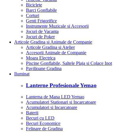
Biciclete
Barci Gonflabile
Corturi
Genti Frigorifice
Instrumente Muzicale si Accesorii
Jocuri de Vacanta
Jocuri de Poker
Articole Gradina si Animale de Companie
Articole Gradina si Atelier
Accesorii Animale de Companie
Moara Electrica
Piscine Gonflabile, Saltele Plaja si Colace Inot
Pavilioane Gradina
Iluminat
Lanterne Profesionale Yemao
Lanterna de Mana LED Yemao
Acumulatori Stationari si Incarcatoare
Acumulatori si Incarcatoare
Baterii
Becuri cu LED
Becuri Economice
Felinare de Gradina