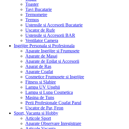
Toaster
Tavi Bucatarie
Termometre
Termos
Ustensile si Accesorii Bucatarie
Uscator de Rufe
Ustensile si Accesorii BAR
Ventilator Camera
Ingrijire Personala si Profesionala
Aparate Ingrijire si Frumusete
Aparate de Masaj
Aparate de Epilat si Accesorii
Aparat de Ras
Aparate Coafat
Cosmetice Frumusete si Ingrijire
Fitness si Slabire
Lampa UV Unghii
Lampa si Lupa Cosmetica
Masina de Tuns
Perii Profesionale Coafat Parul
Uscator de Par, Feon
Sport, Vacanta si Hobby
Articole Sport
Aparate Observare Inregistrare
Articole Vacanta