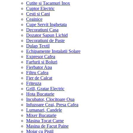
Cutite si Tacamuri Inox
Cuptor Electric
Cesti si Cani
Ceainice
Cupe Servit Inghetata
Decoratiuni Casa
Dozator Sapun Lichid
Decoratiuni de Paste
Dulap Textil
Echipamente Instalatii Solare
Expresor Cafea
Farfurii si Boluri
Fierbator Apa
Filtru Cafea
Fier de Calcat
Friteuza
Grill, Gratar Electric
Hota Bucatarie
Incubator, Clocitoare Oua
Infuzoare Ceai, Presa Cafea
Lumanari, Candele
Mixer Bucatarie
Masina Tocat Carne
Masina de Facut Paine
Mojar cu Pistil