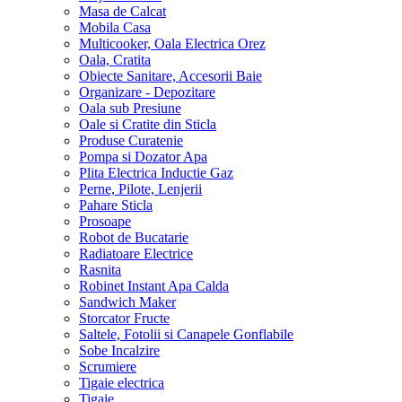
Masa de Calcat
Mobila Casa
Multicooker, Oala Electrica Orez
Oala, Cratita
Obiecte Sanitare, Accesorii Baie
Organizare - Depozitare
Oala sub Presiune
Oale si Cratite din Sticla
Produse Curatenie
Pompa si Dozator Apa
Plita Electrica Inductie Gaz
Perne, Pilote, Lenjerii
Pahare Sticla
Prosoape
Robot de Bucatarie
Radiatoare Electrice
Rasnita
Robinet Instant Apa Calda
Sandwich Maker
Storcator Fructe
Saltele, Fotolii si Canapele Gonflabile
Sobe Incalzire
Scrumiere
Tigaie electrica
Tigaie