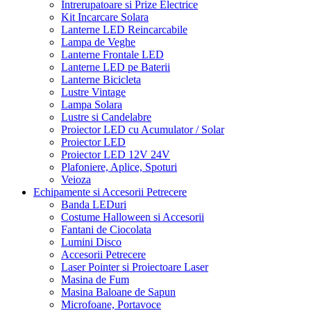
Intrerupatoare si Prize Electrice
Kit Incarcare Solara
Lanterne LED Reincarcabile
Lampa de Veghe
Lanterne Frontale LED
Lanterne LED pe Baterii
Lanterne Bicicleta
Lustre Vintage
Lampa Solara
Lustre si Candelabre
Proiector LED cu Acumulator / Solar
Proiector LED
Proiector LED 12V 24V
Plafoniere, Aplice, Spoturi
Veioza
Echipamente si Accesorii Petrecere
Banda LEDuri
Costume Halloween si Accesorii
Fantani de Ciocolata
Lumini Disco
Accesorii Petrecere
Laser Pointer si Proiectoare Laser
Masina de Fum
Masina Baloane de Sapun
Microfoane, Portavoce