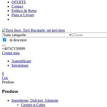
OFERTE
Contact
Politica de Retur
Plata si Livrare
in descriere
+40747159999
Contul meu
Autentificare
Inregistrare
0
Cos
Produse
Produse
Ingrediente, Dulciuri, Alimente
Ceaiuri si Cafea