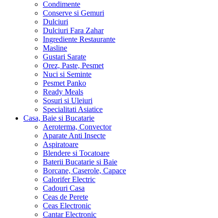
Condimente
Conserve si Gemuri
Dulciuri
Dulciuri Fara Zahar
Ingrediente Restaurante
Masline
Gustari Sarate
Orez, Paste, Pesmet
Nuci si Seminte
Pesmet Panko
Ready Meals
Sosuri si Uleiuri
Specialitati Asiatice
Casa, Baie si Bucatarie
Aeroterma, Convector
Aparate Anti Insecte
Aspiratoare
Blendere si Tocatoare
Baterii Bucatarie si Baie
Borcane, Caserole, Capace
Calorifer Electric
Cadouri Casa
Ceas de Perete
Ceas Electronic
Cantar Electronic