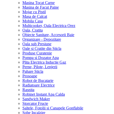
Masina Tocat Carne
Masina de Facut Paine
Mojar cu Pistil
Masa de Calcat
Mobila Casa
Multicooker, Oala Electrica Orez
Oala, Cratita
Obiecte Sanitare, Accesorii Baie
Organizare - Depozitare
Oala sub Presiune
Oale si Cratite din Sticla
Produse Curatenie
Pompa si Dozator Apa
Plita Electrica Inductie Gaz
Perne, Pilote, Lenjerii
Pahare Sticla
Prosoape
Robot de Bucatarie
Radiatoare Electrice
Rasnita
Robinet Instant Apa Calda
Sandwich Maker
Storcator Fructe
Saltele, Fotolii si Canapele Gonflabile
Sobe Incalzire