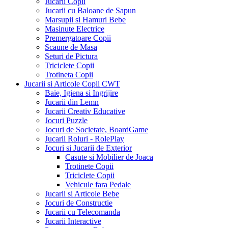
Jucarii Copii
Jucarii cu Baloane de Sapun
Marsupii si Hamuri Bebe
Masinute Electrice
Premergatoare Copii
Scaune de Masa
Seturi de Pictura
Triciclete Copii
Trotineta Copii
Jucarii si Articole Copii CWT
Baie, Igiena si Ingrijire
Jucarii din Lemn
Jucarii Creativ Educative
Jocuri Puzzle
Jocuri de Societate, BoardGame
Jucarii Roluri - RolePlay
Jocuri si Jucarii de Exterior
Casute si Mobilier de Joaca
Trotinete Copii
Triciclete Copii
Vehicule fara Pedale
Jucarii si Articole Bebe
Jocuri de Constructie
Jucarii cu Telecomanda
Jucarii Interactive