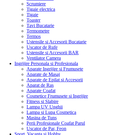
Scrumiere
Tigaie electrica
Tigaie
Toaster
Tavi Bucatarie
Termometre
Termos
Ustensile si Accesorii Bucatarie
Uscator de Rufe
Ustensile si Accesorii BAR
Ventilator Camera
Ingrijire Personala si Profesionala
Aparate Ingrijire si Frumusete
Aparate de Masaj
Aparate de Epilat si Accesorii
Aparat de Ras
Aparate Coafat
Cosmetice Frumusete si Ingrijire
Fitness si Slabire
Lampa UV Unghii
Lampa si Lupa Cosmetica
Masina de Tuns
Perii Profesionale Coafat Parul
Uscator de Par, Feon
Sport, Vacanta si Hobby