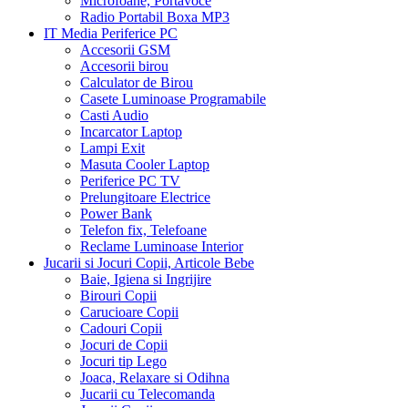
Microfoane, Portavoce
Radio Portabil Boxa MP3
IT Media Periferice PC
Accesorii GSM
Accesorii birou
Calculator de Birou
Casete Luminoase Programabile
Casti Audio
Incarcator Laptop
Lampi Exit
Masuta Cooler Laptop
Periferice PC TV
Prelungitoare Electrice
Power Bank
Telefon fix, Telefoane
Reclame Luminoase Interior
Jucarii si Jocuri Copii, Articole Bebe
Baie, Igiena si Ingrijire
Birouri Copii
Carucioare Copii
Cadouri Copii
Jocuri de Copii
Jocuri tip Lego
Joaca, Relaxare si Odihna
Jucarii cu Telecomanda