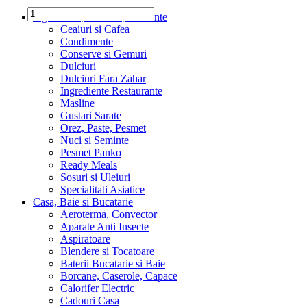
Ingrediente, Dulciuri, Alimente
Ceaiuri si Cafea
Condimente
Conserve si Gemuri
Dulciuri
Dulciuri Fara Zahar
Ingrediente Restaurante
Masline
Gustari Sarate
Orez, Paste, Pesmet
Nuci si Seminte
Pesmet Panko
Ready Meals
Sosuri si Uleiuri
Specialitati Asiatice
Casa, Baie si Bucatarie
Aeroterma, Convector
Aparate Anti Insecte
Aspiratoare
Blendere si Tocatoare
Baterii Bucatarie si Baie
Borcane, Caserole, Capace
Calorifer Electric
Cadouri Casa