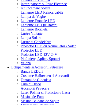
Intrerupatoare si Prize Electrice
Kit Incarcare Solara
Lanterne LED Reincarcabile
Lampa de Veghe
Lanterne Frontale LED
Lanterne LED pe Baterii
Lanterne Bicicleta
Lustre Vintage
Lampa Solara
Lustre si Candelabre
Proiector LED cu Acumulator / Solar
Proiector LED
Proiector LED 12V 24V
Plafoniere, Aplice, Spoturi
Veioza
Echipamente si Accesorii Petrecere
Banda LEDuri
Costume Halloween si Accesorii
Fantani de Ciocolata
Lumini Disco
Accesorii Petrecere
Laser Pointer si Proiectoare Laser
Masina de Fum
Masina Baloane de Sapun