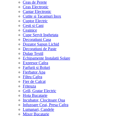
Ceas de Perete
Ceas Electronic
Cantar Electronic
Cutite si Tacamuri Inox
Cuptor Electric
Cesti si Cani
Ceainice
Cupe Servit Inghetata
Decoratiuni Casa
Dozator Sapun Lichid
Decoratiuni de Paste
Dulap Textil
Echipamente Instalatii Solare
Expresor Cafea
Farfurii si Boluri
Fierbator Apa
Filtru Cafea
Fier de Calcat
Friteuza
Grill, Gratar Electric
Hota Bucatarie
Incubator, Clocitoare Oua
Infuzoare Ceai, Presa Cafea
Lumanari, Candele
Mixer Bucatarie