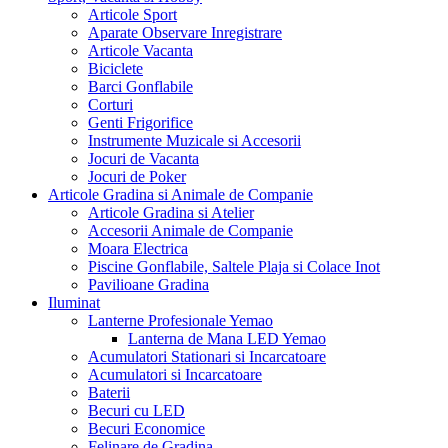
Articole Sport
Aparate Observare Inregistrare
Articole Vacanta
Biciclete
Barci Gonflabile
Corturi
Genti Frigorifice
Instrumente Muzicale si Accesorii
Jocuri de Vacanta
Jocuri de Poker
Articole Gradina si Animale de Companie
Articole Gradina si Atelier
Accesorii Animale de Companie
Moara Electrica
Piscine Gonflabile, Saltele Plaja si Colace Inot
Pavilioane Gradina
Iluminat
Lanterne Profesionale Yemao
Lanterna de Mana LED Yemao
Acumulatori Stationari si Incarcatoare
Acumulatori si Incarcatoare
Baterii
Becuri cu LED
Becuri Economice
Felinare de Gradina