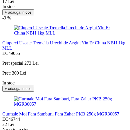
17 Lei
In stoc
+ adauga in cos
-9 %
Ciuperci Uscate Tremella Urechi de Argint Yin Er China NBH 1kg
MLL
EC49055
Pret special
273 Lei
Pret:
300 Lei
In stoc
+ adauga in cos
Curmale Moi Fara Samburi, Fara Zahar PKB 250g MGR30057
EC46744
22 Lei
Nu este in stoc