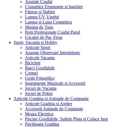
Aparate Coafat
Cosmetice Frumusete si Ingrijire
Fitness si Slabire
Lampa UV Unghii
Lampa si Lupa Cosmetica
Masina de Tuns
Perii Profesionale Coafat Parul
Uscator de Par, Feon
Sport, Vacanta si Hobby
Articole Sport
Aparate Observare Inregistrare
Articole Vacanta
Biciclete
Barci Gonflabile
Corturi
Genti Frigorifice
Instrumente Muzicale si Accesorii
Jocuri de Vacanta
Jocuri de Poker
Articole Gradina si Animale de Companie
Articole Gradina si Atelier
Accesorii Animale de Companie
Moara Electrica
Piscine Gonflabile, Saltele Plaja si Colace Inot
Pavilioane Gradina