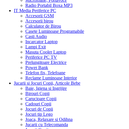
Microfoane, Portavoce
Radio Portabil Boxa MP3
IT Media Periferice PC
Accesorii GSM
Accesorii birou
Calculator de Birou
Casete Luminoase Programabile
Casti Audio
Incarcator Laptop
Lampi Exit
Masuta Cooler Laptop
Periferice PC TV
Prelungitoare Electrice
Power Bank
Telefon fix, Telefoane
Reclame Luminoase Interior
Jucarii si Jocuri Copii, Articole Bebe
Baie, Igiena si Ingrijire
Birouri Copii
Carucioare Copii
Cadouri Copii
Jocuri de Copii
Jocuri tip Lego
Joaca, Relaxare si Odihna
Jucarii cu Telecomanda