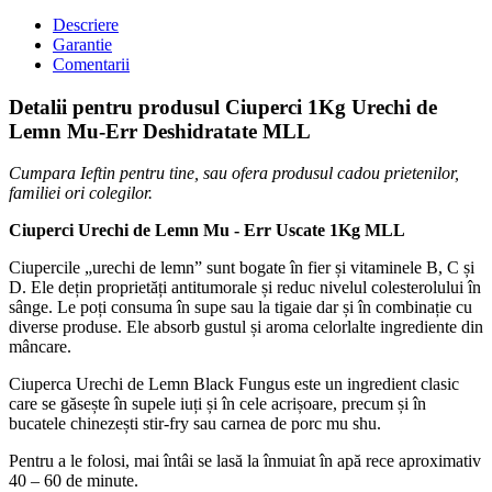
Descriere
Garantie
Comentarii
Detalii pentru produsul Ciuperci 1Kg Urechi de
Lemn Mu-Err Deshidratate MLL
Cumpara Ieftin pentru tine, sau ofera produsul cadou prietenilor,
familiei ori colegilor.
Ciuperci Urechi de Lemn Mu - Err Uscate 1Kg MLL
Ciupercile „urechi de lemn” sunt bogate în fier și vitaminele B, C și
D. Ele dețin proprietăți antitumorale și reduc nivelul colesterolului în
sânge. Le poți consuma în supe sau la tigaie dar și în combinație cu
diverse produse. Ele absorb gustul și aroma celorlalte ingrediente din
mâncare.
Ciuperca Urechi de Lemn Black Fungus este un ingredient clasic
care se găsește în supele iuți și în cele acrișoare, precum și în
bucatele chinezești stir-fry sau carnea de porc mu shu.
Pentru a le folosi, mai întâi se lasă la înmuiat în apă rece aproximativ
40 – 60 de minute.