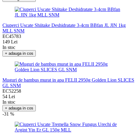
Ciuperci Uscate Shiitake Deshidratate 3-4cm BBfan JL JIN 1kg
MLL SNM
EC45783
149 Lei
In stoc
+ adauga in cos
Muguri de bambus murat in apa FELII 2950g Golden Lion SLICES
GL SNM
EC52258
54 Lei
In stoc
+ adauga in cos
-31 %