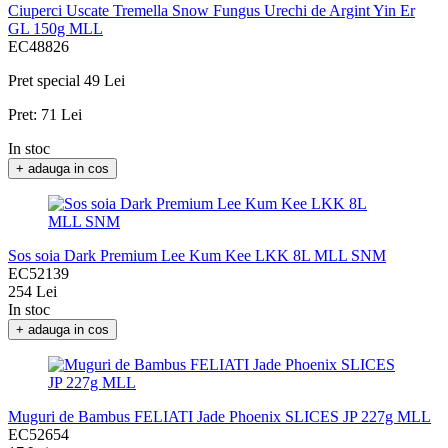
Ciuperci Uscate Tremella Snow Fungus Urechi de Argint Yin Er
GL 150g MLL
EC48826
Pret special
49 Lei
Pret:
71 Lei
In stoc
+ adauga in cos
Sos soia Dark Premium Lee Kum Kee LKK 8L MLL SNM
EC52139
254 Lei
In stoc
+ adauga in cos
Muguri de Bambus FELIATI Jade Phoenix SLICES JP 227g MLL
EC52654