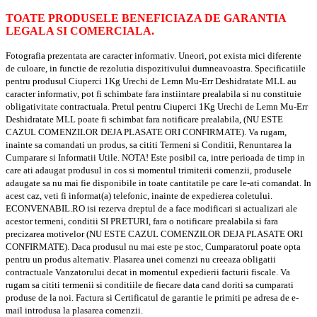
TOATE PRODUSELE BENEFICIAZA DE GARANTIA
LEGALA SI COMERCIALA.
Fotografia prezentata are caracter informativ. Uneori, pot exista mici diferente
de culoare, in functie de rezolutia dispozitivului dumneavoastra. Specificatiile
pentru produsul Ciuperci 1Kg Urechi de Lemn Mu-Err Deshidratate MLL au
caracter informativ, pot fi schimbate fara instiintare prealabila si nu constituie
obligativitate contractuala. Pretul pentru Ciuperci 1Kg Urechi de Lemn Mu-Err
Deshidratate MLL poate fi schimbat fara notificare prealabila, (NU ESTE
CAZUL COMENZILOR DEJA PLASATE ORI CONFIRMATE). Va rugam,
inainte sa comandati un produs, sa cititi Termeni si Conditii, Renuntarea la
Cumparare si Informatii Utile. NOTA! Este posibil ca, intre perioada de timp in
care ati adaugat produsul in cos si momentul trimiterii comenzii, produsele
adaugate sa nu mai fie disponibile in toate cantitatile pe care le-ati comandat. In
acest caz, veti fi informat(a) telefonic, inainte de expedierea coletului.
ECONVENABIL.RO isi rezerva dreptul de a face modificari si actualizari ale
acestor termeni, conditii SI PRETURI, fara o notificare prealabila si fara
precizarea motivelor (NU ESTE CAZUL COMENZILOR DEJA PLASATE ORI
CONFIRMATE). Daca produsul nu mai este pe stoc, Cumparatorul poate opta
pentru un produs alternativ. Plasarea unei comenzi nu creeaza obligatii
contractuale Vanzatorului decat in momentul expedierii facturii fiscale. Va
rugam sa cititi termenii si conditiile de fiecare data cand doriti sa cumparati
produse de la noi. Factura si Certificatul de garantie le primiti pe adresa de e-
mail introdusa la plasarea comenzii.