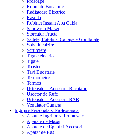
Prosoape
Robot de Bucatarie
Radiatoare Electrice
Rasnita
Robinet Instant Apa Calda
Sandwich Maker
Storcator Fructe
Saltele, Fotolii si Canapele Gonflabile
Sobe Incalzire
Scrumiere
Tigaie electrica
Tigaie
Toaster
Tavi Bucatarie
Termometre
Termos
Ustensile si Accesorii Bucatarie
Uscator de Rufe
Ustensile si Accesorii BAR
Ventilator Camera
Ingrijire Personala si Profesionala
Aparate Ingrijire si Frumusete
Aparate de Masaj
Aparate de Epilat si Accesorii
Aparat de Ras