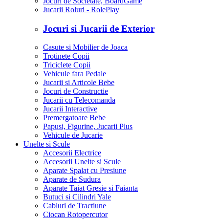
Jocuri de Societate, BoardGame
Jucarii Roluri - RolePlay
Jocuri si Jucarii de Exterior
Casute si Mobilier de Joaca
Trotinete Copii
Triciclete Copii
Vehicule fara Pedale
Jucarii si Articole Bebe
Jocuri de Constructie
Jucarii cu Telecomanda
Jucarii Interactive
Premergatoare Bebe
Papusi, Figurine, Jucarii Plus
Vehicule de Jucarie
Unelte si Scule
Accesorii Electrice
Accesorii Unelte si Scule
Aparate Spalat cu Presiune
Aparate de Sudura
Aparate Taiat Gresie si Faianta
Butuci si Cilindri Yale
Cabluri de Tractiune
Ciocan Rotopercutor