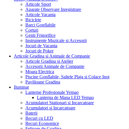
Articole Sport
Aparate Observare Inregistrare
Articole Vacanta
Biciclete
Barci Gonflabile
Corturi
Genti Frigorifice
Instrumente Muzicale si Accesorii
Jocuri de Vacanta
Jocuri de Poker
Articole Gradina si Animale de Companie
Articole Gradina si Atelier
Accesorii Animale de Companie
Moara Electrica
Piscine Gonflabile, Saltele Plaja si Colace Inot
Pavilioane Gradina
Iluminat
Lanterne Profesionale Yemao
Lanterna de Mana LED Yemao
Acumulatori Stationari si Incarcatoare
Acumulatori si Incarcatoare
Baterii
Becuri cu LED
Becuri Economice
Felinare de Gradina