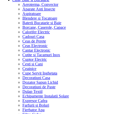
Aeroterma, Convector
Aparate Anti Insecte
Aspiratoare
Blendere si Tocatoare
Baterii Bucatarie si Baie
Borcane, Caserole, Capace
Calorifer Electric
Cadouri Casa
Ceas de Perete
Ceas Electronic
Cantar Electronic
Cutite si Tacamuri Inox
Cuptor Electric
Cesti si Cani
Ceainice
Cupe Servit Inghetata
Decoratiuni Casa
Dozator Sapun Lichid
Decoratiuni de Paste
Dulap Textil
Echipamente Instalatii Solare
Expresor Cafea
Farfurii si Boluri
Fierbator Apa