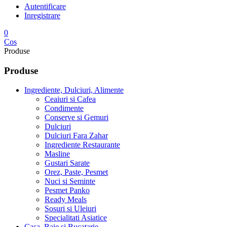
Autentificare
Inregistrare
0
Cos
Produse
Produse
Ingrediente, Dulciuri, Alimente
Ceaiuri si Cafea
Condimente
Conserve si Gemuri
Dulciuri
Dulciuri Fara Zahar
Ingrediente Restaurante
Masline
Gustari Sarate
Orez, Paste, Pesmet
Nuci si Seminte
Pesmet Panko
Ready Meals
Sosuri si Uleiuri
Specialitati Asiatice
Casa, Baie si Bucatarie