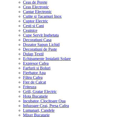
Ceas de Perete
Ceas Electronic
Cantar Electronic
Cutite si Tacamuri Inox
Cuptor Electric
Cesti si Cani
Ceainice
Cupe Servit Inghetata
Decoratiuni Casa
Dozator Sapun Lichid
Decoratiuni de Paste
Dulap Textil
Echipamente Instalatii Solare
Expresor Cafea
Farfurii si Boluri
Fierbator Apa
Filtru Cafea
Fier de Calcat
Friteuza
Grill, Gratar Electric
Hota Bucatarie
Incubator, Clocitoare Oua
Infuzoare Ceai, Presa Cafea
Lumanari, Candele
Mixer Bucatarie