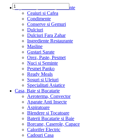
Ingrediente, Dulciuri, Alimente
Ceaiuri si Cafea
Condimente
Conserve si Gemuri
Dulciuri
Dulciuri Fara Zahar
Ingrediente Restaurante
Masline
Gustari Sarate
Orez, Paste, Pesmet
Nuci si Seminte
Pesmet Panko
Ready Meals
Sosuri si Uleiuri
Specialitati Asiatice
Casa, Baie si Bucatarie
Aeroterma, Convector
Aparate Anti Insecte
Aspiratoare
Blendere si Tocatoare
Baterii Bucatarie si Baie
Borcane, Caserole, Capace
Calorifer Electric
Cadouri Casa