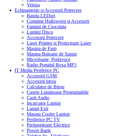
Veioza
Echipamente si Accesorii Petrecere
Banda LEDuri
Costume Halloween si Accesorii
Fantani de Ciocolata
Lumini Disco
Accesorii Petrecere
Laser Pointer si Proiectoare Laser
Masina de Fum
Masina Baloane de Sapun
Microfoane, Portavoce
Radio Portabil Boxa MP3
IT Media Periferice PC
Accesorii GSM
Accesorii birou
Calculator de Birou
Casete Luminoase Programabile
Casti Audio
Incarcator Laptop
Lampi Exit
Masuta Cooler Laptop
Periferice PC TV
Prelungitoare Electrice
Power Bank
Telefon fix, Telefoane