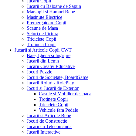
Jucarii Copii
Jucarii cu Baloane de Sapun
Marsupii si Hamuri Bebe
Masinute Electrice
Premergatoare Copii
Scaune de Masa
Seturi de Pictura
Triciclete Copii
Trotineta Copii
Jucarii si Articole Copii CWT
Baie, Igiena si Ingrijire
Jucarii din Lemn
Jucarii Creativ Educative
Jocuri Puzzle
Jocuri de Societate, BoardGame
Jucarii Roluri - RolePlay
Jocuri si Jucarii de Exterior
Casute si Mobilier de Joaca
Trotinete Copii
Triciclete Copii
Vehicule fara Pedale
Jucarii si Articole Bebe
Jocuri de Constructie
Jucarii cu Telecomanda
Jucarii Interactive