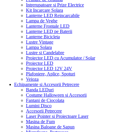
Intrerupatoare si Prize Electrice
Kit Incarcare Solara
Lanterne LED Reincarcabile
Lampa de Veghe
Lanterne Frontale LED
Lanterne LED pe Baterii
Lanterne Bicicleta
Lustre Vintage
Lampa Solara
Lustre si Candelabre
Proiector LED cu Acumulator / Solar
Proiector LED
Proiector LED 12V 24V
Plafoniere, Aplice, Spoturi
Veioza
Echipamente si Accesorii Petrecere
Banda LEDuri
Costume Halloween si Accesorii
Fantani de Ciocolata
Lumini Disco
Accesorii Petrecere
Laser Pointer si Proiectoare Laser
Masina de Fum
Masina Baloane de Sapun