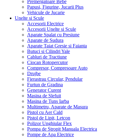
Premergatoare Bebe
Papusi, Figurine, Jucarii Plus
Vehicule de Jucarie
Unelte si Scule
Accesorii Electrice
Accesorii Unelte si Scule
Aparate Spalat cu Presiune
Aparate de Sudura
Aparate Taiat Gresie si Faianta
Butuci si Cilindri Yale
Cabluri de Tractiune
Ciocan Rotopercutor
Compresor, Compresoare Auto
Drujbe
Fierastrau Circular, Pendular
Furtun de Gradina
Generator Curent
Masina de Slefuit
Masina de Tuns Iarba
Multimetru, Aparate de Masura
Pistol cu Aer Cald
Pistol de Lipit, Letcon
Polizor Unghiular Flex
Pompa de Stropit Manuala Electrica
Pompe de Apa Electrice