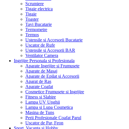
Scrumiere
Tigaie electrica
Tigaie
Toaster
Tavi Bucatarie
Termometre
Termos
Ustensile si Accesorii Bucatarie
Uscator de Rufe
Ustensile si Accesorii BAR
Ventilator Camera
Ingrijire Personala si Profesionala
Aparate Ingrijire si Frumusete
Aparate de Masaj
Aparate de Epilat si Accesorii
Aparat de Ras
Aparate Coafat
Cosmetice Frumusete si Ingrijire
Fitness si Slabire
Lampa UV Unghii
Lampa si Lupa Cosmetica
Masina de Tuns
Perii Profesionale Coafat Parul
Uscator de Par, Feon
Sport, Vacanta si Hobby