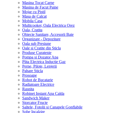
Masina Tocat Carne
Masina de Facut Paine
Mojar cu Pistil
Masa de Calcat
Mobila Casa
Multicooker, Oala Electrica Orez
Oala, Cratita
Obiecte Sanitare, Accesorii Baie
Organizare - Depozitare
Oala sub Presiune
Oale si Cratite din Sticla
Produse Curatenie
Pompa si Dozator Apa
Plita Electrica Inductie Gaz
Perne, Pilote, Lenjerii
Pahare Sticla
Prosoape
Robot de Bucatarie
Radiatoare Electrice
Rasnita
Robinet Instant Apa Calda
Sandwich Maker
Storcator Fructe
Saltele, Fotolii si Canapele Gonflabile
Sobe Incalzire