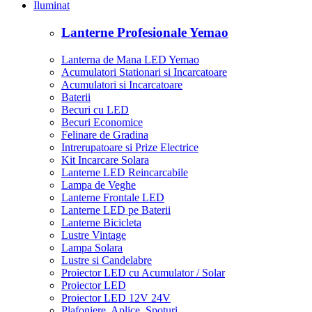
Iluminat
Lanterne Profesionale Yemao
Lanterna de Mana LED Yemao
Acumulatori Stationari si Incarcatoare
Acumulatori si Incarcatoare
Baterii
Becuri cu LED
Becuri Economice
Felinare de Gradina
Intrerupatoare si Prize Electrice
Kit Incarcare Solara
Lanterne LED Reincarcabile
Lampa de Veghe
Lanterne Frontale LED
Lanterne LED pe Baterii
Lanterne Bicicleta
Lustre Vintage
Lampa Solara
Lustre si Candelabre
Proiector LED cu Acumulator / Solar
Proiector LED
Proiector LED 12V 24V
Plafoniere, Aplice, Spoturi