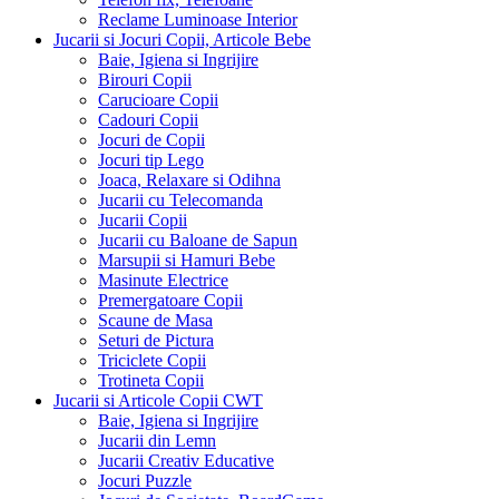
Reclame Luminoase Interior
Jucarii si Jocuri Copii, Articole Bebe
Baie, Igiena si Ingrijire
Birouri Copii
Carucioare Copii
Cadouri Copii
Jocuri de Copii
Jocuri tip Lego
Joaca, Relaxare si Odihna
Jucarii cu Telecomanda
Jucarii Copii
Jucarii cu Baloane de Sapun
Marsupii si Hamuri Bebe
Masinute Electrice
Premergatoare Copii
Scaune de Masa
Seturi de Pictura
Triciclete Copii
Trotineta Copii
Jucarii si Articole Copii CWT
Baie, Igiena si Ingrijire
Jucarii din Lemn
Jucarii Creativ Educative
Jocuri Puzzle