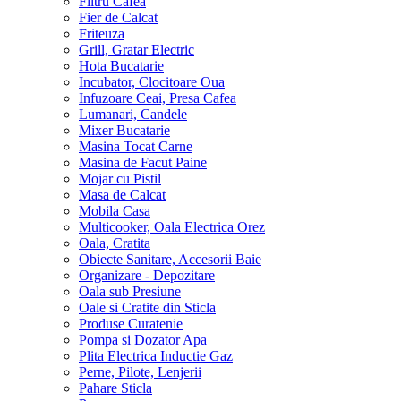
Filtru Cafea
Fier de Calcat
Friteuza
Grill, Gratar Electric
Hota Bucatarie
Incubator, Clocitoare Oua
Infuzoare Ceai, Presa Cafea
Lumanari, Candele
Mixer Bucatarie
Masina Tocat Carne
Masina de Facut Paine
Mojar cu Pistil
Masa de Calcat
Mobila Casa
Multicooker, Oala Electrica Orez
Oala, Cratita
Obiecte Sanitare, Accesorii Baie
Organizare - Depozitare
Oala sub Presiune
Oale si Cratite din Sticla
Produse Curatenie
Pompa si Dozator Apa
Plita Electrica Inductie Gaz
Perne, Pilote, Lenjerii
Pahare Sticla