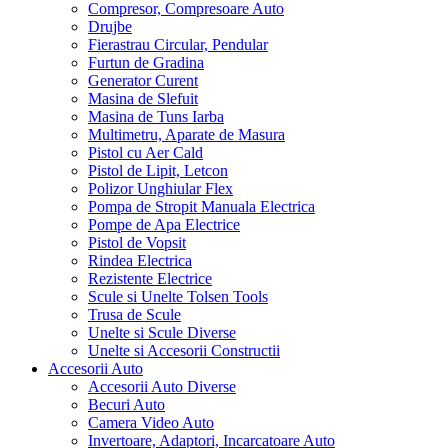
Compresor, Compresoare Auto
Drujbe
Fierastrau Circular, Pendular
Furtun de Gradina
Generator Curent
Masina de Slefuit
Masina de Tuns Iarba
Multimetru, Aparate de Masura
Pistol cu Aer Cald
Pistol de Lipit, Letcon
Polizor Unghiular Flex
Pompa de Stropit Manuala Electrica
Pompe de Apa Electrice
Pistol de Vopsit
Rindea Electrica
Rezistente Electrice
Scule si Unelte Tolsen Tools
Trusa de Scule
Unelte si Scule Diverse
Unelte si Accesorii Constructii
Accesorii Auto
Accesorii Auto Diverse
Becuri Auto
Camera Video Auto
Invertoare, Adaptori, Incarcatoare Auto