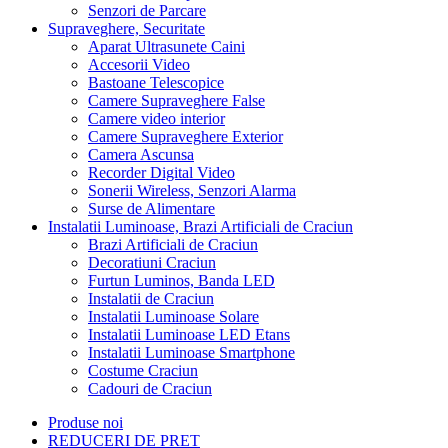
Senzori de Parcare
Supraveghere, Securitate
Aparat Ultrasunete Caini
Accesorii Video
Bastoane Telescopice
Camere Supraveghere False
Camere video interior
Camere Supraveghere Exterior
Camera Ascunsa
Recorder Digital Video
Sonerii Wireless, Senzori Alarma
Surse de Alimentare
Instalatii Luminoase, Brazi Artificiali de Craciun
Brazi Artificiali de Craciun
Decoratiuni Craciun
Furtun Luminos, Banda LED
Instalatii de Craciun
Instalatii Luminoase Solare
Instalatii Luminoase LED Etans
Instalatii Luminoase Smartphone
Costume Craciun
Cadouri de Craciun
Produse noi
REDUCERI DE PRET