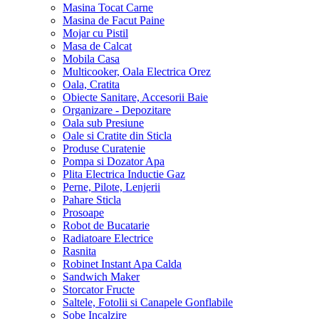
Masina Tocat Carne
Masina de Facut Paine
Mojar cu Pistil
Masa de Calcat
Mobila Casa
Multicooker, Oala Electrica Orez
Oala, Cratita
Obiecte Sanitare, Accesorii Baie
Organizare - Depozitare
Oala sub Presiune
Oale si Cratite din Sticla
Produse Curatenie
Pompa si Dozator Apa
Plita Electrica Inductie Gaz
Perne, Pilote, Lenjerii
Pahare Sticla
Prosoape
Robot de Bucatarie
Radiatoare Electrice
Rasnita
Robinet Instant Apa Calda
Sandwich Maker
Storcator Fructe
Saltele, Fotolii si Canapele Gonflabile
Sobe Incalzire