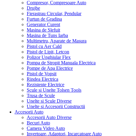
Compresor, Compresoare Auto
Drujbe
Fierastrau Circular, Pendular
Furtun de Gradina
Generator Curent
Masina de Slefuit
Masina de Tuns Iarba
Multimetru, Aparate de Masura
Pistol cu Aer Cald
Pistol de Lipit, Letcon
Polizor Unghiular Flex
Pompa de Stropit Manuala Electrica
Pompe de Apa Electrice
Pistol de Vopsit
Rindea Electrica
Rezistente Electrice
Scule si Unelte Tolsen Tools
Trusa de Scule
Unelte si Scule Diverse
Unelte si Accesorii Constructii
Accesorii Auto
Accesorii Auto Diverse
Becuri Auto
Camera Video Auto
Invertoare, Adaptori, Incarcatoare Auto