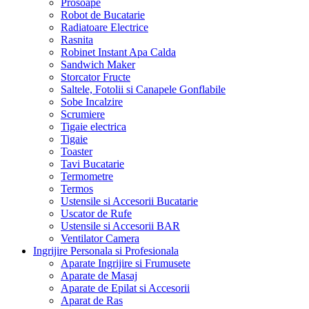
Prosoape
Robot de Bucatarie
Radiatoare Electrice
Rasnita
Robinet Instant Apa Calda
Sandwich Maker
Storcator Fructe
Saltele, Fotolii si Canapele Gonflabile
Sobe Incalzire
Scrumiere
Tigaie electrica
Tigaie
Toaster
Tavi Bucatarie
Termometre
Termos
Ustensile si Accesorii Bucatarie
Uscator de Rufe
Ustensile si Accesorii BAR
Ventilator Camera
Ingrijire Personala si Profesionala
Aparate Ingrijire si Frumusete
Aparate de Masaj
Aparate de Epilat si Accesorii
Aparat de Ras