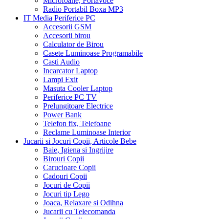
Microfoane, Portavoce
Radio Portabil Boxa MP3
IT Media Periferice PC
Accesorii GSM
Accesorii birou
Calculator de Birou
Casete Luminoase Programabile
Casti Audio
Incarcator Laptop
Lampi Exit
Masuta Cooler Laptop
Periferice PC TV
Prelungitoare Electrice
Power Bank
Telefon fix, Telefoane
Reclame Luminoase Interior
Jucarii si Jocuri Copii, Articole Bebe
Baie, Igiena si Ingrijire
Birouri Copii
Carucioare Copii
Cadouri Copii
Jocuri de Copii
Jocuri tip Lego
Joaca, Relaxare si Odihna
Jucarii cu Telecomanda