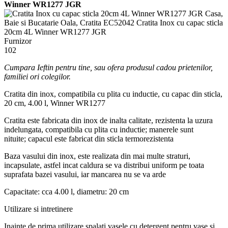
Winner WR1277 JGR
Casa,
Baie si Bucatarie
Oala, Cratita
EC52042
Cratita Inox cu capac sticla
20cm 4L Winner WR1277 JGR
Furnizor
102
Cumpara Ieftin pentru tine, sau ofera produsul cadou prietenilor,
familiei ori colegilor.
Cratita din inox, compatibila cu plita cu inductie, cu capac din sticla,
20 cm, 4.00 l, Winner WR1277
Cratita este fabricata din inox de inalta calitate, rezistenta la uzura
indelungata, compatibila cu plita cu inductie; manerele sunt
nituite; capacul este fabricat din sticla termorezistenta
Baza vasului din inox, este realizata din mai multe straturi,
incapsulate, astfel incat caldura se va distribui uniform pe toata
suprafata bazei vasului, iar mancarea nu se va arde
Capacitate: cca 4.00 l, diametru: 20 cm
Utilizare si intretinere
Inainte de prima utilizare spalati vasele cu detergent pentru vase si