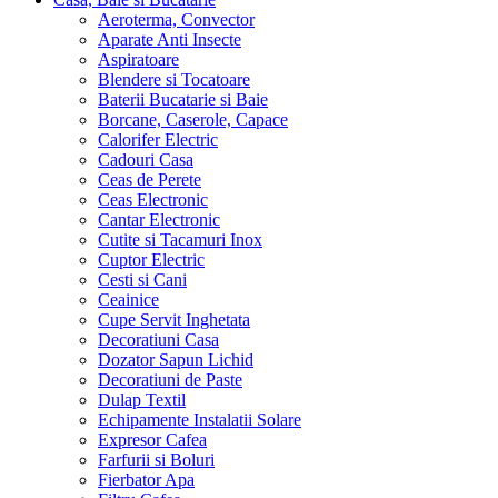
Aeroterma, Convector
Aparate Anti Insecte
Aspiratoare
Blendere si Tocatoare
Baterii Bucatarie si Baie
Borcane, Caserole, Capace
Calorifer Electric
Cadouri Casa
Ceas de Perete
Ceas Electronic
Cantar Electronic
Cutite si Tacamuri Inox
Cuptor Electric
Cesti si Cani
Ceainice
Cupe Servit Inghetata
Decoratiuni Casa
Dozator Sapun Lichid
Decoratiuni de Paste
Dulap Textil
Echipamente Instalatii Solare
Expresor Cafea
Farfurii si Boluri
Fierbator Apa