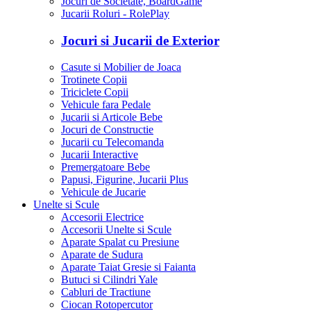
Jocuri de Societate, BoardGame
Jucarii Roluri - RolePlay
Jocuri si Jucarii de Exterior
Casute si Mobilier de Joaca
Trotinete Copii
Triciclete Copii
Vehicule fara Pedale
Jucarii si Articole Bebe
Jocuri de Constructie
Jucarii cu Telecomanda
Jucarii Interactive
Premergatoare Bebe
Papusi, Figurine, Jucarii Plus
Vehicule de Jucarie
Unelte si Scule
Accesorii Electrice
Accesorii Unelte si Scule
Aparate Spalat cu Presiune
Aparate de Sudura
Aparate Taiat Gresie si Faianta
Butuci si Cilindri Yale
Cabluri de Tractiune
Ciocan Rotopercutor