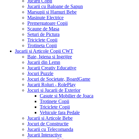
Jucarii Copii
Jucarii cu Baloane de Sapun
Marsupii si Hamuri Bebe
Masinute Electrice
Premergatoare Copii
Scaune de Masa
Seturi de Pictura
Triciclete Copii
Trotineta Copii
Jucarii si Articole Copii CWT
Baie, Igiena si Ingrijire
Jucarii din Lemn
Jucarii Creativ Educative
Jocuri Puzzle
Jocuri de Societate, BoardGame
Jucarii Roluri - RolePlay
Jocuri si Jucarii de Exterior
Casute si Mobilier de Joaca
Trotinete Copii
Triciclete Copii
Vehicule fara Pedale
Jucarii si Articole Bebe
Jocuri de Constructie
Jucarii cu Telecomanda
Jucarii Interactive