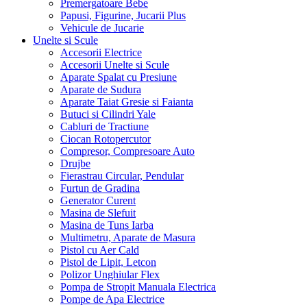
Premergatoare Bebe
Papusi, Figurine, Jucarii Plus
Vehicule de Jucarie
Unelte si Scule
Accesorii Electrice
Accesorii Unelte si Scule
Aparate Spalat cu Presiune
Aparate de Sudura
Aparate Taiat Gresie si Faianta
Butuci si Cilindri Yale
Cabluri de Tractiune
Ciocan Rotopercutor
Compresor, Compresoare Auto
Drujbe
Fierastrau Circular, Pendular
Furtun de Gradina
Generator Curent
Masina de Slefuit
Masina de Tuns Iarba
Multimetru, Aparate de Masura
Pistol cu Aer Cald
Pistol de Lipit, Letcon
Polizor Unghiular Flex
Pompa de Stropit Manuala Electrica
Pompe de Apa Electrice