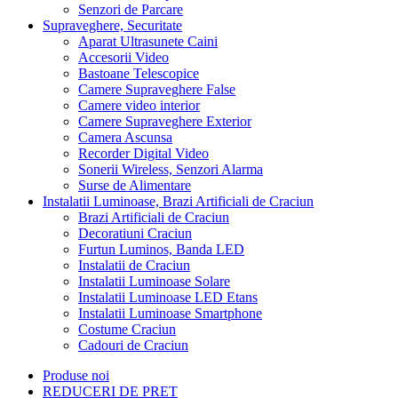
Senzori de Parcare
Supraveghere, Securitate
Aparat Ultrasunete Caini
Accesorii Video
Bastoane Telescopice
Camere Supraveghere False
Camere video interior
Camere Supraveghere Exterior
Camera Ascunsa
Recorder Digital Video
Sonerii Wireless, Senzori Alarma
Surse de Alimentare
Instalatii Luminoase, Brazi Artificiali de Craciun
Brazi Artificiali de Craciun
Decoratiuni Craciun
Furtun Luminos, Banda LED
Instalatii de Craciun
Instalatii Luminoase Solare
Instalatii Luminoase LED Etans
Instalatii Luminoase Smartphone
Costume Craciun
Cadouri de Craciun
Produse noi
REDUCERI DE PRET