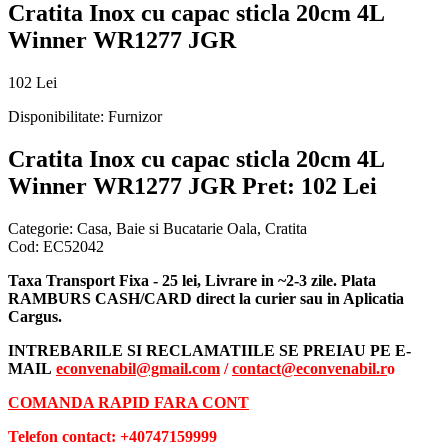
Cratita Inox cu capac sticla 20cm 4L
Winner WR1277 JGR
102 Lei
Disponibilitate:
Furnizor
Cratita Inox cu capac sticla 20cm 4L
Winner WR1277 JGR
Pret: 102 Lei
Categorie:
Casa, Baie si Bucatarie Oala, Cratita
Cod:
EC52042
Taxa Transport Fixa - 25 lei, Livrare in ~2-3 zile. Plata
RAMBURS CASH/CARD direct la curier sau in Aplicatia
Cargus.
INTREBARILE SI RECLAMATIILE SE PREIAU PE E-
MAIL
econvenabil@gmail.com
/
contact@econvenabil.r
o
COMANDA RAPID FARA CONT
Telefon contact: +40747159999