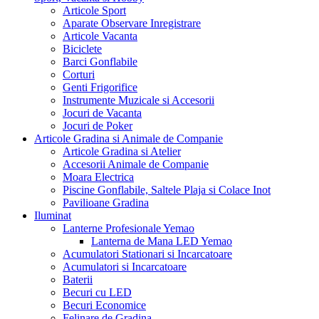
Articole Sport
Aparate Observare Inregistrare
Articole Vacanta
Biciclete
Barci Gonflabile
Corturi
Genti Frigorifice
Instrumente Muzicale si Accesorii
Jocuri de Vacanta
Jocuri de Poker
Articole Gradina si Animale de Companie
Articole Gradina si Atelier
Accesorii Animale de Companie
Moara Electrica
Piscine Gonflabile, Saltele Plaja si Colace Inot
Pavilioane Gradina
Iluminat
Lanterne Profesionale Yemao
Lanterna de Mana LED Yemao
Acumulatori Stationari si Incarcatoare
Acumulatori si Incarcatoare
Baterii
Becuri cu LED
Becuri Economice
Felinare de Gradina