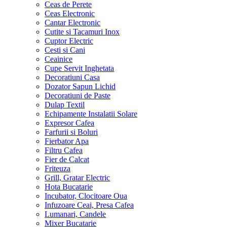
Ceas de Perete
Ceas Electronic
Cantar Electronic
Cutite si Tacamuri Inox
Cuptor Electric
Cesti si Cani
Ceainice
Cupe Servit Inghetata
Decoratiuni Casa
Dozator Sapun Lichid
Decoratiuni de Paste
Dulap Textil
Echipamente Instalatii Solare
Expresor Cafea
Farfurii si Boluri
Fierbator Apa
Filtru Cafea
Fier de Calcat
Friteuza
Grill, Gratar Electric
Hota Bucatarie
Incubator, Clocitoare Oua
Infuzoare Ceai, Presa Cafea
Lumanari, Candele
Mixer Bucatarie