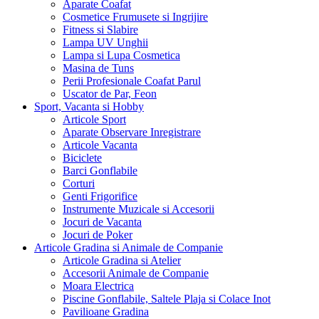
Aparate Coafat
Cosmetice Frumusete si Ingrijire
Fitness si Slabire
Lampa UV Unghii
Lampa si Lupa Cosmetica
Masina de Tuns
Perii Profesionale Coafat Parul
Uscator de Par, Feon
Sport, Vacanta si Hobby
Articole Sport
Aparate Observare Inregistrare
Articole Vacanta
Biciclete
Barci Gonflabile
Corturi
Genti Frigorifice
Instrumente Muzicale si Accesorii
Jocuri de Vacanta
Jocuri de Poker
Articole Gradina si Animale de Companie
Articole Gradina si Atelier
Accesorii Animale de Companie
Moara Electrica
Piscine Gonflabile, Saltele Plaja si Colace Inot
Pavilioane Gradina