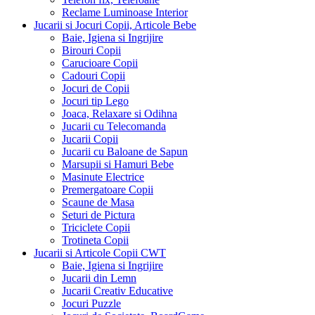
Reclame Luminoase Interior
Jucarii si Jocuri Copii, Articole Bebe
Baie, Igiena si Ingrijire
Birouri Copii
Carucioare Copii
Cadouri Copii
Jocuri de Copii
Jocuri tip Lego
Joaca, Relaxare si Odihna
Jucarii cu Telecomanda
Jucarii Copii
Jucarii cu Baloane de Sapun
Marsupii si Hamuri Bebe
Masinute Electrice
Premergatoare Copii
Scaune de Masa
Seturi de Pictura
Triciclete Copii
Trotineta Copii
Jucarii si Articole Copii CWT
Baie, Igiena si Ingrijire
Jucarii din Lemn
Jucarii Creativ Educative
Jocuri Puzzle