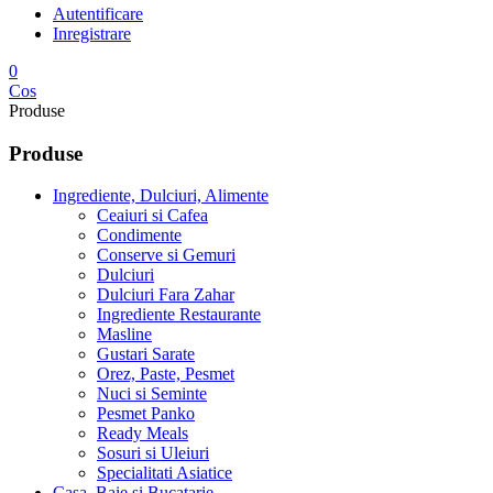
Autentificare
Inregistrare
0
Cos
Produse
Produse
Ingrediente, Dulciuri, Alimente
Ceaiuri si Cafea
Condimente
Conserve si Gemuri
Dulciuri
Dulciuri Fara Zahar
Ingrediente Restaurante
Masline
Gustari Sarate
Orez, Paste, Pesmet
Nuci si Seminte
Pesmet Panko
Ready Meals
Sosuri si Uleiuri
Specialitati Asiatice
Casa, Baie si Bucatarie