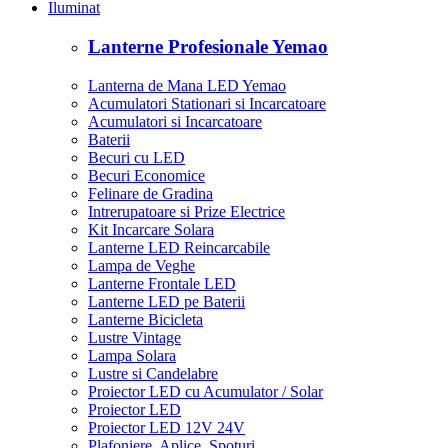
Iluminat
Lanterne Profesionale Yemao
Lanterna de Mana LED Yemao
Acumulatori Stationari si Incarcatoare
Acumulatori si Incarcatoare
Baterii
Becuri cu LED
Becuri Economice
Felinare de Gradina
Intrerupatoare si Prize Electrice
Kit Incarcare Solara
Lanterne LED Reincarcabile
Lampa de Veghe
Lanterne Frontale LED
Lanterne LED pe Baterii
Lanterne Bicicleta
Lustre Vintage
Lampa Solara
Lustre si Candelabre
Proiector LED cu Acumulator / Solar
Proiector LED
Proiector LED 12V 24V
Plafoniere, Aplice, Spoturi