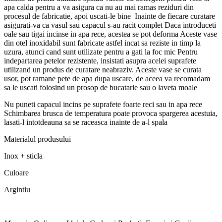
apa calda pentru a va asigura ca nu au mai ramas reziduri din
procesul de fabricatie, apoi uscati-le bine Inainte de fiecare curatare
asigurati-va ca vasul sau capacul s-au racit complet Daca introduceti
oale sau tigai incinse in apa rece, acestea se pot deforma Aceste vase
din otel inoxidabil sunt fabricate astfel incat sa reziste in timp la
uzura, atunci cand sunt utilizate pentru a gati la foc mic Pentru
indepartarea petelor rezistente, insistati asupra acelei suprafete
utilizand un produs de curatare neabraziv. Aceste vase se curata
usor, pot ramane pete de apa dupa uscare, de aceea va recomadam
sa le uscati folosind un prosop de bucatarie sau o laveta moale
Nu puneti capacul incins pe suprafete foarte reci sau in apa rece
Schimbarea brusca de temperatura poate provoca spargerea acestuia,
lasati-l intotdeauna sa se raceasca inainte de a-l spala
Materialul produsului
Inox + sticla
Culoare
Argintiu