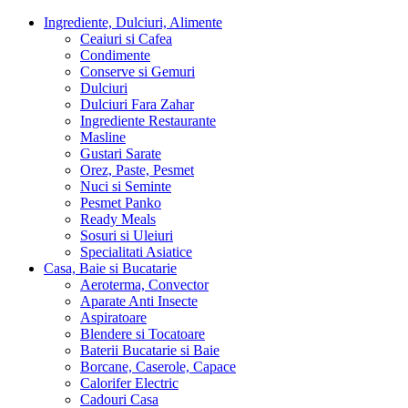
Ingrediente, Dulciuri, Alimente
Ceaiuri si Cafea
Condimente
Conserve si Gemuri
Dulciuri
Dulciuri Fara Zahar
Ingrediente Restaurante
Masline
Gustari Sarate
Orez, Paste, Pesmet
Nuci si Seminte
Pesmet Panko
Ready Meals
Sosuri si Uleiuri
Specialitati Asiatice
Casa, Baie si Bucatarie
Aeroterma, Convector
Aparate Anti Insecte
Aspiratoare
Blendere si Tocatoare
Baterii Bucatarie si Baie
Borcane, Caserole, Capace
Calorifer Electric
Cadouri Casa