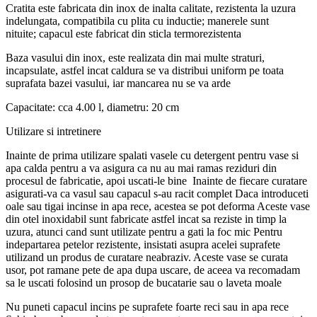
Cratita este fabricata din inox de inalta calitate, rezistenta la uzura
indelungata, compatibila cu plita cu inductie; manerele sunt
nituite; capacul este fabricat din sticla termorezistenta
Baza vasului din inox, este realizata din mai multe straturi,
incapsulate, astfel incat caldura se va distribui uniform pe toata
suprafata bazei vasului, iar mancarea nu se va arde
Capacitate: cca 4.00 l, diametru: 20 cm
Utilizare si intretinere
Inainte de prima utilizare spalati vasele cu detergent pentru vase si
apa calda pentru a va asigura ca nu au mai ramas reziduri din
procesul de fabricatie, apoi uscati-le bine Inainte de fiecare curatare
asigurati-va ca vasul sau capacul s-au racit complet Daca introduceti
oale sau tigai incinse in apa rece, acestea se pot deforma Aceste vase
din otel inoxidabil sunt fabricate astfel incat sa reziste in timp la
uzura, atunci cand sunt utilizate pentru a gati la foc mic Pentru
indepartarea petelor rezistente, insistati asupra acelei suprafete
utilizand un produs de curatare neabraziv. Aceste vase se curata
usor, pot ramane pete de apa dupa uscare, de aceea va recomadam
sa le uscati folosind un prosop de bucatarie sau o laveta moale
Nu puneti capacul incins pe suprafete foarte reci sau in apa rece