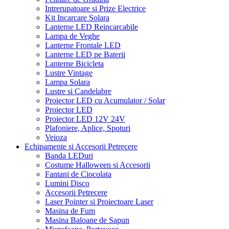
Intrerupatoare si Prize Electrice
Kit Incarcare Solara
Lanterne LED Reincarcabile
Lampa de Veghe
Lanterne Frontale LED
Lanterne LED pe Baterii
Lanterne Bicicleta
Lustre Vintage
Lampa Solara
Lustre si Candelabre
Proiector LED cu Acumulator / Solar
Proiector LED
Proiector LED 12V 24V
Plafoniere, Aplice, Spoturi
Veioza
Echipamente si Accesorii Petrecere
Banda LEDuri
Costume Halloween si Accesorii
Fantani de Ciocolata
Lumini Disco
Accesorii Petrecere
Laser Pointer si Proiectoare Laser
Masina de Fum
Masina Baloane de Sapun