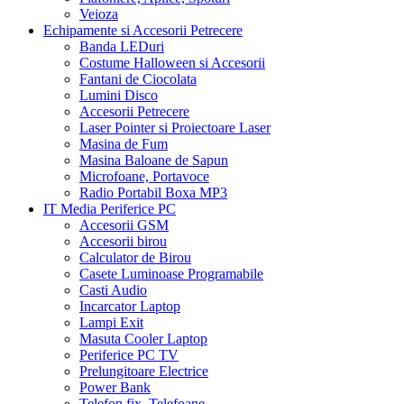
Veioza
Echipamente si Accesorii Petrecere
Banda LEDuri
Costume Halloween si Accesorii
Fantani de Ciocolata
Lumini Disco
Accesorii Petrecere
Laser Pointer si Proiectoare Laser
Masina de Fum
Masina Baloane de Sapun
Microfoane, Portavoce
Radio Portabil Boxa MP3
IT Media Periferice PC
Accesorii GSM
Accesorii birou
Calculator de Birou
Casete Luminoase Programabile
Casti Audio
Incarcator Laptop
Lampi Exit
Masuta Cooler Laptop
Periferice PC TV
Prelungitoare Electrice
Power Bank
Telefon fix, Telefoane