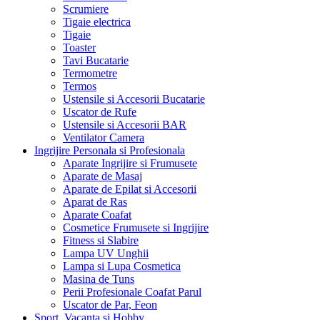
Scrumiere
Tigaie electrica
Tigaie
Toaster
Tavi Bucatarie
Termometre
Termos
Ustensile si Accesorii Bucatarie
Uscator de Rufe
Ustensile si Accesorii BAR
Ventilator Camera
Ingrijire Personala si Profesionala
Aparate Ingrijire si Frumusete
Aparate de Masaj
Aparate de Epilat si Accesorii
Aparat de Ras
Aparate Coafat
Cosmetice Frumusete si Ingrijire
Fitness si Slabire
Lampa UV Unghii
Lampa si Lupa Cosmetica
Masina de Tuns
Perii Profesionale Coafat Parul
Uscator de Par, Feon
Sport, Vacanta si Hobby