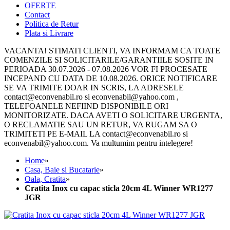
OFERTE
Contact
Politica de Retur
Plata si Livrare
VACANTA! STIMATI CLIENTI, VA INFORMAM CA TOATE
COMENZILE SI SOLICITARILE/GARANTIILE SOSITE IN
PERIOADA 30.07.2026 - 07.08.2026 VOR FI PROCESATE
INCEPAND CU DATA DE 10.08.2026. ORICE NOTIFICARE
SE VA TRIMITE DOAR IN SCRIS, LA ADRESELE
contact@econvenabil.ro si econvenabil@yahoo.com ,
TELEFOANELE NEFIIND DISPONIBILE ORI
MONITORIZATE. DACA AVETI O SOLICITARE URGENTA,
O RECLAMATIE SAU UN RETUR, VA RUGAM SA O
TRIMITETI PE E-MAIL LA contact@econvenabil.ro si
econvenabil@yahoo.com. Va multumim pentru intelegere!
Home
»
Casa, Baie si Bucatarie
»
Oala, Cratita
»
Cratita Inox cu capac sticla 20cm 4L Winner WR1277
JGR