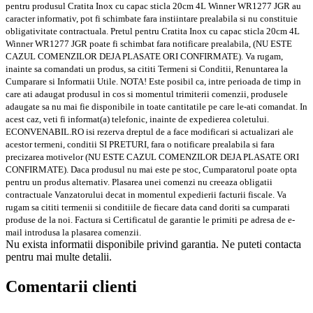
pentru produsul Cratita Inox cu capac sticla 20cm 4L Winner WR1277 JGR au
caracter informativ, pot fi schimbate fara instiintare prealabila si nu constituie
obligativitate contractuala. Pretul pentru Cratita Inox cu capac sticla 20cm 4L
Winner WR1277 JGR poate fi schimbat fara notificare prealabila, (NU ESTE
CAZUL COMENZILOR DEJA PLASATE ORI CONFIRMATE). Va rugam,
inainte sa comandati un produs, sa cititi Termeni si Conditii, Renuntarea la
Cumparare si Informatii Utile. NOTA! Este posibil ca, intre perioada de timp in
care ati adaugat produsul in cos si momentul trimiterii comenzii, produsele
adaugate sa nu mai fie disponibile in toate cantitatile pe care le-ati comandat. In
acest caz, veti fi informat(a) telefonic, inainte de expedierea coletului.
ECONVENABIL.RO isi rezerva dreptul de a face modificari si actualizari ale
acestor termeni, conditii SI PRETURI, fara o notificare prealabila si fara
precizarea motivelor (NU ESTE CAZUL COMENZILOR DEJA PLASATE ORI
CONFIRMATE). Daca produsul nu mai este pe stoc, Cumparatorul poate opta
pentru un produs alternativ. Plasarea unei comenzi nu creeaza obligatii
contractuale Vanzatorului decat in momentul expedierii facturii fiscale. Va
rugam sa cititi termenii si conditiile de fiecare data cand doriti sa cumparati
produse de la noi. Factura si Certificatul de garantie le primiti pe adresa de e-
mail introdusa la plasarea comenzii.
Nu exista informatii disponibile privind garantia. Ne puteti contacta
pentru mai multe detalii.
Comentarii clienti