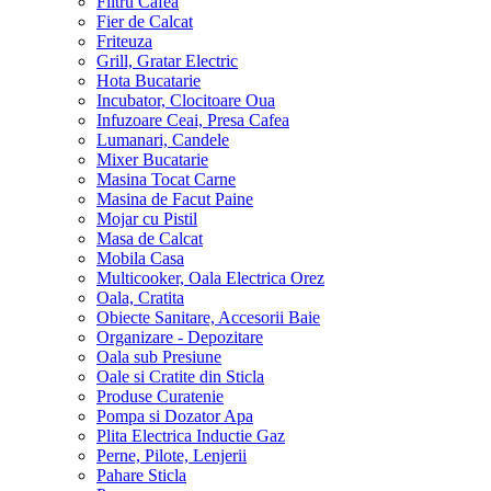
Filtru Cafea
Fier de Calcat
Friteuza
Grill, Gratar Electric
Hota Bucatarie
Incubator, Clocitoare Oua
Infuzoare Ceai, Presa Cafea
Lumanari, Candele
Mixer Bucatarie
Masina Tocat Carne
Masina de Facut Paine
Mojar cu Pistil
Masa de Calcat
Mobila Casa
Multicooker, Oala Electrica Orez
Oala, Cratita
Obiecte Sanitare, Accesorii Baie
Organizare - Depozitare
Oala sub Presiune
Oale si Cratite din Sticla
Produse Curatenie
Pompa si Dozator Apa
Plita Electrica Inductie Gaz
Perne, Pilote, Lenjerii
Pahare Sticla