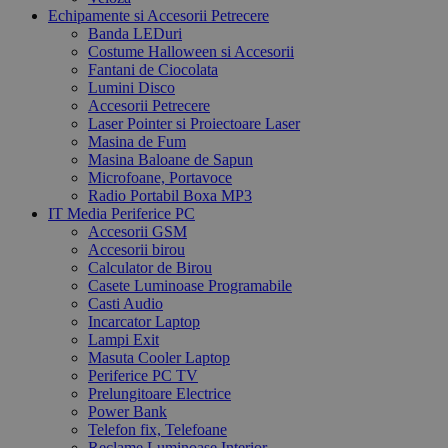
Echipamente si Accesorii Petrecere
Banda LEDuri
Costume Halloween si Accesorii
Fantani de Ciocolata
Lumini Disco
Accesorii Petrecere
Laser Pointer si Proiectoare Laser
Masina de Fum
Masina Baloane de Sapun
Microfoane, Portavoce
Radio Portabil Boxa MP3
IT Media Periferice PC
Accesorii GSM
Accesorii birou
Calculator de Birou
Casete Luminoase Programabile
Casti Audio
Incarcator Laptop
Lampi Exit
Masuta Cooler Laptop
Periferice PC TV
Prelungitoare Electrice
Power Bank
Telefon fix, Telefoane
Reclame Luminoase Interior