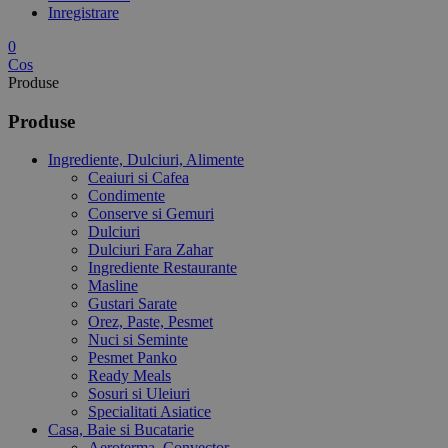
Inregistrare
0
Cos
Produse
Produse
Ingrediente, Dulciuri, Alimente
Ceaiuri si Cafea
Condimente
Conserve si Gemuri
Dulciuri
Dulciuri Fara Zahar
Ingrediente Restaurante
Masline
Gustari Sarate
Orez, Paste, Pesmet
Nuci si Seminte
Pesmet Panko
Ready Meals
Sosuri si Uleiuri
Specialitati Asiatice
Casa, Baie si Bucatarie
Aeroterma, Convector