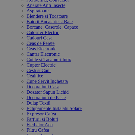
Aparate Anti Insecte
Aspiratoare
Blendere si Tocatoare
Baterii Bucatarie si Baie
Borcane, Caserole, Capace
Calorifer Electric
Cadouri Casa
Ceas de Perete
Ceas Electronic
Cantar Electronic
Cutite si Tacamuri Inox
Cuptor Electric
Cesti si Cani
Ceainice
Cupe Servit Inghetata
Decoratiuni Casa
Dozator Sapun Lichid
Decoratiuni de Paste
Dulap Textil
Echipamente Instalatii Solare
Expresor Cafea
Farfurii si Boluri
Fierbator Apa
Filtru Cafea