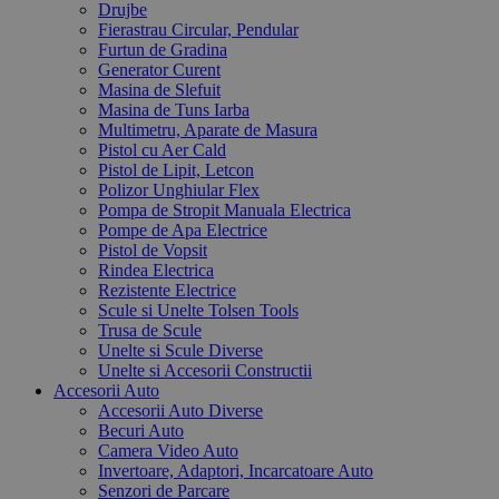
Drujbe
Fierastrau Circular, Pendular
Furtun de Gradina
Generator Curent
Masina de Slefuit
Masina de Tuns Iarba
Multimetru, Aparate de Masura
Pistol cu Aer Cald
Pistol de Lipit, Letcon
Polizor Unghiular Flex
Pompa de Stropit Manuala Electrica
Pompe de Apa Electrice
Pistol de Vopsit
Rindea Electrica
Rezistente Electrice
Scule si Unelte Tolsen Tools
Trusa de Scule
Unelte si Scule Diverse
Unelte si Accesorii Constructii
Accesorii Auto
Accesorii Auto Diverse
Becuri Auto
Camera Video Auto
Invertoare, Adaptori, Incarcatoare Auto
Senzori de Parcare