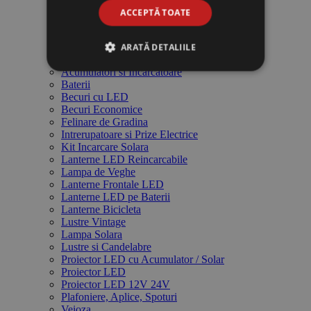
ACCEPTĂ TOATE
Lanterne Profesionale Yemao
Lanterna de Mana LED Yemao
ARATĂ DETALIILE
Acumulatori Stationari si Incarcatoare
Acumulatori si Incarcatoare
Baterii
Becuri cu LED
Becuri Economice
Felinare de Gradina
Intrerupatoare si Prize Electrice
Kit Incarcare Solara
Lanterne LED Reincarcabile
Lampa de Veghe
Lanterne Frontale LED
Lanterne LED pe Baterii
Lanterne Bicicleta
Lustre Vintage
Lampa Solara
Lustre si Candelabre
Proiector LED cu Acumulator / Solar
Proiector LED
Proiector LED 12V 24V
Plafoniere, Aplice, Spoturi
Veioza