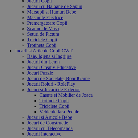
Jucarii Copii
Jucarii cu Baloane de Sapun
Marsupii si Hamuri Bebe
Masinute Electrice
Premergatoare Copii
Scaune de Masa
Seturi de Pictura
Triciclete Copii
Trotineta Copii
Jucarii si Articole Copii CWT
Baie, Igiena si Ingrijire
Jucarii din Lemn
Jucarii Creativ Educative
Jocuri Puzzle
Jocuri de Societate, BoardGame
Jucarii Roluri - RolePlay
Jocuri si Jucarii de Exterior
Casute si Mobilier de Joaca
Trotinete Copii
Triciclete Copii
Vehicule fara Pedale
Jucarii si Articole Bebe
Jocuri de Constructie
Jucarii cu Telecomanda
Jucarii Interactive