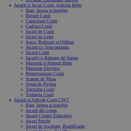
Jucarii si Jocuri Copii, Articole Bebe
Baie, Igiena si Ingrijire
Birouri Copii
Carucioare Copii
Cadouri Copii
Jocuri de Copii
Jocuri tip Lego
Joaca, Relaxare si Odihna
Jucarii cu Telecomanda
Jucarii Copii
Jucarii cu Baloane de Sapun
Marsupii si Hamuri Bebe
Masinute Electrice
Premergatoare Copii
Scaune de Masa
Seturi de Pictura
Triciclete Copii
Trotineta Copii
Jucarii si Articole Copii CWT
Baie, Igiena si Ingrijire
Jucarii din Lemn
Jucarii Creativ Educative
Jocuri Puzzle
Jocuri de Societate, BoardGame