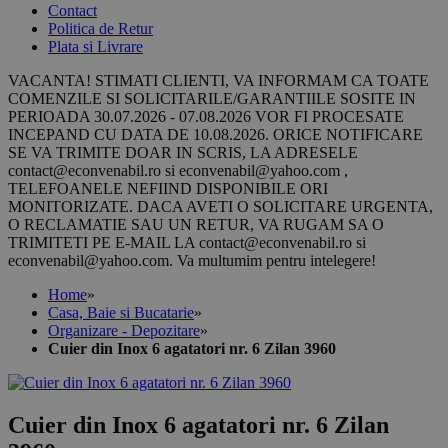
Contact
Politica de Retur
Plata si Livrare
VACANTA! STIMATI CLIENTI, VA INFORMAM CA TOATE
COMENZILE SI SOLICITARILE/GARANTIILE SOSITE IN
PERIOADA 30.07.2026 - 07.08.2026 VOR FI PROCESATE
INCEPAND CU DATA DE 10.08.2026. ORICE NOTIFICARE
SE VA TRIMITE DOAR IN SCRIS, LA ADRESELE
contact@econvenabil.ro si econvenabil@yahoo.com ,
TELEFOANELE NEFIIND DISPONIBILE ORI
MONITORIZATE. DACA AVETI O SOLICITARE URGENTA,
O RECLAMATIE SAU UN RETUR, VA RUGAM SA O
TRIMITETI PE E-MAIL LA contact@econvenabil.ro si
econvenabil@yahoo.com. Va multumim pentru intelegere!
Home
»
Casa, Baie si Bucatarie
»
Organizare - Depozitare
»
Cuier din Inox 6 agatatori nr. 6 Zilan 3960
Cuier din Inox 6 agatatori nr. 6 Zilan