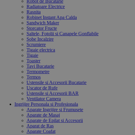
Robot de Bucatarie
Radiatoare Electrice
Rasnita
Robinet Instant Apa Calda
Sandwich Maker
Storcator Fructe
Saltele, Fotolii si Canapele Gonflabile
Sobe Incalzire
Scrumiere
Tigaie electrica
Tigaie
Toaster
Tavi Bucatarie
Termometre
Termos
Ustensile si Accesorii Bucatarie
Uscator de Rufe
Ustensile si Accesorii BAR
Ventilator Camera
Ingrijire Personala si Profesionala
Aparate Ingrijire si Frumusete
Aparate de Masaj
Aparate de Epilat si Accesorii
Aparat de Ras
Aparate Coafat