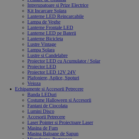
Intrerupatoare si Prize Electrice
Kit Incarcare Solara
Lanterne LED Reincarcabile
Lampa de Veghe
Lanterne Frontale LED
Lanterne LED pe Baterii
Lanterne Bicicleta
Lustre Vintage
Lampa Solara
Lustre si Candelabre
Proiector LED cu Acumulator / Solar
Proiector LED
Proiector LED 12V 24V
Plafoniere, Aplice, Spoturi
Veioza
Echipamente si Accesorii Petrecere
Banda LEDuri
Costume Halloween si Accesorii
Fantani de Ciocolata
Lumini Disco
Accesorii Petrecere
Laser Pointer si Proiectoare Laser
Masina de Fum
Masina Baloane de Sapun