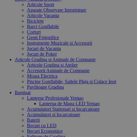
Articole Sport
Aparate Observare Inregistrare
Articole Vacanta
Biciclete
Barci Gonflabile
Corturi
Genti Frigorifice
Instrumente Muzicale si Accesorii
Jocuri de Vacanta
Jocuri de Poker
Articole Gradina si Animale de Companie
Articole Gradina si Atelier
Accesorii Animale de Companie
Moara Electrica
Piscine Gonflabile, Saltele Plaja si Colace Inot
Pavilioane Gradina
Iluminat
Lanterne Profesionale Yemao
Lanterna de Mana LED Yemao
Acumulatori Stationari si Incarcatoare
Acumulatori si Incarcatoare
Baterii
Becuri cu LED
Becuri Economice
Felinare de Gradina