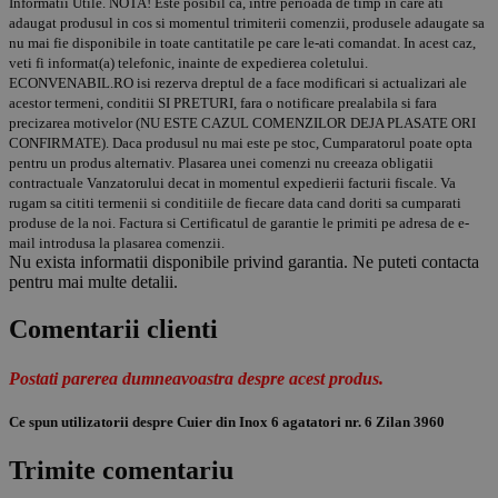
Informatii Utile. NOTA! Este posibil ca, intre perioada de timp in care ati
adaugat produsul in cos si momentul trimiterii comenzii, produsele adaugate sa
nu mai fie disponibile in toate cantitatile pe care le-ati comandat. In acest caz,
veti fi informat(a) telefonic, inainte de expedierea coletului.
ECONVENABIL.RO isi rezerva dreptul de a face modificari si actualizari ale
acestor termeni, conditii SI PRETURI, fara o notificare prealabila si fara
precizarea motivelor (NU ESTE CAZUL COMENZILOR DEJA PLASATE ORI
CONFIRMATE). Daca produsul nu mai este pe stoc, Cumparatorul poate opta
pentru un produs alternativ. Plasarea unei comenzi nu creeaza obligatii
contractuale Vanzatorului decat in momentul expedierii facturii fiscale. Va
rugam sa cititi termenii si conditiile de fiecare data cand doriti sa cumparati
produse de la noi. Factura si Certificatul de garantie le primiti pe adresa de e-
mail introdusa la plasarea comenzii.
Nu exista informatii disponibile privind garantia. Ne puteti contacta
pentru mai multe detalii.
Comentarii clienti
Postati parerea dumneavoastra despre acest produs.
Ce spun utilizatorii despre Cuier din Inox 6 agatatori nr. 6 Zilan 3960
Trimite comentariu