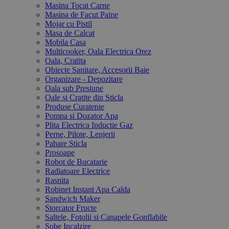
Masina Tocat Carne
Masina de Facut Paine
Mojar cu Pistil
Masa de Calcat
Mobila Casa
Multicooker, Oala Electrica Orez
Oala, Cratita
Obiecte Sanitare, Accesorii Baie
Organizare - Depozitare
Oala sub Presiune
Oale si Cratite din Sticla
Produse Curatenie
Pompa si Dozator Apa
Plita Electrica Inductie Gaz
Perne, Pilote, Lenjerii
Pahare Sticla
Prosoape
Robot de Bucatarie
Radiatoare Electrice
Rasnita
Robinet Instant Apa Calda
Sandwich Maker
Storcator Fructe
Saltele, Fotolii si Canapele Gonflabile
Sobe Incalzire