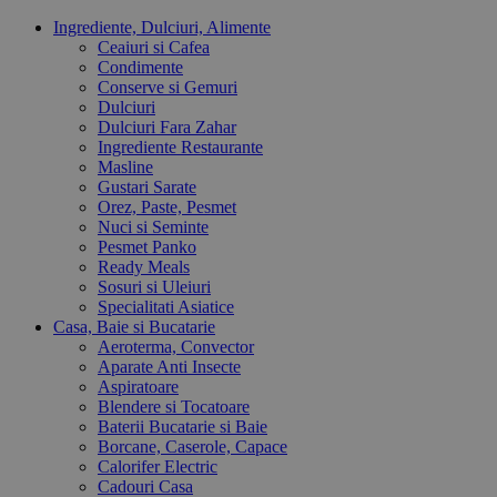
Ingrediente, Dulciuri, Alimente
Ceaiuri si Cafea
Condimente
Conserve si Gemuri
Dulciuri
Dulciuri Fara Zahar
Ingrediente Restaurante
Masline
Gustari Sarate
Orez, Paste, Pesmet
Nuci si Seminte
Pesmet Panko
Ready Meals
Sosuri si Uleiuri
Specialitati Asiatice
Casa, Baie si Bucatarie
Aeroterma, Convector
Aparate Anti Insecte
Aspiratoare
Blendere si Tocatoare
Baterii Bucatarie si Baie
Borcane, Caserole, Capace
Calorifer Electric
Cadouri Casa