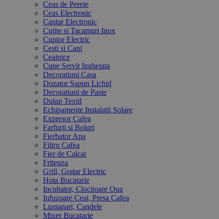
Ceas de Perete
Ceas Electronic
Cantar Electronic
Cutite si Tacamuri Inox
Cuptor Electric
Cesti si Cani
Ceainice
Cupe Servit Inghetata
Decoratiuni Casa
Dozator Sapun Lichid
Decoratiuni de Paste
Dulap Textil
Echipamente Instalatii Solare
Expresor Cafea
Farfurii si Boluri
Fierbator Apa
Filtru Cafea
Fier de Calcat
Friteuza
Grill, Gratar Electric
Hota Bucatarie
Incubator, Clocitoare Oua
Infuzoare Ceai, Presa Cafea
Lumanari, Candele
Mixer Bucatarie