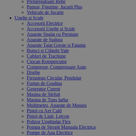
Premergatoare Bebe
Papusi, Figurine, Jucarii Plus
Vehicule de Jucarie
Unelte si Scule
Accesorii Electrice
Accesorii Unelte si Scule
Aparate Spalat cu Presiune
Aparate de Sudura
Aparate Taiat Gresie si Faianta
Butuci si Cilindri Yale
Cabluri de Tractiune
Ciocan Rotopercutor
Compresor, Compresoare Auto
Drujbe
Fierastrau Circular, Pendular
Furtun de Gradina
Generator Curent
Masina de Slefuit
Masina de Tuns Iarba
Multimetru, Aparate de Masura
Pistol cu Aer Cald
Pistol de Lipit, Letcon
Polizor Unghiular Flex
Pompa de Stropit Manuala Electrica
Pompe de Apa Electrice