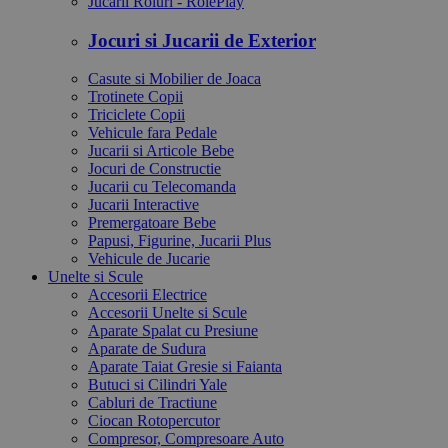
Jucarii Roluri - RolePlay
Jocuri si Jucarii de Exterior
Casute si Mobilier de Joaca
Trotinete Copii
Triciclete Copii
Vehicule fara Pedale
Jucarii si Articole Bebe
Jocuri de Constructie
Jucarii cu Telecomanda
Jucarii Interactive
Premergatoare Bebe
Papusi, Figurine, Jucarii Plus
Vehicule de Jucarie
Unelte si Scule
Accesorii Electrice
Accesorii Unelte si Scule
Aparate Spalat cu Presiune
Aparate de Sudura
Aparate Taiat Gresie si Faianta
Butuci si Cilindri Yale
Cabluri de Tractiune
Ciocan Rotopercutor
Compresor, Compresoare Auto