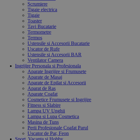
Scrumiere
Tigaie electrica
Tigaie
Toaster
Tavi Bucatarie
Termometre
Termos
Ustensile si Accesorii Bucatarie
Uscator de Rufe
Ustensile si Accesorii BAR
Ventilator Camera
Ingrijire Personala si Profesionala
Aparate Ingrijire si Frumusete
Aparate de Masaj
Aparate de Epilat si Accesorii
Aparat de Ras
Aparate Coafat
Cosmetice Frumusete si Ingrijire
Fitness si Slabire
Lampa UV Unghii
Lampa si Lupa Cosmetica
Masina de Tuns
Perii Profesionale Coafat Parul
Uscator de Par, Feon
Sport, Vacanta si Hobby