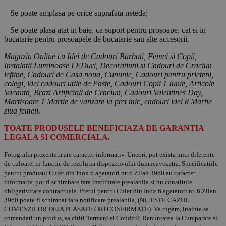
– Se poate amplasa pe orice suprafata neteda;
– Se poate plasa atat in baie, ca suport pentru prosoape, cat si in
bucatarie pentru prosoapele de bucatarie sau alte accesorii.
Magazin Online cu Idei de Cadouri Barbati, Femei si Copii,
Instalatii Luminoase LEDuri, Decoratiuni si Cadouri de Craciun
ieftine, Cadouri de Casa noua, Cununie, Cadouri pentru prieteni,
colegi, idei cadouri utile de Paste, Cadouri Copii 1 Iunie, Articole
Vacanta, Brazi Artificiali de Craciun, Cadouri Valentines Day,
Martisoare 1 Martie de vanzare la pret mic, cadouri idei 8 Martie
ziua femeii.
TOATE PRODUSELE BENEFICIAZA DE GARANTIA
LEGALA SI COMERCIALA.
Fotografia prezentata are caracter informativ. Uneori, pot exista mici diferente
de culoare, in functie de rezolutia dispozitivului dumneavoastra. Specificatiile
pentru produsul Cuier din Inox 6 agatatori nr. 6 Zilan 3960 au caracter
informativ, pot fi schimbate fara instiintare prealabila si nu constituie
obligativitate contractuala. Pretul pentru Cuier din Inox 6 agatatori nr. 6 Zilan
3960 poate fi schimbat fara notificare prealabila, (NU ESTE CAZUL
COMENZILOR DEJA PLASATE ORI CONFIRMATE). Va rugam, inainte sa
comandati un produs, sa cititi Termeni si Conditii, Renuntarea la Cumparare si