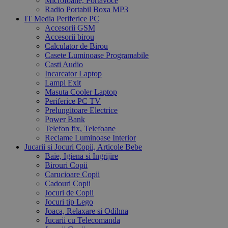
Microfoane, Portavoce
Radio Portabil Boxa MP3
IT Media Periferice PC
Accesorii GSM
Accesorii birou
Calculator de Birou
Casete Luminoase Programabile
Casti Audio
Incarcator Laptop
Lampi Exit
Masuta Cooler Laptop
Periferice PC TV
Prelungitoare Electrice
Power Bank
Telefon fix, Telefoane
Reclame Luminoase Interior
Jucarii si Jocuri Copii, Articole Bebe
Baie, Igiena si Ingrijire
Birouri Copii
Carucioare Copii
Cadouri Copii
Jocuri de Copii
Jocuri tip Lego
Joaca, Relaxare si Odihna
Jucarii cu Telecomanda