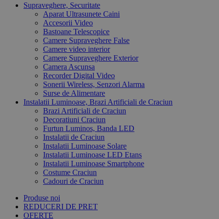
Supraveghere, Securitate
Aparat Ultrasunete Caini
Accesorii Video
Bastoane Telescopice
Camere Supraveghere False
Camere video interior
Camere Supraveghere Exterior
Camera Ascunsa
Recorder Digital Video
Sonerii Wireless, Senzori Alarma
Surse de Alimentare
Instalatii Luminoase, Brazi Artificiali de Craciun
Brazi Artificiali de Craciun
Decoratiuni Craciun
Furtun Luminos, Banda LED
Instalatii de Craciun
Instalatii Luminoase Solare
Instalatii Luminoase LED Etans
Instalatii Luminoase Smartphone
Costume Craciun
Cadouri de Craciun
Produse noi
REDUCERI DE PRET
OFERTE