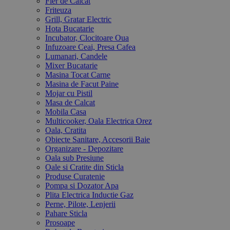
Fier de Calcat
Friteuza
Grill, Gratar Electric
Hota Bucatarie
Incubator, Clocitoare Oua
Infuzoare Ceai, Presa Cafea
Lumanari, Candele
Mixer Bucatarie
Masina Tocat Carne
Masina de Facut Paine
Mojar cu Pistil
Masa de Calcat
Mobila Casa
Multicooker, Oala Electrica Orez
Oala, Cratita
Obiecte Sanitare, Accesorii Baie
Organizare - Depozitare
Oala sub Presiune
Oale si Cratite din Sticla
Produse Curatenie
Pompa si Dozator Apa
Plita Electrica Inductie Gaz
Perne, Pilote, Lenjerii
Pahare Sticla
Prosoape