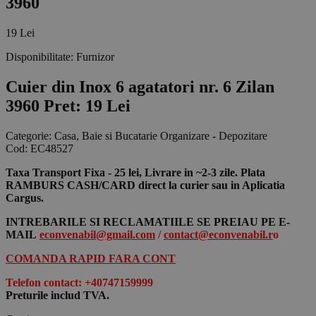
3960
19 Lei
Disponibilitate:
Furnizor
Cuier din Inox 6 agatatori nr. 6 Zilan
3960
Pret: 19 Lei
Categorie:
Casa, Baie si Bucatarie Organizare - Depozitare
Cod:
EC48527
Taxa Transport Fixa - 25 lei, Livrare in ~2-3 zile. Plata
RAMBURS CASH/CARD direct la curier sau in Aplicatia
Cargus.
INTREBARILE SI RECLAMATIILE SE PREIAU PE E-
MAIL
econvenabil@gmail.com
/
contact@econvenabil.r
o
COMANDA RAPID FARA CONT
Telefon contact: +40747159999
Preturile includ TVA.