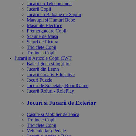
Jucarii cu Telecomanda
Jucarii Copii
Jucarii cu Baloane de Sapun
Marsupii si Hamuri Bebe
Masinute Electrice
Premergatoare Copii
Scaune de Masa
Seturi de Pictura
Triciclete Copii
Trotineta Copii
Jucarii si Articole Copii CWT
Baie, Igiena si Ingrijire
Jucarii din Lemn
Jucarii Creativ Educative
Jocuri Puzzle
Jocuri de Societate, BoardGame
Jucarii Roluri - RolePlay
Jocuri si Jucarii de Exterior
Casute si Mobilier de Joaca
Trotinete Copii
Triciclete Copii
Vehicule fara Pedale