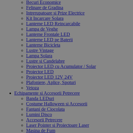
Becuri Economice
Felinare de Gradina
Intrerupatoare si Prize Electrice
Kit Incarcare Solara
Lanterne LED Reincarcabile
Lampa de Veghe
Lanterne Frontale LED
Lanterne LED pe Baterii
Lanterne Bicicleta
Lustre Vintage
Lampa Solara
Lustre si Candelabre
Proiector LED cu Acumulator / Solar
Proiector LED
Proiector LED 12V 24V
Plafoniere, Aplice, Spoturi
Veioza
Echipamente si Accesorii Petrecere
Banda LEDuri
Costume Halloween si Accesorii
Fantani de Ciocolata
Lumini Disco
Accesorii Petrecere
Laser Pointer si Proiectoare Laser
Masina de Fum