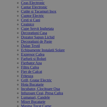
Ceas Electronic
Cantar Electronic
Cutite si Tacamuri Inox
Cuptor Electric
Cesti si Cani
Ceainice
Cupe Servit Inghetata
Decoratiuni Casa
Dozator Sapun Lichid
Decoratiuni de Paste
Dulap Textil
Echipamente Instalatii Solare
Expresor Cafea
Farfurii si Boluri
Fierbator Apa
Filtru Cafea
Fier de Calcat
Friteuza
Grill, Gratar Electric
Hota Bucatarie
Incubator, Clocitoare Oua
Infuzoare Ceai, Presa Cafea
Lumanari, Candele
Mixer Bucatarie
Masina Tocat Carne