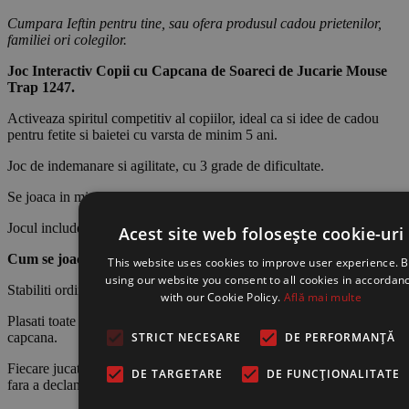
Cumpara Ieftin pentru tine, sau ofera produsul cadou prietenilor,
familiei ori colegilor.
Joc Interactiv Copii cu Capcana de Soareci de Jucarie Mouse
Trap 1247.
Activeaza spiritul competitiv al copiilor, ideal ca si idee de cadou
pentru fetite si baietei cu varsta de minim 5 ani.
Joc de indemanare si agilitate, cu 3 grade de dificultate.
Se joaca in minim doi jucatori.
Jocul include cartonase triunghiulare in forma de felii de branza.
Acest site web folosește cookie-uri
Cum se joaca:
This website uses cookies to improve user experience. B
using our website you consent to all cookies in accordan
Stabiliti ordinea in care incepeti jocul (puteti trage la sorti).
with our Cookie Policy.
Află mai multe
Plasati toate “triunghiurile de branza” in locasul destinat lor si armati
STRICT NECESARE
DE PERFORMANȚĂ
capcana.
Fiecare jucator trebuie sa incerce sa obtina cat mai multe cartonase,
DE TARGETARE
DE FUNCŢIONALITATE
fara a declansa capcana.