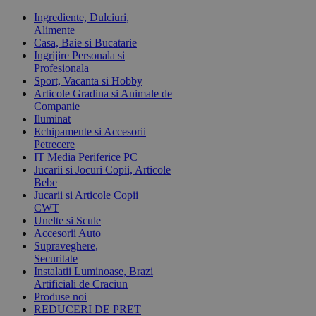
Ingrediente, Dulciuri,
Alimente
Casa, Baie si Bucatarie
Ingrijire Personala si
Profesionala
Sport, Vacanta si Hobby
Articole Gradina si Animale de
Companie
Iluminat
Echipamente si Accesorii
Petrecere
IT Media Periferice PC
Jucarii si Jocuri Copii, Articole
Bebe
Jucarii si Articole Copii
CWT
Unelte si Scule
Accesorii Auto
Supraveghere,
Securitate
Instalatii Luminoase, Brazi
Artificiali de Craciun
Produse noi
REDUCERI DE PRET