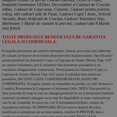
Instalatii Luminoase LEDuri, Decoratiuni si Cadouri de Craciun
ieftine, Cadouri de Casa noua, Cununie, Cadouri pentru prieteni,
colegi, idei cadouri utile de Paste, Cadouri Copii 1 Iunie, Articole
Vacanta, Brazi Artificiali de Craciun, Cadouri Valentines Day,
Martisoare 1 Martie de vanzare la pret mic, cadouri idei 8 Martie
ziua femeii.
TOATE PRODUSELE BENEFICIAZA DE GARANTIA
LEGALA SI COMERCIALA.
Fotografia prezentata are caracter informativ. Uneori, pot exista mici diferente
de culoare, in functie de rezolutia dispozitivului dumneavoastra. Specificatiile
pentru produsul Joc Interactiv Copii cu Capcana de Soareci Mouse Trap 1247
au caracter informativ, pot fi schimbate fara instiintare prealabila si nu
constituie obligativitate contractuala. Pretul pentru Joc Interactiv Copii cu
Capcana de Soareci Mouse Trap 1247 poate fi schimbat fara notificare
prealabila, (NU ESTE CAZUL COMENZILOR DEJA PLASATE ORI
CONFIRMATE). Va rugam, inainte sa comandati un produs, sa cititi Termeni si
Conditii, Renuntarea la Cumparare si Informatii Utile. NOTA! Este posibil ca,
intre perioada de timp in care ati adaugat produsul in cos si momentul trimiterii
comenzii, produsele adaugate sa nu mai fie disponibile in toate cantitatile pe
care le-ati comandat. In acest caz, veti fi informat(a) telefonic, inainte de
expedierea coletului. ECONVENABIL.RO isi rezerva dreptul de a face
modificari si actualizari ale acestor termeni, conditii SI PRETURI, fara o
notificare prealabila si fara precizarea motivelor (NU ESTE CAZUL