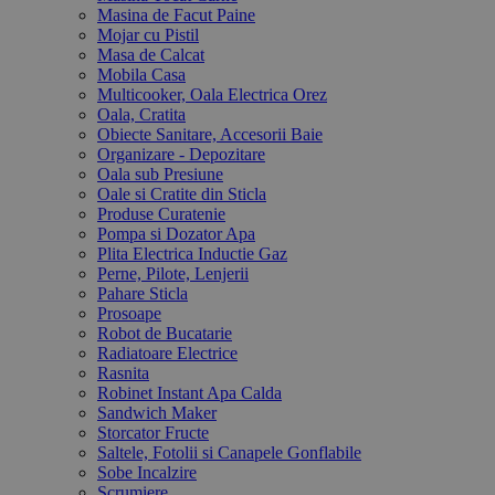
Masina de Facut Paine
Mojar cu Pistil
Masa de Calcat
Mobila Casa
Multicooker, Oala Electrica Orez
Oala, Cratita
Obiecte Sanitare, Accesorii Baie
Organizare - Depozitare
Oala sub Presiune
Oale si Cratite din Sticla
Produse Curatenie
Pompa si Dozator Apa
Plita Electrica Inductie Gaz
Perne, Pilote, Lenjerii
Pahare Sticla
Prosoape
Robot de Bucatarie
Radiatoare Electrice
Rasnita
Robinet Instant Apa Calda
Sandwich Maker
Storcator Fructe
Saltele, Fotolii si Canapele Gonflabile
Sobe Incalzire
Scrumiere