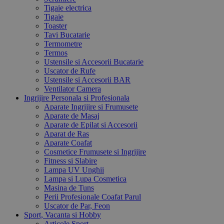
Tigaie electrica
Tigaie
Toaster
Tavi Bucatarie
Termometre
Termos
Ustensile si Accesorii Bucatarie
Uscator de Rufe
Ustensile si Accesorii BAR
Ventilator Camera
Ingrijire Personala si Profesionala
Aparate Ingrijire si Frumusete
Aparate de Masaj
Aparate de Epilat si Accesorii
Aparat de Ras
Aparate Coafat
Cosmetice Frumusete si Ingrijire
Fitness si Slabire
Lampa UV Unghii
Lampa si Lupa Cosmetica
Masina de Tuns
Perii Profesionale Coafat Parul
Uscator de Par, Feon
Sport, Vacanta si Hobby
Articole Sport