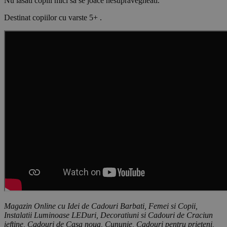
Nu lasati copiii mici sa se joace nesupravegheati.
Destinat copiilor cu varste 5+ .
Magazin Online cu Idei de Cadouri Barbati, Femei si Copii,
Instalatii Luminoase LEDuri, Decoratiuni si Cadouri de Craciun
ieftine, Cadouri de Casa noua, Cununie, Cadouri pentru prieteni,