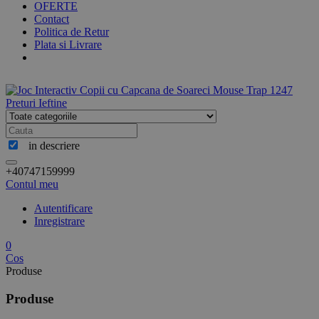
OFERTE
Contact
Politica de Retur
Plata si Livrare
in descriere
+40747159999
Contul meu
Autentificare
Inregistrare
0
Cos
Produse
Produse