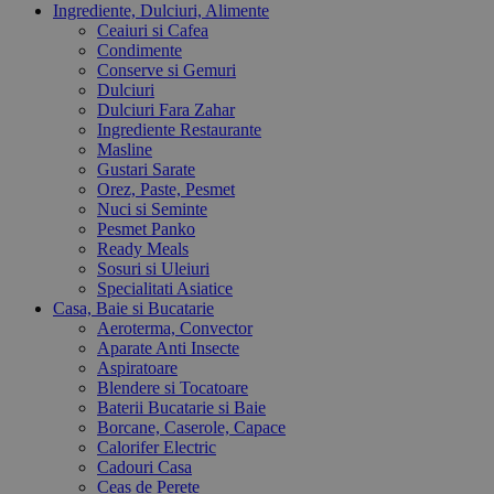
Ingrediente, Dulciuri, Alimente
Ceaiuri si Cafea
Condimente
Conserve si Gemuri
Dulciuri
Dulciuri Fara Zahar
Ingrediente Restaurante
Masline
Gustari Sarate
Orez, Paste, Pesmet
Nuci si Seminte
Pesmet Panko
Ready Meals
Sosuri si Uleiuri
Specialitati Asiatice
Casa, Baie si Bucatarie
Aeroterma, Convector
Aparate Anti Insecte
Aspiratoare
Blendere si Tocatoare
Baterii Bucatarie si Baie
Borcane, Caserole, Capace
Calorifer Electric
Cadouri Casa
Ceas de Perete