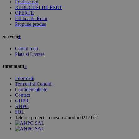
Produse noi
REDUCERI DE PRET
OFERTE
Politica de Retur
Propune produs
Servicii
+
Contul meu
Plata si Livrare
Informatii
+
Informatii
Termeni si Conditii
Confidentialitate
Contact
GDPR
ANPC
SOL
Telefon protectia consumatorului 021-9551