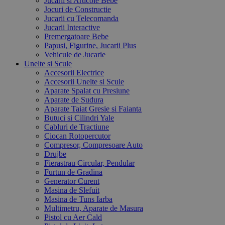
Jucarii si Articole Bebe
Jocuri de Constructie
Jucarii cu Telecomanda
Jucarii Interactive
Premergatoare Bebe
Papusi, Figurine, Jucarii Plus
Vehicule de Jucarie
Unelte si Scule
Accesorii Electrice
Accesorii Unelte si Scule
Aparate Spalat cu Presiune
Aparate de Sudura
Aparate Taiat Gresie si Faianta
Butuci si Cilindri Yale
Cabluri de Tractiune
Ciocan Rotopercutor
Compresor, Compresoare Auto
Drujbe
Fierastrau Circular, Pendular
Furtun de Gradina
Generator Curent
Masina de Slefuit
Masina de Tuns Iarba
Multimetru, Aparate de Masura
Pistol cu Aer Cald