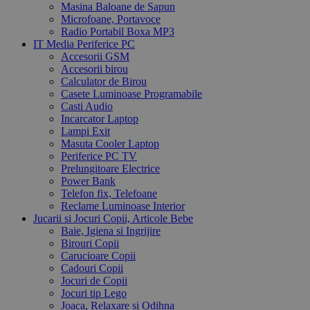
Masina Baloane de Sapun
Microfoane, Portavoce
Radio Portabil Boxa MP3
IT Media Periferice PC
Accesorii GSM
Accesorii birou
Calculator de Birou
Casete Luminoase Programabile
Casti Audio
Incarcator Laptop
Lampi Exit
Masuta Cooler Laptop
Periferice PC TV
Prelungitoare Electrice
Power Bank
Telefon fix, Telefoane
Reclame Luminoase Interior
Jucarii si Jocuri Copii, Articole Bebe
Baie, Igiena si Ingrijire
Birouri Copii
Carucioare Copii
Cadouri Copii
Jocuri de Copii
Jocuri tip Lego
Joaca, Relaxare si Odihna