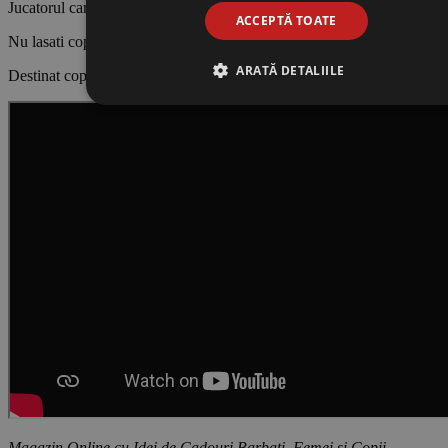
Jucatorul care are cele mai multe cartonase la sfarsit, castiga jocul.
ACCEPTĂ TOATE
Nu lasati copiii mici sa se joace nesupravegheati.
ARATĂ DETALIILE
Destinat copiilor cu varste 5+ .
Magazin Online cu Idei de Cadouri Barbati, Femei si Copii,