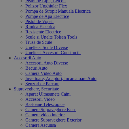
Pistol de Lipit, Letcon
Polizor Unghiular Flex
Pompa de Stropit Manuala Electrica
Pompe de Apa Electrice
Pistol de Vopsit
Rindea Electrica
Rezistente Electrice
Scule si Unelte Tolsen Tools
Trusa de Scule
Unelte si Scule Diverse
Unelte si Accesorii Constructii
Accesorii Auto
Accesorii Auto Diverse
Becuri Auto
Camera Video Auto
Invertoare, Adaptori, Incarcatoare Auto
Senzori de Parcare
Supraveghere, Securitate
Aparat Ultrasunete Caini
Accesorii Video
Bastoane Telescopice
Camere Supraveghere False
Camere video interior
Camere Supraveghere Exterior
Camera Ascunsa