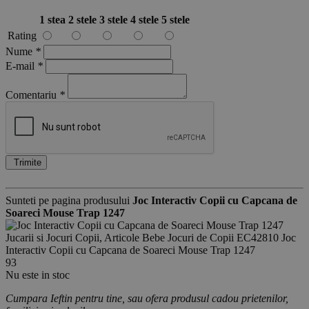
1 stea
2 stele
3 stele
4 stele
5 stele
Rating
Nume
*
E-mail
*
Comentariu
*
Trimite
Sunteti pe pagina produsului
Joc Interactiv Copii cu Capcana de
Soareci Mouse Trap 1247
Jucarii si Jocuri Copii, Articole Bebe
Jocuri de Copii
EC42810
Joc
Interactiv Copii cu Capcana de Soareci Mouse Trap 1247
93
Nu este in stoc
Cumpara Ieftin pentru tine, sau ofera produsul cadou prietenilor,