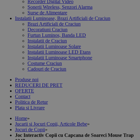
Recorder Digital Video
Sonerii Wireless, Senzori Alarma
Surse de Alimentare
Instalatii Luminoase, Brazi Artificiali de Craciun
Brazi Artificiali de Craciun
Decoratiuni Craciun
Furtun Luminos, Banda LED
Instalatii de Craciun
Instalatii Luminoase Solare
Instalatii Luminoase LED Etans
Instalatii Luminoase Smartphone
Costume Craciun
Cadouri de Craciun
Produse noi
REDUCERI DE PRET
OFERTE
Contact
Politica de Retur
Plata si Livrare
Home
»
Jucarii si Jocuri Copii, Articole Bebe
»
Jocuri de Copii
»
Joc Interactiv Copii cu Capcana de Soareci Mouse Trap