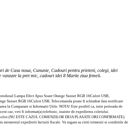
ri de Casa noua, Cununie, Cadouri pentru prieteni, colegi, idei
e vanzare la pret mic, cadouri idei 8 Martie ziua femeii.
entru produsul Lampa Efect Apus Soare Orange Sunset RGB 16Culori USB,
 Orange Sunset RGB 16Culori USB, Telecomanda poate fi schimbat fara notificare
a Cumparare si Informatii Utile. NOTA! Este posibil ca, intre perioada de
est caz, veti fi informat(a) telefonic, inainte de expedierea coletului.
ecizarea motivelor (NU ESTE CAZUL COMENZILOR DEJA PLASATE ORI CONFIRMATE).
momentul expedierii facturii fiscale. Va rugam sa cititi termenii si conditiile de