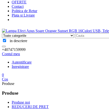
OFERTE
Contact
Politica de Retur
Plata si Livrare
in descriere
+40747159999
Contul meu
Autentificare
Inregistrare
0
Cos
Produse
Produse
Produse noi
REDUCERI DE PRET