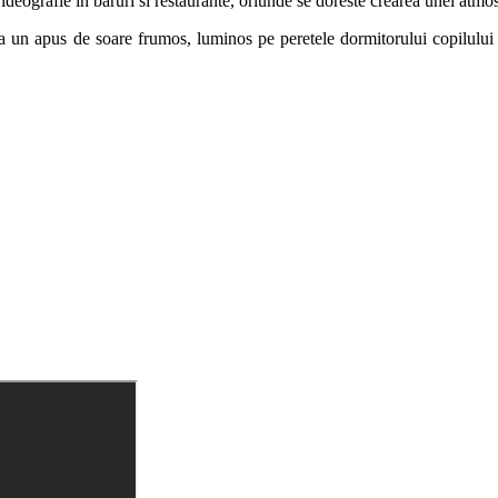
 videografie in baruri si restaurante, oriunde se doreste crearea unei atmo
a un apus de soare frumos, luminos pe peretele dormitorului copilului t