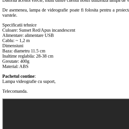
Datorita acestor efecte, multi dintre clientii nostri utilizeaza lampa de
De asemenea, lampa de videografie poate fi folosita pentru a proiect
varstele.
Specificatii tehnice
Culoare: Sunset Red/Apus incandescent
Alimentare: alimentare USB
Cablu: ~ 1,2 m
Dimensiuni
Baza: diametru 11.5 cm
Inaltime reglabila: 28-38 cm
Greutate: 400g
Material: ABS
Pachetul contine
:
Lampa videografie cu suport,
Telecomanda.