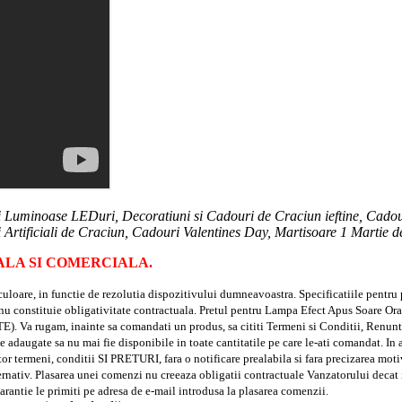
ii Luminoase LEDuri, Decoratiuni si Cadouri de Craciun ieftine, Cadou
i Artificiali de Craciun, Cadouri Valentines Day, Martisoare 1 Martie d
LA SI COMERCIALA.
 de culoare, in functie de rezolutia dispozitivului dumneavoastra. Specificatiile p
si nu constituie obligativitate contractuala. Pretul pentru Lampa Efect Apus Soare
, inainte sa comandati un produs, sa cititi Termeni si Conditii, Renuntarea l
adaugate sa nu mai fie disponibile in toate cantitatile pe care le-ati comandat. In ac
acestor termeni, conditii SI PRETURI, fara o notificare prealabila si fara pr
ativ. Plasarea unei comenzi nu creeaza obligatii contractuale Vanzatorului decat in 
garantie le primiti pe adresa de e-mail introdusa la plasarea comenzii.