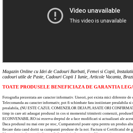
Magazin Online cu Idei de Cadouri Barbati, Femei si Copii, Instalat
cadouri utile de Paste, Cadouri Copii 1 Iunie, Articole Vacanta, Braz
TOATE PRODUSELE BENEFICIAZA DE GARANTIA LEGA
Fotografia prezentata are caracter informativ. Uneori, pot exista mici diferente
Telecomanda au caracter informativ, pot fi schimbate fara instiintare prealabila 
prealabila, (NU ESTE CAZUL COMENZILOR DEJA PLASATE ORI CONFIRMATE). Va rugam
timp in care ati adaugat produsul in cos si momentul trimiterii comenzii, produsele 
ECONVENABIL.RO isi rezerva dreptul de a face modificari si actualizari ale 
Daca produsul nu mai este pe stoc, Cumparatorul poate opta pentru un produs altern
fiecare data cand doriti sa cumparati produse de la noi. Factura si Certificatul de 