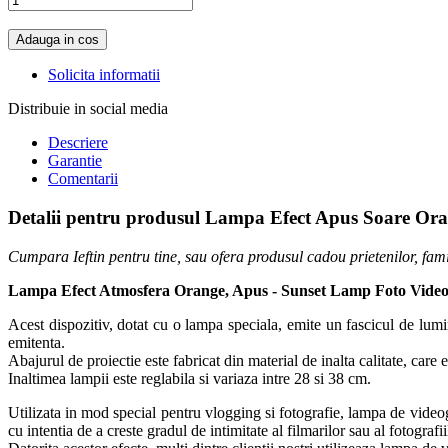
Adauga in cos
Solicita informatii
Distribuie in social media
Descriere
Garantie
Comentarii
Detalii pentru produsul Lampa Efect Apus Soare O
Cumpara Ieftin pentru tine, sau ofera produsul cadou prietenilor, famil
Lampa Efect Atmosfera Orange, Apus - Sunset Lamp Foto Vide
Acest dispozitiv, dotat cu o lampa speciala, emite un fascicul de lum
emitenta.
Abajurul de proiectie este fabricat din material de inalta calitate, care
Inaltimea lampii este reglabila si variaza intre 28 si 38 cm.
Utilizata in mod special pentru vlogging si fotografie, lampa de videogr
cu intentia de a creste gradul de intimitate al filmarilor sau al fotografii