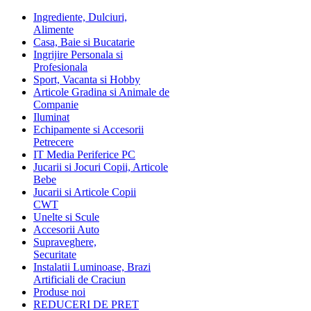
Ingrediente, Dulciuri,
Alimente
Casa, Baie si Bucatarie
Ingrijire Personala si
Profesionala
Sport, Vacanta si Hobby
Articole Gradina si Animale de
Companie
Iluminat
Echipamente si Accesorii
Petrecere
IT Media Periferice PC
Jucarii si Jocuri Copii, Articole
Bebe
Jucarii si Articole Copii
CWT
Unelte si Scule
Accesorii Auto
Supraveghere,
Securitate
Instalatii Luminoase, Brazi
Artificiali de Craciun
Produse noi
REDUCERI DE PRET