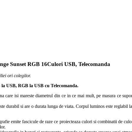
range Sunset RGB 16Culori USB, Telecomanda
iei ori colegilor.
o la USB, RGB la USB cu Telecomanda.
ina care isi mareste diametrul din ce in ce mai mult, pe masura ce supo
 este durabil si are o durata lunga de viata. Corpul luminos este reglabil 
afie emite fascicule de raze ce proiecteaza culori si combinatii de culori 
lor.