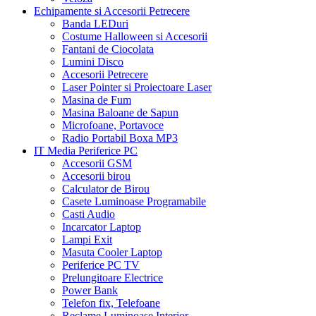
Echipamente si Accesorii Petrecere
Banda LEDuri
Costume Halloween si Accesorii
Fantani de Ciocolata
Lumini Disco
Accesorii Petrecere
Laser Pointer si Proiectoare Laser
Masina de Fum
Masina Baloane de Sapun
Microfoane, Portavoce
Radio Portabil Boxa MP3
IT Media Periferice PC
Accesorii GSM
Accesorii birou
Calculator de Birou
Casete Luminoase Programabile
Casti Audio
Incarcator Laptop
Lampi Exit
Masuta Cooler Laptop
Periferice PC TV
Prelungitoare Electrice
Power Bank
Telefon fix, Telefoane
Reclame Luminoase Interior