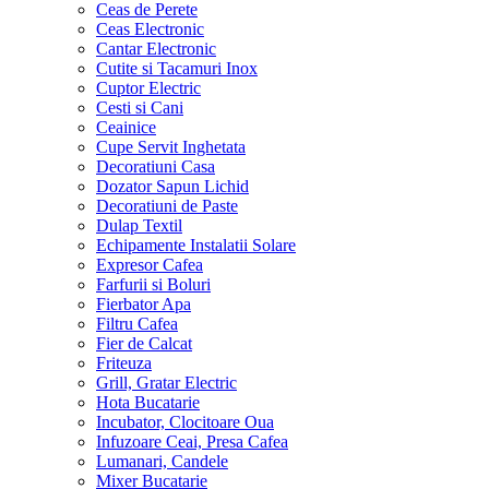
Ceas de Perete
Ceas Electronic
Cantar Electronic
Cutite si Tacamuri Inox
Cuptor Electric
Cesti si Cani
Ceainice
Cupe Servit Inghetata
Decoratiuni Casa
Dozator Sapun Lichid
Decoratiuni de Paste
Dulap Textil
Echipamente Instalatii Solare
Expresor Cafea
Farfurii si Boluri
Fierbator Apa
Filtru Cafea
Fier de Calcat
Friteuza
Grill, Gratar Electric
Hota Bucatarie
Incubator, Clocitoare Oua
Infuzoare Ceai, Presa Cafea
Lumanari, Candele
Mixer Bucatarie