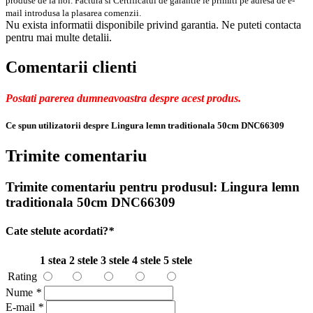
produse de la noi. Factura si Certificatul de garantie le primiti pe adresa de e-
mail introdusa la plasarea comenzii.
Nu exista informatii disponibile privind garantia. Ne puteti contacta
pentru mai multe detalii.
Comentarii clienti
Postati parerea dumneavoastra despre acest produs.
Ce spun utilizatorii despre Lingura lemn traditionala 50cm DNC66309
Trimite comentariu
Trimite comentariu pentru produsul:
Lingura lemn
traditionala 50cm DNC66309
Cate stelute acordati?
*
1 stea
2 stele
3 stele
4 stele
5 stele
Rating
Nume
*
E-mail
*