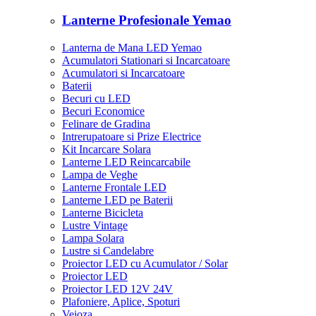
Lanterne Profesionale Yemao
Lanterna de Mana LED Yemao
Acumulatori Stationari si Incarcatoare
Acumulatori si Incarcatoare
Baterii
Becuri cu LED
Becuri Economice
Felinare de Gradina
Intrerupatoare si Prize Electrice
Kit Incarcare Solara
Lanterne LED Reincarcabile
Lampa de Veghe
Lanterne Frontale LED
Lanterne LED pe Baterii
Lanterne Bicicleta
Lustre Vintage
Lampa Solara
Lustre si Candelabre
Proiector LED cu Acumulator / Solar
Proiector LED
Proiector LED 12V 24V
Plafoniere, Aplice, Spoturi
Veioza