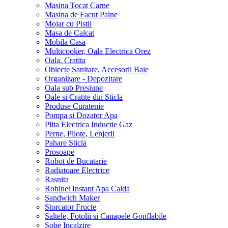
Masina Tocat Carne
Masina de Facut Paine
Mojar cu Pistil
Masa de Calcat
Mobila Casa
Multicooker, Oala Electrica Orez
Oala, Cratita
Obiecte Sanitare, Accesorii Baie
Organizare - Depozitare
Oala sub Presiune
Oale si Cratite din Sticla
Produse Curatenie
Pompa si Dozator Apa
Plita Electrica Inductie Gaz
Perne, Pilote, Lenjerii
Pahare Sticla
Prosoape
Robot de Bucatarie
Radiatoare Electrice
Rasnita
Robinet Instant Apa Calda
Sandwich Maker
Storcator Fructe
Saltele, Fotolii si Canapele Gonflabile
Sobe Incalzire