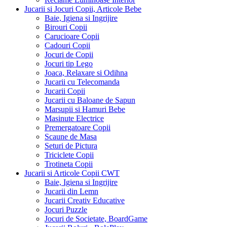
Jucarii si Jocuri Copii, Articole Bebe
Baie, Igiena si Ingrijire
Birouri Copii
Carucioare Copii
Cadouri Copii
Jocuri de Copii
Jocuri tip Lego
Joaca, Relaxare si Odihna
Jucarii cu Telecomanda
Jucarii Copii
Jucarii cu Baloane de Sapun
Marsupii si Hamuri Bebe
Masinute Electrice
Premergatoare Copii
Scaune de Masa
Seturi de Pictura
Triciclete Copii
Trotineta Copii
Jucarii si Articole Copii CWT
Baie, Igiena si Ingrijire
Jucarii din Lemn
Jucarii Creativ Educative
Jocuri Puzzle
Jocuri de Societate, BoardGame