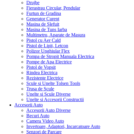
Drujbe
Fierastrau Circular, Pendular
Furtun de Gradina
Generator Curent
Masina de Slefuit
Masina de Tuns Iarba
Multimetru, Aparate de Masura
Pistol cu Aer Cald
Pistol de Lipit, Letcon
Polizor Unghiular Flex
Pompa de Stropit Manuala Electrica
Pompe de Apa Electrice
Pistol de Vopsit
Rindea Electrica
Rezistente Electrice
Scule si Unelte Tolsen Tools
Trusa de Scule
Unelte si Scule Diverse
Unelte si Accesorii Constructii
Accesorii Auto
Accesorii Auto Diverse
Becuri Auto
Camera Video Auto
Invertoare, Adaptori, Incarcatoare Auto
Senzori de Parcare