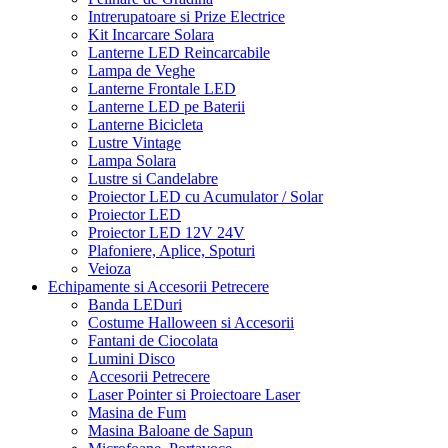
Intrerupatoare si Prize Electrice
Kit Incarcare Solara
Lanterne LED Reincarcabile
Lampa de Veghe
Lanterne Frontale LED
Lanterne LED pe Baterii
Lanterne Bicicleta
Lustre Vintage
Lampa Solara
Lustre si Candelabre
Proiector LED cu Acumulator / Solar
Proiector LED
Proiector LED 12V 24V
Plafoniere, Aplice, Spoturi
Veioza
Echipamente si Accesorii Petrecere
Banda LEDuri
Costume Halloween si Accesorii
Fantani de Ciocolata
Lumini Disco
Accesorii Petrecere
Laser Pointer si Proiectoare Laser
Masina de Fum
Masina Baloane de Sapun