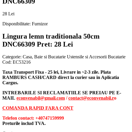
DNC66309
28 Lei
Disponibilitate:
Furnizor
Lingura lemn traditionala 50cm
DNC66309
Pret: 28 Lei
Categorie:
Casa, Baie si Bucatarie Ustensile si Accesorii Bucatarie
Cod:
EC53216
Taxa Transport Fixa - 25 lei, Livrare in ~2-3 zile. Plata
RAMBURS CASH/CARD direct la curier sau in Aplicatia
Cargus.
INTREBARILE SI RECLAMATIILE SE PREIAU PE E-
MAIL
econvenabil@gmail.com
/
contact@econvenabil.r
o
COMANDA RAPID FARA CONT
Telefon contact: +40747159999
Preturile includ TVA.