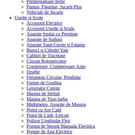
Premergatoare Bebe
Papusi, Figurine, Jucarii Plus
Vehicule de Jucarie
Unelte si Scule
Accesorii Electrice
Accesorii Unelte si Scule
Aparate Spalat cu Presiune
Aparate de Sudura
Aparate Taiat Gresie si Faianta
Butuci si Cilindri Yale
Cabluri de Tractiune
Ciocan Rotopercutor
Compresor, Compresoare Auto
Drujbe
Fierastrau Circular, Pendular
Furtun de Gradina
Generator Curent
Masina de Slefuit
Masina de Tuns Iarba
Multimetru, Aparate de Masura
Pistol cu Aer Cald
Pistol de Lipit, Letcon
Polizor Unghiular Flex
Pompa de Stropit Manuala Electrica
Pompe de Apa Electrice