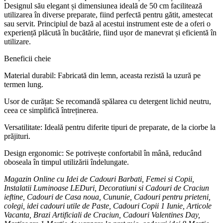
Designul său elegant și dimensiunea ideală de 50 cm facilitează
utilizarea în diverse preparate, fiind perfectă pentru gătit, amestecat
sau servit. Principiul de bază al acestui instrument este de a oferi o
experiență plăcută în bucătărie, fiind ușor de manevrat și eficientă în
utilizare.
Beneficii cheie
Material durabil: Fabricată din lemn, aceasta rezistă la uzură pe
termen lung.
Usor de curățat: Se recomandă spălarea cu detergent lichid neutru,
ceea ce simplifică întreținerea.
Versatilitate: Ideală pentru diferite tipuri de preparate, de la ciorbe la
prăjituri.
Design ergonomic: Se potrivește confortabil în mână, reducând
oboseala în timpul utilizării îndelungate.
Magazin Online cu Idei de Cadouri Barbati, Femei si Copii,
Instalatii Luminoase LEDuri, Decoratiuni si Cadouri de Craciun
ieftine, Cadouri de Casa noua, Cununie, Cadouri pentru prieteni,
colegi, idei cadouri utile de Paste, Cadouri Copii 1 Iunie, Articole
Vacanta, Brazi Artificiali de Craciun, Cadouri Valentines Day,