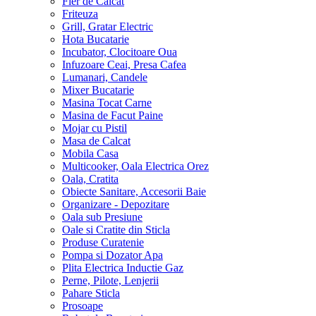
Fier de Calcat
Friteuza
Grill, Gratar Electric
Hota Bucatarie
Incubator, Clocitoare Oua
Infuzoare Ceai, Presa Cafea
Lumanari, Candele
Mixer Bucatarie
Masina Tocat Carne
Masina de Facut Paine
Mojar cu Pistil
Masa de Calcat
Mobila Casa
Multicooker, Oala Electrica Orez
Oala, Cratita
Obiecte Sanitare, Accesorii Baie
Organizare - Depozitare
Oala sub Presiune
Oale si Cratite din Sticla
Produse Curatenie
Pompa si Dozator Apa
Plita Electrica Inductie Gaz
Perne, Pilote, Lenjerii
Pahare Sticla
Prosoape