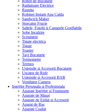
Robot de Bucatarie
Radiatoare Electrice
Rasnita
Robinet Instant Apa Calda
Sandwich Maker
Storcator Fructe
Saltele, Fotolii si Canapele Gonflabile
Sobe Incalzire
Scrumiere
Tigaie electrica
Tigaie
Toaster
Tavi Bucatarie
Termometre
Termos
Ustensile si Accesorii Bucatarie
Uscator de Rufe
Ustensile si Accesorii BAR
Ventilator Camera
Ingrijire Personala si Profesionala
Aparate Ingrijire si Frumusete
Aparate de Masaj
Aparate de Epilat si Accesorii
Aparat de Ras
Aparate Coafat