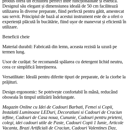
produs oferă un echilibru perfect între funcționalitate și estetică.
Designul său elegant și dimensiunea ideală de 50 cm facilitează
utilizarea în diverse preparate, fiind perfectă pentru gătit, amestecat
sau servit. Principiul de bază al acestui instrument este de a oferi o
experiență plăcută în bucătărie, fiind ușor de manevrat și eficientă în
utilizare.
Beneficii cheie
Material durabil: Fabricată din lemn, aceasta rezistă la uzură pe
termen lung.
Usor de curățat: Se recomandă spălarea cu detergent lichid neutru,
ceea ce simplifică întreținerea.
Versatilitate: Ideală pentru diferite tipuri de preparate, de la ciorbe la
prăjituri.
Design ergonomic: Se potrivește confortabil în mână, reducând
oboseala în timpul utilizării îndelungate.
Magazin Online cu Idei de Cadouri Barbati, Femei si Copii,
Instalatii Luminoase LEDuri, Decoratiuni si Cadouri de Craciun
ieftine, Cadouri de Casa noua, Cununie, Cadouri pentru prieteni,
colegi, idei cadouri utile de Paste, Cadouri Copii 1 Iunie, Articole
Vacanta, Brazi Artificiali de Craciun, Cadouri Valentines Day,