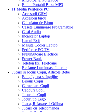
Microfoane, Portavoce
Radio Portabil Boxa MP3
IT Media Periferice PC
Accesorii GSM
Accesorii birou
Calculator de Birou
Casete Luminoase Programabile
Casti Audio
Incarcator Laptop
Lampi Exit
Masuta Cooler Laptop
Periferice PC TV
Prelungitoare Electrice
Power Bank
Telefon fix, Telefoane
Reclame Luminoase Interior
Jucarii si Jocuri Copii, Articole Bebe
Baie, Igiena si Ingrijire
Birouri Copii
Carucioare Copii
Cadouri Copii
Jocuri de Copii
Jocuri tip Lego
Joaca, Relaxare si Odihna
Jucarii cu Telecomanda