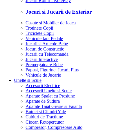
Jucarii Roluri - RolePlay
Jocuri si Jucarii de Exterior
Casute si Mobilier de Joaca
Trotinete Copii
Triciclete Copii
Vehicule fara Pedale
Jucarii si Articole Bebe
Jocuri de Constructie
Jucarii cu Telecomanda
Jucarii Interactive
Premergatoare Bebe
Papusi, Figurine, Jucarii Plus
Vehicule de Jucarie
Unelte si Scule
Accesorii Electrice
Accesorii Unelte si Scule
Aparate Spalat cu Presiune
Aparate de Sudura
Aparate Taiat Gresie si Faianta
Butuci si Cilindri Yale
Cabluri de Tractiune
Ciocan Rotopercutor
Compresor, Compresoare Auto