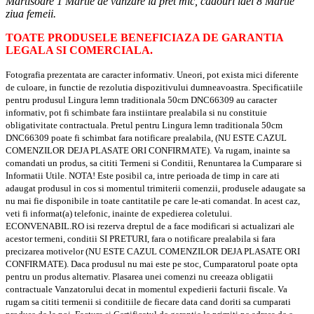
Martisoare 1 Martie de vanzare la pret mic, cadouri idei 8 Martie
ziua femeii.
TOATE PRODUSELE BENEFICIAZA DE GARANTIA
LEGALA SI COMERCIALA.
Fotografia prezentata are caracter informativ. Uneori, pot exista mici diferente
de culoare, in functie de rezolutia dispozitivului dumneavoastra. Specificatiile
pentru produsul Lingura lemn traditionala 50cm DNC66309 au caracter
informativ, pot fi schimbate fara instiintare prealabila si nu constituie
obligativitate contractuala. Pretul pentru Lingura lemn traditionala 50cm
DNC66309 poate fi schimbat fara notificare prealabila, (NU ESTE CAZUL
COMENZILOR DEJA PLASATE ORI CONFIRMATE). Va rugam, inainte sa
comandati un produs, sa cititi Termeni si Conditii, Renuntarea la Cumparare si
Informatii Utile. NOTA! Este posibil ca, intre perioada de timp in care ati
adaugat produsul in cos si momentul trimiterii comenzii, produsele adaugate sa
nu mai fie disponibile in toate cantitatile pe care le-ati comandat. In acest caz,
veti fi informat(a) telefonic, inainte de expedierea coletului.
ECONVENABIL.RO isi rezerva dreptul de a face modificari si actualizari ale
acestor termeni, conditii SI PRETURI, fara o notificare prealabila si fara
precizarea motivelor (NU ESTE CAZUL COMENZILOR DEJA PLASATE ORI
CONFIRMATE). Daca produsul nu mai este pe stoc, Cumparatorul poate opta
pentru un produs alternativ. Plasarea unei comenzi nu creeaza obligatii
contractuale Vanzatorului decat in momentul expedierii facturii fiscale. Va
rugam sa cititi termenii si conditiile de fiecare data cand doriti sa cumparati