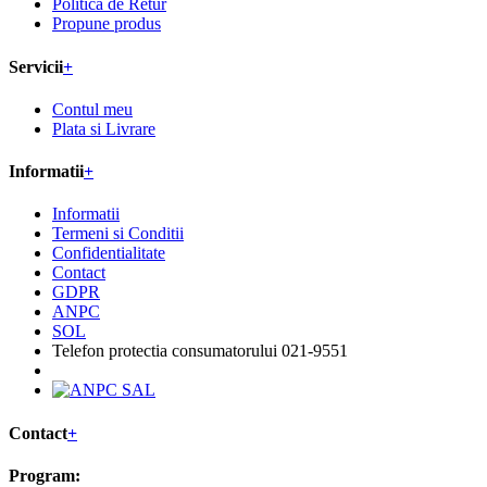
Politica de Retur
Propune produs
Servicii
+
Contul meu
Plata si Livrare
Informatii
+
Informatii
Termeni si Conditii
Confidentialitate
Contact
GDPR
ANPC
SOL
Telefon protectia consumatorului 021-9551
Contact
+
Program: