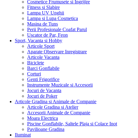
Cosmetice Frumusete si Ingrijire
Fitness si Slabire
Lampa UV Unghii
Lampa si Lupa Cosmetica
Masina de Tuns
Perii Profesionale Coafat Parul
Uscator de Par, Feon
Sport, Vacanta si Hobby
Articole Sport
Aparate Observare Inregistrare
Articole Vacanta
Biciclete
Barci Gonflabile
Corturi
Genti Frigorifice
Instrumente Muzicale si Accesorii
Jocuri de Vacanta
Jocuri de Poker
Articole Gradina si Animale de Companie
Articole Gradina si Atelier
Accesorii Animale de Companie
Moara Electrica
Piscine Gonflabile, Saltele Plaja si Colace Inot
Pavilioane Gradina
Iluminat