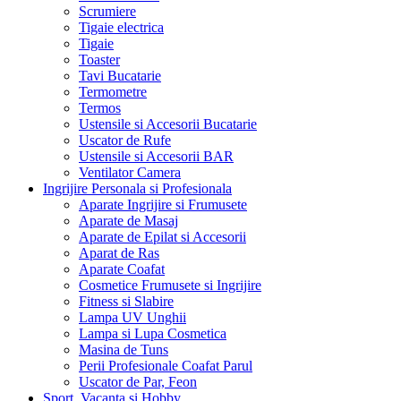
Scrumiere
Tigaie electrica
Tigaie
Toaster
Tavi Bucatarie
Termometre
Termos
Ustensile si Accesorii Bucatarie
Uscator de Rufe
Ustensile si Accesorii BAR
Ventilator Camera
Ingrijire Personala si Profesionala
Aparate Ingrijire si Frumusete
Aparate de Masaj
Aparate de Epilat si Accesorii
Aparat de Ras
Aparate Coafat
Cosmetice Frumusete si Ingrijire
Fitness si Slabire
Lampa UV Unghii
Lampa si Lupa Cosmetica
Masina de Tuns
Perii Profesionale Coafat Parul
Uscator de Par, Feon
Sport, Vacanta si Hobby