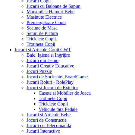
Jucarii Copii
Jucarii cu Baloane de Sapun
Marsupii si Hamuri Bebe
Masinute Electrice
Premergatoare Copii
Scaune de Masa
Seturi de Pictura
Triciclete Copii
Trotineta Copii
Jucarii si Articole Copii CWT
Baie, Igiena si Ingrijire
Jucarii din Lemn
Jucarii Creativ Educative
Jocuri Puzzle
Jocuri de Societate, BoardGame
Jucarii Roluri - RolePlay
Jocuri si Jucarii de Exterior
Casute si Mobilier de Joaca
Trotinete Copii
Triciclete Copii
Vehicule fara Pedale
Jucarii si Articole Bebe
Jocuri de Constructie
Jucarii cu Telecomanda
Jucarii Interactive