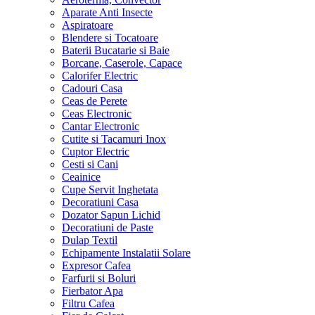
Aparate Anti Insecte
Aspiratoare
Blendere si Tocatoare
Baterii Bucatarie si Baie
Borcane, Caserole, Capace
Calorifer Electric
Cadouri Casa
Ceas de Perete
Ceas Electronic
Cantar Electronic
Cutite si Tacamuri Inox
Cuptor Electric
Cesti si Cani
Ceainice
Cupe Servit Inghetata
Decoratiuni Casa
Dozator Sapun Lichid
Decoratiuni de Paste
Dulap Textil
Echipamente Instalatii Solare
Expresor Cafea
Farfurii si Boluri
Fierbator Apa
Filtru Cafea