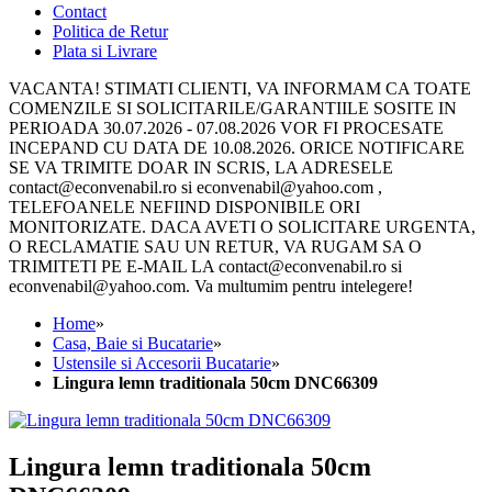
Contact
Politica de Retur
Plata si Livrare
VACANTA! STIMATI CLIENTI, VA INFORMAM CA TOATE
COMENZILE SI SOLICITARILE/GARANTIILE SOSITE IN
PERIOADA 30.07.2026 - 07.08.2026 VOR FI PROCESATE
INCEPAND CU DATA DE 10.08.2026. ORICE NOTIFICARE
SE VA TRIMITE DOAR IN SCRIS, LA ADRESELE
contact@econvenabil.ro si econvenabil@yahoo.com ,
TELEFOANELE NEFIIND DISPONIBILE ORI
MONITORIZATE. DACA AVETI O SOLICITARE URGENTA,
O RECLAMATIE SAU UN RETUR, VA RUGAM SA O
TRIMITETI PE E-MAIL LA contact@econvenabil.ro si
econvenabil@yahoo.com. Va multumim pentru intelegere!
Home
»
Casa, Baie si Bucatarie
»
Ustensile si Accesorii Bucatarie
»
Lingura lemn traditionala 50cm DNC66309
Lingura lemn traditionala 50cm