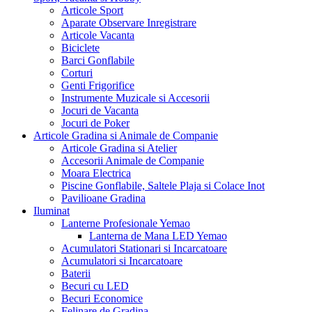
Articole Sport
Aparate Observare Inregistrare
Articole Vacanta
Biciclete
Barci Gonflabile
Corturi
Genti Frigorifice
Instrumente Muzicale si Accesorii
Jocuri de Vacanta
Jocuri de Poker
Articole Gradina si Animale de Companie
Articole Gradina si Atelier
Accesorii Animale de Companie
Moara Electrica
Piscine Gonflabile, Saltele Plaja si Colace Inot
Pavilioane Gradina
Iluminat
Lanterne Profesionale Yemao
Lanterna de Mana LED Yemao
Acumulatori Stationari si Incarcatoare
Acumulatori si Incarcatoare
Baterii
Becuri cu LED
Becuri Economice
Felinare de Gradina