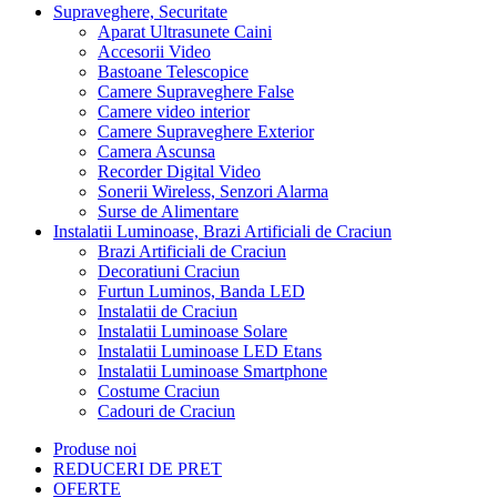
Supraveghere, Securitate
Aparat Ultrasunete Caini
Accesorii Video
Bastoane Telescopice
Camere Supraveghere False
Camere video interior
Camere Supraveghere Exterior
Camera Ascunsa
Recorder Digital Video
Sonerii Wireless, Senzori Alarma
Surse de Alimentare
Instalatii Luminoase, Brazi Artificiali de Craciun
Brazi Artificiali de Craciun
Decoratiuni Craciun
Furtun Luminos, Banda LED
Instalatii de Craciun
Instalatii Luminoase Solare
Instalatii Luminoase LED Etans
Instalatii Luminoase Smartphone
Costume Craciun
Cadouri de Craciun
Produse noi
REDUCERI DE PRET
OFERTE