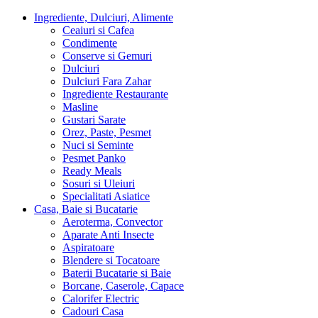
Ingrediente, Dulciuri, Alimente
Ceaiuri si Cafea
Condimente
Conserve si Gemuri
Dulciuri
Dulciuri Fara Zahar
Ingrediente Restaurante
Masline
Gustari Sarate
Orez, Paste, Pesmet
Nuci si Seminte
Pesmet Panko
Ready Meals
Sosuri si Uleiuri
Specialitati Asiatice
Casa, Baie si Bucatarie
Aeroterma, Convector
Aparate Anti Insecte
Aspiratoare
Blendere si Tocatoare
Baterii Bucatarie si Baie
Borcane, Caserole, Capace
Calorifer Electric
Cadouri Casa