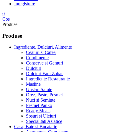
Inregistrare
0
Cos
Produse
Produse
Ingrediente, Dulciuri, Alimente
Ceaiuri si Cafea
Condimente
Conserve si Gemuri
Dulciuri
Dulciuri Fara Zahar
Ingrediente Restaurante
Masline
Gustari Sarate
Orez, Paste, Pesmet
Nuci si Seminte
Pesmet Panko
Ready Meals
Sosuri si Uleiuri
Specialitati Asiatice
Casa, Baie si Bucatarie
Aeroterma, Convector