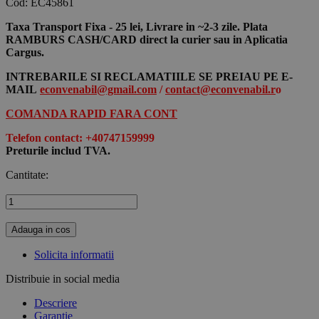
Cod:
EC45861
Taxa Transport Fixa - 25 lei, Livrare in ~2-3 zile. Plata
RAMBURS CASH/CARD direct la curier sau in Aplicatia
Cargus.
INTREBARILE SI RECLAMATIILE SE PREIAU PE E-
MAIL
econvenabil@gmail.com
/
contact@econvenabil.r
o
COMANDA RAPID FARA CONT
Telefon contact: +40747159999
Preturile includ TVA.
Cantitate:
Adauga in cos
Solicita informatii
Distribuie in social media
Descriere
Garantie