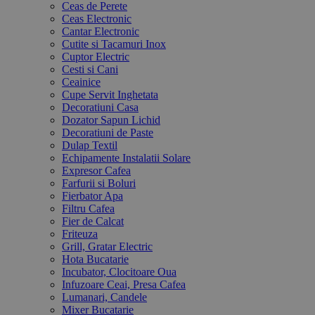
Ceas de Perete
Ceas Electronic
Cantar Electronic
Cutite si Tacamuri Inox
Cuptor Electric
Cesti si Cani
Ceainice
Cupe Servit Inghetata
Decoratiuni Casa
Dozator Sapun Lichid
Decoratiuni de Paste
Dulap Textil
Echipamente Instalatii Solare
Expresor Cafea
Farfurii si Boluri
Fierbator Apa
Filtru Cafea
Fier de Calcat
Friteuza
Grill, Gratar Electric
Hota Bucatarie
Incubator, Clocitoare Oua
Infuzoare Ceai, Presa Cafea
Lumanari, Candele
Mixer Bucatarie