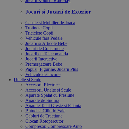
Jucarii Roluri - RolePlay
Jocuri si Jucarii de Exterior
Casute si Mobilier de Joaca
Trotinete Copii
Triciclete Copii
Vehicule fara Pedale
Jucarii si Articole Bebe
Jocuri de Constructie
Jucarii cu Telecomanda
Jucarii Interactive
Premergatoare Bebe
Papusi, Figurine, Jucarii Plus
Vehicule de Jucarie
Unelte si Scule
Accesorii Electrice
Accesorii Unelte si Scule
Aparate Spalat cu Presiune
Aparate de Sudura
Aparate Taiat Gresie si Faianta
Butuci si Cilindri Yale
Cabluri de Tractiune
Ciocan Rotopercutor
Compresor, Compresoare Auto