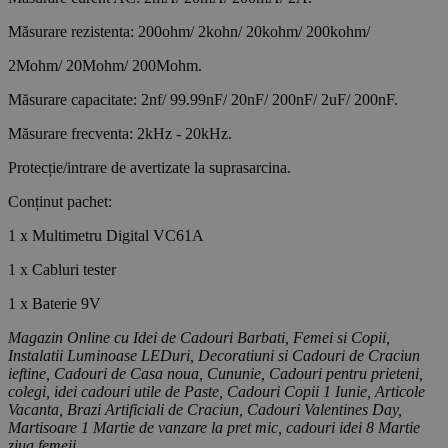
Măsurare rezistenta: 200ohm/ 2kohn/ 20kohm/ 200kohm/
2Mohm/ 20Mohm/ 200Mohm.
Măsurare capacitate: 2nf/ 99.99nF/ 20nF/ 200nF/ 2uF/ 200nF.
Măsurare frecventa: 2kHz - 20kHz.
Protecție/intrare de avertizate la suprasarcina.
Conținut pachet:
1 x Multimetru Digital VC61A
1 x Cabluri tester
1 x Baterie 9V
Magazin Online cu Idei de Cadouri Barbati, Femei si Copii,
Instalatii Luminoase LEDuri, Decoratiuni si Cadouri de Craciun
ieftine, Cadouri de Casa noua, Cununie, Cadouri pentru prieteni,
colegi, idei cadouri utile de Paste, Cadouri Copii 1 Iunie, Articole
Vacanta, Brazi Artificiali de Craciun, Cadouri Valentines Day,
Martisoare 1 Martie de vanzare la pret mic, cadouri idei 8 Martie
ziua femeii.