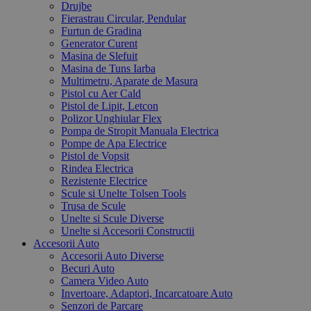
Drujbe
Fierastrau Circular, Pendular
Furtun de Gradina
Generator Curent
Masina de Slefuit
Masina de Tuns Iarba
Multimetru, Aparate de Masura
Pistol cu Aer Cald
Pistol de Lipit, Letcon
Polizor Unghiular Flex
Pompa de Stropit Manuala Electrica
Pompe de Apa Electrice
Pistol de Vopsit
Rindea Electrica
Rezistente Electrice
Scule si Unelte Tolsen Tools
Trusa de Scule
Unelte si Scule Diverse
Unelte si Accesorii Constructii
Accesorii Auto
Accesorii Auto Diverse
Becuri Auto
Camera Video Auto
Invertoare, Adaptori, Incarcatoare Auto
Senzori de Parcare