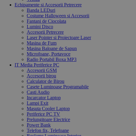
Echipamente si Accesorii Petrecere
Banda LEDuri
Costume Halloween si Accesorii
Fantani de Ciocolata
Lumini Disco
Accesorii Petrecere
Laser Pointer si Proiectoare Laser
Masina de Fum
Masina Baloane de Sapun
Microfoane, Portavoce
Radio Portabil Boxa MP3
IT Media Periferice PC
Accesorii GSM
Accesorii birou
Calculator de Birou
Casete Luminoase Programabile
Casti Audio
Incarcator Laptop
Lampi Exit
Masuta Cooler Laptop
Periferice PC TV
Prelungitoare Electrice
Power Bank
Telefon fix, Telefoane
Reclame Luminoase Interior