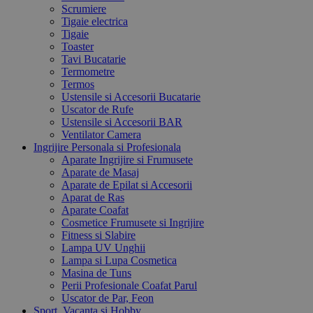
Scrumiere
Tigaie electrica
Tigaie
Toaster
Tavi Bucatarie
Termometre
Termos
Ustensile si Accesorii Bucatarie
Uscator de Rufe
Ustensile si Accesorii BAR
Ventilator Camera
Ingrijire Personala si Profesionala
Aparate Ingrijire si Frumusete
Aparate de Masaj
Aparate de Epilat si Accesorii
Aparat de Ras
Aparate Coafat
Cosmetice Frumusete si Ingrijire
Fitness si Slabire
Lampa UV Unghii
Lampa si Lupa Cosmetica
Masina de Tuns
Perii Profesionale Coafat Parul
Uscator de Par, Feon
Sport, Vacanta si Hobby