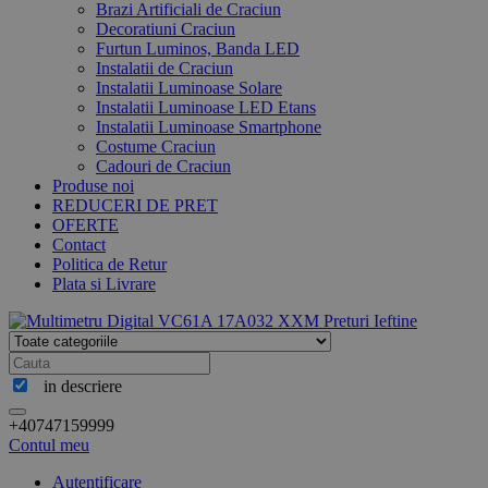
Brazi Artificiali de Craciun
Decoratiuni Craciun
Furtun Luminos, Banda LED
Instalatii de Craciun
Instalatii Luminoase Solare
Instalatii Luminoase LED Etans
Instalatii Luminoase Smartphone
Costume Craciun
Cadouri de Craciun
Produse noi
REDUCERI DE PRET
OFERTE
Contact
Politica de Retur
Plata si Livrare
in descriere
+40747159999
Contul meu
Autentificare