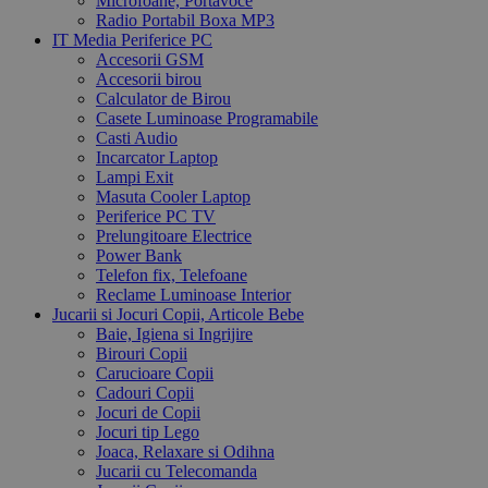
Microfoane, Portavoce
Radio Portabil Boxa MP3
IT Media Periferice PC
Accesorii GSM
Accesorii birou
Calculator de Birou
Casete Luminoase Programabile
Casti Audio
Incarcator Laptop
Lampi Exit
Masuta Cooler Laptop
Periferice PC TV
Prelungitoare Electrice
Power Bank
Telefon fix, Telefoane
Reclame Luminoase Interior
Jucarii si Jocuri Copii, Articole Bebe
Baie, Igiena si Ingrijire
Birouri Copii
Carucioare Copii
Cadouri Copii
Jocuri de Copii
Jocuri tip Lego
Joaca, Relaxare si Odihna
Jucarii cu Telecomanda