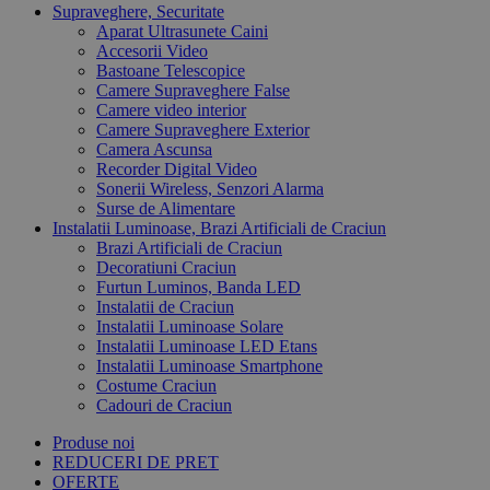
Supraveghere, Securitate
Aparat Ultrasunete Caini
Accesorii Video
Bastoane Telescopice
Camere Supraveghere False
Camere video interior
Camere Supraveghere Exterior
Camera Ascunsa
Recorder Digital Video
Sonerii Wireless, Senzori Alarma
Surse de Alimentare
Instalatii Luminoase, Brazi Artificiali de Craciun
Brazi Artificiali de Craciun
Decoratiuni Craciun
Furtun Luminos, Banda LED
Instalatii de Craciun
Instalatii Luminoase Solare
Instalatii Luminoase LED Etans
Instalatii Luminoase Smartphone
Costume Craciun
Cadouri de Craciun
Produse noi
REDUCERI DE PRET
OFERTE