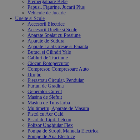
Premergatoare Bebe
Papusi, Figurine, Jucarii Plus
Vehicule de Jucarie
Unelte si Scule
Accesorii Electrice
Accesorii Unelte si Scule
Aparate Spalat cu Presiune
Aparate de Sudura
Aparate Taiat Gresie si Faianta
Butuci si Cilindri Yale
Cabluri de Tractiune
Ciocan Rotopercutor
Compresor, Compresoare Auto
Drujbe
Fierastrau Circular, Pendular
Furtun de Gradina
Generator Curent
Masina de Slefuit
Masina de Tuns Iarba
Multimetru, Aparate de Masura
Pistol cu Aer Cald
Pistol de Lipit, Letcon
Polizor Unghiular Flex
Pompa de Stropit Manuala Electrica
Pompe de Apa Electrice