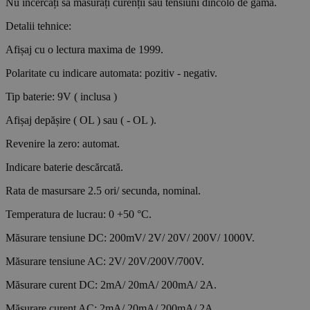
Nu încercați sa măsurați curenții sau tensiuni dincolo de gama.
Detalii tehnice:
Afișaj cu o lectura maxima de 1999.
Polaritate cu indicare automata: pozitiv - negativ.
Tip baterie: 9V ( inclusa )
Afișaj depășire ( OL ) sau ( - OL ).
Revenire la zero: automat.
Indicare baterie descărcată.
Rata de masursare 2.5 ori/ secunda, nominal.
Temperatura de lucrau: 0 +50 °C.
Măsurare tensiune DC: 200mV/ 2V/ 20V/ 200V/ 1000V.
Măsurare tensiune AC: 2V/ 20V/200V/700V.
Măsurare curent DC: 2mA/ 20mA/ 200mA/ 2A.
Măsurare curent AC: 2mA/ 20mA/ 200mA/ 2A.