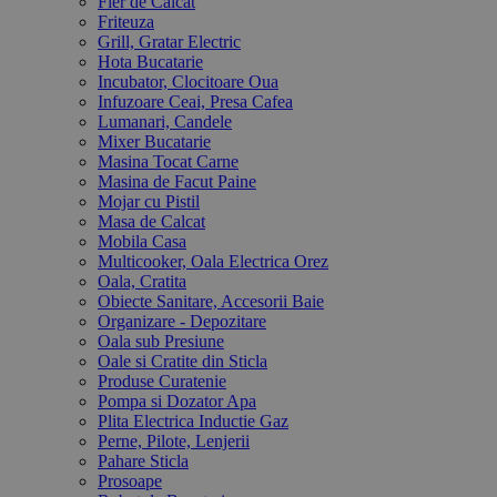
Fier de Calcat
Friteuza
Grill, Gratar Electric
Hota Bucatarie
Incubator, Clocitoare Oua
Infuzoare Ceai, Presa Cafea
Lumanari, Candele
Mixer Bucatarie
Masina Tocat Carne
Masina de Facut Paine
Mojar cu Pistil
Masa de Calcat
Mobila Casa
Multicooker, Oala Electrica Orez
Oala, Cratita
Obiecte Sanitare, Accesorii Baie
Organizare - Depozitare
Oala sub Presiune
Oale si Cratite din Sticla
Produse Curatenie
Pompa si Dozator Apa
Plita Electrica Inductie Gaz
Perne, Pilote, Lenjerii
Pahare Sticla
Prosoape