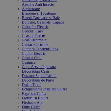
Aparate Anti Insecte
Aspiratoare
Blendere si Tocatoare
Baterii Bucatarie si Baie
Borcane, Caserole, Capace
Calorifer Electric
Cadouri Casa
Ceas de Perete
Ceas Electronic
Cantar Electronic
Cutite si Tacamuri Inox
Cuptor Electric
Cesti si Cani
Ceainice
Cupe Servit Inghetata
Decoratiuni Casa
Dozator Sapun Lichid
Decoratiuni de Paste
Dulap Textil
Echipamente Instalatii Solare
Expresor Cafea
Farfurii si Boluri
Fierbator Apa
Filtru Cafea