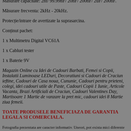
Măsurare capacitate: 2nf/ 99.99nF/ 20nF/ 200nF/ 2uF/ 200nF.
Măsurare frecventa: 2kHz - 20kHz.
Protecție/intrare de avertizate la suprasarcina.
Conținut pachet:
1 x Multimetru Digital VC61A
1 x Cabluri tester
1 x Baterie 9V
Magazin Online cu Idei de Cadouri Barbati, Femei si Copii,
Instalatii Luminoase LEDuri, Decoratiuni si Cadouri de Craciun
ieftine, Cadouri de Casa noua, Cununie, Cadouri pentru prieteni,
colegi, idei cadouri utile de Paste, Cadouri Copii 1 Iunie, Articole
Vacanta, Brazi Artificiali de Craciun, Cadouri Valentines Day,
Martisoare 1 Martie de vanzare la pret mic, cadouri idei 8 Martie
ziua femeii.
TOATE PRODUSELE BENEFICIAZA DE GARANTIA
LEGALA SI COMERCIALA.
Fotografia prezentata are caracter informativ. Uneori, pot exista mici diferente