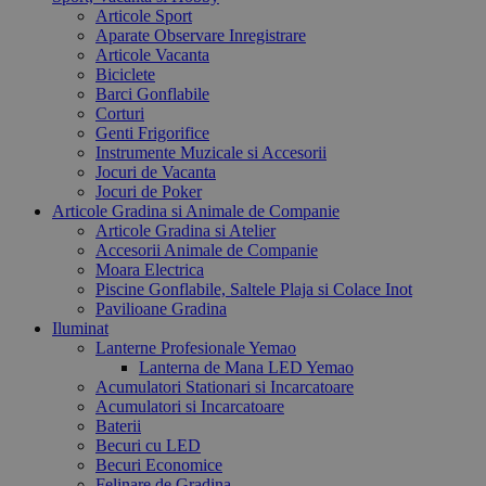
Articole Sport
Aparate Observare Inregistrare
Articole Vacanta
Biciclete
Barci Gonflabile
Corturi
Genti Frigorifice
Instrumente Muzicale si Accesorii
Jocuri de Vacanta
Jocuri de Poker
Articole Gradina si Animale de Companie
Articole Gradina si Atelier
Accesorii Animale de Companie
Moara Electrica
Piscine Gonflabile, Saltele Plaja si Colace Inot
Pavilioane Gradina
Iluminat
Lanterne Profesionale Yemao
Lanterna de Mana LED Yemao
Acumulatori Stationari si Incarcatoare
Acumulatori si Incarcatoare
Baterii
Becuri cu LED
Becuri Economice
Felinare de Gradina