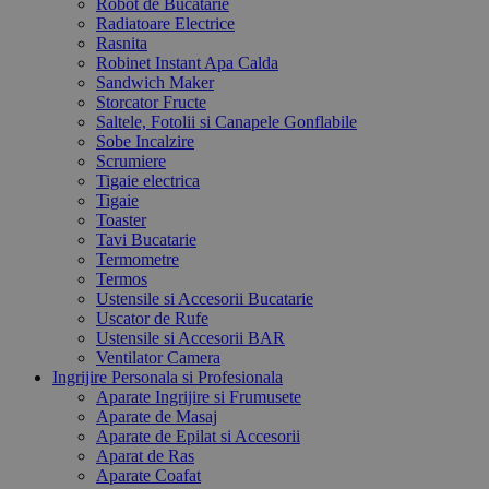
Robot de Bucatarie
Radiatoare Electrice
Rasnita
Robinet Instant Apa Calda
Sandwich Maker
Storcator Fructe
Saltele, Fotolii si Canapele Gonflabile
Sobe Incalzire
Scrumiere
Tigaie electrica
Tigaie
Toaster
Tavi Bucatarie
Termometre
Termos
Ustensile si Accesorii Bucatarie
Uscator de Rufe
Ustensile si Accesorii BAR
Ventilator Camera
Ingrijire Personala si Profesionala
Aparate Ingrijire si Frumusete
Aparate de Masaj
Aparate de Epilat si Accesorii
Aparat de Ras
Aparate Coafat