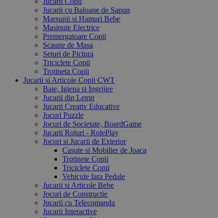
Jucarii Copii
Jucarii cu Baloane de Sapun
Marsupii si Hamuri Bebe
Masinute Electrice
Premergatoare Copii
Scaune de Masa
Seturi de Pictura
Triciclete Copii
Trotineta Copii
Jucarii si Articole Copii CWT
Baie, Igiena si Ingrijire
Jucarii din Lemn
Jucarii Creativ Educative
Jocuri Puzzle
Jocuri de Societate, BoardGame
Jucarii Roluri - RolePlay
Jocuri si Jucarii de Exterior
Casute si Mobilier de Joaca
Trotinete Copii
Triciclete Copii
Vehicule fara Pedale
Jucarii si Articole Bebe
Jocuri de Constructie
Jucarii cu Telecomanda
Jucarii Interactive