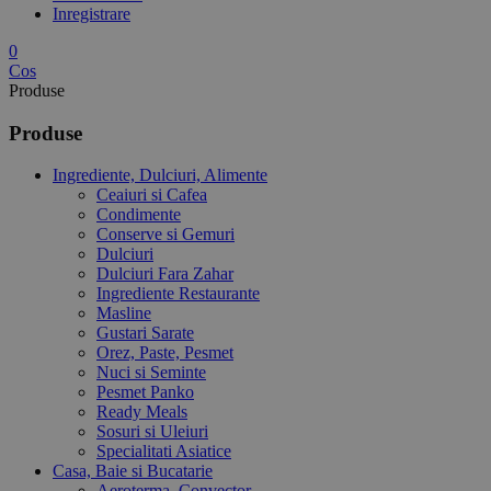
Inregistrare
0
Cos
Produse
Produse
Ingrediente, Dulciuri, Alimente
Ceaiuri si Cafea
Condimente
Conserve si Gemuri
Dulciuri
Dulciuri Fara Zahar
Ingrediente Restaurante
Masline
Gustari Sarate
Orez, Paste, Pesmet
Nuci si Seminte
Pesmet Panko
Ready Meals
Sosuri si Uleiuri
Specialitati Asiatice
Casa, Baie si Bucatarie
Aeroterma, Convector