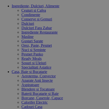
Ingrediente, Dulciuri, Alimente
Ceaiuri si Cafea
Condimente
Conserve si Gemuri
Dulciuri
Dulciuri Fara Zahar
Ingrediente Restaurante
Masline
Gustari Sarate
Orez, Paste, Pesmet
Nuci si Seminte
Pesmet Panko
Ready Meals
Sosuri si Uleiuri
Specialitati Asiatice
Casa, Baie si Bucatarie
Aeroterma, Convector
Aparate Anti Insecte
Aspiratoare
Blendere si Tocatoare
Baterii Bucatarie si Baie
Borcane, Caserole, Capace
Calorifer Electric
Cadouri Casa