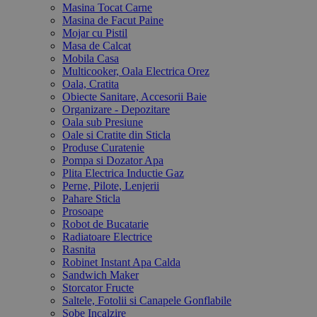
Masina Tocat Carne
Masina de Facut Paine
Mojar cu Pistil
Masa de Calcat
Mobila Casa
Multicooker, Oala Electrica Orez
Oala, Cratita
Obiecte Sanitare, Accesorii Baie
Organizare - Depozitare
Oala sub Presiune
Oale si Cratite din Sticla
Produse Curatenie
Pompa si Dozator Apa
Plita Electrica Inductie Gaz
Perne, Pilote, Lenjerii
Pahare Sticla
Prosoape
Robot de Bucatarie
Radiatoare Electrice
Rasnita
Robinet Instant Apa Calda
Sandwich Maker
Storcator Fructe
Saltele, Fotolii si Canapele Gonflabile
Sobe Incalzire