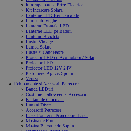
Intrerupatoare si Prize Electrice
Kit Incarcare Solara
Lanterne LED Reincarcabile
Lampa de Veghe
Lanterne Frontale LED
Lanterne LED pe Baterii
Lanterne Bicicleta
Lustre Vintage
Lampa Solara
Lustre si Candelabre
Proiector LED cu Acumulator / Solar
Proiector LED
Proiector LED 12V 24V
Plafoniere, Aplice, Spoturi
Veioza
Echipamente si Accesorii Petrecere
Banda LEDuri
Costume Halloween si Accesorii
Fantani de Ciocolata
Lumini Disco
Accesorii Petrecere
Laser Pointer si Proiectoare Laser
Masina de Fum
Masina Baloane de Sapun