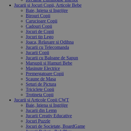
Jucarii si Jocuri Copii, Articole Bebe
Baie, Igiena si Ingrijire
Birouri Copii
Carucioare Copii
Cadouri Copii
Jocuri de Copii
Jocuri tip Lego
Joaca, Relaxare si Odihna
Jucarii cu Telecomanda
Jucarii Copii
Jucarii cu Baloane de Sapun
Marsupii si Hamuri Bebe
Masinute Electrice
Premergatoare Copii
Scaune de Masa
Seturi de Pictura
Triciclete Copii
Trotineta Copii
Jucarii si Articole Copii CWT
Baie, Igiena si Ingrijire
Jucarii din Lemn
Jucarii Creativ Educative
Jocuri Puzzle
Jocuri de Societate, BoardGame