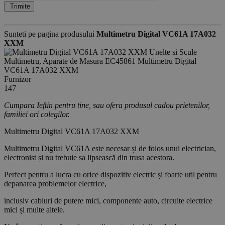
Trimite
Sunteti pe pagina produsului
Multimetru Digital VC61A 17A032
XXM
Unelte si Scule
Multimetru, Aparate de Masura
EC45861
Multimetru Digital
VC61A 17A032 XXM
Furnizor
147
Cumpara Ieftin pentru tine, sau ofera produsul cadou prietenilor,
familiei ori colegilor.
Multimetru Digital VC61A 17A032 XXM
Multimetru Digital VC61A este necesar și de folos unui electrician,
electronist și nu trebuie sa lipsească din trusa acestora.
Perfect pentru a lucra cu orice dispozitiv electric și foarte util pentru
depanarea problemelor electrice,
inclusiv cabluri de putere mici, componente auto, circuite electrice
mici și multe altele.