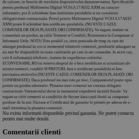
de culoare, in functie de rezolutia dispozitivului dumneavoastra. Specificatiile
pentru produsul Multimetru Digital VC61A 17A032 XXM au caracter
informativ, pot fi schimbate fara instiintare prealabila si nu constituie
obligativitate contractuala. Pretul pentru Multimetru Digital VC61A 17A032
XXM poate fi schimbat fara notificare prealabila, (NU ESTE CAZUL
COMENZILOR DEJA PLASATE ORI CONFIRMATE). Va rugam, inainte sa
comandati un produs, sa cititi Termeni si Conditii, Renuntarea la Cumparare si
Informatii Utile. NOTA! Este posibil ca, intre perioada de timp in care ati
adaugat produsul in cos si momentul trimiterii comenzii, produsele adaugate sa
nu mai fie disponibile in toate cantitatile pe care le-ati comandat. In acest caz,
veti fi informat(a) telefonic, inainte de expedierea coletului.
ECONVENABIL.RO isi rezerva dreptul de a face modificari si actualizari ale
acestor termeni, conditii SI PRETURI, fara o notificare prealabila si fara
precizarea motivelor (NU ESTE CAZUL COMENZILOR DEJA PLASATE ORI
CONFIRMATE). Daca produsul nu mai este pe stoc, Cumparatorul poate opta
pentru un produs alternativ. Plasarea unei comenzi nu creeaza obligatii
contractuale Vanzatorului decat in momentul expedierii facturii fiscale. Va
rugam sa cititi termenii si conditiile de fiecare data cand doriti sa cumparati
produse de la noi. Factura si Certificatul de garantie le primiti pe adresa de e-
mail introdusa la plasarea comenzii.
Nu exista informatii disponibile privind garantia. Ne puteti contacta
pentru mai multe detalii.
Comentarii clienti