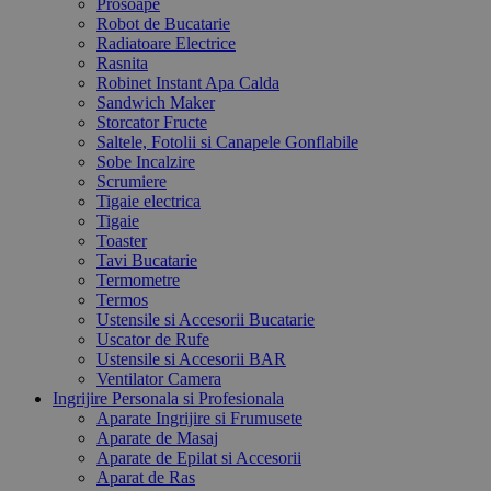
Prosoape
Robot de Bucatarie
Radiatoare Electrice
Rasnita
Robinet Instant Apa Calda
Sandwich Maker
Storcator Fructe
Saltele, Fotolii si Canapele Gonflabile
Sobe Incalzire
Scrumiere
Tigaie electrica
Tigaie
Toaster
Tavi Bucatarie
Termometre
Termos
Ustensile si Accesorii Bucatarie
Uscator de Rufe
Ustensile si Accesorii BAR
Ventilator Camera
Ingrijire Personala si Profesionala
Aparate Ingrijire si Frumusete
Aparate de Masaj
Aparate de Epilat si Accesorii
Aparat de Ras