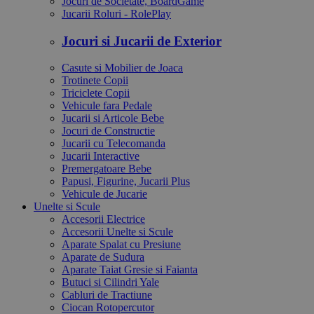
Jocuri de Societate, BoardGame
Jucarii Roluri - RolePlay
Jocuri si Jucarii de Exterior
Casute si Mobilier de Joaca
Trotinete Copii
Triciclete Copii
Vehicule fara Pedale
Jucarii si Articole Bebe
Jocuri de Constructie
Jucarii cu Telecomanda
Jucarii Interactive
Premergatoare Bebe
Papusi, Figurine, Jucarii Plus
Vehicule de Jucarie
Unelte si Scule
Accesorii Electrice
Accesorii Unelte si Scule
Aparate Spalat cu Presiune
Aparate de Sudura
Aparate Taiat Gresie si Faianta
Butuci si Cilindri Yale
Cabluri de Tractiune
Ciocan Rotopercutor