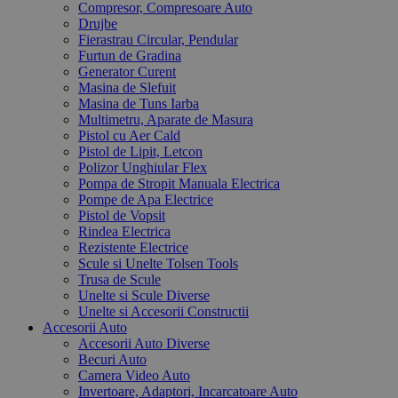
Compresor, Compresoare Auto
Drujbe
Fierastrau Circular, Pendular
Furtun de Gradina
Generator Curent
Masina de Slefuit
Masina de Tuns Iarba
Multimetru, Aparate de Masura
Pistol cu Aer Cald
Pistol de Lipit, Letcon
Polizor Unghiular Flex
Pompa de Stropit Manuala Electrica
Pompe de Apa Electrice
Pistol de Vopsit
Rindea Electrica
Rezistente Electrice
Scule si Unelte Tolsen Tools
Trusa de Scule
Unelte si Scule Diverse
Unelte si Accesorii Constructii
Accesorii Auto
Accesorii Auto Diverse
Becuri Auto
Camera Video Auto
Invertoare, Adaptori, Incarcatoare Auto