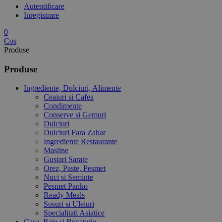
Autentificare
Inregistrare
0
Cos
Produse
Produse
Ingrediente, Dulciuri, Alimente
Ceaiuri si Cafea
Condimente
Conserve si Gemuri
Dulciuri
Dulciuri Fara Zahar
Ingrediente Restaurante
Masline
Gustari Sarate
Orez, Paste, Pesmet
Nuci si Seminte
Pesmet Panko
Ready Meals
Sosuri si Uleiuri
Specialitati Asiatice
Casa, Baie si Bucatarie