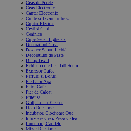
Ceas de Perete
Ceas Electronic
Cantar Electronic
Cutite si Tacamuri Inox
Cuptor Electric
Cesti si Cani
Ceainice
Cupe Servit Inghetata
Decoratiuni Casa
Dozator Sapun Lichid
Decoratiuni de Paste
Dulap Textil
Echipamente Instalatii Solare
Expresor Cafea
Farfurii si Boluri
Fierbator Apa
Filtru Cafea
Fier de Calcat
Friteuza
Grill, Gratar Electric
Hota Bucatarie
Incubator, Clocitoare Oua
Infuzoare Ceai, Presa Cafea
Lumanari, Candele
Mixer Bucatarie