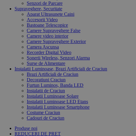
Senzori de Parcare
Supraveghere, Securitate
Aparat Ultrasunete Caini
Accesorii Video
Bastoane Telescopice
Camere Supraveghere False
Camere video interior
Camere Supraveghere Exterior
Camera Ascunsa
Recorder Digital Video
Sonerii Wireless, Senzori Alarma
Surse de Alimentare
Instalatii Luminoase, Brazi Artificiali de Craciun
Brazi Artificiali de Craciun
Decoratiuni Craciun
Furtun Luminos, Banda LED
Instalatii de Craciun
Instalatii Luminoase Solare
Instalatii Luminoase LED Etans
Instalatii Luminoase Smartphone
Costume Craciun
Cadouri de Craciun
Produse noi
REDUCERI DE PRET