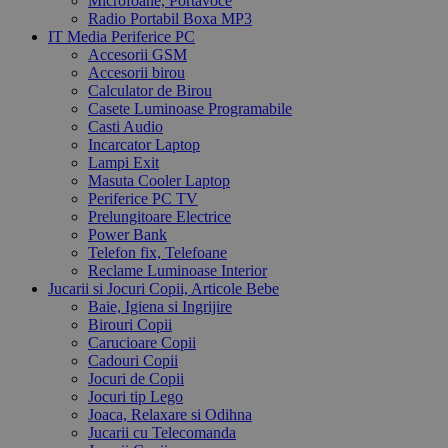
Microfoane, Portavoce
Radio Portabil Boxa MP3
IT Media Periferice PC
Accesorii GSM
Accesorii birou
Calculator de Birou
Casete Luminoase Programabile
Casti Audio
Incarcator Laptop
Lampi Exit
Masuta Cooler Laptop
Periferice PC TV
Prelungitoare Electrice
Power Bank
Telefon fix, Telefoane
Reclame Luminoase Interior
Jucarii si Jocuri Copii, Articole Bebe
Baie, Igiena si Ingrijire
Birouri Copii
Carucioare Copii
Cadouri Copii
Jocuri de Copii
Jocuri tip Lego
Joaca, Relaxare si Odihna
Jucarii cu Telecomanda