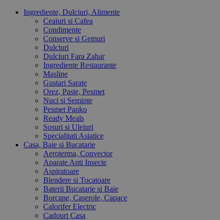
Ingrediente, Dulciuri, Alimente
Ceaiuri si Cafea
Condimente
Conserve si Gemuri
Dulciuri
Dulciuri Fara Zahar
Ingrediente Restaurante
Masline
Gustari Sarate
Orez, Paste, Pesmet
Nuci si Seminte
Pesmet Panko
Ready Meals
Sosuri si Uleiuri
Specialitati Asiatice
Casa, Baie si Bucatarie
Aeroterma, Convector
Aparate Anti Insecte
Aspiratoare
Blendere si Tocatoare
Baterii Bucatarie si Baie
Borcane, Caserole, Capace
Calorifer Electric
Cadouri Casa