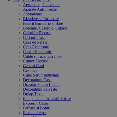
Aeroterma, Convector
Aparate Anti Insecte
Aspiratoare
Blendere si Tocatoare
Baterii Bucatarie si Baie
Borcane, Caserole, Capace
Calorifer Electric
Cadouri Casa
Ceas de Perete
Ceas Electronic
Cantar Electronic
Cutite si Tacamuri Inox
Cuptor Electric
Cesti si Cani
Ceainice
Cupe Servit Inghetata
Decoratiuni Casa
Dozator Sapun Lichid
Decoratiuni de Paste
Dulap Textil
Echipamente Instalatii Solare
Expresor Cafea
Farfurii si Boluri
Fierbator Apa