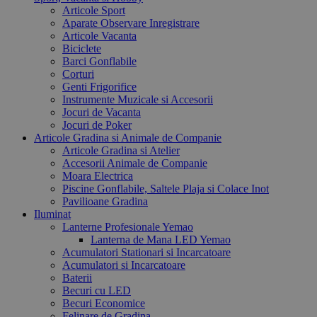
Articole Sport
Aparate Observare Inregistrare
Articole Vacanta
Biciclete
Barci Gonflabile
Corturi
Genti Frigorifice
Instrumente Muzicale si Accesorii
Jocuri de Vacanta
Jocuri de Poker
Articole Gradina si Animale de Companie
Articole Gradina si Atelier
Accesorii Animale de Companie
Moara Electrica
Piscine Gonflabile, Saltele Plaja si Colace Inot
Pavilioane Gradina
Iluminat
Lanterne Profesionale Yemao
Lanterna de Mana LED Yemao
Acumulatori Stationari si Incarcatoare
Acumulatori si Incarcatoare
Baterii
Becuri cu LED
Becuri Economice
Felinare de Gradina