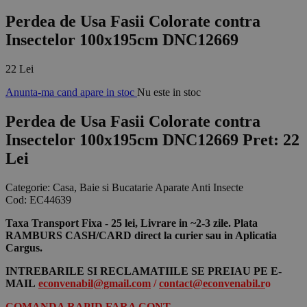
Perdea de Usa Fasii Colorate contra
Insectelor 100x195cm DNC12669
22 Lei
Anunta-ma cand apare in stoc
Nu este in stoc
Perdea de Usa Fasii Colorate contra
Insectelor 100x195cm DNC12669
Pret: 22
Lei
Categorie:
Casa, Baie si Bucatarie Aparate Anti Insecte
Cod:
EC44639
Taxa Transport Fixa - 25 lei, Livrare in ~2-3 zile. Plata
RAMBURS CASH/CARD direct la curier sau in Aplicatia
Cargus.
INTREBARILE SI RECLAMATIILE SE PREIAU PE E-
MAIL
econvenabil@gmail.com
/
contact@econvenabil.r
o
COMANDA RAPID FARA CONT