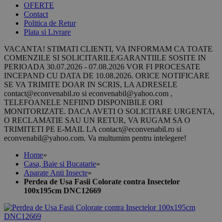
OFERTE
Contact
Politica de Retur
Plata si Livrare
VACANTA! STIMATI CLIENTI, VA INFORMAM CA TOATE
COMENZILE SI SOLICITARILE/GARANTIILE SOSITE IN
PERIOADA 30.07.2026 - 07.08.2026 VOR FI PROCESATE
INCEPAND CU DATA DE 10.08.2026. ORICE NOTIFICARE
SE VA TRIMITE DOAR IN SCRIS, LA ADRESELE
contact@econvenabil.ro si econvenabil@yahoo.com ,
TELEFOANELE NEFIIND DISPONIBILE ORI
MONITORIZATE. DACA AVETI O SOLICITARE URGENTA,
O RECLAMATIE SAU UN RETUR, VA RUGAM SA O
TRIMITETI PE E-MAIL LA contact@econvenabil.ro si
econvenabil@yahoo.com. Va multumim pentru intelegere!
Home
»
Casa, Baie si Bucatarie
»
Aparate Anti Insecte
»
Perdea de Usa Fasii Colorate contra Insectelor
100x195cm DNC12669