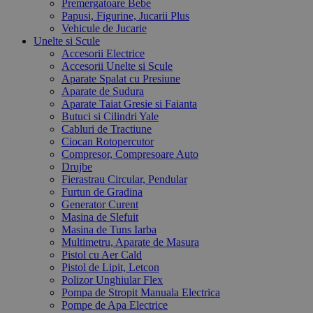
Premergatoare Bebe
Papusi, Figurine, Jucarii Plus
Vehicule de Jucarie
Unelte si Scule
Accesorii Electrice
Accesorii Unelte si Scule
Aparate Spalat cu Presiune
Aparate de Sudura
Aparate Taiat Gresie si Faianta
Butuci si Cilindri Yale
Cabluri de Tractiune
Ciocan Rotopercutor
Compresor, Compresoare Auto
Drujbe
Fierastrau Circular, Pendular
Furtun de Gradina
Generator Curent
Masina de Slefuit
Masina de Tuns Iarba
Multimetru, Aparate de Masura
Pistol cu Aer Cald
Pistol de Lipit, Letcon
Polizor Unghiular Flex
Pompa de Stropit Manuala Electrica
Pompe de Apa Electrice