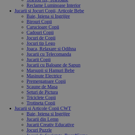
Reclame Luminoase Interior
Jucarii si Jocuri Copii, Articole Bebe
Baie, Igiena si Ingrijire
Birouri Copii
Carucioare Copii
Cadouri Copii
Jocuri de Copii
Jocuri tip Lego
Joaca, Relaxare si Odihna
Jucarii cu Telecomanda
Jucarii Copii
Jucarii cu Baloane de Sapun
Marsupii si Hamuri Bebe
Masinute Electrice
Premergatoare Copii
Scaune de Masa
Seturi de Pictura
Triciclete Copii
Trotineta Copii
Jucarii si Articole Copii CWT
Baie, Igiena si Ingrijire
Jucarii din Lemn
Jucarii Creativ Educative
Jocuri Puzzle