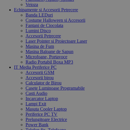
Veioza
Echipamente si Accesorii Petrecere
Banda LEDuri
Costume Halloween si Accesorii
Fantani de Ciocolata
Lumini Disco
Accesorii Petrecere
Laser Pointer si Proiectoare Laser
Masina de Fum
Masina Baloane de Sapun
Microfoane, Portavoce
Radio Portabil Boxa MP3
IT Media Periferice PC
Accesorii GSM
Accesorii birou
Calculator de Birou
Casete Luminoase Programabile
Casti Audio
Incarcator Laptop
Lampi Exit
Masuta Cooler Laptop
Periferice PC TV
Prelungitoare Electrice
Power Bank
Telefon fix, Telefoane