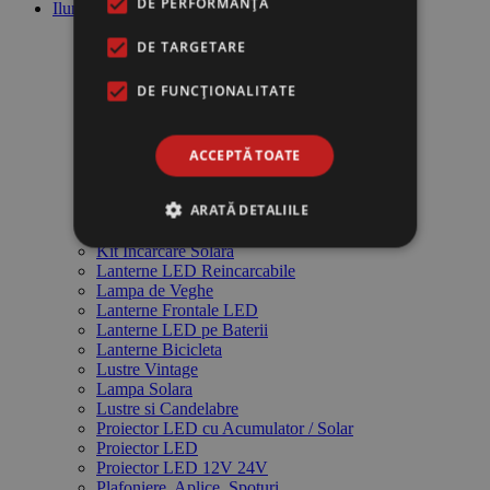
DE PERFORMANȚĂ
Iluminat
DE TARGETARE
Lanterne Profesionale Yemao
DE FUNCŢIONALITATE
Lanterna de Mana LED Yemao
Acumulatori Stationari si Incarcatoare
Acumulatori si Incarcatoare
Baterii
ACCEPTĂ TOATE
Becuri cu LED
Becuri Economice
ARATĂ DETALIILE
Felinare de Gradina
Intrerupatoare si Prize Electrice
Kit Incarcare Solara
Lanterne LED Reincarcabile
Lampa de Veghe
Lanterne Frontale LED
Lanterne LED pe Baterii
Lanterne Bicicleta
Lustre Vintage
Lampa Solara
Lustre si Candelabre
Proiector LED cu Acumulator / Solar
Proiector LED
Proiector LED 12V 24V
Plafoniere, Aplice, Spoturi