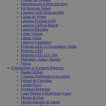
Intrerupatoare si Prize Electrice
Kit Incarcare Solara
Lanterne LED Reincarcabile
Lampa de Veghe
Lanterne Frontale LED
Lanterne LED pe Baterii
Lanterne Bicicleta
Lustre Vintage
Lampa Solara
Lustre si Candelabre
Proiector LED cu Acumulator / Solar
Proiector LED
Proiector LED 12V 24V
Plafoniere, Aplice, Spoturi
Veioza
Echipamente si Accesorii Petrecere
Banda LEDuri
Costume Halloween si Accesorii
Fantani de Ciocolata
Lumini Disco
Accesorii Petrecere
Laser Pointer si Proiectoare Laser
Masina de Fum
Masina Baloane de Sapun