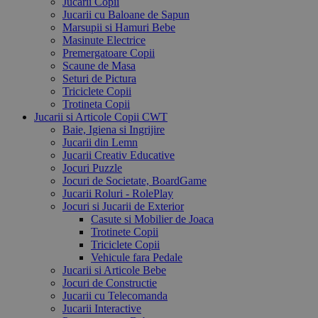
Jucarii Copii
Jucarii cu Baloane de Sapun
Marsupii si Hamuri Bebe
Masinute Electrice
Premergatoare Copii
Scaune de Masa
Seturi de Pictura
Triciclete Copii
Trotineta Copii
Jucarii si Articole Copii CWT
Baie, Igiena si Ingrijire
Jucarii din Lemn
Jucarii Creativ Educative
Jocuri Puzzle
Jocuri de Societate, BoardGame
Jucarii Roluri - RolePlay
Jocuri si Jucarii de Exterior
Casute si Mobilier de Joaca
Trotinete Copii
Triciclete Copii
Vehicule fara Pedale
Jucarii si Articole Bebe
Jocuri de Constructie
Jucarii cu Telecomanda
Jucarii Interactive