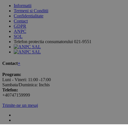
Informatii
Termeni si Conditii
Confidentialitate
Contact
GDPR
ANPC
SOL
Telefon protectia consumatorului 021-9551
Contact
+
Program:
Luni - Vineri: 11:00 -17:00
Sambata/Duminica: Inchis
Telefon:
+40747159999
Trimite-ne un mesaj