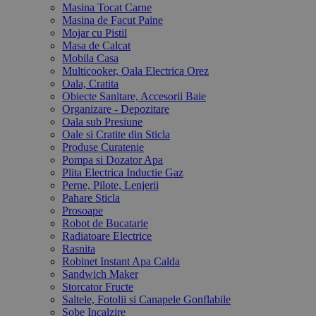
Masina Tocat Carne
Masina de Facut Paine
Mojar cu Pistil
Masa de Calcat
Mobila Casa
Multicooker, Oala Electrica Orez
Oala, Cratita
Obiecte Sanitare, Accesorii Baie
Organizare - Depozitare
Oala sub Presiune
Oale si Cratite din Sticla
Produse Curatenie
Pompa si Dozator Apa
Plita Electrica Inductie Gaz
Perne, Pilote, Lenjerii
Pahare Sticla
Prosoape
Robot de Bucatarie
Radiatoare Electrice
Rasnita
Robinet Instant Apa Calda
Sandwich Maker
Storcator Fructe
Saltele, Fotolii si Canapele Gonflabile
Sobe Incalzire