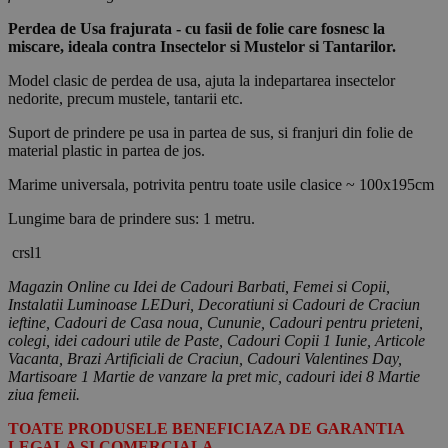
Perdea de Usa frajurata - cu fasii de folie care fosnesc la
miscare, ideala contra Insectelor si Mustelor si Tantarilor.
Model clasic de perdea de usa, ajuta la indepartarea insectelor
nedorite, precum mustele, tantarii etc.
Suport de prindere pe usa in partea de sus, si franjuri din folie de
material plastic in partea de jos.
Marime universala, potrivita pentru toate usile clasice ~ 100x195cm
Lungime bara de prindere sus: 1 metru.
crsl1
Magazin Online cu Idei de Cadouri Barbati, Femei si Copii,
Instalatii Luminoase LEDuri, Decoratiuni si Cadouri de Craciun
ieftine, Cadouri de Casa noua, Cununie, Cadouri pentru prieteni,
colegi, idei cadouri utile de Paste, Cadouri Copii 1 Iunie, Articole
Vacanta, Brazi Artificiali de Craciun, Cadouri Valentines Day,
Martisoare 1 Martie de vanzare la pret mic, cadouri idei 8 Martie
ziua femeii.
TOATE PRODUSELE BENEFICIAZA DE GARANTIA
LEGALA SI COMERCIALA.