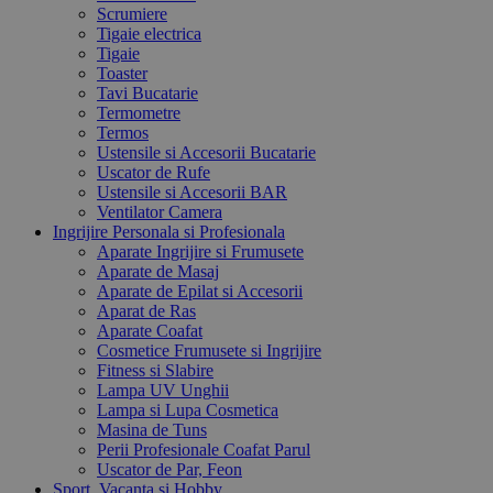
Scrumiere
Tigaie electrica
Tigaie
Toaster
Tavi Bucatarie
Termometre
Termos
Ustensile si Accesorii Bucatarie
Uscator de Rufe
Ustensile si Accesorii BAR
Ventilator Camera
Ingrijire Personala si Profesionala
Aparate Ingrijire si Frumusete
Aparate de Masaj
Aparate de Epilat si Accesorii
Aparat de Ras
Aparate Coafat
Cosmetice Frumusete si Ingrijire
Fitness si Slabire
Lampa UV Unghii
Lampa si Lupa Cosmetica
Masina de Tuns
Perii Profesionale Coafat Parul
Uscator de Par, Feon
Sport, Vacanta si Hobby