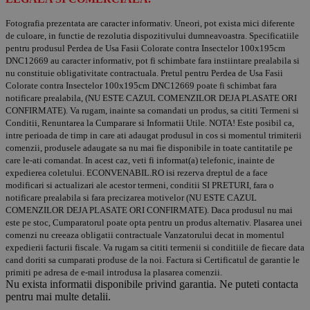
Fotografia prezentata are caracter informativ. Uneori, pot exista mici diferente
de culoare, in functie de rezolutia dispozitivului dumneavoastra. Specificatiile
pentru produsul Perdea de Usa Fasii Colorate contra Insectelor 100x195cm
DNC12669 au caracter informativ, pot fi schimbate fara instiintare prealabila si
nu constituie obligativitate contractuala. Pretul pentru Perdea de Usa Fasii
Colorate contra Insectelor 100x195cm DNC12669 poate fi schimbat fara
notificare prealabila, (NU ESTE CAZUL COMENZILOR DEJA PLASATE ORI
CONFIRMATE). Va rugam, inainte sa comandati un produs, sa cititi Termeni si
Conditii, Renuntarea la Cumparare si Informatii Utile. NOTA! Este posibil ca,
intre perioada de timp in care ati adaugat produsul in cos si momentul trimiterii
comenzii, produsele adaugate sa nu mai fie disponibile in toate cantitatile pe
care le-ati comandat. In acest caz, veti fi informat(a) telefonic, inainte de
expedierea coletului. ECONVENABIL.RO isi rezerva dreptul de a face
modificari si actualizari ale acestor termeni, conditii SI PRETURI, fara o
notificare prealabila si fara precizarea motivelor (NU ESTE CAZUL
COMENZILOR DEJA PLASATE ORI CONFIRMATE). Daca produsul nu mai
este pe stoc, Cumparatorul poate opta pentru un produs alternativ. Plasarea unei
comenzi nu creeaza obligatii contractuale Vanzatorului decat in momentul
expedierii facturii fiscale. Va rugam sa cititi termenii si conditiile de fiecare data
cand doriti sa cumparati produse de la noi. Factura si Certificatul de garantie le
primiti pe adresa de e-mail introdusa la plasarea comenzii.
Nu exista informatii disponibile privind garantia. Ne puteti contacta
pentru mai multe detalii.