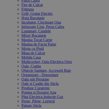
Filtru Cafea
Fier de Calcat
Friteuza
Grill, Gratar Electric
Hota Bucatarie
Incubator, Clocitoare Oua
Infuzoare Ceai, Presa Cafea
Lumanari, Candele
Mixer Bucatarie
Masina Tocat Carne
Masina de Facut Paine
Mojar cu Pistil
Masa de Calcat
Mobila Casa
Multicooker, Oala Electrica Orez
Oala, Cratita
Obiecte Sanitare, Accesorii Baie
Organizare - Depozitare
Oala sub Presiune
Oale si Cratite din Sticla
Produse Curatenie
Pompa si Dozator Apa
Plita Electrica Inductie Gaz
Perne, Pilote, Lenjerii
Pahare Sticla