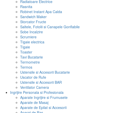
Radiatoare Electrice
Rasnita
Robinet Instant Apa Calda
Sandwich Maker
Storcator Fructe
Saltele, Fotolii si Canapele Gonflabile
Sobe Incalzire
Scrumiere
Tigaie electrica
Tigaie
Toaster
Tavi Bucatarie
Termometre
Termos
Ustensile si Accesorii Bucatarie
Uscator de Rufe
Ustensile si Accesorii BAR
Ventilator Camera
Ingrijire Personala si Profesionala
Aparate Ingrijire si Frumusete
Aparate de Masaj
Aparate de Epilat si Accesorii
Aparat de Ras