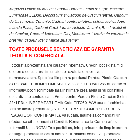
Magazin Online cu Idei de Cadouri Barbati, Femei si Copii, Instalatii
Luminoase LEDuri, Decoratiuni si Cadouri de Craciun ieftine, Cadouri
de Casa noua, Cununie, Cadouri pentru prieteni, colegi, idei cadouri
utile de Paste, Cadouri Copii 1 Iunie, Articole Vacanta, Brazi Artificiali
de Craciun, Cadouri Valentines Day, Martisoare 1 Martie de vanzare la
pret mic, cadouri idei 8 Martie ziua femeii.
TOATE PRODUSELE BENEFICIAZA DE GARANTIA
LEGALA SI COMERCIALA.
Fotografia prezentata are caracter informativ. Uneori, pot exista mici
diferente de culoare, in functie de rezolutia dispozitivului
dumneavoastra. Specificatiile pentru produsul Perdea Ploaie Craciun
8x1m 384LEDuri IMPERMEABILE Alb Cald FI TO601WW au caracter
informativ, pot fi schimbate fara instiintare prealabila si nu constituie
obligativitate contractuala. Pretul pentru Perdea Ploaie Craciun 8x1m
384LEDuri IMPERMEABILE Alb Cald FI TO601WW poate fi schimbat
fara notificare prealabila, (NU ESTE CAZUL COMENZILOR DEJA
PLASATE ORI CONFIRMATE). Va rugam, inainte sa comandati un
produs, sa cititi Termeni si Conditii, Renuntarea la Cumparare si
Informatii Utile. NOTA! Este posibil ca, intre perioada de timp in care ati
adaugat produsul in cos si momentul trimiterii comenzii, produsele
adaugate sa nu mai fie disponibile in toate cantitatile pe care le-ati