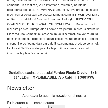
comandat. In acest caz, veti fi informat(a) telefonic, inainte de
expedierea coletului. ECONVENABIL.RO isi rezerva dreptul de a face
modificari si actualizari ale acestor termeni, conditii SI PRETURI, fara o
notificare prealabila si fara precizarea motivelor (NU ESTE CAZUL
COMENZILOR DEJA PLASATE ORI CONFIRMATE). Daca produsul nu
mai este pe stoc, Cumparatorul poate opta pentru un produs alternativ.
Plasarea unei comenzi nu creeaza obligatii contractuale Vanzatorului
decat in momentul expedierii facturii fiscale. Va rugam sa cititi termenii
si conditiile de fiecare data cand doriti sa cumparati produse de la noi.
Factura si Certificatul de garantie le primiti pe adresa de e-mail
introdusa la plasarea comenzii.
Sunteti pe pagina produsului
Perdea Ploaie Craciun 8x1m
384LEDuri IMPERMEABILE Alb Cald FI TO601WW
Newsletter
Aboneaza-te acum la newsletter-ul nostru
Fii la curent cu ultimele noutati!