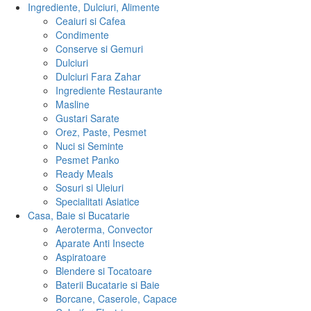
Ingrediente, Dulciuri, Alimente
Ceaiuri si Cafea
Condimente
Conserve si Gemuri
Dulciuri
Dulciuri Fara Zahar
Ingrediente Restaurante
Masline
Gustari Sarate
Orez, Paste, Pesmet
Nuci si Seminte
Pesmet Panko
Ready Meals
Sosuri si Uleiuri
Specialitati Asiatice
Casa, Baie si Bucatarie
Aeroterma, Convector
Aparate Anti Insecte
Aspiratoare
Blendere si Tocatoare
Baterii Bucatarie si Baie
Borcane, Caserole, Capace