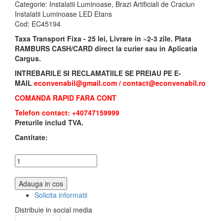
Categorie:
Instalatii Luminoase, Brazi Artificiali de Craciun
Instalatii Luminoase LED Etans
Cod:
EC45194
Taxa Transport Fixa - 25 lei, Livrare in ~2-3 zile. Plata
RAMBURS CASH/CARD direct la curier sau in Aplicatia
Cargus.
INTREBARILE SI RECLAMATIILE SE PREIAU PE E-
MAIL
econvenabil@gmail.com
/
contact@econvenabil.r
o
COMANDA RAPID FARA CONT
Telefon contact: +40747159999
Preturile includ TVA.
Cantitate:
Adauga in cos
Solicita informatii
Distribuie in social media