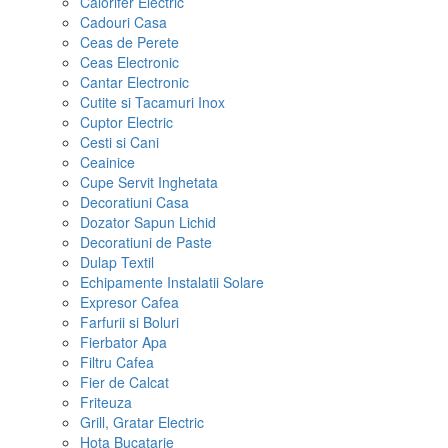
Calorifer Electric
Cadouri Casa
Ceas de Perete
Ceas Electronic
Cantar Electronic
Cutite si Tacamuri Inox
Cuptor Electric
Cesti si Cani
Ceainice
Cupe Servit Inghetata
Decoratiuni Casa
Dozator Sapun Lichid
Decoratiuni de Paste
Dulap Textil
Echipamente Instalatii Solare
Expresor Cafea
Farfurii si Boluri
Fierbator Apa
Filtru Cafea
Fier de Calcat
Friteuza
Grill, Gratar Electric
Hota Bucatarie