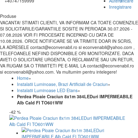
+40747159999
Autentificare
0
Inregistrare
Produse
VACANTA! STIMATI CLIENTI, VA INFORMAM CA TOATE COMENZILE
SI SOLICITARILE/GARANTIILE SOSITE IN PERIOADA 30.07.2026 -
07.08.2026 VOR FI PROCESATE INCEPAND CU DATA DE
10.08.2026. ORICE NOTIFICARE SE VA TRIMITE DOAR IN SCRIS,
LA ADRESELE contact@econvenabil.ro si econvenabil@yahoo.com ,
TELEFOANELE NEFIIND DISPONIBILE ORI MONITORIZATE. DACA
AVETI O SOLICITARE URGENTA, O RECLAMATIE SAU UN RETUR,
VA RUGAM SA O TRIMITETI PE E-MAIL LA contact@econvenabil.ro
si econvenabil@yahoo.com. Va multumim pentru intelegere!
Home
»
Instalatii Luminoase, Brazi Artificiali de Craciun
»
Instalatii Luminoase LED Etans
»
Perdea Ploaie Craciun 8x1m 384LEDuri IMPERMEABILE
Alb Cald FI TO601WW
-42 %