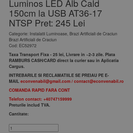
Luminos LED Alb Cald
150cm la USB AT36-17
NTSP
Pret: 245 Lei
Categorie:
Instalatii Luminoase, Brazi Artificiali de Craciun
Brazi Artificiali de Craciun
Cod:
EC52972
Taxa Transport Fixa - 25 lei, Livrare in ~2-3 zile. Plata
RAMBURS CASH/CARD direct la curier sau in Aplicatia
Cargus.
INTREBARILE SI RECLAMATIILE SE PREIAU PE E-
MAIL
econvenabil@gmail.com
/
contact@econvenabil.r
o
COMANDA RAPID FARA CONT
Telefon contact: +40747159999
Preturile includ TVA.
Cantitate: