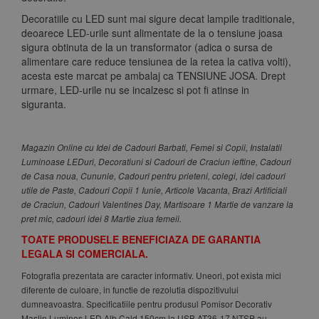
Decoratiile cu LED sunt mai sigure decat lampile traditionale,
deoarece LED-urile sunt alimentate de la o tensiune joasa
sigura obtinuta de la un transformator (adica o sursa de
alimentare care reduce tensiunea de la retea la cativa volti),
acesta este marcat pe ambalaj ca TENSIUNE JOSA. Drept
urmare, LED-urile nu se incalzesc si pot fi atinse in
siguranta.
Magazin Online cu Idei de Cadouri Barbati, Femei si Copii, Instalatii
Luminoase LEDuri, Decoratiuni si Cadouri de Craciun ieftine, Cadouri
de Casa noua, Cununie, Cadouri pentru prieteni, colegi, idei cadouri
utile de Paste, Cadouri Copii 1 Iunie, Articole Vacanta, Brazi Artificiali
de Craciun, Cadouri Valentines Day, Martisoare 1 Martie de vanzare la
pret mic, cadouri idei 8 Martie ziua femeii.
TOATE PRODUSELE BENEFICIAZA DE GARANTIA
LEGALA SI COMERCIALA.
Fotografia prezentata are caracter informativ. Uneori, pot exista mici
diferente de culoare, in functie de rezolutia dispozitivului
dumneavoastra. Specificatiile pentru produsul Pomisor Decorativ
Maslin Luminos LED Alb Cald 150cm la USB AT36-17 NTSP au