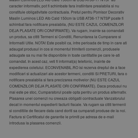
caracter informativ, pot fi schimbate fara instiintare prealabila si nu
constituie obligativitate contractuala. Pretul pentru Pomisor Decorativ
Maslin Luminos LED Alb Cald 150cm la USB AT36-17 NTSP poate fi
schimbat fara notificare prealabila, (NU ESTE CAZUL COMENZILOR
DEJA PLASATE ORI CONFIRMATE). Va rugam, inainte sa comandati
un produs, sa cititi Termeni si Conditii, Renuntarea la Cumparare si
Informatii Utile. NOTA! Este posibil ca, intre perioada de timp in care ati
adaugat produsul in cos si momentul trimiterii comenzii, produsele
adaugate sa nu mai fie disponibile in toate cantitatile pe care le-ati
comandat. In acest caz, veti fi informat(a) telefonic, inainte de
expedierea coletului. ECONVENABIL.RO isi rezerva dreptul de a face
modificari si actualizari ale acestor termeni, conditii SI PRETURI, fara o
notificare prealabila si fara precizarea motivelor (NU ESTE CAZUL
COMENZILOR DEJA PLASATE ORI CONFIRMATE). Daca produsul nu
mai este pe stoc, Cumparatorul poate opta pentru un produs alternativ.
Plasarea unei comenzi nu creeaza obligatii contractuale Vanzatorului
decat in momentul expedierii facturii fiscale. Va rugam sa cititi termenii
si conditiile de fiecare data cand doriti sa cumparati produse de la noi.
Factura si Certificatul de garantie le primiti pe adresa de e-mail
introdusa la plasarea comenzii.