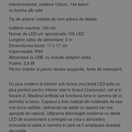
interior/exterior, inaltime 150cm, 144 leduri
cu lumina alb cald
Tip de arbore: imitatie de mini arbore de Maslin.
Inaltime maxima: 150 cm
Numar de LED-uri: aproximativ 100 LED
Lungime cablu de alimentare: 2 m
Dimensiunea bazei: 17 x 17 cm
Impermeabil: IP65
Alimentare la USB, nu include adaptor retea
Putere: 3,6 W
Pentru interior si pentru terase acoperite, ferite de intemperii.
Un plus modern la interior sub forma unui brad LED este un
plus perfect pentru interior atat in ​​timpul Craciunului, cat si in
fiecare zi. Maslinul artificial va functiona bine in camera de zi,
dormitor si birou. Copacul a fost realizat din materiale de cea
mai buna calitate, obtinandu-se astfel un aspect cat mai
apropiat de natural. Utilizarea tehnologiei moderne cu diode
LED de economisire a energiei va crea o atmosfera
minunata si calda in camera in care va fi amplasata aceasta
decoratie.