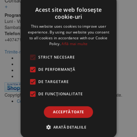
+
Acest site web folosește
Program:
cookie-uri
Luni - Vineri: 11:00 -17:00
This website uses cookies to improve user
Sambata/Duminica: Inchis
experience. By using our website you consent
Telefon:
to all cookies in accordance with our Cookie
+40747159999
Policy.
Află mai multe
Trimite-ne un mesaj
STRICT NECESARE
DE PERFORMANȚĂ
DE TARGETARE
DE FUNCŢIONALITATE
Copyright © 2026
Econvenabil.ro
. Toate drepturile rezervate.
Cookies
ACCEPTĂ TOATE
ARATĂ DETALIILE