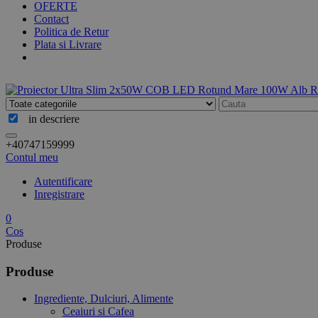
OFERTE
Contact
Politica de Retur
Plata si Livrare
in descriere
+40747159999
Contul meu
Autentificare
Inregistrare
0
Cos
Produse
Produse
Ingrediente, Dulciuri, Alimente
Ceaiuri si Cafea