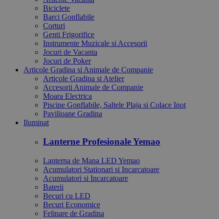
Biciclete
Barci Gonflabile
Corturi
Genti Frigorifice
Instrumente Muzicale si Accesorii
Jocuri de Vacanta
Jocuri de Poker
Articole Gradina si Animale de Companie
Articole Gradina si Atelier
Accesorii Animale de Companie
Moara Electrica
Piscine Gonflabile, Saltele Plaja si Colace Inot
Pavilioane Gradina
Iluminat
Lanterne Profesionale Yemao
Lanterna de Mana LED Yemao
Acumulatori Stationari si Incarcatoare
Acumulatori si Incarcatoare
Baterii
Becuri cu LED
Becuri Economice
Felinare de Gradina