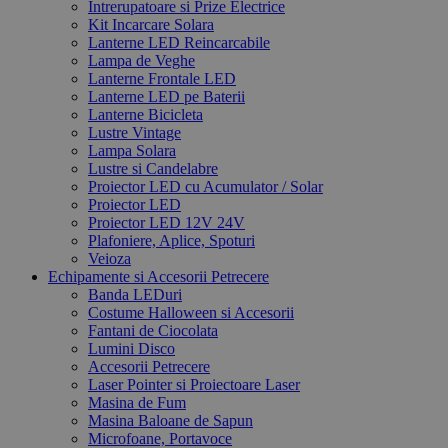
Intrerupatoare si Prize Electrice
Kit Incarcare Solara
Lanterne LED Reincarcabile
Lampa de Veghe
Lanterne Frontale LED
Lanterne LED pe Baterii
Lanterne Bicicleta
Lustre Vintage
Lampa Solara
Lustre si Candelabre
Proiector LED cu Acumulator / Solar
Proiector LED
Proiector LED 12V 24V
Plafoniere, Aplice, Spoturi
Veioza
Echipamente si Accesorii Petrecere
Banda LEDuri
Costume Halloween si Accesorii
Fantani de Ciocolata
Lumini Disco
Accesorii Petrecere
Laser Pointer si Proiectoare Laser
Masina de Fum
Masina Baloane de Sapun
Microfoane, Portavoce