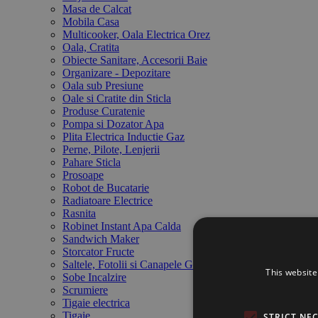
Masa de Calcat
Mobila Casa
Multicooker, Oala Electrica Orez
Oala, Cratita
Obiecte Sanitare, Accesorii Baie
Organizare - Depozitare
Oala sub Presiune
Oale si Cratite din Sticla
Produse Curatenie
Pompa si Dozator Apa
Plita Electrica Inductie Gaz
Perne, Pilote, Lenjerii
Pahare Sticla
Prosoape
Robot de Bucatarie
Radiatoare Electrice
Rasnita
Robinet Instant Apa Calda
Sandwich Maker
Storcator Fructe
Saltele, Fotolii si Canapele Gonflabile
This website
Sobe Incalzire
Scrumiere
Tigaie electrica
Tigaie
STRICT NE