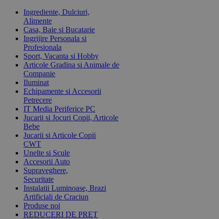
Ingrediente, Dulciuri,
Alimente
Casa, Baie si Bucatarie
Ingrijire Personala si
Profesionala
Sport, Vacanta si Hobby
Articole Gradina si Animale de
Companie
Iluminat
Echipamente si Accesorii
Petrecere
IT Media Periferice PC
Jucarii si Jocuri Copii, Articole
Bebe
Jucarii si Articole Copii
CWT
Unelte si Scule
Accesorii Auto
Supraveghere,
Securitate
Instalatii Luminoase, Brazi
Artificiali de Craciun
Produse noi
REDUCERI DE PRET