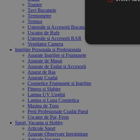
Toaster
Tavi Bucatarie
Termometre
Termos
Ustensile si Accesorii Bucatarie
Uscator de Rufe
Ustensile si Accesorii BAR
Ventilator Camera
Ingrijire Personala si Profesionala
Aparate Ingrijire si Frumusete
Aparate de Masaj
Aparate de Epilat si Accesorii
Aparat de Ras
Aparate Coafat
Cosmetice Frumusete si Ingrijire
Fitness si Slabire
Lampa UV Unghii
Lampa si Lupa Cosmetica
Masina de Tuns
Perii Profesionale Coafat Parul
Uscator de Par, Feon
Sport, Vacanta si Hobby
Articole Sport
Aparate Observare Inregistrare
Articole Vacanta