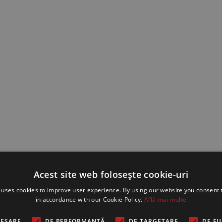
Acest site web folosește cookie-uri
 uses cookies to improve user experience. By using our website you consent t
in accordance with our Cookie Policy.
Află mai multe
CESARE
DE PERFORMANȚĂ
DE TARGETARE
DE F