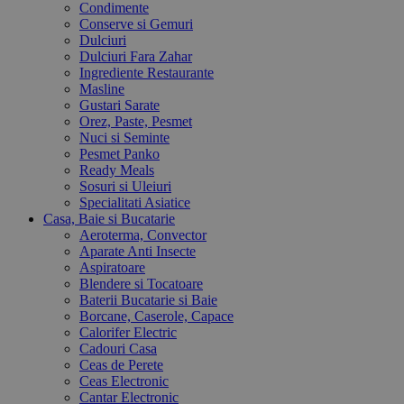
Condimente
Conserve si Gemuri
Dulciuri
Dulciuri Fara Zahar
Ingrediente Restaurante
Masline
Gustari Sarate
Orez, Paste, Pesmet
Nuci si Seminte
Pesmet Panko
Ready Meals
Sosuri si Uleiuri
Specialitati Asiatice
Casa, Baie si Bucatarie
Aeroterma, Convector
Aparate Anti Insecte
Aspiratoare
Blendere si Tocatoare
Baterii Bucatarie si Baie
Borcane, Caserole, Capace
Calorifer Electric
Cadouri Casa
Ceas de Perete
Ceas Electronic
Cantar Electronic