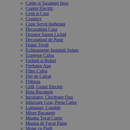
Cutite si Tacamuri Inox
Cuptor Electric
Cesti si Cani
Ceainice
Cupe Servit Inghetata
Decoratiuni Casa
Dozator Sapun Lichid
Decoratiuni de Paste
Dulap Textil
Echipamente Instalatii Solare
Expresor Cafea
Farfurii si Boluri
Fierbator Apa
Filtru Cafea
Fier de Calcat
Friteuza
Grill, Gratar Electric
Hota Bucatarie
Incubator, Clocitoare Oua
Infuzoare Ceai, Presa Cafea
Lumanari, Candele
Mixer Bucatarie
Masina Tocat Carne
Masina de Facut Paine
Mojar cu Pistil