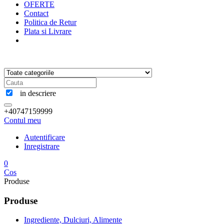
OFERTE
Contact
Politica de Retur
Plata si Livrare
in descriere
+40747159999
Contul meu
Autentificare
Inregistrare
0
Cos
Produse
Produse