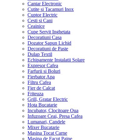
Ceas Electronic
Cantar Electronic
Cutite si Tacamuri Inox
Cuptor Electric
Cesti si Cani
Ceainice
Cupe Servit Inghetata
Decoratiuni Casa
Dozator Sapun Lichid
Decoratiuni de Paste
Dulap Textil
Echipamente Instalatii Solare
Expresor Cafea
Farfurii si Boluri
Fierbator Apa
Filtru Cafea
Fier de Calcat
Friteuza
Grill, Gratar Electric
Hota Bucatarie
Incubator, Clocitoare Oua
Infuzoare Ceai, Presa Cafea
Lumanari, Candele
Mixer Bucatarie
Masina Tocat Carne