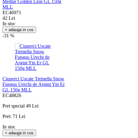
Goji Fructe Uscate Gustoase Red
Medlar Golden Lion GL 150g
MLL
EC46971
42 Lei
In stoc
+ adauga in cos
-31 %
Ciuperci Uscate Tremella Snow
Fungus Urechi de Argint Yin Er
GL 150g MLL
EC48826
Pret special
49 Lei
Pret:
71 Lei
In stoc