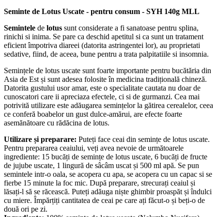
familiei ori colegilor.
Seminte de Lotus Uscate - pentru consum - SYH 140g MLL
Semintele
de
lotus
sunt considerate a fi sanatoase pentru splina,
rinichi si inima. Se pare ca deschid apetitul si ca sunt un tratament
eficient împotriva diareei (datorita astringentei lor), au proprietati
sedative, fiind, de aceea, bune pentru a trata palpitatiile si insomnia.
Semințele de lotus uscate sunt foarte importante pentru bucătăria din
Asia de Est și sunt adesea folosite în medicina tradițională chineză.
Datorita gustului usor amar, este o specialitate cautata nu doar de
cunoscatori care ii apreciaza efectele, ci si de gurmanzi. Cea mai
potrivită utilizare este adăugarea semințelor la gătirea cerealelor, ceea
ce conferă boabelor un gust dulce-amărui, are efecte foarte
asemănătoare cu rădăcina de lotus.
Utilizare și preparare:
Puteți face ceai din semințe de lotus uscate.
Pentru prepararea ceaiului, veți avea nevoie de următoarele
ingrediente: 15 bucăți de semințe de lotus uscate, 6 bucăți de fructe
de jujube uscate, 1 lingură de sâcâm uscat și 500 ml apă. Se pun
semintele intr-o oala, se acopera cu apa, se acopera cu un capac si se
fierbe 15 minute la foc mic. După preparare, strecurați ceaiul și
lăsați-l să se răcească. Puteți adăuga niște ghimbir proaspăt și îndulci
cu miere. Împărțiți cantitatea de ceai pe care ați făcut-o și beți-o de