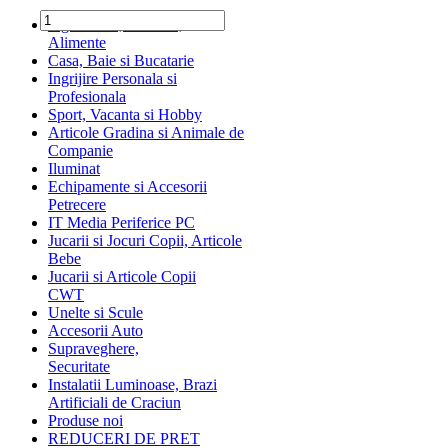
Ingrediente, Dulciuri,
Alimente
Casa, Baie si Bucatarie
Ingrijire Personala si
Profesionala
Sport, Vacanta si Hobby
Articole Gradina si Animale de
Companie
Iluminat
Echipamente si Accesorii
Petrecere
IT Media Periferice PC
Jucarii si Jocuri Copii, Articole
Bebe
Jucarii si Articole Copii
CWT
Unelte si Scule
Accesorii Auto
Supraveghere,
Securitate
Instalatii Luminoase, Brazi
Artificiali de Craciun
Produse noi
REDUCERI DE PRET