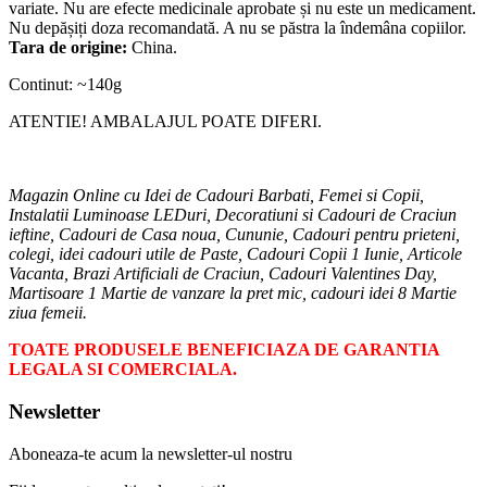
Avertisment:
Produsul nu este conceput ca un substitut al unei diete
variate. Nu are efecte medicinale aprobate și nu este un medicament.
Nu depășiți doza recomandată. A nu se păstra la îndemâna copiilor.
Tara de origine:
China.
Continut: ~140g
ATENTIE! AMBALAJUL POATE DIFERI.
Magazin Online cu Idei de Cadouri Barbati, Femei si Copii,
Instalatii Luminoase LEDuri, Decoratiuni si Cadouri de Craciun
ieftine, Cadouri de Casa noua, Cununie, Cadouri pentru prieteni,
colegi, idei cadouri utile de Paste, Cadouri Copii 1 Iunie, Articole
Vacanta, Brazi Artificiali de Craciun, Cadouri Valentines Day,
Martisoare 1 Martie de vanzare la pret mic, cadouri idei 8 Martie
ziua femeii.
TOATE PRODUSELE BENEFICIAZA DE GARANTIA
LEGALA SI COMERCIALA.
Newsletter
Aboneaza-te acum la newsletter-ul nostru