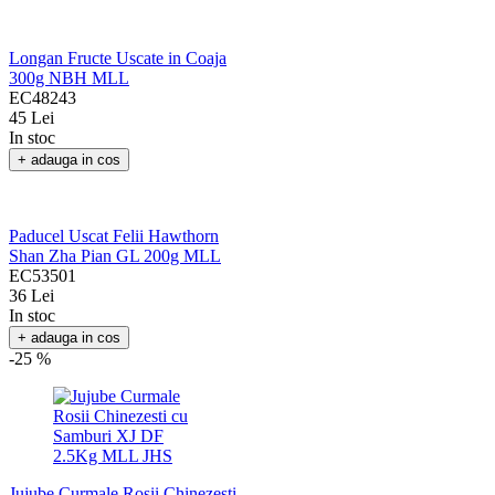
+ adauga in cos
Longan Fructe Uscate in Coaja
300g NBH MLL
EC48243
45 Lei
In stoc
+ adauga in cos
Paducel Uscat Felii Hawthorn
Shan Zha Pian GL 200g MLL
EC53501
36 Lei
In stoc
+ adauga in cos
-25 %