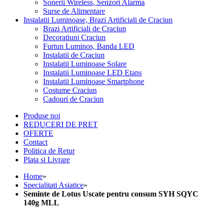
Recorder Digital Video
Sonerii Wireless, Senzori Alarma
Surse de Alimentare
Instalatii Luminoase, Brazi Artificiali de Craciun
Brazi Artificiali de Craciun
Decoratiuni Craciun
Furtun Luminos, Banda LED
Instalatii de Craciun
Instalatii Luminoase Solare
Instalatii Luminoase LED Etans
Instalatii Luminoase Smartphone
Costume Craciun
Cadouri de Craciun
Produse noi
REDUCERI DE PRET
OFERTE
Contact
Politica de Retur
Plata si Livrare
Home
»
Specialitati Asiatice
»
Seminte de Lotus Uscate pentru consum SYH SQYC
140g MLL