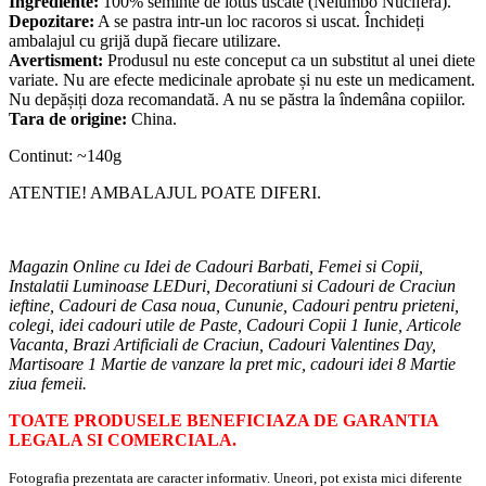
două ori pe zi.
Ingrediente:
100% seminte de lotus uscate (Nelumbo Nucifera).
Depozitare:
A se pastra intr-un loc racoros si uscat. Închideți
ambalajul cu grijă după fiecare utilizare.
Avertisment:
Produsul nu este conceput ca un substitut al unei diete
variate. Nu are efecte medicinale aprobate și nu este un medicament.
Nu depășiți doza recomandată. A nu se păstra la îndemâna copiilor.
Tara de origine:
China.
Continut: ~140g
ATENTIE! AMBALAJUL POATE DIFERI.
Magazin Online cu Idei de Cadouri Barbati, Femei si Copii,
Instalatii Luminoase LEDuri, Decoratiuni si Cadouri de Craciun
ieftine, Cadouri de Casa noua, Cununie, Cadouri pentru prieteni,
colegi, idei cadouri utile de Paste, Cadouri Copii 1 Iunie, Articole
Vacanta, Brazi Artificiali de Craciun, Cadouri Valentines Day,
Martisoare 1 Martie de vanzare la pret mic, cadouri idei 8 Martie
ziua femeii.
TOATE PRODUSELE BENEFICIAZA DE GARANTIA
LEGALA SI COMERCIALA.