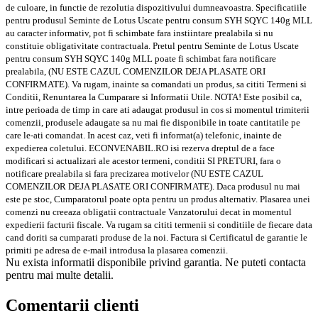
Fotografia prezentata are caracter informativ. Uneori, pot exista mici diferente
de culoare, in functie de rezolutia dispozitivului dumneavoastra. Specificatiile
pentru produsul Seminte de Lotus Uscate pentru consum SYH SQYC 140g MLL
au caracter informativ, pot fi schimbate fara instiintare prealabila si nu
constituie obligativitate contractuala. Pretul pentru Seminte de Lotus Uscate
pentru consum SYH SQYC 140g MLL poate fi schimbat fara notificare
prealabila, (NU ESTE CAZUL COMENZILOR DEJA PLASATE ORI
CONFIRMATE). Va rugam, inainte sa comandati un produs, sa cititi Termeni si
Conditii, Renuntarea la Cumparare si Informatii Utile. NOTA! Este posibil ca,
intre perioada de timp in care ati adaugat produsul in cos si momentul trimiterii
comenzii, produsele adaugate sa nu mai fie disponibile in toate cantitatile pe
care le-ati comandat. In acest caz, veti fi informat(a) telefonic, inainte de
expedierea coletului. ECONVENABIL.RO isi rezerva dreptul de a face
modificari si actualizari ale acestor termeni, conditii SI PRETURI, fara o
notificare prealabila si fara precizarea motivelor (NU ESTE CAZUL
COMENZILOR DEJA PLASATE ORI CONFIRMATE). Daca produsul nu mai
este pe stoc, Cumparatorul poate opta pentru un produs alternativ. Plasarea unei
comenzi nu creeaza obligatii contractuale Vanzatorului decat in momentul
expedierii facturii fiscale. Va rugam sa cititi termenii si conditiile de fiecare data
cand doriti sa cumparati produse de la noi. Factura si Certificatul de garantie le
primiti pe adresa de e-mail introdusa la plasarea comenzii.
Nu exista informatii disponibile privind garantia. Ne puteti contacta
pentru mai multe detalii.