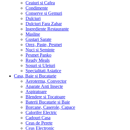
Ingrediente, Dulciuri, Alimente
Ceaiuri si Cafea
Condimente
Conserve si Gemuri
Dulciuri
Dulciuri Fara Zahar
Ingrediente Restaurante
Masline
Gustari Sarate
Orez, Paste, Pesmet
Nuci si Seminte
Pesmet Panko
Ready Meals
Sosuri si Uleiuri
Specialitati Asiatice
Casa, Baie si Bucatarie
Aeroterma, Convector
Aparate Anti Insecte
Aspiratoare
Blendere si Tocatoare
Baterii Bucatarie si Baie
Borcane, Caserole, Capace
Calorifer Electric
Cadouri Casa
Ceas de Perete