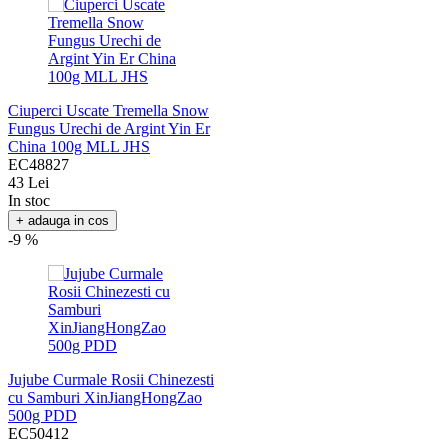
Ciuperci Uscate Tremella Snow
Fungus Urechi de Argint Yin Er
China 100g MLL JHS
EC48827
43 Lei
In stoc
+ adauga in cos
-9 %
Jujube Curmale Rosii Chinezesti
cu Samburi XinJiangHongZao
500g PDD