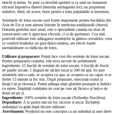
Semintele
de
lotus
sunt considerate a fi sanatoase pentru splina,
rinichi si inima. Se pare ca deschid apetitul si ca sunt un tratament
eficient împotriva diareei (datorita astringentei lor), au proprietati
sedative, fiind, de aceea, bune pentru a trata palpitatiile si insomnia.
Semințele de lotus uscate sunt foarte importante pentru bucătăria din
Asia de Est și sunt adesea folosite în medicina tradițională chineză.
Datorita gustului usor amar, este o specialitate cautata nu doar de
cunoscatori care ii apreciaza efectele, ci si de gurmanzi. Cea mai
potrivită utilizare este adăugarea semințelor la gătirea cerealelor, ceea
ce conferă boabelor un gust dulce-amărui, are efecte foarte
asemănătoare cu rădăcina de lotus.
Utilizare și preparare:
Puteți face ceai din semințe de lotus uscate.
Pentru prepararea ceaiului, veți avea nevoie de următoarele
ingrediente: 15 bucăți de semințe de lotus uscate, 6 bucăți de fructe
de jujube uscate, 1 lingură de sâcâm uscat și 500 ml apă. Se pun
semintele intr-o oala, se acopera cu apa, se acopera cu un capac si se
fierbe 15 minute la foc mic. După preparare, strecurați ceaiul și
lăsați-l să se răcească. Puteți adăuga niște ghimbir proaspăt și îndulci
cu miere. Împărțiți cantitatea de ceai pe care ați făcut-o și beți-o de
două ori pe zi.
Ingrediente:
100% seminte de lotus uscate (Nelumbo Nucifera).
Depozitare:
A se pastra intr-un loc racoros si uscat. Închideți
ambalajul cu grijă după fiecare utilizare.