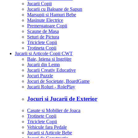
Jucarii cu Telecomanda
Jucarii Copii
Jucarii cu Baloane de Sapun
Marsupii si Hamuri Bebe
Masinute Electrice
Premergatoare Copii
Scaune de Masa
Seturi de Pictura
Triciclete Copii
Trotineta Copii
Jucarii si Articole Copii CWT
Baie, Igiena si Ingrijire
Jucarii din Lemn
Jucarii Creativ Educative
Jocuri Puzzle
Jocuri de Societate, BoardGame
Jucarii Roluri - RolePlay
Jocuri si Jucarii de Exterior
Casute si Mobilier de Joaca
Trotinete Copii
Triciclete Copii
Vehicule fara Pedale