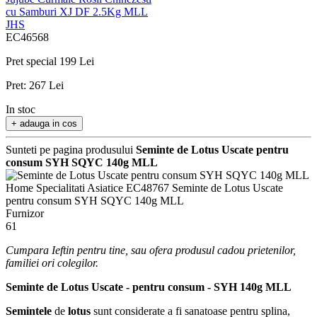
Jujube Curmale Rosii Chinezesti
cu Samburi XJ DF 2.5Kg MLL
JHS
EC46568
Pret special
199 Lei
Pret:
267 Lei
In stoc
+ adauga in cos
Sunteti pe pagina produsului
Seminte de Lotus Uscate pentru
consum SYH SQYC 140g MLL
Home
Specialitati Asiatice
EC48767
Seminte de Lotus Uscate
pentru consum SYH SQYC 140g MLL
Furnizor
61
Cumpara Ieftin pentru tine, sau ofera produsul cadou prietenilor,
familiei ori colegilor.
Seminte de Lotus Uscate - pentru consum - SYH 140g MLL