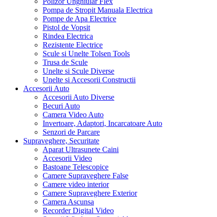
Pistol de Lipit, Letcon
Polizor Unghiular Flex
Pompa de Stropit Manuala Electrica
Pompe de Apa Electrice
Pistol de Vopsit
Rindea Electrica
Rezistente Electrice
Scule si Unelte Tolsen Tools
Trusa de Scule
Unelte si Scule Diverse
Unelte si Accesorii Constructii
Accesorii Auto
Accesorii Auto Diverse
Becuri Auto
Camera Video Auto
Invertoare, Adaptori, Incarcatoare Auto
Senzori de Parcare
Supraveghere, Securitate
Aparat Ultrasunete Caini
Accesorii Video
Bastoane Telescopice
Camere Supraveghere False
Camere video interior
Camere Supraveghere Exterior
Camera Ascunsa