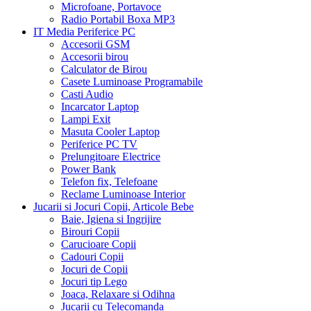
Masina Baloane de Sapun
Microfoane, Portavoce
Radio Portabil Boxa MP3
IT Media Periferice PC
Accesorii GSM
Accesorii birou
Calculator de Birou
Casete Luminoase Programabile
Casti Audio
Incarcator Laptop
Lampi Exit
Masuta Cooler Laptop
Periferice PC TV
Prelungitoare Electrice
Power Bank
Telefon fix, Telefoane
Reclame Luminoase Interior
Jucarii si Jocuri Copii, Articole Bebe
Baie, Igiena si Ingrijire
Birouri Copii
Carucioare Copii
Cadouri Copii
Jocuri de Copii
Jocuri tip Lego
Joaca, Relaxare si Odihna