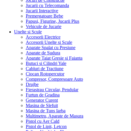
Jucarii si Articole Bebe
Jocuri de Constructie
Jucarii cu Telecomanda
Jucarii Interactive
Premergatoare Bebe
Papusi, Figurine, Jucarii Plus
Vehicule de Jucarie
Unelte si Scule
Accesorii Electrice
Accesorii Unelte si Scule
Aparate Spalat cu Presiune
Aparate de Sudura
Aparate Taiat Gresie si Faianta
Butuci si Cilindri Yale
Cabluri de Tractiune
Ciocan Rotopercutor
Compresor, Compresoare Auto
Drujbe
Fierastrau Circular, Pendular
Furtun de Gradina
Generator Curent
Masina de Slefuit
Masina de Tuns Iarba
Multimetru, Aparate de Masura
Pistol cu Aer Cald