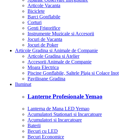
Aparate Observare Inregistrare
Articole Vacanta
Biciclete
Barci Gonflabile
Corturi
Genti Frigorifice
Instrumente Muzicale si Accesorii
Jocuri de Vacanta
Jocuri de Poker
Articole Gradina si Animale de Companie
Articole Gradina si Atelier
Accesorii Animale de Companie
Moara Electrica
Piscine Gonflabile, Saltele Plaja si Colace Inot
Pavilioane Gradina
Iluminat
Lanterne Profesionale Yemao
Lanterna de Mana LED Yemao
Acumulatori Stationari si Incarcatoare
Acumulatori si Incarcatoare
Baterii
Becuri cu LED