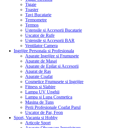
Tigaie electrica
Tigaie
Toaster
Tavi Bucatarie
Termometre
Termos
Ustensile si Accesorii Bucatarie
Uscator de Rufe
Ustensile si Accesorii BAR
Ventilator Camera
Ingrijire Personala si Profesionala
Aparate Ingrijire si Frumusete
Aparate de Masaj
Aparate de Epilat si Accesorii
Aparat de Ras
Aparate Coafat
Cosmetice Frumusete si Ingrijire
Fitness si Slabire
Lampa UV Unghii
Lampa si Lupa Cosmetica
Masina de Tuns
Perii Profesionale Coafat Parul
Uscator de Par, Feon
Sport, Vacanta si Hobby
Articole Sport