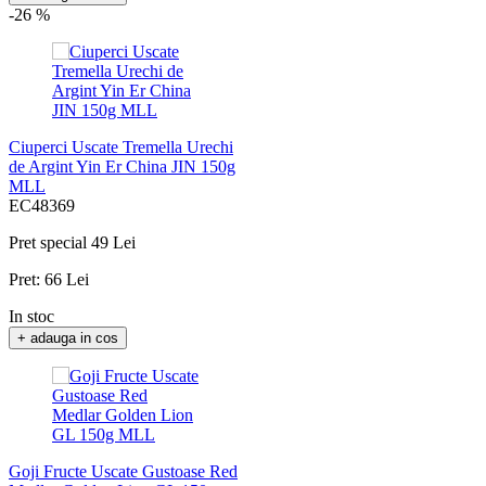
+ adauga in cos
-26 %
Ciuperci Uscate Tremella Urechi
de Argint Yin Er China JIN 150g
MLL
EC48369
Pret special
49 Lei
Pret:
66 Lei
In stoc
+ adauga in cos