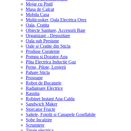
Masina de Facut Paine
Mojar cu Pistil
Masa de Calcat
Mobila Casa
Multicooker, Oala Electrica Orez
Oala, Cratita
Obiecte Sanitare, Accesorii Baie
Organizare - Depozitare
Oala sub Presiune
Oale si Cratite din Sticla
Produse Curatenie
Pompa si Dozator Apa
Plita Electrica Inductie Gaz
Perne, Pilote, Lenjerii
Pahare Sticla
Prosoape
Robot de Bucatarie
Radiatoare Electrice
Rasnita
Robinet Instant Apa Calda
Sandwich Maker
Storcator Fructe
Saltele, Fotolii si Canapele Gonflabile
Sobe Incalzire
Scrumiere