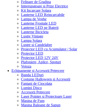
Becuri Economice
Felinare de Gradina
Intrerupatoare si Prize Electrice
Kit Incarcare Solara
Lanterne LED Reincarcabile
Lampa de Veghe
Lanterne Frontale LED
Lanterne LED pe Baterii
Lanterne Bicicleta
Lustre Vintage
Lampa Solara
Lustre si Candelabre
Proiector LED cu Acumulator / Solar
Proiector LED
Proiector LED 12V 24V
Plafoniere, Aplice, Spoturi
Veioza
Echipamente si Accesorii Petrecere
Banda LEDuri
Costume Halloween si Accesorii
Fantani de Ciocolata
Lumini Disco
Accesorii Petrecere
Laser Pointer si Proiectoare Laser
Masina de Fum