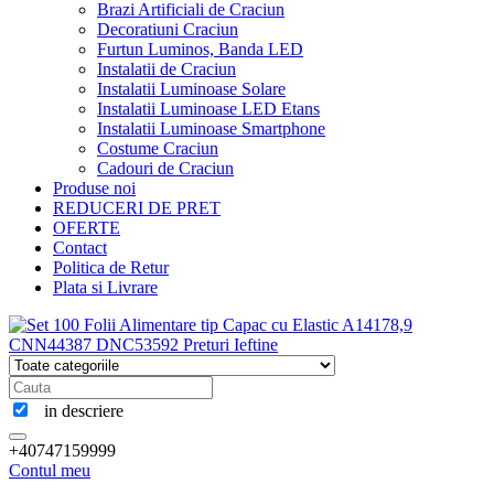
Brazi Artificiali de Craciun
Decoratiuni Craciun
Furtun Luminos, Banda LED
Instalatii de Craciun
Instalatii Luminoase Solare
Instalatii Luminoase LED Etans
Instalatii Luminoase Smartphone
Costume Craciun
Cadouri de Craciun
Produse noi
REDUCERI DE PRET
OFERTE
Contact
Politica de Retur
Plata si Livrare
in descriere
+40747159999
Contul meu