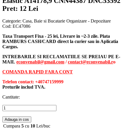
Elastic A14178,9 CNN44387 DNC53592
Pret: 12 Lei
Categorie:
Casa, Baie si Bucatarie Organizare - Depozitare
Cod:
EC47086
Taxa Transport Fixa - 25 lei, Livrare in ~2-3 zile. Plata
RAMBURS CASH/CARD direct la curier sau in Aplicatia
Cargus.
INTREBARILE SI RECLAMATIILE SE PREIAU PE E-
MAIL
econvenabil@gmail.com
/
contact@econvenabil.r
o
COMANDA RAPID FARA CONT
Telefon contact: +40747159999
Preturile includ TVA.
Cantitate:
Adauga in cos
Cumpara
5
cu
10
Lei/buc