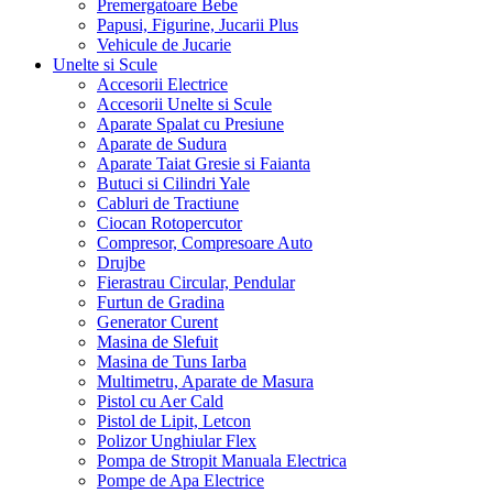
Premergatoare Bebe
Papusi, Figurine, Jucarii Plus
Vehicule de Jucarie
Unelte si Scule
Accesorii Electrice
Accesorii Unelte si Scule
Aparate Spalat cu Presiune
Aparate de Sudura
Aparate Taiat Gresie si Faianta
Butuci si Cilindri Yale
Cabluri de Tractiune
Ciocan Rotopercutor
Compresor, Compresoare Auto
Drujbe
Fierastrau Circular, Pendular
Furtun de Gradina
Generator Curent
Masina de Slefuit
Masina de Tuns Iarba
Multimetru, Aparate de Masura
Pistol cu Aer Cald
Pistol de Lipit, Letcon
Polizor Unghiular Flex
Pompa de Stropit Manuala Electrica
Pompe de Apa Electrice