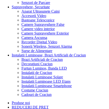
Senzori de Parcare
Supraveghere, Securitate
Aparat Ultrasunete Caini
Accesorii Video
Bastoane Telescopice
Camere Supraveghere False
Camere video interior
Camere Supraveghere Exterior
Camera Ascunsa
Recorder Digital Video
Sonerii Wireless, Senzori Alarma
Surse de Alimentare
Instalatii Luminoase, Brazi Artificiali de Craciun
Brazi Artificiali de Craciun
Decoratiuni Craciun
Furtun Luminos, Banda LED
Instalatii de Craciun
Instalatii Luminoase Solare
Instalatii Luminoase LED Etans
Instalatii Luminoase Smartphone
Costume Craciun
Cadouri de Craciun
Produse noi
REDUCERI DE PRET