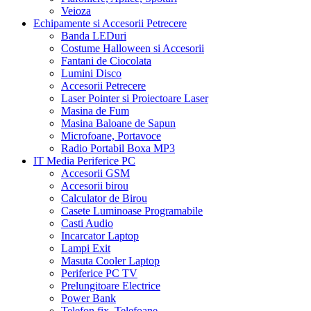
Veioza
Echipamente si Accesorii Petrecere
Banda LEDuri
Costume Halloween si Accesorii
Fantani de Ciocolata
Lumini Disco
Accesorii Petrecere
Laser Pointer si Proiectoare Laser
Masina de Fum
Masina Baloane de Sapun
Microfoane, Portavoce
Radio Portabil Boxa MP3
IT Media Periferice PC
Accesorii GSM
Accesorii birou
Calculator de Birou
Casete Luminoase Programabile
Casti Audio
Incarcator Laptop
Lampi Exit
Masuta Cooler Laptop
Periferice PC TV
Prelungitoare Electrice
Power Bank
Telefon fix, Telefoane