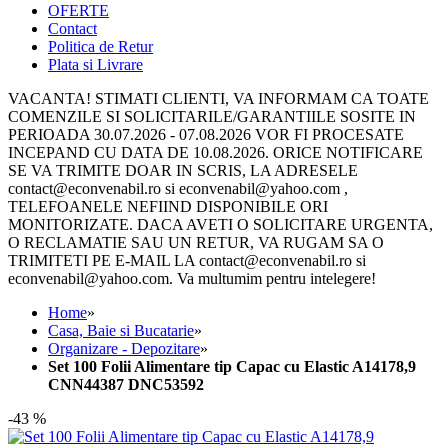
OFERTE
Contact
Politica de Retur
Plata si Livrare
VACANTA! STIMATI CLIENTI, VA INFORMAM CA TOATE
COMENZILE SI SOLICITARILE/GARANTIILE SOSITE IN
PERIOADA 30.07.2026 - 07.08.2026 VOR FI PROCESATE
INCEPAND CU DATA DE 10.08.2026. ORICE NOTIFICARE
SE VA TRIMITE DOAR IN SCRIS, LA ADRESELE
contact@econvenabil.ro si econvenabil@yahoo.com ,
TELEFOANELE NEFIIND DISPONIBILE ORI
MONITORIZATE. DACA AVETI O SOLICITARE URGENTA,
O RECLAMATIE SAU UN RETUR, VA RUGAM SA O
TRIMITETI PE E-MAIL LA contact@econvenabil.ro si
econvenabil@yahoo.com. Va multumim pentru intelegere!
Home
»
Casa, Baie si Bucatarie
»
Organizare - Depozitare
»
Set 100 Folii Alimentare tip Capac cu Elastic A14178,9
CNN44387 DNC53592
-43 %