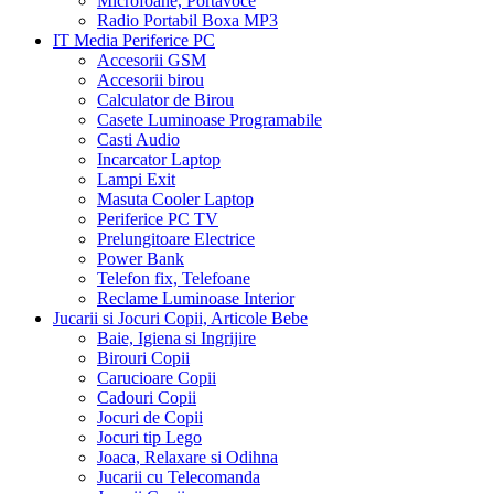
Microfoane, Portavoce
Radio Portabil Boxa MP3
IT Media Periferice PC
Accesorii GSM
Accesorii birou
Calculator de Birou
Casete Luminoase Programabile
Casti Audio
Incarcator Laptop
Lampi Exit
Masuta Cooler Laptop
Periferice PC TV
Prelungitoare Electrice
Power Bank
Telefon fix, Telefoane
Reclame Luminoase Interior
Jucarii si Jocuri Copii, Articole Bebe
Baie, Igiena si Ingrijire
Birouri Copii
Carucioare Copii
Cadouri Copii
Jocuri de Copii
Jocuri tip Lego
Joaca, Relaxare si Odihna
Jucarii cu Telecomanda