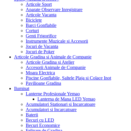
Articole Sport
Aparate Observare Inregistrare
Articole Vacanta
Biciclete
Barci Gonflabile
Corturi
Genti Frigorifice
Instrumente Muzicale si Accesorii
Jocuri de Vacanta
Jocuri de Poker
Articole Gradina si Animale de Companie
Articole Gradina si Atelier
Accesorii Animale de Companie
Moara Electrica
Piscine Gonflabile, Saltele Plaja si Colace Inot
Pavilioane Gradina
Iluminat
Lanterne Profesionale Yemao
Lanterna de Mana LED Yemao
Acumulatori Stationari si Incarcatoare
Acumulatori si Incarcatoare
Baterii
Becuri cu LED
Becuri Economice
Felinare de Gradina