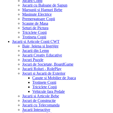
Jucarii Copii
Jucarii cu Baloane de Sapun
Marsupii si Hamuri Bebe
Masinute Electrice
Premergatoare Copii
Scaune de Masa
Seturi de Pictura
Triciclete Copii
Trotineta Copii
Jucarii si Articole Copii CWT
Baie, Igiena si Ingrijire
Jucarii din Lemn
Jucarii Creativ Educative
Jocuri Puzzle
Jocuri de Societate, BoardGame
Jucarii Roluri - RolePlay
Jocuri si Jucarii de Exterior
Casute si Mobilier de Joaca
Trotinete Copii
Triciclete Copii
Vehicule fara Pedale
Jucarii si Articole Bebe
Jocuri de Constructie
Jucarii cu Telecomanda
Jucarii Interactive