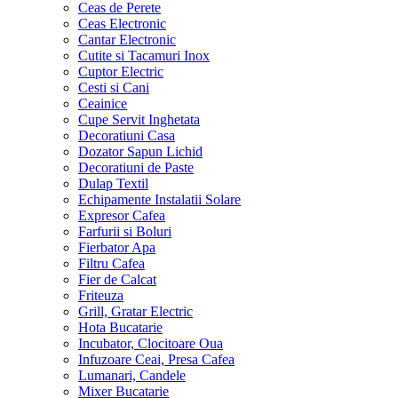
Ceas de Perete
Ceas Electronic
Cantar Electronic
Cutite si Tacamuri Inox
Cuptor Electric
Cesti si Cani
Ceainice
Cupe Servit Inghetata
Decoratiuni Casa
Dozator Sapun Lichid
Decoratiuni de Paste
Dulap Textil
Echipamente Instalatii Solare
Expresor Cafea
Farfurii si Boluri
Fierbator Apa
Filtru Cafea
Fier de Calcat
Friteuza
Grill, Gratar Electric
Hota Bucatarie
Incubator, Clocitoare Oua
Infuzoare Ceai, Presa Cafea
Lumanari, Candele
Mixer Bucatarie