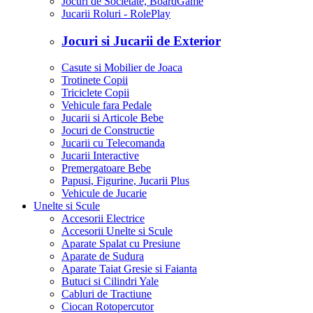
Jocuri de Societate, BoardGame
Jucarii Roluri - RolePlay
Jocuri si Jucarii de Exterior
Casute si Mobilier de Joaca
Trotinete Copii
Triciclete Copii
Vehicule fara Pedale
Jucarii si Articole Bebe
Jocuri de Constructie
Jucarii cu Telecomanda
Jucarii Interactive
Premergatoare Bebe
Papusi, Figurine, Jucarii Plus
Vehicule de Jucarie
Unelte si Scule
Accesorii Electrice
Accesorii Unelte si Scule
Aparate Spalat cu Presiune
Aparate de Sudura
Aparate Taiat Gresie si Faianta
Butuci si Cilindri Yale
Cabluri de Tractiune
Ciocan Rotopercutor