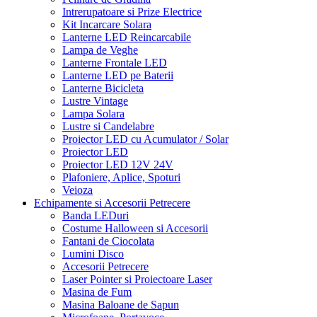
Intrerupatoare si Prize Electrice
Kit Incarcare Solara
Lanterne LED Reincarcabile
Lampa de Veghe
Lanterne Frontale LED
Lanterne LED pe Baterii
Lanterne Bicicleta
Lustre Vintage
Lampa Solara
Lustre si Candelabre
Proiector LED cu Acumulator / Solar
Proiector LED
Proiector LED 12V 24V
Plafoniere, Aplice, Spoturi
Veioza
Echipamente si Accesorii Petrecere
Banda LEDuri
Costume Halloween si Accesorii
Fantani de Ciocolata
Lumini Disco
Accesorii Petrecere
Laser Pointer si Proiectoare Laser
Masina de Fum
Masina Baloane de Sapun