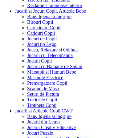
Reclame Luminoase Interior
Jucarii si Jocuri Copii, Articole Bebe
Baie, Igiena si Ingrijire
Birouri Copii
Carucioare Copii
Cadouri Copii
Jocuri de Copii
Jocuri tip Lego
Joaca, Relaxare si Odihna
Jucarii cu Telecomanda
Jucarii Copii
Jucarii cu Baloane de Sapun
Marsupii si Hamuri Bebe
Masinute Electrice
Premergatoare Copii
Scaune de Masa
Seturi de Pictura
Triciclete Copii
Trotineta Copii
Jucarii si Articole Copii CWT
Baie, Igiena si Ingrijire
Jucarii din Lemn
Jucarii Creativ Educative
Jocuri Puzzle