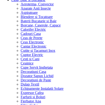
Aeroterma, Convector
Aparate Anti Insecte
Aspiratoare
Blendere si Tocatoare
Baterii Bucatarie si Baie
Borcane, Caserole, Capace
Calorifer Electric
Cadouri Casa
Ceas de Perete
Ceas Electronic
Cantar Electronic
Cutite si Tacamuri Inox
Cuptor Electric
Cesti si Cani
Ceainice
Cupe Servit Inghetata
Decoratiuni Casa
Dozator Sapun Lichid
Decoratiuni de Paste
Dulap Textil
Echipamente Instalatii Solare
Expresor Cafea
Farfurii si Boluri
Fierbator Apa