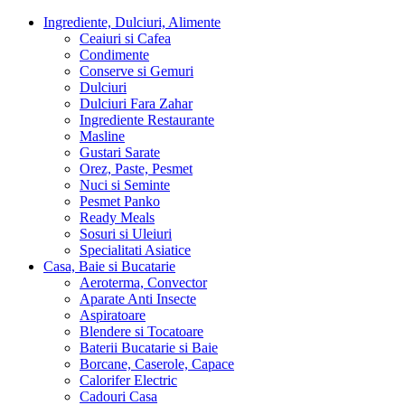
Ingrediente, Dulciuri, Alimente
Ceaiuri si Cafea
Condimente
Conserve si Gemuri
Dulciuri
Dulciuri Fara Zahar
Ingrediente Restaurante
Masline
Gustari Sarate
Orez, Paste, Pesmet
Nuci si Seminte
Pesmet Panko
Ready Meals
Sosuri si Uleiuri
Specialitati Asiatice
Casa, Baie si Bucatarie
Aeroterma, Convector
Aparate Anti Insecte
Aspiratoare
Blendere si Tocatoare
Baterii Bucatarie si Baie
Borcane, Caserole, Capace
Calorifer Electric
Cadouri Casa