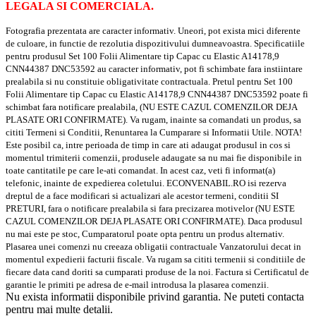
LEGALA SI COMERCIALA.
Fotografia prezentata are caracter informativ. Uneori, pot exista mici diferente
de culoare, in functie de rezolutia dispozitivului dumneavoastra. Specificatiile
pentru produsul Set 100 Folii Alimentare tip Capac cu Elastic A14178,9
CNN44387 DNC53592 au caracter informativ, pot fi schimbate fara instiintare
prealabila si nu constituie obligativitate contractuala. Pretul pentru Set 100
Folii Alimentare tip Capac cu Elastic A14178,9 CNN44387 DNC53592 poate fi
schimbat fara notificare prealabila, (NU ESTE CAZUL COMENZILOR DEJA
PLASATE ORI CONFIRMATE). Va rugam, inainte sa comandati un produs, sa
cititi Termeni si Conditii, Renuntarea la Cumparare si Informatii Utile. NOTA!
Este posibil ca, intre perioada de timp in care ati adaugat produsul in cos si
momentul trimiterii comenzii, produsele adaugate sa nu mai fie disponibile in
toate cantitatile pe care le-ati comandat. In acest caz, veti fi informat(a)
telefonic, inainte de expedierea coletului. ECONVENABIL.RO isi rezerva
dreptul de a face modificari si actualizari ale acestor termeni, conditii SI
PRETURI, fara o notificare prealabila si fara precizarea motivelor (NU ESTE
CAZUL COMENZILOR DEJA PLASATE ORI CONFIRMATE). Daca produsul
nu mai este pe stoc, Cumparatorul poate opta pentru un produs alternativ.
Plasarea unei comenzi nu creeaza obligatii contractuale Vanzatorului decat in
momentul expedierii facturii fiscale. Va rugam sa cititi termenii si conditiile de
fiecare data cand doriti sa cumparati produse de la noi. Factura si Certificatul de
garantie le primiti pe adresa de e-mail introdusa la plasarea comenzii.
Nu exista informatii disponibile privind garantia. Ne puteti contacta
pentru mai multe detalii.