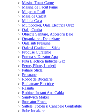
Masina Tocat Carne
Masina de Facut Paine
Mojar cu Pistil
Masa de Calcat
Mobila Casa
Multicooker, Oala Electrica Orez
Oala, Cratita
Obiecte Sanitare, Accesorii Baie
Organizare - Depozitare
Oala sub Presiune
Oale si Cratite din Sticla
Produse Curatenie
Pompa si Dozator Apa
Plita Electrica Inductie Gaz
Perne, Pilote, Lenjerii
Pahare Sticla
Prosoape
Robot de Bucatarie
Radiatoare Electrice
Rasnita
Robinet Instant Apa Calda
Sandwich Maker
Storcator Fructe
Saltele, Fotolii si Canapele Gonflabile
Sobe Incalzire