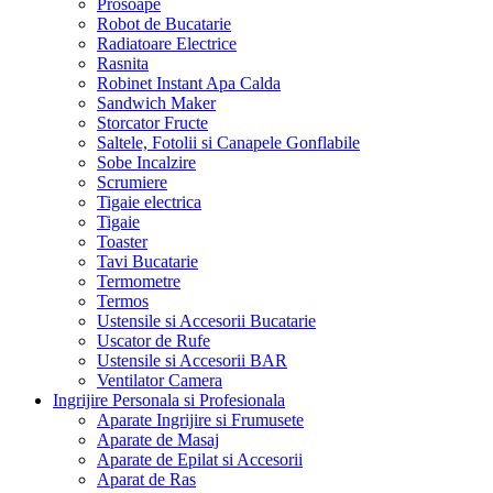
Prosoape
Robot de Bucatarie
Radiatoare Electrice
Rasnita
Robinet Instant Apa Calda
Sandwich Maker
Storcator Fructe
Saltele, Fotolii si Canapele Gonflabile
Sobe Incalzire
Scrumiere
Tigaie electrica
Tigaie
Toaster
Tavi Bucatarie
Termometre
Termos
Ustensile si Accesorii Bucatarie
Uscator de Rufe
Ustensile si Accesorii BAR
Ventilator Camera
Ingrijire Personala si Profesionala
Aparate Ingrijire si Frumusete
Aparate de Masaj
Aparate de Epilat si Accesorii
Aparat de Ras