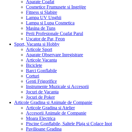
Aparate Coafat
Cosmetice Frumusete si Ingrijire
Fitness si Slabire
Lampa UV Unghii
Lampa si Lupa Cosmetica
Masina de Tuns
Perii Profesionale Coafat Parul
Uscator de Par, Feon
Sport, Vacanta si Hobby
Articole Sport
Aparate Observare Inregistrare
Articole Vacanta
Biciclete
Barci Gonflabile
Corturi
Genti Frigorifice
Instrumente Muzicale si Accesorii
Jocuri de Vacanta
Jocuri de Poker
Articole Gradina si Animale de Companie
Articole Gradina si Atelier
Accesorii Animale de Companie
Moara Electrica
Piscine Gonflabile, Saltele Plaja si Colace Inot
Pavilioane Gradina