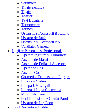
Scrumiere
Tigaie electrica
Tigaie
Toaster
Tavi Bucatarie
Termometre
Termos
Ustensile si Accesorii Bucatarie
Uscator de Rufe
Ustensile si Accesorii BAR
Ventilator Camera
Ingrijire Personala si Profesionala
Aparate Ingrijire si Frumusete
Aparate de Masaj
Aparate de Epilat si Accesorii
Aparat de Ras
Aparate Coafat
Cosmetice Frumusete si Ingrijire
Fitness si Slabire
Lampa UV Unghii
Lampa si Lupa Cosmetica
Masina de Tuns
Perii Profesionale Coafat Parul
Uscator de Par, Feon
Sport, Vacanta si Hobby