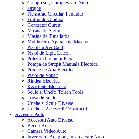
Compresor, Compresoare Auto
Drujbe
Fierastrau Circular, Pendular
Furtun de Gradina
Generator Curent
Masina de Slefuit
Masina de Tuns Iarba
Multimetru, Aparate de Masura
Pistol cu Aer Cald
Pistol de Lipit, Letcon
Polizor Unghiular Flex
Pompa de Stropit Manuala Electrica
Pompe de Apa Electrice
Pistol de Vopsit
Rindea Electrica
Rezistente Electrice
Scule si Unelte Tolsen Tools
Trusa de Scule
Unelte si Scule Diverse
Unelte si Accesorii Constructii
Accesorii Auto
Accesorii Auto Diverse
Becuri Auto
Camera Video Auto
Invertoare, Adaptori, Incarcatoare Auto