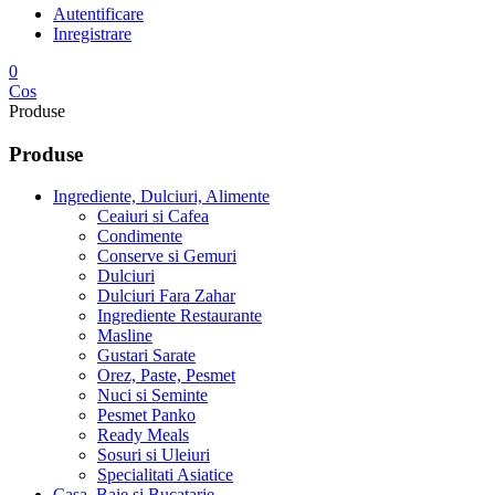
Autentificare
Inregistrare
0
Cos
Produse
Produse
Ingrediente, Dulciuri, Alimente
Ceaiuri si Cafea
Condimente
Conserve si Gemuri
Dulciuri
Dulciuri Fara Zahar
Ingrediente Restaurante
Masline
Gustari Sarate
Orez, Paste, Pesmet
Nuci si Seminte
Pesmet Panko
Ready Meals
Sosuri si Uleiuri
Specialitati Asiatice
Casa, Baie si Bucatarie