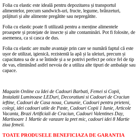
Folia cu elastic este ideală pentru depozitarea și transportul
alimentelor, precum sandwich-uri, fructe, legume, brânzeturi,
prăjituri și alte alimente pregătite sau nepregătite.
Folia cu elastic poate fi utilizată pentru a menține alimentele
proaspete și protejate de insecte și alte contaminări. Pot fi folosite, de
asemenea, ca si casca de dus.
Folia cu elastic are multe avantaje prin care se numără faptul că este
ușor de utilizat, igienică, rezistentă la apă și la uleiuri, precum și
capacitatea sa de a se întinde și a se potrivi perfect pe orice fel de tip
de vas, eliminând astfel nevoia de a utiliza alte tipuri de ambalaje sau
capace.
Magazin Online cu Idei de Cadouri Barbati, Femei si Copii,
Instalatii Luminoase LEDuri, Decoratiuni si Cadouri de Craciun
ieftine, Cadouri de Casa noua, Cununie, Cadouri pentru prieteni,
colegi, idei cadouri utile de Paste, Cadouri Copii 1 Iunie, Articole
Vacanta, Brazi Artificiali de Craciun, Cadouri Valentines Day,
Martisoare 1 Martie de vanzare la pret mic, cadouri idei 8 Martie
ziua femeii.
TOATE PRODUSELE BENEFICIAZA DE GARANTIA