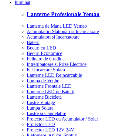
Iluminat
Lanterne Profesionale Yemao
Lanterna de Mana LED Yemao
Acumulatori Stationari si Incarcatoare
Acumulatori si Incarcatoare
Baterii
Becuri cu LED
Becuri Economice
Felinare de Gradina
Intrerupatoare si Prize Electrice
Kit Incarcare Solara
Lanterne LED Reincarcabile
Lampa de Veghe
Lanterne Frontale LED
Lanterne LED pe Baterii
Lanterne Bicicleta
Lustre Vintage
Lampa Solara
Lustre si Candelabre
Proiector LED cu Acumulator / Solar
Proiector LED
Proiector LED 12V 24V
Plafoniere, Aplice, Spoturi