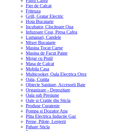
Filtru Cafea
Fier de Calcat
Friteuza
Grill, Gratar Electric
Hota Bucatarie
Incubator, Clocitoare Oua
Infuzoare Ceai, Presa Cafea
Lumanari, Candele
Mixer Bucatarie
Masina Tocat Carne
Masina de Facut Paine
Mojar cu Pistil
Masa de Calcat
Mobila Casa
Multicooker, Oala Electrica Orez
Oala, Cratita
Obiecte Sanitare, Accesorii Baie
Organizare - Depozitare
Oala sub Presiune
Oale si Cratite din Sticla
Produse Curatenie
Pompa si Dozator Apa
Plita Electrica Inductie Gaz
Perne, Pilote, Lenjerii
Pahare Sticla